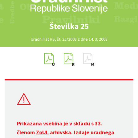
Številka 25
Uradni list RS, št. 25/2008 z dne 14. 3. 2008
Prikazana vsebina je v skladu s 33.
členom
ZoUL
arhivska. Izdaje uradnega