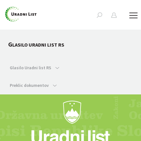
G
LASILO URADNI LIST RS
Glasilo Uradni list RS
Preklic dokumentov