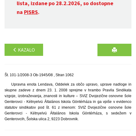
lista, izdane po 28.2.2026, so dostopne
na
PISRS
.
KAZALO
Št. 101-1/2008-3 Ob-1945/08 , Stran 1062
Upravna enota Lendava, Oddelek za občo upravo, uprave nadloge in
skupne zadeve z dnem 23. 1. 2008 sprejme v hrambo Pravila Sindikata
vzgoje, izobraževanja, znanosti in kulture – SVIZ Dvojezične osnovne šole
Genterovci - Kétnyelvü Általános Iskola Göntérháza in ga vpiše v evidenco
statutov sindikatov pod št. 61 z imenom: SVIZ Dvojezične osnovne šole
Genterovci - Kétnyelvü Általános Iskola Göntérháza, s sedežem v
Genterovcih, Šolska ulica 2, 9223 Dobrovnik.