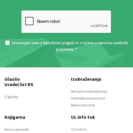
Seznanjen sem s
Splošnimi pogoji
in z
Izjavo o varstvu osebnih
podatkov
. *
Glasilo
Izobraževanja
Uradni list RS
Aktualna izobraževanja
O glasilu
Izobraževanja po meri
Najem dvorane
Knjigarna
UL info tok
Novo v ponudbi
O storitvi