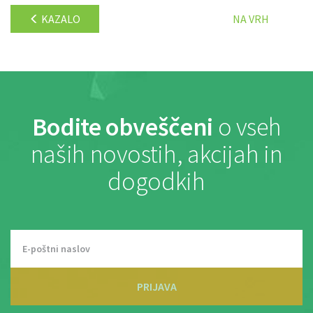
KAZALO
NA VRH
Bodite obveščeni
o vseh
naših novostih, akcijah in
dogodkih
PRIJAVA