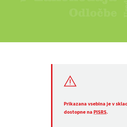
Prikazana vsebina je v skla
dostopne na
PISRS
.