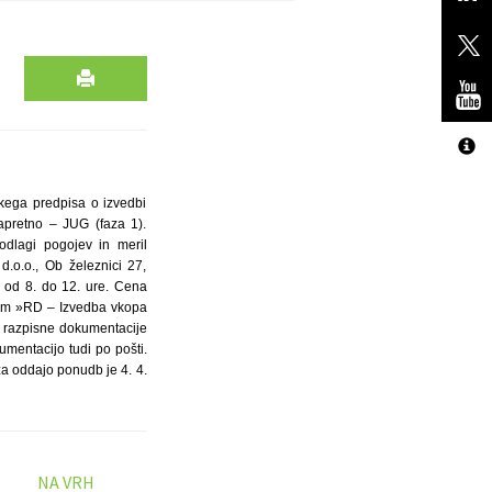
skega predpisa o izvedbi
apretno – JUG (faza 1).
odlagi pogojev in meril
d.o.o., Ob železnici 27,
n od 8. do 12. ure. Cena
som »RD – Izvedba vkopa
lu razpisne dokumentacije
mentacijo tudi po pošti.
za oddajo ponudb je 4. 4.
NA VRH