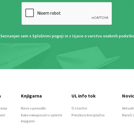
Seznanjen sem s
Splošnimi pogoji
in z
Izjavo o varstvu osebnih podatk
a
Knjigarna
UL info tok
Novi
vanja
Novo v ponudbi
O storitvi
Aktualn
meri
Kako nakupovati v spletni
Preizkusi brezplačno
Naroči 
knjigarni