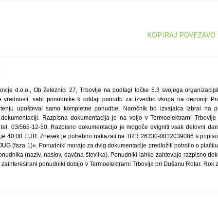
KOPIRAJ POVEZAVO
7
ovlje d.o.o., Ob železnici 27, Trbovlje na podlagi točke 5.3 svojega organizacij
ke vrednosti, vabi ponudnike k oddaji ponudb za izvedbo vkopa na deponiji Pr
tenju upošteval samo kompletne ponudbe. Naročnik bo izvajalca izbral na p
 dokumentaciji. Razpisna dokumentacija je na voljo v Termoelektrarni Trbovlje 
o, tel. 03/565-12-50. Razpisno dokumentacijo je mogoče dvigniti vsak delovni da
 je 40,00 EUR. Znesek je potrebno nakazati na TRR 26330-0012039086 s pripi
JUG (faza 1)«. Ponudniki morajo za dvig dokumentacije predložiti potrdilo o plači
nudnika (naziv, naslov, davčna številka). Ponudniki lahko zahtevajo razpisno doku
zainteresirani ponudniki dobijo v Termoelektrarni Trbovlje pri Dušanu Rotar. Rok 