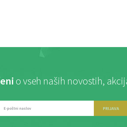
eni
o vseh naših novostih, akci
PRIJAVA