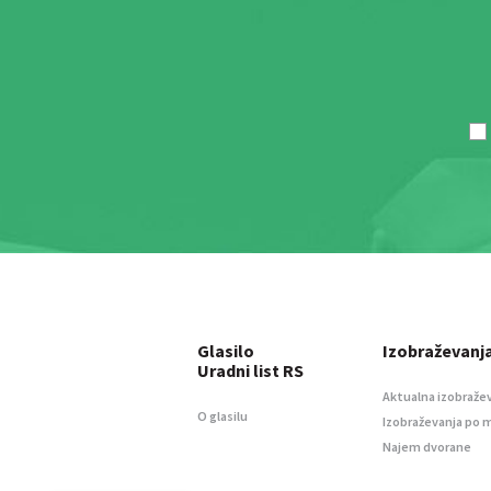
Glasilo
Izobraževanj
Uradni list RS
Aktualna izobraže
O glasilu
Izobraževanja po 
Najem dvorane