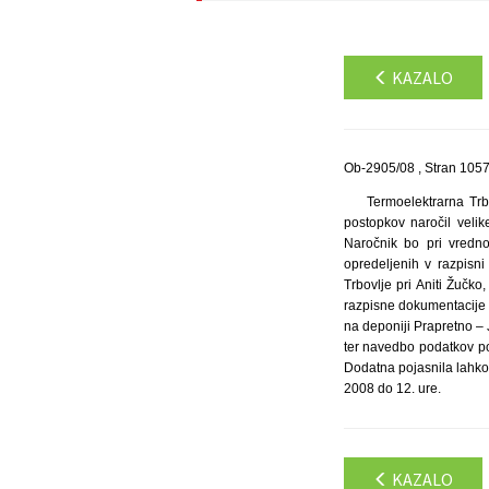
KAZALO
Ob-2905/08 , Stran 105
Termoelektrarna Trb
postopkov naročil veli
Naročnik bo pri vredno
opredeljenih v razpisni
Trbovlje pri Aniti Žučk
razpisne dokumentacije
na deponiji Prapretno – 
ter navedbo podatkov po
Dodatna pojasnila lahko 
2008 do 12. ure.
KAZALO