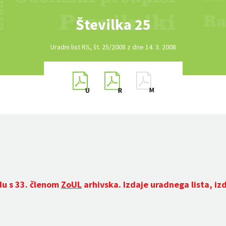
Številka 25
Uradni list RS, št. 25/2008 z dne 14. 3. 2008
du s 33. členom
ZoUL
arhivska. Izdaje uradnega lista, iz