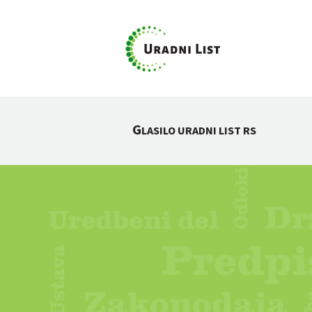
G
LASILO URADNI LIST RS