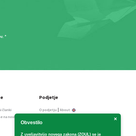
ov
. *
ce
Podjetje
|
i članki
O podjetju
About
se na novice
Kontakt
×
Obvestilo
Informacije javnega
značaja
Z uveljavitvijo
novega zakona (ZOUL)
se je