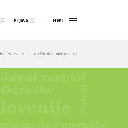
Prijava
Meni
dni list RS
Preklic dokumentov