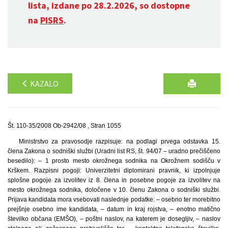
lista, izdane po 28.2.2026, so dostopne
na
PISRS
.
KAZALO
Št. 110-35/2008 Ob-2942/08 , Stran 1055
Ministrstvo za pravosodje razpisuje: na podlagi prvega odstavka 15.
člena Zakona o sodniški službi (Uradni list RS, št. 94/07 – uradno prečiščeno
besedilo): – 1 prosto mesto okrožnega sodnika na Okrožnem sodišču v
Krškem. Razpisni pogoji: Univerzitetni diplomirani pravnik, ki izpolnjuje
splošne pogoje za izvolitev iz 8. člena in posebne pogoje za izvolitev na
mesto okrožnega sodnika, določene v 10. členu Zakona o sodniški službi.
Prijava kandidata mora vsebovati naslednje podatke: – osebno ter morebitno
prejšnje osebno ime kandidata, – datum in kraj rojstva, – enotno matično
številko občana (EMŠO), – poštni naslov, na katerem je dosegljiv, – naslov