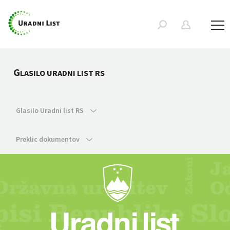
G
LASILO URADNI LIST RS
Glasilo Uradni list RS
Preklic dokumentov