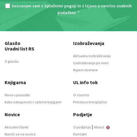
Seznanjen sem s
Splošnimi pogoji
in z
Izjavo o varstvu osebnih
podatkov
. *
Glasilo
Izobraževanja
Uradni list RS
Aktualna izobraževanja
O glasilu
Izobraževanja po meri
Najem dvorane
Knjigarna
UL info tok
Novo v ponudbi
O storitvi
Kako nakupovati v spletni knjigarni
Preizkusi brezplačno
Novice
Podjetje
|
Aktualni članki
O podjetju
About
Naroči se na novice
Kontakt