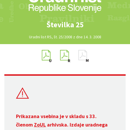
Številka 25
Uradni list RS, št. 25/2008 z dne 14. 3. 2008
Prikazana vsebina je v skladu s 33.
členom
ZoUL
arhivska. Izdaje uradnega