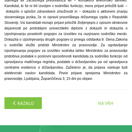
stalnega ali začasnega prebivališča ter – kontaktno telefonsko številko.
Kandidat, ki še ni bil izvoljen v sodniško funkcijo, mora prijavi priložiti tudi: –
dokazilo o splošni zdravstveni zmožnosti in – dokazilo o aktivnem znanju
slovenskega jezika, če ni opravil pravniškega državnega izpita v Republiki
Sloveniji. Vsi kandidati morajo prijavi priložiti življenjepis z opisom strokovne
dejavnosti po pridobljeni univerzitetni diplomi z dokazili in dokazila o
izpolnjevanju posebnih pogojev za izvolitev na razpisano sodniško mesto.
Dokazila o izpolnjevanju drugih pogojev iz prvega odstavka 8. člena Zakona
o sodniški službi pridobi Ministrstvo za pravosodje. Za ugotavljanje
izpolnjevanja pogojev za izvolitev sodnika lahko Ministrstvo za pravosodje
pridobiva podatek o poslovni sposobnosti kandidata za sodniško funkcijo od
upravljavca matičnega registra, podatek o državljanstvu pa od upravljavca
centralne evidence o državljanstvu. Zaželeno je, da prijava vsebuje tudi
elektronski naslov kandidata. Pisne prijave sprejema Ministrstvo za
pravosodje, Ljubljana, Župančičeva 3, 15 dni po objavi.
KAZALO
NA VRH