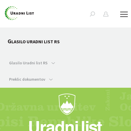
G
LASILO URADNI LIST RS
Glasilo Uradni list RS
Preklic dokumentov