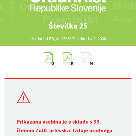
Številka 25
Uradni list RS, št. 25/2008 z dne 14. 3. 2008
Prikazana vsebina je v skladu s 33.
členom
ZoUL
arhivska. Izdaje uradnega