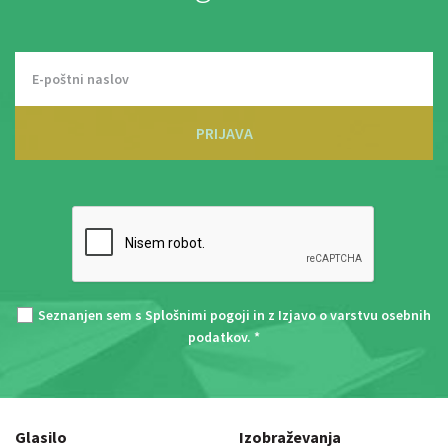
PRIJAVA
Seznanjen sem s
Splošnimi pogoji
in z
Izjavo o varstvu osebnih
podatkov
. *
Glasilo
Izobraževanja