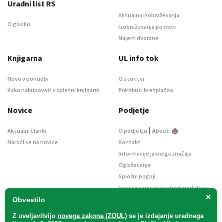
Uradni list RS
Aktualna izobraževanja
O glasilu
Izobraževanja po meri
Najem dvorane
Knjigarna
UL info tok
Novo v ponudbi
O storitvi
Kako nakupovati v spletni knjigarni
Preizkusi brezplačno
Novice
Podjetje
|
Aktualni članki
O podjetju
About
Naroči se na novice
Kontakt
Informacije javnega značaja
Oglaševanje
Splošni pogoji
Izjava o varstvu osebnih podatkov
×
E-dražbe
Obvestilo
Z uveljavitvijo
novega zakona (ZOUL)
se je
izdajanje uradnega