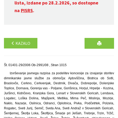
lista, izdane po 28.2.2026, so dostopne
na
PISRS
.
KAZALO
Št. 01401-29/2006 Ob-2991/08 , Stran 1015
Izvrševanje javnega razpisa za podelitev koncesije za izvajanje storitev
dimnikarske javne službe za območja: Ajdovščina, Bistrica ob Sotli,
Braslovče, Cerkno, Cerkvenjak, Destrnik, Divača, Dobrepolje, Dolenjske
Toplice, Dornava, Gorenja vas - Poljane, Gorišnica, Horjul, Hrpelje - Kozina,
Juršinci, Kidričevo, Kranjska Gora, Lenart v Slovenskih Goricah, Lendava,
Logatec, Loška Dolina, Majšperk, Metlika, Mirna Peč, Mislinja, Mozirje,
Naklo, Nazarje, Osilnica, Odranci, Oplotnica, Pivka, Podčetrtek, Polzela,
Rogatec, Sveti Jurij, Semič, Sveta Ana, Sveti Andraž v Slovenskih Goricah,
Šentjernej, Škofja Loka, Škofljica, Šmarje pri Jelšah, Trebnje, Trzin, Tržič,