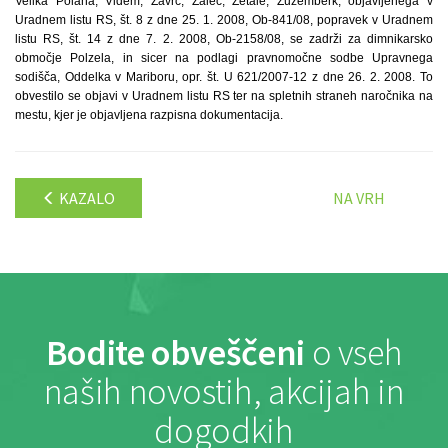
Velika Polana, Videm, Zavrč, Žalec, Žetale, Žužemberk, objavljenega v
Uradnem listu RS, št. 8 z dne 25. 1. 2008, Ob-841/08, popravek v Uradnem
listu RS, št. 14 z dne 7. 2. 2008, Ob-2158/08, se zadrži za dimnikarsko
območje Polzela, in sicer na podlagi pravnomočne sodbe Upravnega
sodišča, Oddelka v Mariboru, opr. št. U 621/2007-12 z dne 26. 2. 2008. To
obvestilo se objavi v Uradnem listu RS ter na spletnih straneh naročnika na
mestu, kjer je objavljena razpisna dokumentacija.
KAZALO
NA VRH
Bodite obveščeni
o vseh
naših novostih, akcijah in
dogodkih