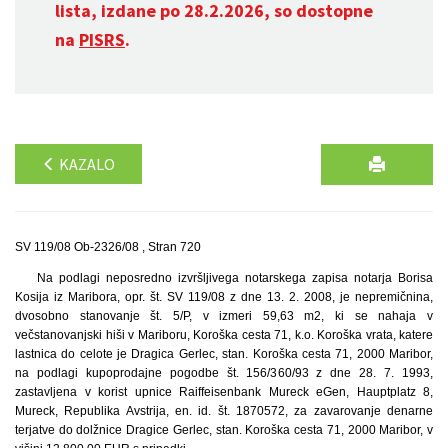
lista, izdane po 28.2.2026, so dostopne
na
PISRS
.
KAZALO
SV 119/08 Ob-2326/08 , Stran 720
Na podlagi neposredno izvršljivega notarskega zapisa notarja Borisa
Kosija iz Maribora, opr. št. SV 119/08 z dne 13. 2. 2008, je nepremičnina,
dvosobno stanovanje št. 5/P, v izmeri 59,63 m2, ki se nahaja v
večstanovanjski hiši v Mariboru, Koroška cesta 71, k.o. Koroška vrata, katere
lastnica do celote je Dragica Gerlec, stan. Koroška cesta 71, 2000 Maribor,
na podlagi kupoprodajne pogodbe št. 156/360/93 z dne 28. 7. 1993,
zastavljena v korist upnice Raiffeisenbank Mureck eGen, Hauptplatz 8,
Mureck, Republika Avstrija, en. id. št. 1870572, za zavarovanje denarne
terjatve do dolžnice Dragice Gerlec, stan. Koroška cesta 71, 2000 Maribor, v