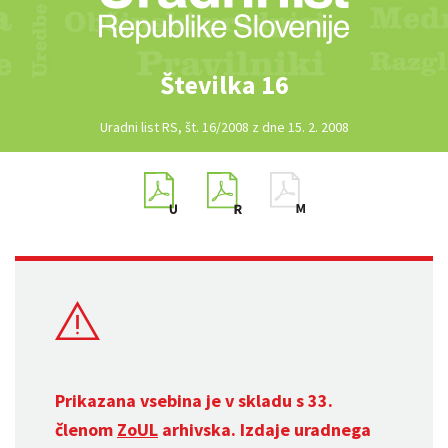
Številka 16
Uradni list RS, št. 16/2008 z dne 15. 2. 2008
Prikazana vsebina je v skladu s 33.
členom
ZoUL
arhivska. Izdaje uradnega