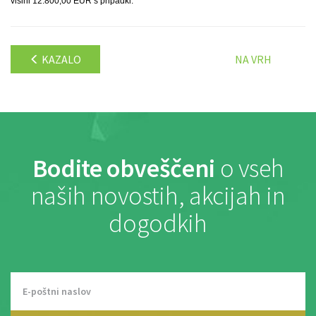
višini 12.800,00 EUR s pripadki.
KAZALO
NA VRH
Bodite obveščeni
o vseh
naših novostih, akcijah in
dogodkih