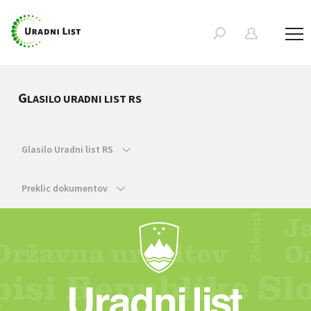
G
LASILO URADNI LIST RS
Glasilo Uradni list RS
Preklic dokumentov