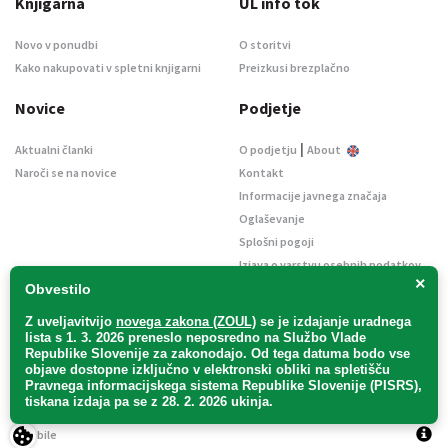
Knjigarna
UL info tok
Novo v ponudbi
O storitvi
Kako nakupovati v spletni knjigarni
Preizkusi brezplačno
Novice
Podjetje
|
Aktualni članki
O podjetju
About
Naroči se na novice
Kontakt
Informacije javnega značaja
Oglaševanje
Splošni pogoji
Izjava o varstvu osebnih podatkov
×
E-dražbe
Obvestilo
Z uveljavitvijo
novega zakona (ZOUL)
se je
izdajanje uradnega
lista s 1. 3. 2026 preneslo
neposredno
na Službo Vlade
Republike Slovenije za zakonodajo
. Od tega datuma bodo vse
objave dostopne izključno v elektronski obliki na spletišču
Pravnega informacijskega sistema Republike Slovenije (PISRS),
Uradni list d. o. o. – v likvidaciji / Vse pravice pridržane.
tiskana izdaja pa se z 28. 2. 2026 ukinja.
Pravna obvestila
/
Piškotki
/ Avtorji:
TriTim spletna agencija
v sodelovanju z
2Mobile