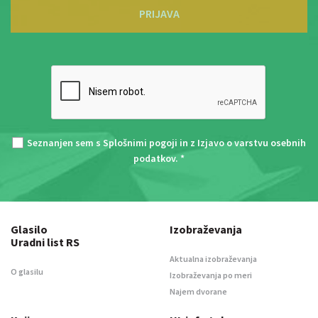
PRIJAVA
Seznanjen sem s
Splošnimi pogoji
in z
Izjavo o varstvu osebnih
podatkov
. *
Glasilo
Izobraževanja
Uradni list RS
Aktualna izobraževanja
O glasilu
Izobraževanja po meri
Najem dvorane