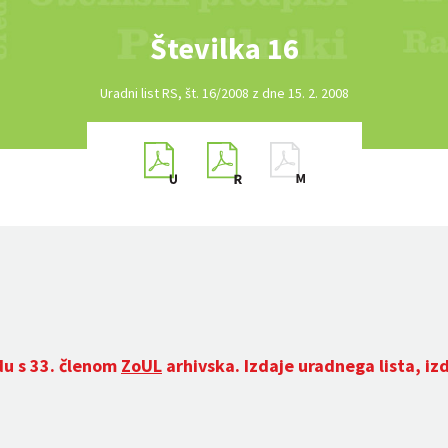
Številka 16
Uradni list RS, št. 16/2008 z dne 15. 2. 2008
du s 33. členom
ZoUL
arhivska. Izdaje uradnega lista, iz