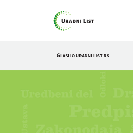
G
LASILO URADNI LIST RS