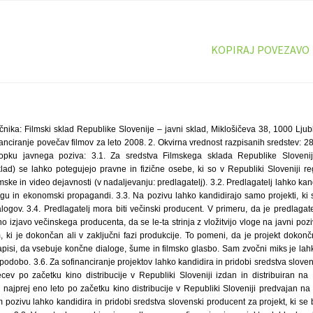
KOPIRAJ POVEZAVO
distribucije v Republiki Sloveniji predvajan na TV postajah v Republiki Sloveniji. 3.7. Na javnem pozivu lahko kandidira in pridobi sredstva slovenski producent za projekt, ki se bo v letu 2008 prijavil na Festival slovenskega filma. 3.8. V postopku za zbiranje predlogov za sofinanciranje projektov lahko kandidira in pridobi sredstva producent, ki je izpolnil vse zapadle pogodbene in finančne obveznosti do Filmskega sklada in Ministrstva za kulturo. 3.9. Predlagatelj, ki je za namene sofinanciranja povečave projekta že prejel proračunska sredstva, ne more kandidirati ali biti sprejet v sofinanciranje na tem pozivu. 4. Merila in kriteriji: pri izboru projektov bo Filmski sklad upošteval merila in kriterije, določene s Pravilnikom o merilih in kriterijih za sofinanciranje projektov in programov Filmskega sklada – javnega sklada (Uradni list RS, št. 16/05). 4.1. Pri ocenjevanju povečav za leto 2008 se upoštevajo naslednji kriteriji: – umetniška vrednost filma – do 50 točk, – tržni potencial filma v Republiki Sloveniji – do 20 točk, – promotivni potencial filma – do 20 točk, – produkcijsko – tehnična kvaliteta filma – do 10 točk. Ocena vrednosti povečave: maksimalno dosegljivo število 100 točk. 4.1.1. Pri oceni kriterija »umetniška vrednost filma« se upošteva umetniška vrednost scenarija, režijska kakovost filma, kakovost odigranih glavnih vlog v filmu ter kakovost drugih prispevkov avtorjev in soavtorjev filma. 4.1.2. Pri oblikovanju skupne ocene »tržni potencial projekta v Republiki Sloveniji« se kot merilo uporabi potencialni doseg 2.500 gledalcev v kinematografih, ki je ovrednoten z 1 točko. Znotraj tega merila lahko posamezni projekt doseže največ 20 točk. 4.1.3. Pri oblikovanju skupne ocene kriterija »promotivni potencial filma« se ovrednoti potencialna možnost promocije slovenske kinematografije in promotivna kvaliteta projekta glede na: – potencialno možnost uvrstitve projekta v program filmskih festivalov A in B kategorije in vsebino projekta ter režiserjev CV (do 50% skupne ocene), – priložene oziroma sklenjene predpogodbe o distribuciji projekta v kinematografih v EU in na drugih pomembnih filmskih trgih (do 25% skupne ocene), – »pred-odkupne« pogodbe s pomembnejšimi TV hišami v EU in drugje (do 25% skupne ocene). 5. Izbor projektov Vloge na javni poziv se obravnavajo posamično in vsaka praviloma predstavlja ločeno upravno zadevo. Vloge, prispele na poziv, bodo odprte po vrstnem redu prispetja. Po vrstnem redu prispetja bo vloge ocenjevala tudi strokovno – programska komisija. Izbrani bodo tisti projekti in programi, ki bodo izpolnjevali vse kriterije ter zahteve in bodo v postopku izbire ocenjeni oziroma ovrednoteni višje, vendar z najmanj 60 točkami po vrstnem redu prispetja, v skladu s predlagano finančno udeležbo Filmskega sklada ter ob upoštevanju višine razpisanih sredstev Filmskega sklada. 6. Način ocenjevanja projektov Merila in kriteriji so ovrednoteni s točkami. Vsako od meril in kriterijev je ocenjeno z maksimalno dosegljivimi točkami, skupna ocena posameznega projekta ali programa je seštevek posameznih kriterijev in meril za programski sklop. Če se v okviru javnega poziva obravnava vloga predlagatelja, ki je interesno ali kako drugače povezana s članom strokovne komisije, le-ta ne sme biti prisoten pri razpravi o vlogi in se mora vzdržati glasovanja. V takem primeru se projektu prišteje povprečje števila točk ostalih ocenjevalcev. 7. Obvezne priloge: – izpolnjeni, podpisani in ožigosani prijavni obrazec; – izpolnjena, podpisana in ožigosana izjava št. 1 predlagatelja, da sprejema pogoje javnega poziva; – izpolnjena in podpisana izjavo št. 2 glavnega avtorja (po 105. členu Zakona o avtorski in sorodnih pravicah), da soglaša z navedenimi podatki, če ni sam prijavitelj; – izpolnjena, podpisana in ožigosana izjava št. 3, da predlagatelj z istim projektom še ni prejel drugih proračunskih sredstev za namene sofinanciranja povečave projekta; – izpolnjena, podpisana in ožigosana izjava št. 4 predlagatelja, iz katere je razvidno stanje urejenosti avtorskih pravic prijavljenega projekta za primere kino distribucije in TV predvajanja; – izpolnjena, podpisana in ožigosana izjava št. 5 večinskega producenta, da se strinja z vložitvijo vloge na javni poziv, kolikor je predlagatelj manjšinski producent; – zgodovinski izpisek iz sodnega registra, izpisek registra ustanov oziroma odločba upravne enote, kopija ustanovitvenega akta ali izpisek iz AJPES-a ipd., ki ne sme biti starejši od treh mesecev in iz katerega izhaja, da je prijavitelj registriran za opravljanje filmske in video dejavnosti oziroma dejavnosti filmske produkcije ter v kateri je naveden zakoniti zastopnik pravne osebe; – 4 DVD-ji s posnetim filmom; – pismo o nameri filmskega distributerja s sedežem v Republiki Sloveniji, ki je pripravljen distribuirati projekt na ozemlju Republike Slovenije z navedbo števila distribucijskih mest; – režijska eksplikacija filma; – ocena oziroma predračun stroškov povečave, priprave na distribucijo ter ureditve avtorskih pravic za primere kino distribucije in TV predvajanja. 8. Obdobje za porabo dodeljenih sredstev Dodeljena sredstva morajo biti porabljena v letu 2008, in sicer najkasneje v roku treh mesecev po sklenitvi pogodbe o sofinanciranju. Poziv se prične z dnem objave v Uradnem listu Republike Slovenije in traja tri mesece od objave v Uradnem listu RS do porabe sredstev oziroma do zaključka javnega poziva. Datuma zasedanja strokovno – programske komisije sta: 1. Prvo zasedanje strokovno-programske komisije bo potekalo dne 19. 3. 2008. 2. Drugo zasedanje strokovno-programske komisije bo potekalo dne 19. 5. 2008. 9. Razpisna dokumentacija Razpisna dokumentacija obsega: besedilo poziva; prijavni list; izjave: – izjava št. 1, – izjava št. 2, – izjava št. 3, – izjava št. 4, – izjava št. 5. Dokumentacijo poziva lahko predlagatelji v roku poziva dvignejo na sedežu Filmskega sklada Republike Slovenije – javnega sklada, Miklošičeva 38/V, 1000 Ljubljana, vsak delovni dan od te objave naprej, in sicer med 9. in 12. uro, ob sredah pa tudi med 14. ter 16. uro. Na podlagi pisne zahteve lahko Filmski sklad dokumentacijo poziva pošlje tudi po pošti; v tem primeru zaračuna stroške poštnine. Dokumentacija poziva se lahko natisne tudi s spletne stran Filmskega sklada http://www.film-sklad.si, kjer se nahajajo tudi vsi ostali podatki, dokumenti in pravni akti, povezani z izvedbo javnega poziva (zakonski in podzakonski akti). 10. Oddaja in dostava vl