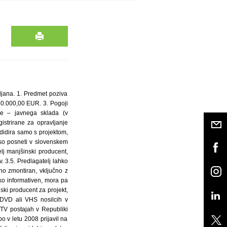
og Vloga mora biti pravilno izpolnjena, podpisana in ožigosana oziroma v primeru prijave fizične osebe izpolnjena in podpisana na ustreznem prijavnem obrazcu iz dokumentacije poziva in mora vsebovati vse obvezne priloge ter podatke, ki so določeni v dokumentaciji poziva po vrstnem redu. Predlagatelj mora v celoti izpolnjen prijavni obrazec in prijavo predložiti v ločeni ovojnici. Predlagatelji, ki kandidirajo z več projekti, morajo vlogo za vsak projekt posebej predložiti v ločeni ovojnici. Vloga mora biti poslana na naslov Filmski sklad Republike Slovenije – javni sklad Miklošičeva 38/V,1000 Ljubljana, z oznako na prednji strani: Ne odpiraj – vloga za javni poziv za sofinanciranje povečav filmov v letu 2008 do 15. 5. 2008, oziroma najkasneje ta dan oddana na pošti kot priporočena pošiljka v zapečatenem ovitku. Na hrbtni strani ovitka mora biti navedba predlagatelja: ime pravne osebe oziroma fizične osebe in naslov sedeža pravne osebe oziroma naslov stalnega prebivališča fizične osebe. Vloge, ki bodo oddane s priporočeno poštno pošiljko po datumu iz prejšnjega odstavka, se bodo štele za prepozne. Filmski sklad bo po postopku odpiranja vlog iz nadaljnjega postopka izločil vse prepozne in nepopolne vloge ter vloge, ki jih ni vložila upravičena oseba. Za nepopolno vlogo se šteje vloga, ki ne vsebuje vseh sestavin, ki jih zahteva besedilo in dokumentacija javnega poziva in, ki ni izpolnjena v skladu z drugim odstavkom te točke. 11. Sklenitev pogodbe: Filmski sklad bo z izbranimi predlagatelji na tem pozivu sklenil pogodbe. Izbrani predlagatelji se morajo odzvati na poziv Filmskega sklada k podpisu pogodbe. Kolikor izbrani predlagatelj v roku 15 dni po prejemu poziva ne sklene s Filmskim skladom pogodbe, se šteje, da je odstopil od zahteve za sofinanciranje. 12. Pristojni delavec za dajanje informacij in pojasnil: Danica Baiee, tel. 01/234-32-00, elektronski naslov: danica@film-sklad.si med 10. in