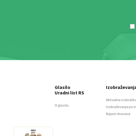
Glasilo
Izobraževanj
Uradni list RS
Aktualna izobraže
O glasilu
Izobraževanja po 
Najem dvorane