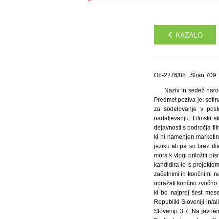
KAZALO
Ob-2276/08 , Stran 709
Naziv in sedež naročnika: Filmski sklad Republike Slovenije – javni sklad, Miklošičeva 38, 1000 Ljubljana. 1. Predmet poziva Predmet poziva je: sofinanciranje povečav filmov za leto 2008. 2. Okvirna vrednost razpisanih sredstev: 280.000,00 EUR. 3. Pogoji za sodelovanje v postopku javnega poziva: 3.1. Za sredstva Filmskega sklada Republike Slovenije – javnega sklada (v nadaljevanju: Filmski sklad) se lahko potegujejo pravne in fizične osebe, ki so v Republiki Sloveniji registrirane za opravljanje dejavnosti s področja filmske in video dejavnosti (v nadaljevanju: predlagatelj). 3.2. Predlagatelj lahko kandidira samo s projektom, ki ni namenjen marketingu in ekonomski propagandi. 3.3. Na pozivu lahko kandidirajo samo projekti, ki so posneti v slovenskem jeziku ali pa so brez dialogov. 3.4. Predlagatelj mora biti večinski producent. V primeru, da je predlagatelj manjšinski producent, mora k vlogi priložiti pisno izjavo večinskega producenta, da se le-ta strinja z vložitvijo vloge na javni poziv. 3.5. Predlagatelj lahko kandidira le s projektom, ki je dokončan ali v zaključni fazi produkcije. To pomeni, da je projekt dokončno zmontiran, vključno z začetnimi in končnimi napisi, da vsebuje končne dialoge, šume in filmsko glasbo. Sam zvočni miks je lahko informativen, mora pa odražati končno zvočno podobo. 3.6. Za sofinanciranje projektov lahko kandidira in pridobi sredstva slovenski producent za projekt, ki bo najprej šest mesecev po začetku kino distribucije v Republiki Sloveniji izdan in distribuiran na DVD ali VHS nosilcih v Republiki Sloveniji in/ali najprej eno leto po začetku kino 