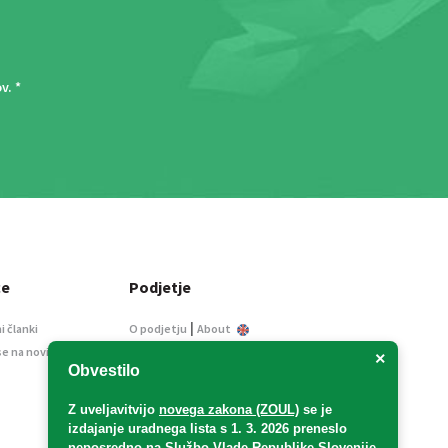
ov
. *
ce
Podjetje
|
i članki
O podjetju
About
se na novice
Kontakt
×
Obvestilo
Informacije javnega
značaja
Z uveljavitvijo
novega zakona (ZOUL)
se je
Oglaševanje
izdajanje uradnega lista s 1. 3. 2026 preneslo
Splošni pogoji
neposredno
na Službo Vlade Republike Slovenije