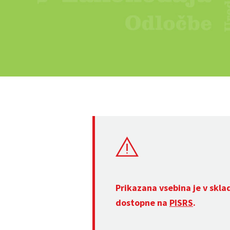
Prikazana vsebina je v skla
dostopne na
PISRS
.