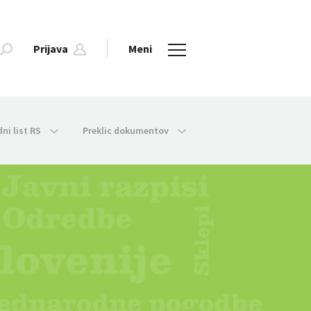
Prijava
Meni
dni list RS
Preklic dokumentov