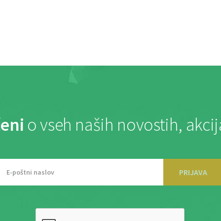
eni
o vseh naših novostih, akci
PRIJAVA