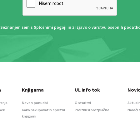
Seznanjen sem s
Splošnimi pogoji
in z
Izjavo o varstvu osebnih podatk
a
Knjigarna
UL info tok
Novi
vanja
Novo v ponudbi
O storitvi
Aktualn
meri
Kako nakupovati v spletni
Preizkusi brezplačno
Naroči 
knjigarni