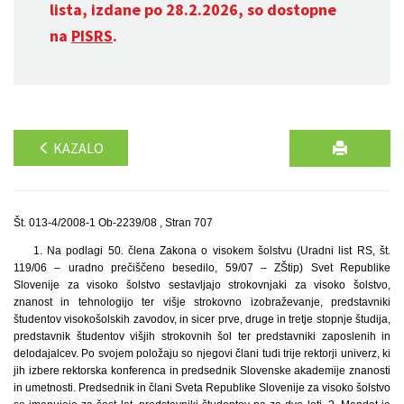
lista, izdane po 28.2.2026, so dostopne
na
PISRS
.
KAZALO
Št. 013-4/2008-1 Ob-2239/08 , Stran 707
1. Na podlagi 50. člena Zakona o visokem šolstvu (Uradni list RS, št.
119/06 – uradno prečiščeno besedilo, 59/07 – ZŠtip) Svet Republike
Slovenije za visoko šolstvo sestavljajo strokovnjaki za visoko šolstvo,
znanost in tehnologijo ter višje strokovno izobraževanje, predstavniki
študentov visokošolskih zavodov, in sicer prve, druge in tretje stopnje študija,
predstavnik študentov višjih strokovnih šol ter predstavniki zaposlenih in
delodajalcev. Po svojem položaju so njegovi člani tudi trije rektorji univerz, ki
jih izbere rektorska konferenca in predsednik Slovenske akademije znanosti
in umetnosti. Predsednik in člani Sveta Republike Slovenije za visoko šolstvo