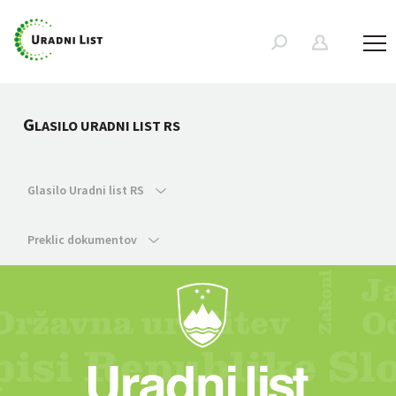
G
LASILO URADNI LIST RS
Glasilo Uradni list RS
Preklic dokumentov