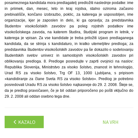
posameznega kandidata mora predlagatelj predložiti naslednje podatke: ime
in priimek, dan, mesec, leto in kraj rojstva, stalno oziroma začasno
prebivališče, končano izobrazbo, poklic, za katerega je usposobljen, ime
organizacije, kjer je zaposlen in delo, ki ga opravlja; za predstavnika
študentov visokošolskih zavodov pa poleg rojstnih podatkov ime
visokošolskega zavoda, na katerem študira, študijski program in letnik, v
katerega je vpisan. Za vse kandidate je treba priložiti izjavo predlaganega
kandidata, da se strinja s kandidaturo, in kratko utemeljitev predloga; za
predstavnika študentov visokošolskih zavodov pa še dokazilo o sodelovanju
študentskih svetov univerz in samostojnih visokošolskih zavodov pri
oblikovanju predloga. 8. Predloge posredujte v zaprti ovojnici na naslov:
Republika Slovenija, Ministrstvo za visoko šolstvo, znanost in tehnologijo,
Urad RS za visoko šolstvo, Trg OF 13, 1000 Ljubljana, s pripisom
»kandidiranje za člane Sveta RS za visoko šolstvo«. Predlog je potrebno
posredovati Uradu RS za visoko šolstvo najkasneje do 29. 2. 2008. Šteje se,
da je predlog pravočasen, če je bil oddan priporočeno po pošti vključno do
29. 2. 2008 ali oddan osebno tega dne.
KAZALO
NA VRH