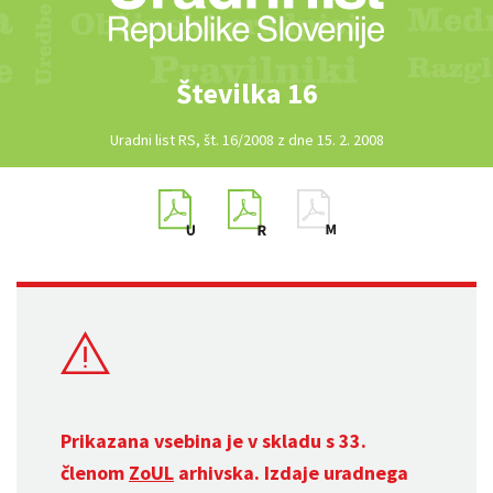
Številka 16
Uradni list RS, št. 16/2008 z dne 15. 2. 2008
Prikazana vsebina je v skladu s 33.
členom
ZoUL
arhivska. Izdaje uradnega