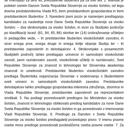
se imenujejo za šest let, predstavniki študentov pa za dve leti. 2. Mandat je
potekel osmim članom Sveta Republike Slovenije za visoko šolstvo, od tega
dvema predstavnikoma Vlade RS, trem predstavnikom gospodarstva in trem
predstavnikom študentov. 3. Navedeni javni poziv je namenjen predlaganju
kandidatov za naslednje nove člane Sveta Republike Slovenije za visoko
šolstvo: – dva strokovnjaka za visoko šolstvo, in sicer za študijsko področje
po klasifikaciji Isced: (81, 84, 85, 86) storitve ter (14) izobraževanje učiteljev
in pedagoške vede, – tri predstavnike študentov visokošolskih zavodov, in
sicer enega prve, enega druge in enega tretje stopnje študija ter – tri
predstavnike zaposlenih in delodajalcev. 4. Strokovnjake s posameznih
študijskih področij lahko predlagajo univerze in samostojni visokošolski
zavodi, javni raziskovalni zavodi, visokošolski učitelji in raziskovalci, Svet
Republike Slovenije za znanost in tehnologijo ter Slovenska akademija
znanosti in umetnosti. Predstavnike študentov visokošolskih zavodov
predlaga Študentska organizacija Slovenije v sodelovanju s študentskimi
sveti univerz in samostojnih visokošolskih zavodov. Predstavnike
delodajalcev lahko predlagajo gospodarska interesna združenja, zbornice in
Vlada Republike Slovenije, predstavnike zaposlenih pa reprezentativni
sindikati. 5. Na podlagi posredovanih predlogov bo Ministrstvo za visoko
šolstvo, znanost in tehnologijo oblikovalo predlog kandidatov za nove člane
Sveta Republike Slovenije za visoko šolstvo in ga posredovalo v imenovanje
Vladi Republike Slovenije. 6. Predloge za članstvo v Svetu Republike
Slovenije za visoko šolstvo predlagatelji posredujejo pisno. V imenu pravne
osebe mora predloge posredovati pooblaščena oseba pravne osebe. 7. Za