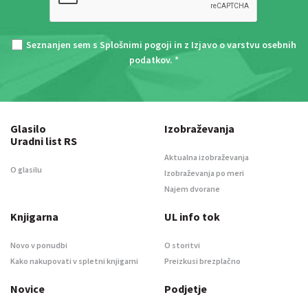
Seznanjen sem s
Splošnimi pogoji
in z
Izjavo o varstvu osebnih
podatkov
. *
Glasilo
Izobraževanja
Uradni list RS
Aktualna izobraževanja
O glasilu
Izobraževanja po meri
Najem dvorane
Knjigarna
UL info tok
Novo v ponudbi
O storitvi
Kako nakupovati v spletni knjigarni
Preizkusi brezplačno
Novice
Podjetje