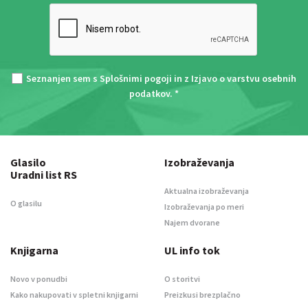
Seznanjen sem s
Splošnimi pogoji
in z
Izjavo o varstvu osebnih
podatkov
. *
Glasilo
Izobraževanja
Uradni list RS
Aktualna izobraževanja
O glasilu
Izobraževanja po meri
Najem dvorane
Knjigarna
UL info tok
Novo v ponudbi
O storitvi
Kako nakupovati v spletni knjigarni
Preizkusi brezplačno