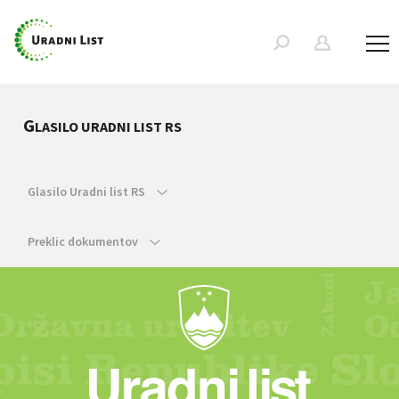
G
LASILO URADNI LIST RS
Glasilo Uradni list RS
Preklic dokumentov