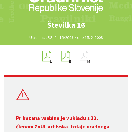
Številka 16
Uradni list RS, št. 16/2008 z dne 15. 2. 2008
Prikazana vsebina je v skladu s 33.
členom
ZoUL
arhivska. Izdaje uradnega