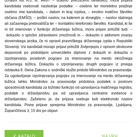
(Uradni list RS, št. 94/07 – uradno prečiščeno besedilo), mora prijava
kandidata vsebovati naslednje podatke: – osebno ter morebitno prejšnje
osebno ime kandidata, – datum in kraj rojstva, – enotno matično številko
občana (EMŠO), – poštni naslov, na katerem je dosegljiv, – naslov stalnega
ali začasnega prebivališča ter – kontaktno telefonsko številko. Kandidat, ki še
ni bil imenovan v funkcijo državnega tožilca, mora prijavi priložiti tudi: –
dokazilo o splošni zdravstveni zmožnosti in – dokazilo o aktivnem znanju
slovenskega jezika, če ni opravil pravniškega državnega izpita v Republiki
Sloveniji. Vsi kandidati morajo prijavi priložiti življenjepis z opisom strokovne
dejavnosti po pridobljeni univerzitetni diplomi z dokazili in dokazila o
izpolnjevanju posebnih pogojev za imenovanje na mesto okrožnega
državnega tožilca. Dokazila o izpolnjevanju drugih pogojev iz prvega
odstavka 8. člena Zakona o sodniški službi pridobi Ministrstvo za pravosodje.
Za ugotavljanje izpolnjevanja pogojev za imenovanje na mesto državnega
tožilca lahko Ministrstvo za pravosodje pridobiva podatek o poslovni
sposobnosti kandidata za tožilsko funkcijo od upravljavca matičnega registra,
podatek o državljanstvu pa od upravljavca centralne evidence o
državljanstvu. Zaželeno je, da prijava vsebuje tudi elektronski naslov
kandidata. Pisne prijave sprejema Ministrstvo za pravosodje, Ljubljana,
Župančičeva 3, 15 dni po objavi.
KAZALO
NA VRH