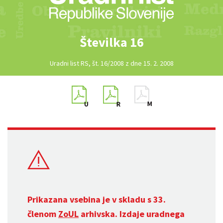
Številka 16
Uradni list RS, št. 16/2008 z dne 15. 2. 2008
Prikazana vsebina je v skladu s 33.
členom
ZoUL
arhivska. Izdaje uradnega