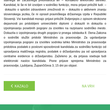
stalnega ali začasnega prebivališča ter – kontaktno telefonsko številko.
Kandidat, ki še ni bil izvoljen v sodniško funkcijo, mora prijavi priložiti tudi: –
dokazilo o splošni zdravstveni zmožnosti in – dokazilo o aktivnem znanju
slovenskega jezika, če ni opravil pravniškega državnega izpita v Republiki
Sloveniji. Vsi kandidati morajo prijavi priložiti življenjepis z opisom strokovne
dejavnosti po pridobljeni univerzitetni diplomi z dokazili in dokazila o
izpolnjevanju posebnih pogojev za izvolitev na razpisano sodniško mesto.
Dokazila o izpolnjevanju drugih pogojev iz prvega odstavka 8. člena Zakona
o sodniški službi pridobi Ministrstvo za pravosodje. Za ugotavljanje
izpolnjevanja pogojev za izvolitev sodnika lahko Ministrstvo za pravosodje
pridobiva podatek o poslovni sposobnosti kandidata za sodniško funkcijo od
upravljavca matičnega registra, podatek o državljanstvu pa od upravljavca
centralne evidence o državljanstvu. Zaželeno je, da prijava vsebuje tudi
elektronski naslov kandidata. Pisne prijave sprejema Ministrstvo za
pravosodje, Ljubljana, Župančičeva 3, 15 dni po objavi.
KAZALO
NA VRH