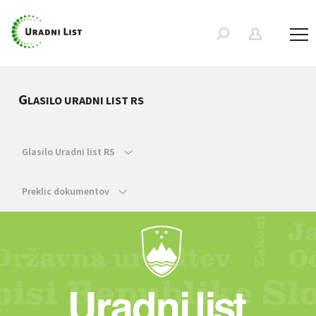
G
LASILO URADNI LIST RS
Glasilo Uradni list RS
Preklic dokumentov