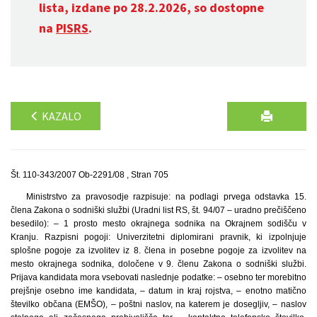
lista, izdane po 28.2.2026, so dostopne
na
PISRS
.
KAZALO
Št. 110-343/2007 Ob-2291/08 , Stran 705
Ministrstvo za pravosodje razpisuje: na podlagi prvega odstavka 15.
člena Zakona o sodniški službi (Uradni list RS, št. 94/07 – uradno prečiščeno
besedilo): – 1 prosto mesto okrajnega sodnika na Okrajnem sodišču v
Kranju. Razpisni pogoji: Univerzitetni diplomirani pravnik, ki izpolnjuje
splošne pogoje za izvolitev iz 8. člena in posebne pogoje za izvolitev na
mesto okrajnega sodnika, določene v 9. členu Zakona o sodniški službi.
Prijava kandidata mora vsebovati naslednje podatke: – osebno ter morebitno
prejšnje osebno ime kandidata, – datum in kraj rojstva, – enotno matično
številko občana (EMŠO), – poštni naslov, na katerem je dosegljiv, – naslov