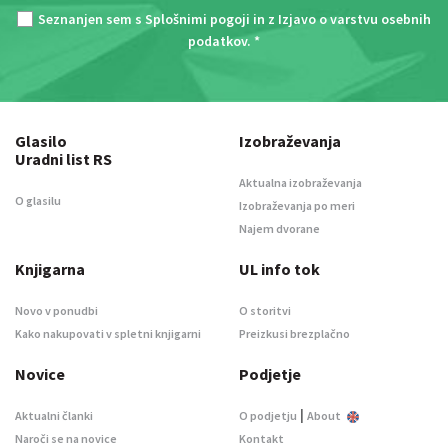
Seznanjen sem s
Splošnimi pogoji
in z
Izjavo o varstvu osebnih
podatkov
. *
Glasilo
Izobraževanja
Uradni list RS
Aktualna izobraževanja
O glasilu
Izobraževanja po meri
Najem dvorane
Knjigarna
UL info tok
Novo v ponudbi
O storitvi
Kako nakupovati v spletni knjigarni
Preizkusi brezplačno
Novice
Podjetje
|
Aktualni članki
O podjetju
About
Naroči se na novice
Kontakt