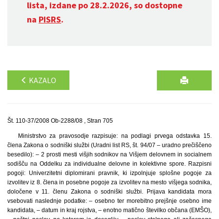
lista, izdane po 28.2.2026, so dostopne
na
PISRS
.
KAZALO
Št. 110-37/2008 Ob-2288/08 , Stran 705
Ministrstvo za pravosodje razpisuje: na podlagi prvega odstavka 15.
člena Zakona o sodniški službi (Uradni list RS, št. 94/07 – uradno prečiščeno
besedilo): – 2 prosti mesti višjih sodnikov na Višjem delovnem in socialnem
sodišču na Oddelku za individualne delovne in kolektivne spore. Razpisni
pogoji: Univerzitetni diplomirani pravnik, ki izpolnjuje splošne pogoje za
izvolitev iz 8. člena in posebne pogoje za izvolitev na mesto višjega sodnika,
določene v 11. členu Zakona o sodniški službi. Prijava kandidata mora
vsebovati naslednje podatke: – osebno ter morebitno prejšnje osebno ime
kandidata, – datum in kraj rojstva, – enotno matično številko občana (EMŠO),