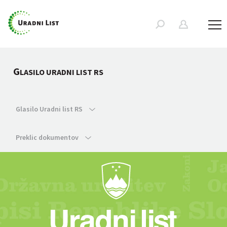
G
LASILO URADNI LIST RS
Glasilo Uradni list RS
Preklic dokumentov