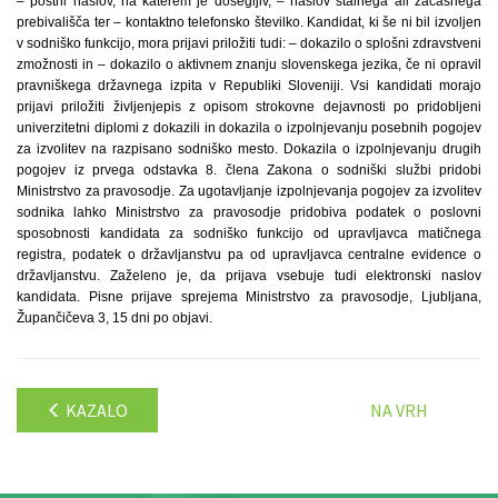
– poštni naslov, na katerem je dosegljiv, – naslov stalnega ali začasnega
prebivališča ter – kontaktno telefonsko številko. Kandidat, ki še ni bil izvoljen
v sodniško funkcijo, mora prijavi priložiti tudi: – dokazilo o splošni zdravstveni
zmožnosti in – dokazilo o aktivnem znanju slovenskega jezika, če ni opravil
pravniškega državnega izpita v Republiki Sloveniji. Vsi kandidati morajo
prijavi priložiti življenjepis z opisom strokovne dejavnosti po pridobljeni
univerzitetni diplomi z dokazili in dokazila o izpolnjevanju posebnih pogojev
za izvolitev na razpisano sodniško mesto. Dokazila o izpolnjevanju drugih
pogojev iz prvega odstavka 8. člena Zakona o sodniški službi pridobi
Ministrstvo za pravosodje. Za ugotavljanje izpolnjevanja pogojev za izvolitev
sodnika lahko Ministrstvo za pravosodje pridobiva podatek o poslovni
sposobnosti kandidata za sodniško funkcijo od upravljavca matičnega
registra, podatek o državljanstvu pa od upravljavca centralne evidence o
državljanstvu. Zaželeno je, da prijava vsebuje tudi elektronski naslov
kandidata. Pisne prijave sprejema Ministrstvo za pravosodje, Ljubljana,
Župančičeva 3, 15 dni po objavi.
KAZALO
NA VRH