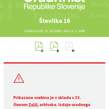
Številka 16
Uradni list RS, št. 16/2008 z dne 15. 2. 2008
Prikazana vsebina je v skladu s 33.
členom
ZoUL
arhivska. Izdaje uradnega