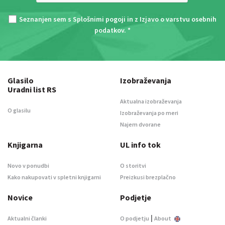
Seznanjen sem s
Splošnimi pogoji
in z
Izjavo o varstvu osebnih
podatkov
. *
Glasilo
Izobraževanja
Uradni list RS
Aktualna izobraževanja
O glasilu
Izobraževanja po meri
Najem dvorane
Knjigarna
UL info tok
Novo v ponudbi
O storitvi
Kako nakupovati v spletni knjigarni
Preizkusi brezplačno
Novice
Podjetje
|
Aktualni članki
O podjetju
About