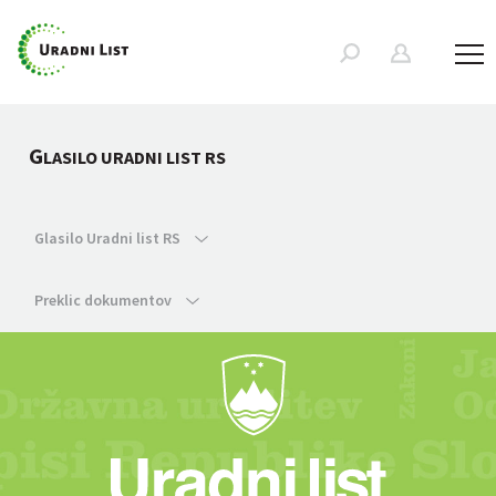
G
LASILO URADNI LIST RS
Glasilo Uradni list RS
Preklic dokumentov