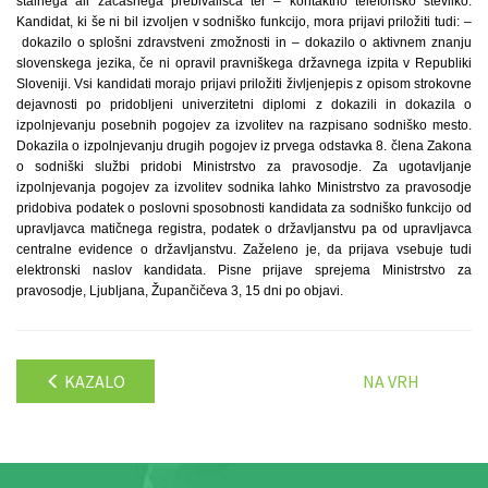
stalnega ali začasnega prebivališča ter – kontaktno telefonsko številko.
Kandidat, ki še ni bil izvoljen v sodniško funkcijo, mora prijavi priložiti tudi: –
dokazilo o splošni zdravstveni zmožnosti in – dokazilo o aktivnem znanju
slovenskega jezika, če ni opravil pravniškega državnega izpita v Republiki
Sloveniji. Vsi kandidati morajo prijavi priložiti življenjepis z opisom strokovne
dejavnosti po pridobljeni univerzitetni diplomi z dokazili in dokazila o
izpolnjevanju posebnih pogojev za izvolitev na razpisano sodniško mesto.
Dokazila o izpolnjevanju drugih pogojev iz prvega odstavka 8. člena Zakona
o sodniški službi pridobi Ministrstvo za pravosodje. Za ugotavljanje
izpolnjevanja pogojev za izvolitev sodnika lahko Ministrstvo za pravosodje
pridobiva podatek o poslovni sposobnosti kandidata za sodniško funkcijo od
upravljavca matičnega registra, podatek o državljanstvu pa od upravljavca
centralne evidence o državljanstvu. Zaželeno je, da prijava vsebuje tudi
elektronski naslov kandidata. Pisne prijave sprejema Ministrstvo za
pravosodje, Ljubljana, Župančičeva 3, 15 dni po objavi.
KAZALO
NA VRH