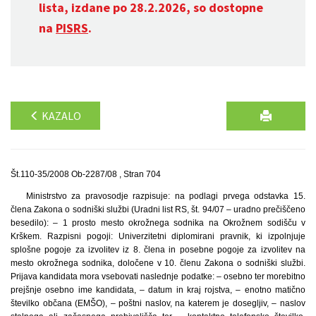
lista, izdane po 28.2.2026, so dostopne
na
PISRS
.
KAZALO
Št.110-35/2008 Ob-2287/08 , Stran 704
Ministrstvo za pravosodje razpisuje: na podlagi prvega odstavka 15.
člena Zakona o sodniški službi (Uradni list RS, št. 94/07 – uradno prečiščeno
besedilo): – 1 prosto mesto okrožnega sodnika na Okrožnem sodišču v
Krškem. Razpisni pogoji: Univerzitetni diplomirani pravnik, ki izpolnjuje
splošne pogoje za izvolitev iz 8. člena in posebne pogoje za izvolitev na
mesto okrožnega sodnika, določene v 10. členu Zakona o sodniški službi.
Prijava kandidata mora vsebovati naslednje podatke: – osebno ter morebitno
prejšnje osebno ime kandidata, – datum in kraj rojstva, – enotno matično
številko občana (EMŠO), – poštni naslov, na katerem je dosegljiv, – naslov