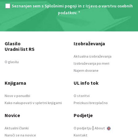
Seznanjen sem s
Splošnimi pogoji
in z
Izjavo o varstvu osebnih
podatkov
. *
Glasilo
Izobraževanja
Uradni list RS
Aktualna izobraževanja
O glasilu
Izobraževanja po meri
Najem dvorane
Knjigarna
UL info tok
Novo v ponudbi
O storitvi
Kako nakupovati v spletni knjigarni
Preizkusi brezplačno
Novice
Podjetje
|
Aktualni članki
O podjetju
About
Naroči se na novice
Kontakt