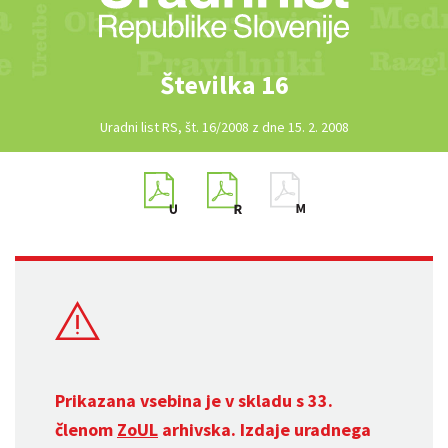
Številka 16
Uradni list RS, št. 16/2008 z dne 15. 2. 2008
Prikazana vsebina je v skladu s 33.
členom
ZoUL
arhivska. Izdaje uradnega