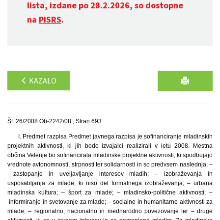
lista, izdane po 28.2.2026, so dostopne
na
PISRS
.
KAZALO
Št. 26/2008 Ob-2242/08 , Stran 693
I. Predmet razpisa Predmet javnega razpisa je sofinanciranje mladinskih
projektnih aktivnosti, ki jih bodo izvajalci realizirali v letu 2008. Mestna
občina Velenje bo sofinancirala mladinske projektne aktivnosti, ki spodbujajo
vrednote avtonomnosti, strpnosti ter solidarnosti in so predvsem naslednja: –
zastopanje in uveljavljanje interesov mladih; – izobraževanja in
usposabljanja za mlade, ki niso del formalnega izobraževanja; – urbana
mladinska kultura; – šport za mlade; – mladinsko-politične aktivnosti; –
informiranje in svetovanje za mlade; – socialne in humanitarne aktivnosti za
mlade; – regionalno, nacionalno in mednarodno povezovanje ter – druge