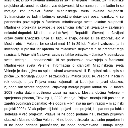
aktivnosti, ki so v javnem interesu in so namenjene mladim. Za mladinske
projektne aktivnosti se štejejo vse dejavnosti, ki so namenjene mladim in se
izvajajo kot projekti članic mladinskega sveta lokalne skupnosti.
Sofinancirajo se tudi mladinske projektne dejavnosti posameznikov, ki se
partnersko povezujejo s članicami mladinskega sveta lokalne skupnosti.
Mladinska projektna aktivnost je posamična aktivnost izvajalca – zaključen
enkratni dogodek. Mladina so vsi državljani Republike Slovenije, državljani
držav članic Evropske unije ali tujci, ki živijo, delajo ali se izobražujejo v
Mestni občini Velenje ter so stari med 15 in 29 let. Projekti vzdrževanja in
investicije v prostor ter opremo za mladinsko dejavnost niso predmet tega
razpisa. II. Prijavitelji Na javni razpis se lahko prijavijo: – članice Mladinskega
sveta Velenje, – posamezniki, ki se partnersko povezujejo s članicami
Mladinskega sveta Velenje. Informacija o članicah Mladinskega sveta
Velenje je dosegljiva na spletni strani www.msv.si. III. Razpisni rok: razpis se
prične 15. februarja 2008 in se zaključi 17. marca 2008. IV. Vsebina, način in
rok oddaje prijav Prijava mora zajemati: a) izpolnjen prijavni obrazec,
b) podpisan vzorec pogodbe. Prijavitelji morajo prijave oddati do 17. marca
2008 (velja datum poštnega žiga) na naslov: Mestna občina Velenje –
sprejemna pisarna, Titov trg 1, 3320 Velenje. Prijave morajo biti poslane v
zaprtih ovojnicah z oznako: »Ne odpiraj – Prijava na javni razpis – mladinski
projekti 2008«. Vsak prijavitelj lahko prijavi le en projekt, kot partner pa lahko
sodeluje v več projektih. Prijave, ki ne bodo podane na ustreznih prijavnih
obrazcih Mestne občine Velenje, ki ne bodo ustrezale razpisnim pogojem in
ki ne bodo oddane pravočasno, ne bodo obravnavane. Oddaja vloge