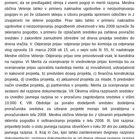
pomeni, da se predlagatelj strinja z vsemi pogoji in merili razpisa. Mestna
občina Velenje lahko v primeru naknadne ugotovitve o neizpolnjevanju
pogojev in po že izdanem sklepu o izboru projekta spremeni odločitev in z
izvajalcem ne sklene pogodbe. Prav tako lahko v primeru naknadne
ugotovitve o neizpolnjevanju pogodbenih obveznosti v letu 2008 razveže že
sklenjeno pogodbo, v primeru že izplačanih sredstev pa zahteva povračilo
sredstev z zakonitimi zamudnimi obrestmi od dneva prejetja sredstev do
dneva vračila. V. Odpiranje prijav: odpiranje prijav bo komisija za odpiranje
vlog opravila 19. marca 2008 ob 15. uri, v sejni sobi št. 55, IV. nadstropje
Mestne občine Velenje. Odpiranju prijav sme prisostvovati vsak, ki kandidira
na razpisu. VI. Merila za ocenjevanje in vrednotenje prijav: komisija bo za
ocenjevanje prijav uporabila naslednja merila: a) inovativnost, ustvarjalnost
in kakovost projekta, b) predviden doseg projekta, c) finančna konstrukcija
projekta, d) izvedba projekta, e) aktualnost projekta za mlade, f) predviden
način izvedbe projekta, g) partnerstva v projektu. Merila za ocenjevanje so
sestavni del razpisne dokumentacije. VII. Okvirna višina razpisanih sredstev:
za izvedbo javnega razpisa so v proračunu zagotovljena sredstva v višini
10.000 €. VIII. Obdobje za porabo dodeljenih sredstev: dodeljena
proračunska sredstva za izbrane projekte morajo biti porabljena v
proračunskem letu 2008. Mestna občina Velenje bo z izbranim prijaviteljem
sklenila pogodbo o sofinanciranju projekta v letu 2008. IX. Izid razpisa:
prijavitelji bodo o izidu javnega razpisa obveščeni v roku 30 dni po zaključku
javnega razpisa. X. Kraj in čas, kjer lahko zainteresirani dvignejo razpisno
dokumentacijo: razpisna dokumentacija je od dneva objave javnega razpisa