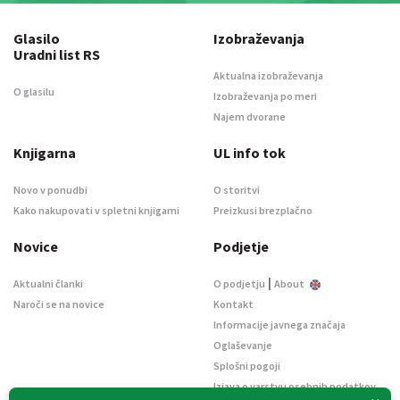
Glasilo
Izobraževanja
Uradni list RS
Aktualna izobraževanja
O glasilu
Izobraževanja po meri
Najem dvorane
Knjigarna
UL info tok
Novo v ponudbi
O storitvi
Kako nakupovati v spletni knjigarni
Preizkusi brezplačno
Novice
Podjetje
|
Aktualni članki
O podjetju
About
Naroči se na novice
Kontakt
Informacije javnega značaja
Oglaševanje
Splošni pogoji
Izjava o varstvu osebnih podatkov