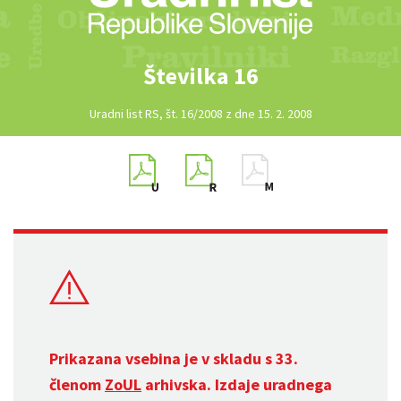
Številka 16
Uradni list RS, št. 16/2008 z dne 15. 2. 2008
Prikazana vsebina je v skladu s 33.
členom
ZoUL
arhivska. Izdaje uradnega