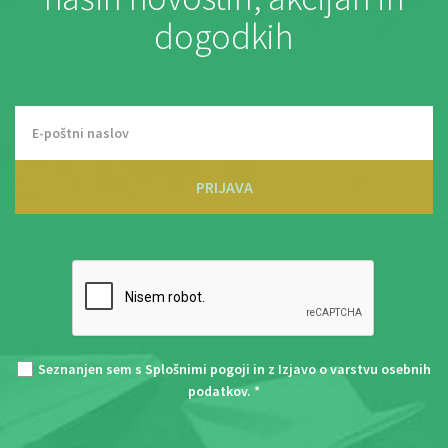
dogodkih
PRIJAVA
Seznanjen sem s
Splošnimi pogoji
in z
Izjavo o varstvu osebnih
podatkov
. *