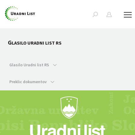
G
LASILO URADNI LIST RS
Glasilo Uradni list RS
Preklic dokumentov