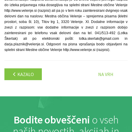
do izteka prijavnega roka dosegljiva na spletni strani Mestne občine Velenje
http://www.velenje.si (razpisi) ali pa jo v tem roku zainteresirani dvignejo vsak
delovni dan na naslovu: Mestna občina Velenje – sprejemna pisarna (kletni
prostori, soba št. 10), Titov trg 1, 3320 Velenje. XI. Dodatne informacije v
zvezi z razpisom: vse dodatne informacije v zvezi z razpisom dobijo
zainteresirani po telefonu vsak delovni dan na tel. 041/513-492 (Lotka
Škerlak) ali po elektronski pošti: lotka.skerlak@gmail.com in
darja.plaznik@velenje.si. Odgovori na pisna vprašanja bodo objavljeni na
spletni strani Mestne občine Velenje http://www.velenje.si (razpisi).
KAZALO
NA VRH
Bodite obveščeni
o vseh
naših novostih, akcijah in