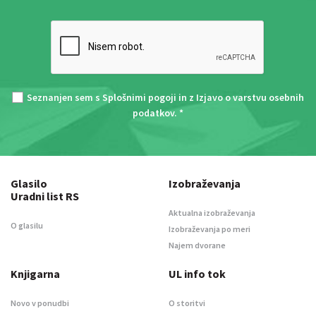
Seznanjen sem s
Splošnimi pogoji
in z
Izjavo o varstvu osebnih
podatkov
. *
Glasilo
Izobraževanja
Uradni list RS
Aktualna izobraževanja
O glasilu
Izobraževanja po meri
Najem dvorane
Knjigarna
UL info tok
Novo v ponudbi
O storitvi