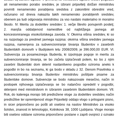
ali nenamensko porabo sredstev, je izbrani prijavitelj dolžan ministrstvu
povrniti nenamensko porabljena sredstva z zakonitimi obrestmi vred,
računano od dneva nakazila takih nenamensko porabljenih sredstev,
obenem pa tudi odgovarja ministrstvu za vso nastalo materialno in moralno
škodo. IV. Merila za dodelitev sredstev: 1. večje število ponujenih postelj;
2. manjša oddaljenost namestitve od najbližjega javnega ali
koncesioniranega visokošolskega zavoda. V. Okvirna višina sredstev, ki so
na razpolago za predmet javnega razpisa: okvirna višina sredstev javnega
razpisa, namenjena za subvencioniranje bivanja študentov v zasebnih
študentskih domovih v študijskem letu 2008/2009, je 396.000,00 EUR. VI.
Subvencija za posameznega študenta, ki izpolnjuje pogoje in merila za
subvencioniranje bivanja, se bo začela izplačevati potem, ko bo z njim
zasebni študentski dom sklenil nastanitveno pogodbo oziroma aneks k
pogodbi in bo na seznamu, ki ga bodo v skladu z 32. členom Pravilnika o
subvencioniranju bivanja študentov ministrstvu pošiljale pisarne za
študentske domove. Subvencije se bodo nakazovale mesečno, način in
postopek njihovega izplačevanja se bo natančno opredelil v pogodbi,
sklenjeni med ministrstvom in izbranim zasebnim študentskim domom. VII.
Rok, do katerega morajo biti predložene vloge za dodelitev sredstev, način
predložitve ter opremljenost vloge Prijavitelji oddajo vlogo s prilogami pisno,
in sicer priporočeno po pošti ali osebno na naslov Ministrstvo za visoko
šolstvo, znanost in tehnologijo, Kotnikova 38, 1000 Ljubljana. Vloge morajo
biti osebno oddane oziroma priporočeno poslane v zaprti ovojnici z oznako