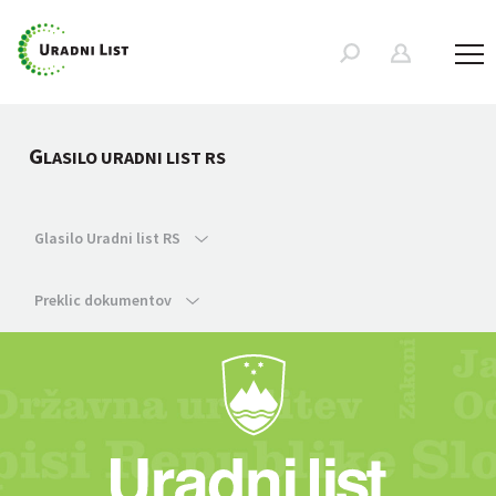
G
LASILO URADNI LIST RS
Glasilo Uradni list RS
Preklic dokumentov