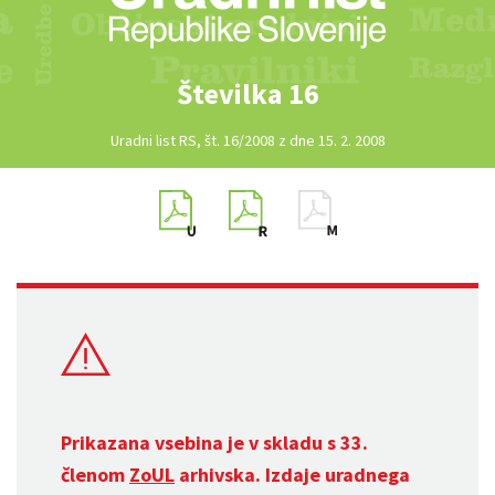
Številka 16
Uradni list RS, št. 16/2008 z dne 15. 2. 2008
Prikazana vsebina je v skladu s 33.
členom
ZoUL
arhivska. Izdaje uradnega