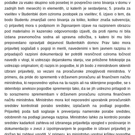
podatke za vsako skupino sob posebej in povprečno ceno bivanja v domu v
zadnjih treh mesecih) in elementih, iz katerih je sestavljena; 5. pravila za
vselitev v študentski dom oziroma postopek za vselitev; 6. izjavo o tem, da
bodo študentu zmanjšali ceno bivanja za toliko, kolikor znaša subvencija;
c) prijavitelj mora s podpisom in žigosanjem izjave na razpisnem obrazcu
pod materialno in kazensko odgovornostjo izjaviti, da proti njemu ni bila
izdana pravnomočna sodna ali upravna odločba, s katero bi mu bilo
prepovedano opravljati dejavnost študentskih domov. Prav tako mora
prijavitelj soglašati s pogoji in merili, navedenimi v tem javnem razpisu in
pripadajoči razpisni dokumentaciji ter potrditi resničnost oziroma točnost
navedb v vlogi, ki ustrezajo dejanskemu stanju, vse priložene fotokopije pa
ustrezajo originalom; d) razpis in pogodbe, ki jih bodo z ministrstvom sklenili
izbrani prijavitelji, so vezani na proračunske zmogljivosti ministrstva. V
primeru, da pride do sprememb v državnem proračunu ali finančnem načrtu
ministrstva, ki neposredno vpliva na ta razpis ali na sklenjene pogodbe, se s
sklenitvijo aneksov pogodbe spremenijo tako, da se jih ustrezno prilagodi in
to sorazmerno spremembam v državnem proračunu oziroma finančnem
načrtu ministrstva. Ministrstvo mora kot neposredni uporabnik proračunskih
sredstev kontrolirati porabo sredstev, izplačanih na podlagi pogodbe.
Prijavitelj poda tudi soglasje k preverjanju namenske porabe sredstev,
odobrenih na podlagi javnega razpisa. Ministrstvo lahko za kontrolo porabe
sredstev kadarkoli zahteva od izbranega prijavitelja vpogled v poslovanje in
dokumentacijo v zvezi z izpolnjevanjem te pogodbe in izbrani prijavitelj je
dolžan tej zahtevi ugoditi. V primeru, ko ministrstvo ugotovi kršitev pogodbe