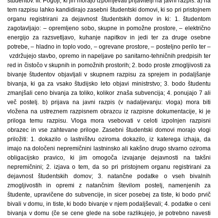
študentov. III. Pogoji, ki jih morajo izpolnjevati prijavitelji na javni razpis: a) na
tem razpisu lahko kandidirajo zasebni študentski domovi, ki so pri pristojnem
organu registrirani za dejavnost študentskih domov in ki: 1. študentom
zagotavljajo: – opremljeno sobo, skupne in pomožne prostore, – električno
energijo za razsvetljavo, kuhanje napitkov in jedi ter za druge osebne
potrebe, – hladno in toplo vodo, – ogrevane prostore, – posteljno perilo ter –
vzdržujejo stavbo, opremo in napeljave po sanitarno-tehničnih predpisih ter
red in čistočo v skupnih in pomožnih prostorih; 2. bodo proste zmogljivosti za
bivanje študentov objavljali v skupnem razpisu za sprejem in podaljšanje
bivanja, ki ga za vsako študijsko leto objavi ministrstvo; 3. bodo študentu
zmanjšali ceno bivanja za toliko, kolikor znaša subvencija; 4. ponujajo 7 ali
več postelj. b) prijava na javni razpis (v nadaljevanju: vloga) mora biti
vložena na ustreznem razpisnem obrazcu iz razpisne dokumentacije, ki je
priloga temu razpisu. Vloga mora vsebovati v celoti izpolnjen razpisni
obrazec in vse zahtevane priloge. Zasebni študentski domovi morajo vlogi
priložiti: 1. dokazilo o lastništvu oziroma dokazilo, iz katerega izhaja, da
imajo na določeni nepremičnini lastninsko ali kakšno drugo stvarno oziroma
obligacijsko pravico, ki jim omogoča izvajanje dejavnosti na takšni
nepremičnini; 2. izjava o tem, da so pri pristojnem organu registrirani za
dejavnost študentskih domov; 3. natančne podatke o vseh bivalnih
zmogljivostih in opremi z natančnim številom postelj, namenjenih za
študente, upravičene do subvencije, in sicer posebej za tiste, ki bodo prvič
bivali v domu, in tiste, ki bodo bivanje v njem podaljševali; 4. podatke o ceni
bivanja v domu (če se cene glede na sobe razlikujejo, je potrebno navesti