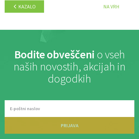
KAZALO
NA VRH
Bodite obveščeni
o vseh
naših novostih, akcijah in
dogodkih
PRIJAVA