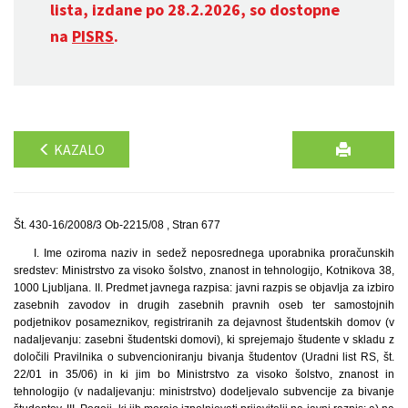
lista, izdane po 28.2.2026, so dostopne
na
PISRS
.
KAZALO
Št. 430-16/2008/3 Ob-2215/08 , Stran 677
I. Ime oziroma naziv in sedež neposrednega uporabnika proračunskih
sredstev: Ministrstvo za visoko šolstvo, znanost in tehnologijo, Kotnikova 38,
1000 Ljubljana. II. Predmet javnega razpisa: javni razpis se objavlja za izbiro
zasebnih zavodov in drugih zasebnih pravnih oseb ter samostojnih
podjetnikov posameznikov, registriranih za dejavnost študentskih domov (v
nadaljevanju: zasebni študentski domovi), ki sprejemajo študente v skladu z
določili Pravilnika o subvencioniranju bivanja študentov (Uradni list RS, št.
22/01 in 35/06) in ki jim bo Ministrstvo za visoko šolstvo, znanost in
tehnologijo (v nadaljevanju: ministrstvo) dodeljevalo subvencije za bivanje