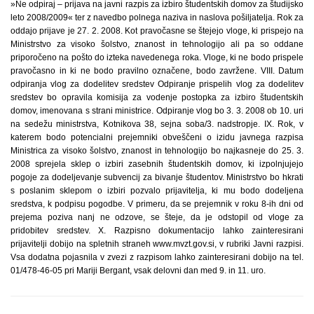
»Ne odpiraj – prijava na javni razpis za izbiro študentskih domov za študijsko
leto 2008/2009« ter z navedbo polnega naziva in naslova pošiljatelja. Rok za
oddajo prijave je 27. 2. 2008. Kot pravočasne se štejejo vloge, ki prispejo na
Ministrstvo za visoko šolstvo, znanost in tehnologijo ali pa so oddane
priporočeno na pošto do izteka navedenega roka. Vloge, ki ne bodo prispele
pravočasno in ki ne bodo pravilno označene, bodo zavržene. VIII. Datum
odpiranja vlog za dodelitev sredstev Odpiranje prispelih vlog za dodelitev
sredstev bo opravila komisija za vodenje postopka za izbiro študentskih
domov, imenovana s strani ministrice. Odpiranje vlog bo 3. 3. 2008 ob 10. uri
na sedežu ministrstva, Kotnikova 38, sejna soba/3. nadstropje. IX. Rok, v
katerem bodo potencialni prejemniki obveščeni o izidu javnega razpisa
Ministrica za visoko šolstvo, znanost in tehnologijo bo najkasneje do 25. 3.
2008 sprejela sklep o izbiri zasebnih študentskih domov, ki izpolnjujejo
pogoje za dodeljevanje subvencij za bivanje študentov. Ministrstvo bo hkrati
s poslanim sklepom o izbiri pozvalo prijavitelja, ki mu bodo dodeljena
sredstva, k podpisu pogodbe. V primeru, da se prejemnik v roku 8-ih dni od
prejema poziva nanj ne odzove, se šteje, da je odstopil od vloge za
pridobitev sredstev. X. Razpisno dokumentacijo lahko zainteresirani
prijavitelji dobijo na spletnih straneh www.mvzt.gov.si, v rubriki Javni razpisi.
Vsa dodatna pojasnila v zvezi z razpisom lahko zainteresirani dobijo na tel.
01/478-46-05 pri Mariji Bergant, vsak delovni dan med 9. in 11. uro.