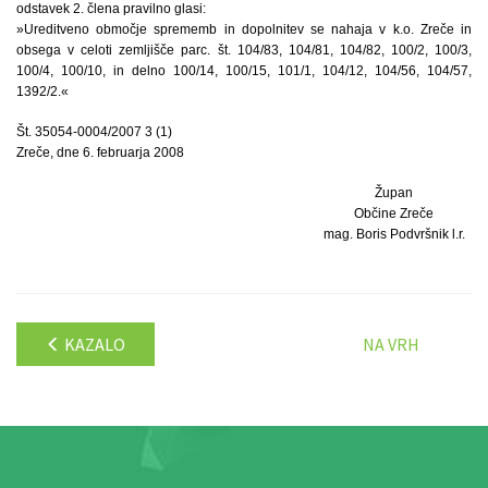
odstavek 2. člena pravilno glasi:
»Ureditveno območje sprememb in dopolnitev se nahaja v k.o. Zreče in
obsega v celoti zemljišče parc. št. 104/83, 104/81, 104/82, 100/2, 100/3,
100/4, 100/10, in delno 100/14, 100/15, 101/1, 104/12, 104/56, 104/57,
1392/2.«
Št. 35054-0004/2007 3 (1)
Zreče, dne 6. februarja 2008
Župan
Občine Zreče
mag. Boris Podvršnik l.r.
KAZALO
NA VRH