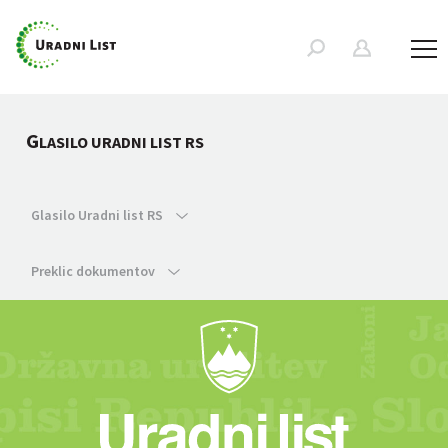
G
LASILO URADNI LIST RS
Glasilo Uradni list RS
Preklic dokumentov