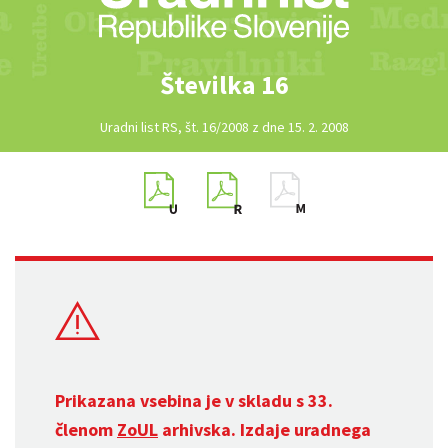
Številka 16
Uradni list RS, št. 16/2008 z dne 15. 2. 2008
Prikazana vsebina je v skladu s 33.
členom
ZoUL
arhivska. Izdaje uradnega