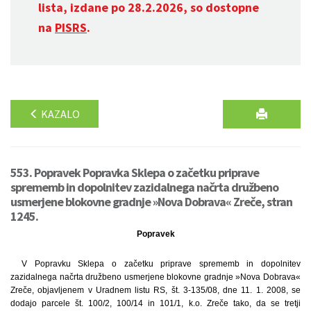
lista, izdane po 28.2.2026, so dostopne
na
PISRS
.
KAZALO
553. Popravek Popravka Sklepa o začetku priprave
sprememb in dopolnitev zazidalnega načrta družbeno
usmerjene blokovne gradnje »Nova Dobrava« Zreče, stran
1245.
Popravek
V Popravku Sklepa o začetku priprave sprememb in dopolnitev
zazidalnega načrta družbeno usmerjene blokovne gradnje »Nova Dobrava«
Zreče, objavljenem v Uradnem listu RS, št. 3-135/08, dne 11. 1. 2008, se
dodajo parcele št. 100/2, 100/14 in 101/1, k.o. Zreče tako, da se tretji