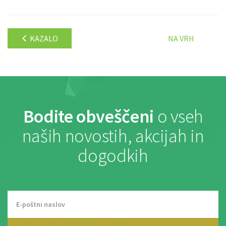
KAZALO
NA VRH
Bodite obveščeni
o vseh
naših novostih, akcijah in
dogodkih