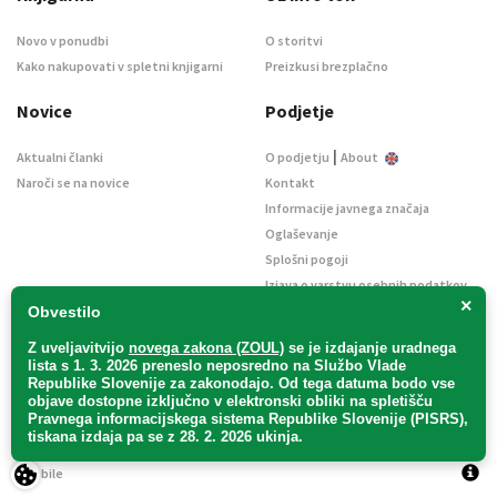
Novo v ponudbi
O storitvi
Kako nakupovati v spletni knjigarni
Preizkusi brezplačno
Novice
Podjetje
|
Aktualni članki
O podjetju
About
Naroči se na novice
Kontakt
Informacije javnega značaja
Oglaševanje
Splošni pogoji
Izjava o varstvu osebnih podatkov
×
E-dražbe
Obvestilo
Z uveljavitvijo
novega zakona (ZOUL)
se je
izdajanje uradnega
lista s 1. 3. 2026 preneslo
neposredno
na Službo Vlade
Republike Slovenije za zakonodajo
. Od tega datuma bodo vse
objave dostopne izključno v elektronski obliki na spletišču
Pravnega informacijskega sistema Republike Slovenije (PISRS),
Uradni list d. o. o. – v likvidaciji / Vse pravice pridržane.
tiskana izdaja pa se z 28. 2. 2026 ukinja.
Pravna obvestila
/
Piškotki
/ Avtorji:
TriTim spletna agencija
v sodelovanju z
2Mobile