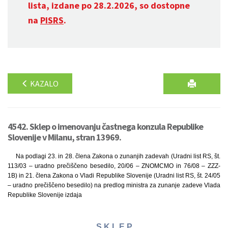
lista, izdane po 28.2.2026, so dostopne
na
PISRS
.
KAZALO
4542. Sklep o imenovanju častnega konzula Republike
Slovenije v Milanu, stran 13969.
Na podlagi 23. in 28. člena Zakona o zunanjih zadevah (Uradni list RS, št.
113/03 – uradno prečiščeno besedilo, 20/06 – ZNOMCMO in 76/08 – ZZZ-
1B) in 21. člena Zakona o Vladi Republike Slovenije (Uradni list RS, št. 24/05
– uradno prečiščeno besedilo) na predlog ministra za zunanje zadeve Vlada
Republike Slovenije izdaja
S K L E P