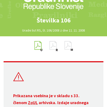
Številka 106
Uradni list RS, št. 106/2008 z dne 11. 11. 2008
Prikazana vsebina je v skladu s 33.
členom
ZoUL
arhivska. Izdaje uradnega