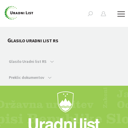
G
LASILO URADNI LIST RS
Glasilo Uradni list RS
Preklic dokumentov