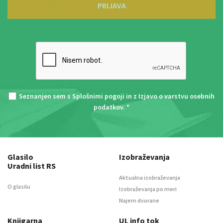
PRIJAVA
Seznanjen sem s
Splošnimi pogoji
in z
Izjavo o varstvu osebnih
podatkov
. *
Glasilo
Izobraževanja
Uradni list RS
Aktualna izobraževanja
O glasilu
Izobraževanja po meri
Najem dvorane
Knjigarna
UL info tok