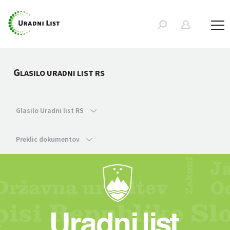
G
LASILO URADNI LIST RS
Glasilo Uradni list RS
Preklic dokumentov