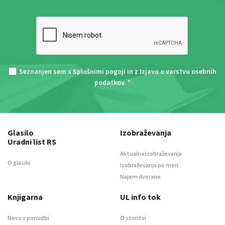
Seznanjen sem s
Splošnimi pogoji
in z
Izjavo o varstvu osebnih
podatkov
. *
Glasilo
Izobraževanja
Uradni list RS
Aktualna izobraževanja
O glasilu
Izobraževanja po meri
Najem dvorane
Knjigarna
UL info tok
Novo v ponudbi
O storitvi