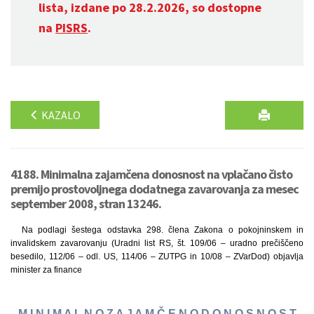
lista, izdane po 28.2.2026, so dostopne
na
PISRS
.
KAZALO
4188. Minimalna zajamčena donosnost na vplačano čisto
premijo prostovoljnega dodatnega zavarovanja za mesec
september 2008, stran 13246.
Na podlagi šestega odstavka 298. člena Zakona o pokojninskem in
invalidskem zavarovanju (Uradni list RS, št. 109/06 – uradno prečiščeno
besedilo, 112/06 – odl. US, 114/06 – ZUTPG in 10/08 – ZVarDod) objavlja
minister za finance
M I N I M A L N O Z A J A M Č E N O D O N O S N O S T