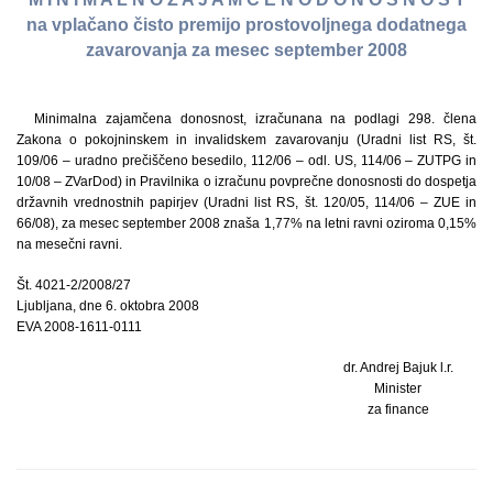
na vplačano čisto premijo prostovoljnega dodatnega
zavarovanja za mesec september 2008
Minimalna zajamčena donosnost, izračunana na podlagi 298. člena
Zakona o pokojninskem in invalidskem zavarovanju (Uradni list RS, št.
109/06 – uradno prečiščeno besedilo, 112/06 – odl. US, 114/06 – ZUTPG in
10/08 – ZVarDod) in Pravilnika o izračunu povprečne donosnosti do dospetja
državnih vrednostnih papirjev (Uradni list RS, št. 120/05, 114/06 – ZUE in
66/08), za mesec september 2008 znaša 1,77% na letni ravni oziroma 0,15%
na mesečni ravni.
Št. 4021-2/2008/27
Ljubljana, dne 6. oktobra 2008
EVA 2008-1611-0111
dr. Andrej Bajuk l.r.
Minister
za finance