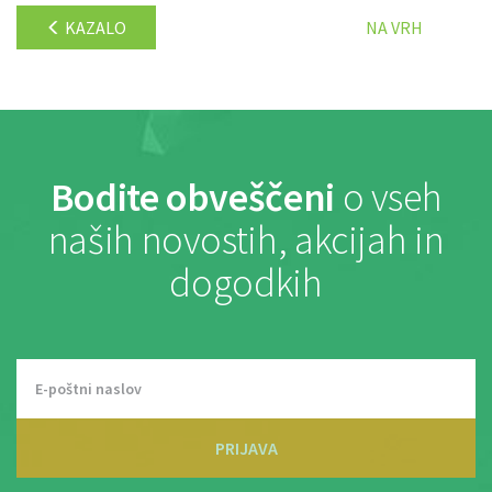
KAZALO
NA VRH
Bodite obveščeni
o vseh
naših novostih, akcijah in
dogodkih
PRIJAVA