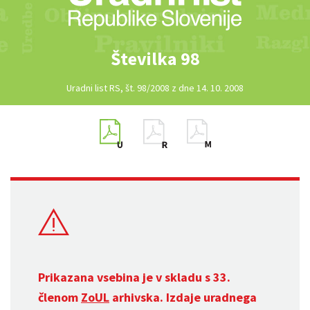
Številka 98
Uradni list RS, št. 98/2008 z dne 14. 10. 2008
Prikazana vsebina je v skladu s 33.
členom
ZoUL
arhivska. Izdaje uradnega