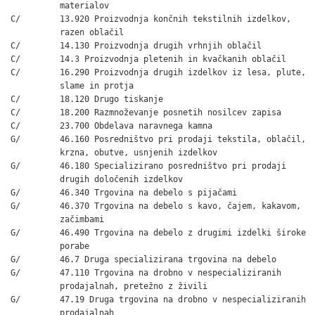
          materialov

C/        13.920 Proizvodnja končnih tekstilnih izdelkov,

          razen oblačil

C/        14.130 Proizvodnja drugih vrhnjih oblačil

C/        14.3 Proizvodnja pletenih in kvačkanih oblačil

C/        16.290 Proizvodnja drugih izdelkov iz lesa, plute,

          slame in protja

C/        18.120 Drugo tiskanje

C/        18.200 Razmnoževanje posnetih nosilcev zapisa

C/        23.700 Obdelava naravnega kamna

G/        46.160 Posredništvo pri prodaji tekstila, oblačil,

          krzna, obutve, usnjenih izdelkov

G/        46.180 Specializirano posredništvo pri prodaji

          drugih določenih izdelkov

G/        46.340 Trgovina na debelo s pijačami

G/        46.370 Trgovina na debelo s kavo, čajem, kakavom,

          začimbami

G/        46.490 Trgovina na debelo z drugimi izdelki široke

          porabe

G/        46.7 Druga specializirana trgovina na debelo

G/        47.110 Trgovina na drobno v nespecializiranih

          prodajalnah, pretežno z živili

G/        47.19 Druga trgovina na drobno v nespecializiranih

          prodajalnah
