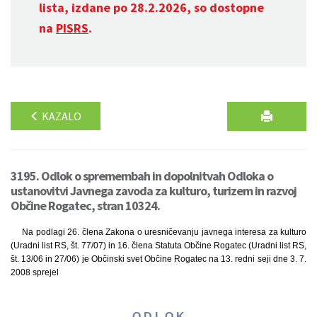
lista, izdane po 28.2.2026, so dostopne
na
PISRS
.
KAZALO
3195. Odlok o spremembah in dopolnitvah Odloka o
ustanovitvi Javnega zavoda za kulturo, turizem in razvoj
Občine Rogatec, stran 10324.
Na podlagi 26. člena Zakona o uresničevanju javnega interesa za kulturo
(Uradni list RS, št. 77/07) in 16. člena Statuta Občine Rogatec (Uradni list RS,
št. 13/06 in 27/06) je Občinski svet Občine Rogatec na 13. redni seji dne 3. 7.
2008 sprejel
O D L O K