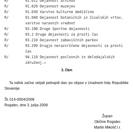
R/        91.012 Dejavnost arhivov

R/        91.020 Dejavnost muzejev

R/        91.030 Varstvo kulturne dediščine

R/        91.040 Dejavnost botaničnih in živalskih vrtov,

          varstvo naravnih vrednot

R/        93.190 Druge športne dejavnosti

R/        93.2 Druge dejavnosti za prosti čas

R/        93.210 Dejavnost zabaviščnih parkov

R/        93.299 Drugje nerazvrščene dejavnosti za prosti

          čas

R/        94.110 Dejavnost poslovnih in delodajalskih

          združenj.«
3. člen
Ta odlok začne veljati petnajsti dan po objavi v Uradnem listu Republike
Slovenije.
Št. 014-0004/2008
Rogatec, dne 3. julija 2008
Župan
Občine Rogatec
Martin Mikolič l.r.