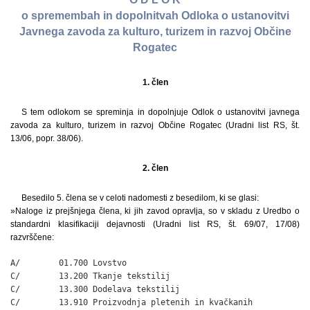
o spremembah in dopolnitvah Odloka o ustanovitvi
Javnega zavoda za kulturo, turizem in razvoj Občine
Rogatec
1. člen
S tem odlokom se spreminja in dopolnjuje Odlok o ustanovitvi javnega
zavoda za kulturo, turizem in razvoj Občine Rogatec (Uradni list RS, št.
13/06, popr. 38/06).
2. člen
Besedilo 5. člena se v celoti nadomesti z besedilom, ki se glasi:
»Naloge iz prejšnjega člena, ki jih zavod opravlja, so v skladu z Uredbo o
standardni klasifikaciji dejavnosti (Uradni list RS, št. 69/07, 17/08)
razvrščene:
A/        01.700 Lovstvo

C/        13.200 Tkanje tekstilij

C/        13.300 Dodelava tekstilij

C/        13.910 Proizvodnja pletenih in kvačkanih
