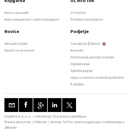
Knjigarna
UL info tok
Novo v ponudbi
O storitvi
Kako nakupovati v spletni knjigarni
Preizkusi brezplačno
Novice
Podjetje
|
Aktualni članki
O podjetju
About
Naroči se na novice
Kontakt
Informacije javnega značaja
Oglaševanje
Splošni pogoji
Izjava o varstvu osebnih podatkov
E-dražbe
Uradni list d. o. o. – v likvidaciji / Vse pravice pridržane.
Pravna obvestila
/
Piškotki
/ Avtorji:
TriTim spletna agencija
v sodelovanju z
2Mobile