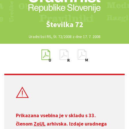
Številka 72
Uradni list RS, št. 72/2008 z dne 17. 7. 2008
Prikazana vsebina je v skladu s 33.
členom
ZoUL
arhivska. Izdaje uradnega