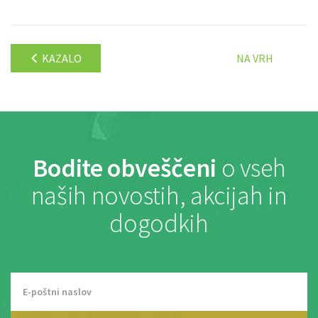
KAZALO
NA VRH
Bodite obveščeni
o vseh
naših novostih, akcijah in
dogodkih