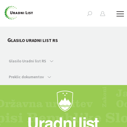
G
LASILO URADNI LIST RS
Glasilo Uradni list RS
Preklic dokumentov