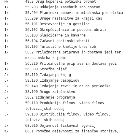
H/        49.3 Drug kopenski potniški promet

I/        55.203 Oddajanje zasebnih sob gostom

I/        55.204 Planinski domovi in mladinska prenočišča

I/        55.209 Druge nastanitve za krajši čas

I/        56.101 Restavracije in gostilne

I/        56.102 Okrepčevalnice in podobni obrati

I/        56.103 Slaščičarne in kavarne

I/        56.104 Začasni gostinski obrati

I/        56.105 Turistične kmetije brez sob

I/        56.2 Priložnostna priprava in dostava jedi ter

          druga oskrba z jedmi

I/        56.210 Priložnostna priprava in dostava jedi

I/        56.300 Strežba pijač

J/        58.110 Izdajanje knjig

J/        58.130 Izdajanje časopisov

J/        58.140 Izdajanje revij in druge periodike

J/        58.190 Drugo založništvo

J/        58.2 Izdajanje programja

J/        59.110 Produkcija filmov, video filmov,

          televizijskih oddaj

J/        59.130 Distribucija filmov, video filmov,

          televizijskih oddaj

J/        63.910 Dejavnost tiskovnih agencij

K/        66.1 Pomožne dejavnosti za finančne storitve,
