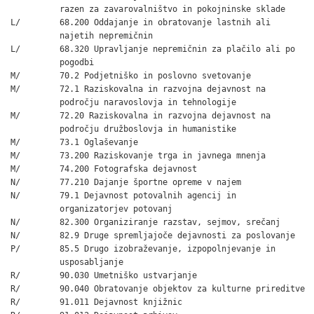
          razen za zavarovalništvo in pokojninske sklade

L/        68.200 Oddajanje in obratovanje lastnih ali

          najetih nepremičnin

L/        68.320 Upravljanje nepremičnin za plačilo ali po

          pogodbi

M/        70.2 Podjetniško in poslovno svetovanje

M/        72.1 Raziskovalna in razvojna dejavnost na

          področju naravoslovja in tehnologije

M/        72.20 Raziskovalna in razvojna dejavnost na

          področju družboslovja in humanistike

M/        73.1 Oglaševanje

M/        73.200 Raziskovanje trga in javnega mnenja

M/        74.200 Fotografska dejavnost

N/        77.210 Dajanje športne opreme v najem

N/        79.1 Dejavnost potovalnih agencij in

          organizatorjev potovanj

N/        82.300 Organiziranje razstav, sejmov, srečanj

N/        82.9 Druge spremljajoče dejavnosti za poslovanje

P/        85.5 Drugo izobraževanje, izpopolnjevanje in

          usposabljanje

R/        90.030 Umetniško ustvarjanje

R/        90.040 Obratovanje objektov za kulturne prireditve

R/        91.011 Dejavnost knjižnic
