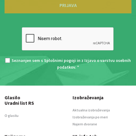
PRIJAVA
Seznanjen sem s
Splošnimi pogoji
in z
Izjavo o varstvu osebnih
podatkov
. *
Glasilo
Izobraževanja
Uradni list RS
Aktualna izobraževanja
O glasilu
Izobraževanja po meri
Najem dvorane