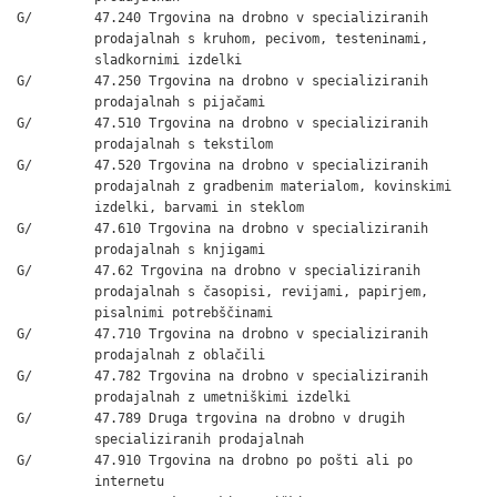
G/        47.240 Trgovina na drobno v specializiranih

          prodajalnah s kruhom, pecivom, testeninami,

          sladkornimi izdelki

G/        47.250 Trgovina na drobno v specializiranih

          prodajalnah s pijačami

G/        47.510 Trgovina na drobno v specializiranih

          prodajalnah s tekstilom

G/        47.520 Trgovina na drobno v specializiranih

          prodajalnah z gradbenim materialom, kovinskimi

          izdelki, barvami in steklom

G/        47.610 Trgovina na drobno v specializiranih

          prodajalnah s knjigami

G/        47.62 Trgovina na drobno v specializiranih

          prodajalnah s časopisi, revijami, papirjem,

          pisalnimi potrebščinami

G/        47.710 Trgovina na drobno v specializiranih

          prodajalnah z oblačili

G/        47.782 Trgovina na drobno v specializiranih

          prodajalnah z umetniškimi izdelki

G/        47.789 Druga trgovina na drobno v drugih

          specializiranih prodajalnah

G/        47.910 Trgovina na drobno po pošti ali po

          internetu
