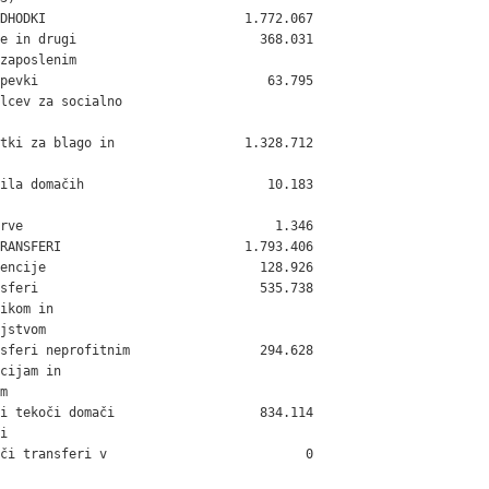
DHODKI                          1.772.067

e in drugi                        368.031

zaposlenim

pevki                              63.795

lcev za socialno

tki za blago in                 1.328.712

ila domačih                        10.183

rve                                 1.346

RANSFERI                        1.793.406

encije                            128.926

sferi                             535.738

ikom in

jstvom

sferi neprofitnim                 294.628

cijam in



i tekoči domači                   834.114



či transferi v                          0
