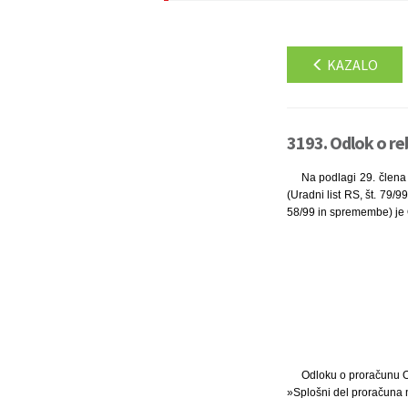
KAZALO
3193. Odlok o re
Na podlagi 29. člena 
(Uradni list RS, št. 79/9
58/99 in spremembe) je O
Odloku o proračunu Ob
»Splošni del proračuna 