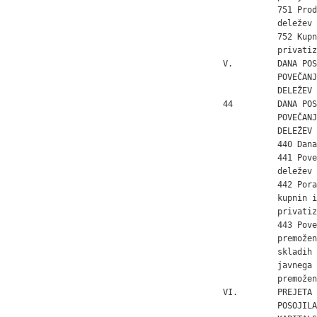
           751 Prod
           deležev

           752 Kupn
           privatiz
V.         DANA POS
           POVEČANJ
           DELEŽEV 
44         DANA POS
           POVEČANJ
           DELEŽEV

           440 Dana
           441 Pove
           deležev 
           442 Pora
           kupnin i
           privatiz
           443 Pove
           premožen
           skladih 
           javnega 
           premožen
VI.        PREJETA 
           POSOJILA