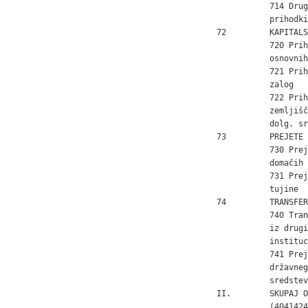
           714 Drug
           prihodki

72         KAPITALS
           720 Prih
           osnovnih
           721 Prih
           zalog

           722 Prih
           zemljišč
           dolg. sr
73         PREJETE 
           730 Prej
           domačih 
           731 Prej
           tujine

74         TRANSFER
           740 Tran
           iz drugi
           instituc
           741 Prej
           državneg
           sredstev
II.        SKUPAJ O
           (4041424