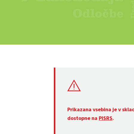
Prikazana vsebina je v skla
dostopne na
PISRS
.