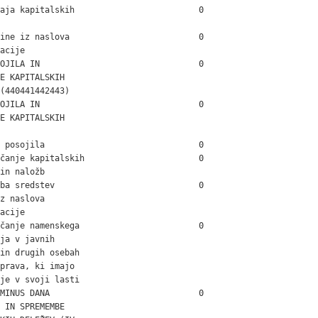
aja kapitalskih                         0

ine iz naslova                          0

acije

OJILA IN                                0

E KAPITALSKIH

(440441442443)

OJILA IN                                0

E KAPITALSKIH

 posojila                               0

čanje kapitalskih                       0

in naložb

ba sredstev                             0

z naslova

acije

čanje namenskega                        0

ja v javnih

in drugih osebah

prava, ki imajo

je v svoji lasti

MINUS DANA                              0

 IN SPREMEMBE
