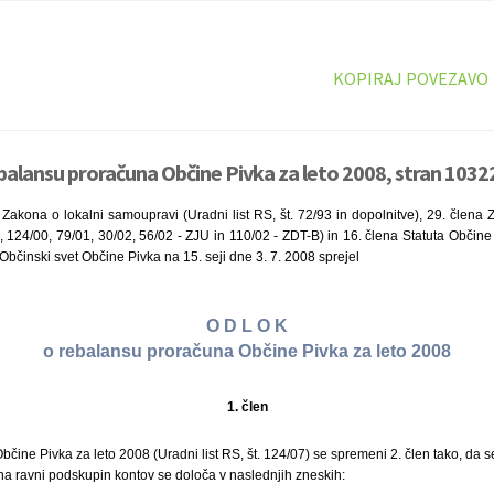
KOPIRAJ POVEZAVO
balansu proračuna Občine Pivka za leto 2008, stran 1032
Zakona o lokalni samoupravi (Uradni list RS, št. 72/93 in dopolnitve), 29. člena
9, 124/00, 79/01, 30/02, 56/02 - ZJU in 110/02 - ZDT-B) in 16. člena Statuta Občine 
bčinski svet Občine Pivka na 15. seji dne 3. 7. 2008 sprejel
O D L O K
o rebalansu proračuna Občine Pivka za leto 2008
1. člen
čine Pivka za leto 2008 (Uradni list RS, št. 124/07) se spremeni 2. člen tako, da se
na ravni podskupin kontov se določa v naslednjih zneskih: