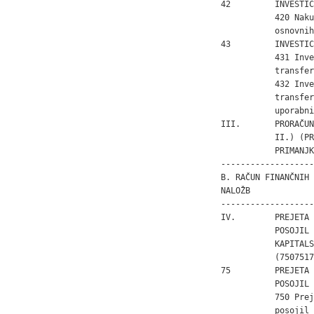
42         INVESTIC
           420 Naku
           osnovnih
43         INVESTIC
           431 Inve
           transferi
           432 Inve
           transfer
           uporabni
III.       PRORAČUN
           II.) (PR
           PRIMANJK
-------------------
B. RAČUN FINANČNIH 
NALOŽB

-------------------
IV.        PREJETA 
           POSOJIL 
           KAPITALS
           (7507517
75         PREJETA 
           POSOJIL

           750 Prej
           posojil
