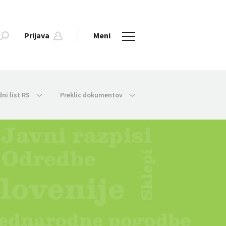
Prijava
Meni
dni list RS
Preklic dokumentov