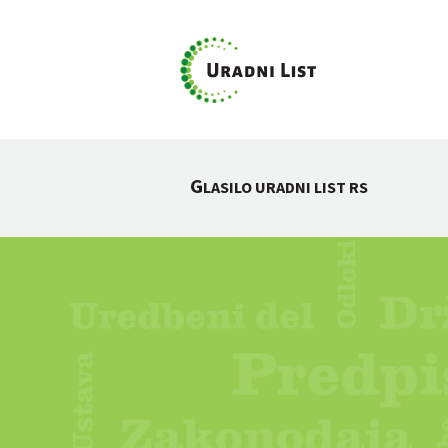
G
LASILO URADNI LIST RS