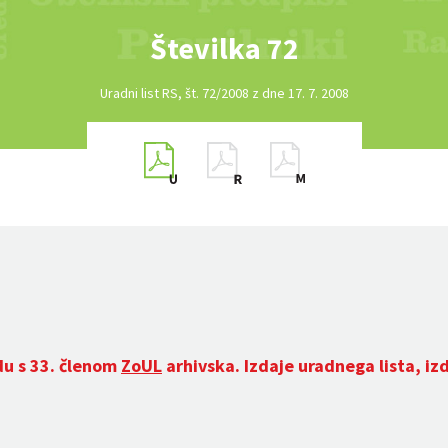
Številka 72
Uradni list RS, št. 72/2008 z dne 17. 7. 2008
du s 33. členom
ZoUL
arhivska. Izdaje uradnega lista, iz