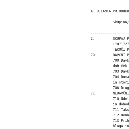
-------------------
A. BILANCA PRIHODKO
-------------------
           Skupina/
                   
-------------------
I.         SKUPAJ P
           (7071727
           TEKOČI P
70         DAVČNI P
           700 Davk
           dobiček

           703 Davk
           704 Doma
           in stori
           706 Drug
71         NEDAVČNI
           710 Udel
           in dohod
           711 Taks
           712 Dena
           713 Prih
           blaga in