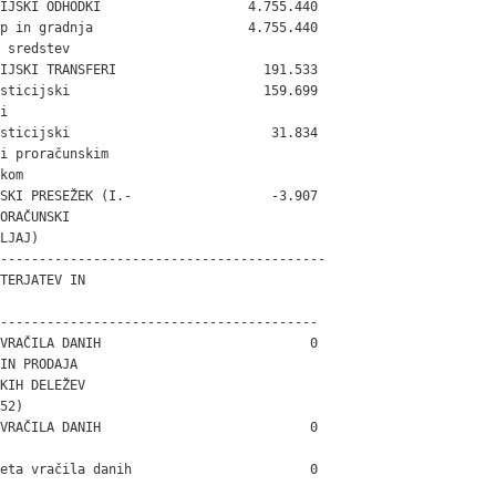
IJSKI ODHODKI                   4.755.440

p in gradnja                    4.755.440

 sredstev

IJSKI TRANSFERI                   191.533

sticijski                         159.699



sticijski                          31.834

i proračunskim

kom

SKI PRESEŽEK (I.-                  -3.907

ORAČUNSKI

LJAJ)

------------------------------------------

TERJATEV IN

-----------------------------------------

VRAČILA DANIH                           0

IN PRODAJA

KIH DELEŽEV

52)

VRAČILA DANIH                           0

eta vračila danih                       0
