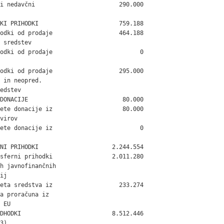
i nedavčni                        290.000

KI PRIHODKI                       759.188

odki od prodaje                   464.188

 sredstev

odki od prodaje                         0

odki od prodaje                   295.000

 in neopred.

edstev

DONACIJE                           80.000

ete donacije iz                    80.000

virov

ete donacije iz                         0

NI PRIHODKI                     2.244.554

sferni prihodki                 2.011.280

h javnofinančnih

ij

eta sredstva iz                   233.274

a proračuna iz

 EU

DHODKI                          8.512.446

3)
