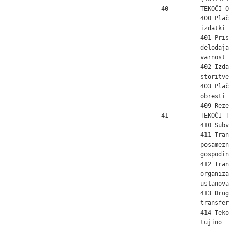
40         TEKOČI O
           400 Plač
           izdatki 
           401 Pris
           delodaja
           varnost

           402 Izda
           storitve

           403 Plač
           obresti

           409 Reze
41         TEKOČI T
           410 Subv
           411 Tran
           posamezn
           gospodin
           412 Tran
           organiza
           ustanovam
           413 Drug
           transferi
           414 Teko
           tujino
