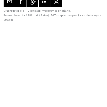
Uradni list d. o. o. – v likvidaciji / Vse pravice pridržane.
Pravna obvestila
/
Piškotki
/ Avtorji:
TriTim spletna agencija
v sodelovanju z
2Mobile