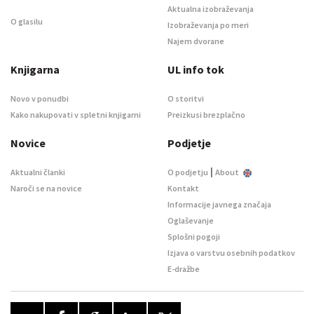
Aktualna izobraževanja
O glasilu
Izobraževanja po meri
Najem dvorane
Knjigarna
UL info tok
Novo v ponudbi
O storitvi
Kako nakupovati v spletni knjigarni
Preizkusi brezplačno
Novice
Podjetje
|
Aktualni članki
O podjetju
About
Naroči se na novice
Kontakt
Informacije javnega značaja
Oglaševanje
Splošni pogoji
Izjava o varstvu osebnih podatkov
E-dražbe