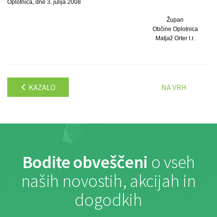
Oplotnica, dne 3. julija 2008
Župan
Občine Oplotnica
Matjaž Orter l.r.
KAZALO
NA VRH
Bodite obveščeni
o vseh
naših novostih, akcijah in
dogodkih