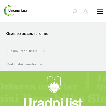
G
LASILO URADNI LIST RS
Glasilo Uradni list RS
Preklic dokumentov