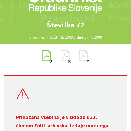
Številka 72
Uradni list RS, št. 72/2008 z dne 17. 7. 2008
Prikazana vsebina je v skladu s 33.
členom
ZoUL
arhivska. Izdaje uradnega