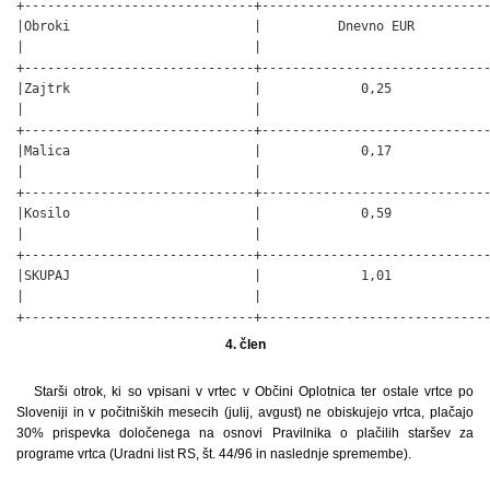
+------------------------------+------------------------------
|Obroki                        |          Dnevno EUR          
|                              |                              
+------------------------------+------------------------------
|Zajtrk                        |             0,25             
|                              |                              
+------------------------------+------------------------------
|Malica                        |             0,17             
|                              |                              
+------------------------------+------------------------------
|Kosilo                        |             0,59             
|                              |                              
+------------------------------+------------------------------
|SKUPAJ                        |             1,01             
|                              |                              
+------------------------------+-----------------------------
4. člen
Starši otrok, ki so vpisani v vrtec v Občini Oplotnica ter ostale vrtce po
Sloveniji in v počitniških mesecih (julij, avgust) ne obiskujejo vrtca, plačajo
30% prispevka določenega na osnovi Pravilnika o plačilih staršev za
programe vrtca (Uradni list RS, št. 44/96 in naslednje spremembe).