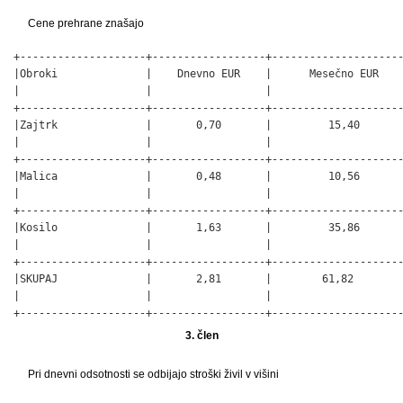
Cene prehrane znašajo
+--------------------+------------------+---------------------
|Obroki              |    Dnevno EUR    |      Mesečno EUR    
|                    |                  |                     
+--------------------+------------------+---------------------
|Zajtrk              |       0,70       |         15,40       
|                    |                  |                     
+--------------------+------------------+---------------------
|Malica              |       0,48       |         10,56       
|                    |                  |                     
+--------------------+------------------+---------------------
|Kosilo              |       1,63       |         35,86       
|                    |                  |                     
+--------------------+------------------+---------------------
|SKUPAJ              |       2,81       |        61,82        
|                    |                  |                     
+--------------------+------------------+--------------------
3. člen
Pri dnevni odsotnosti se odbijajo stroški živil v višini