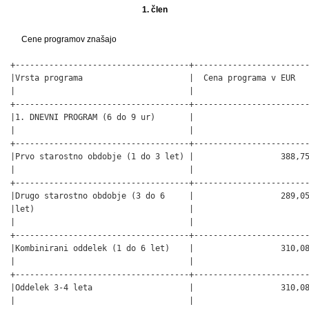
1. člen
Cene programov znašajo
+------------------------------------+------------------------
|Vrsta programa                      |  Cena programa v EUR   
|                                    |                        
+------------------------------------+------------------------
|1. DNEVNI PROGRAM (6 do 9 ur)       |                        
|                                    |                        
+------------------------------------+------------------------
|Prvo starostno obdobje (1 do 3 let) |                  388,75
|                                    |                        
+------------------------------------+------------------------
|Drugo starostno obdobje (3 do 6     |                  289,05
|let)                                |                        
|                                    |                        
+------------------------------------+------------------------
|Kombinirani oddelek (1 do 6 let)    |                  310,08
|                                    |                        
+------------------------------------+------------------------
|Oddelek 3-4 leta                    |                  310,08
|                                    |                        