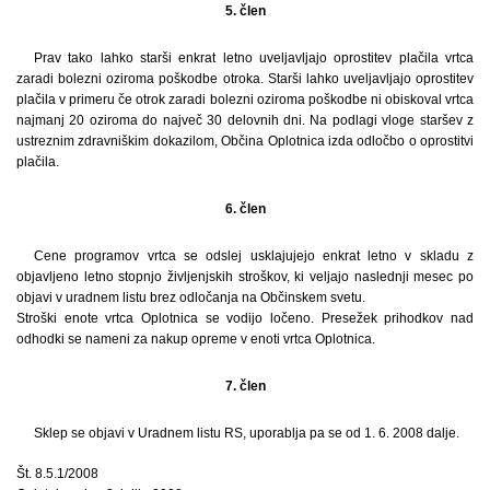
5. člen
Prav tako lahko starši enkrat letno uveljavljajo oprostitev plačila vrtca
zaradi bolezni oziroma poškodbe otroka. Starši lahko uveljavljajo oprostitev
plačila v primeru če otrok zaradi bolezni oziroma poškodbe ni obiskoval vrtca
najmanj 20 oziroma do največ 30 delovnih dni. Na podlagi vloge staršev z
ustreznim zdravniškim dokazilom, Občina Oplotnica izda odločbo o oprostitvi
plačila.
6. člen
Cene programov vrtca se odslej usklajujejo enkrat letno v skladu z
objavljeno letno stopnjo življenjskih stroškov, ki veljajo naslednji mesec po
objavi v uradnem listu brez odločanja na Občinskem svetu.
Stroški enote vrtca Oplotnica se vodijo ločeno. Presežek prihodkov nad
odhodki se nameni za nakup opreme v enoti vrtca Oplotnica.
7. člen
Sklep se objavi v Uradnem listu RS, uporablja pa se od 1. 6. 2008 dalje.
Št. 8.5.1/2008