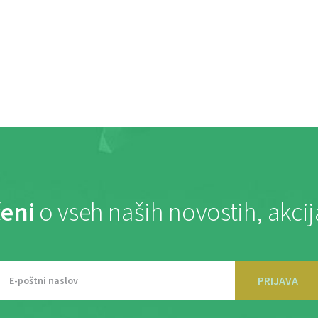
eni
o vseh naših novostih, akci
PRIJAVA