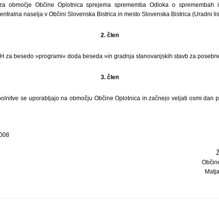
za območje Občine Oplotnica sprejema sprememba Odloka o spremembah in
ntralna naselja v Občini Slovenska Bistrica in mesto Slovenska Bistrica (Uradni list
2. člen
ki H za besedo »programi« doda beseda »in gradnja stanovanjskih stavb za poseb
3. člen
lnitve se uporabljajo na območju Občine Oplotnica in začnejo veljati osmi dan p
2008
Občin
Matja