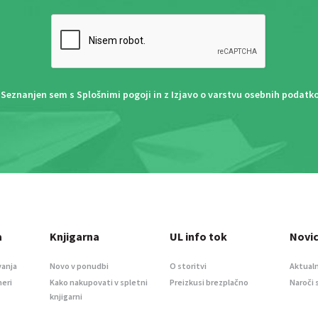
Seznanjen sem s
Splošnimi pogoji
in z
Izjavo o varstvu osebnih podatk
a
Knjigarna
UL info tok
Novi
vanja
Novo v ponudbi
O storitvi
Aktualn
meri
Kako nakupovati v spletni
Preizkusi brezplačno
Naroči 
knjigarni