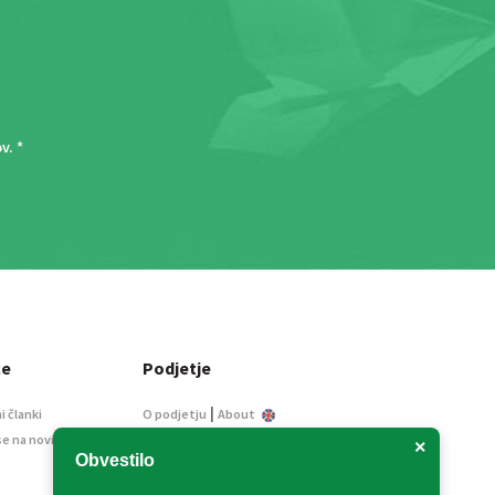
ov
. *
ce
Podjetje
|
i članki
O podjetju
About
se na novice
Kontakt
×
Obvestilo
Informacije javnega
značaja