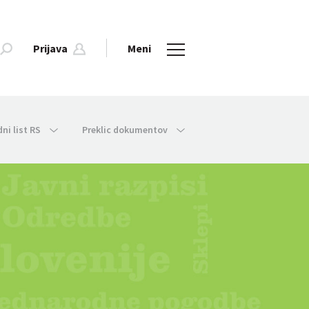
Prijava
Meni
dni list RS
Preklic dokumentov