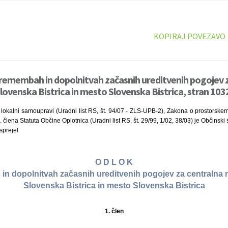
KOPIRAJ POVEZAVO
remembah in dopolnitvah začasnih ureditvenih pogojev 
Slovenska Bistrica in mesto Slovenska Bistrica, stran 103
okalni samoupravi (Uradni list RS, št. 94/07 - ZLS-UPB-2), Zakona o prostorskem 
5. člena Statuta Občine Oplotnica (Uradni list RS, št. 29/99, 1/02, 38/03) je Občinsk
 sprejel
O D L O K
n dopolnitvah začasnih ureditvenih pogojev za centralna n
Slovenska Bistrica in mesto Slovenska Bistrica
1. člen