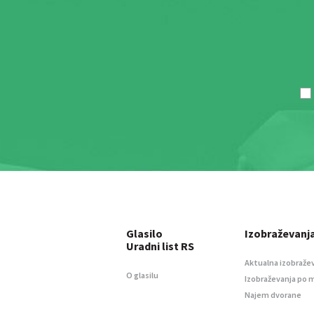
Glasilo
Izobraževanj
Uradni list RS
Aktualna izobraže
O glasilu
Izobraževanja po 
Najem dvorane