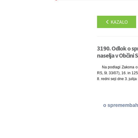
KAZALO
3190. Odlok o sp
naselja v Občini 
Na podlagi Zakona o l
RS, št. 33/07), 16. in 12
8. redni seji dne 3. julija
o spremembah i