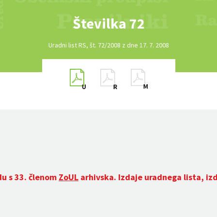
Številka 72
Uradni list RS, št. 72/2008 z dne 17. 7. 2008
du s 33. členom
ZoUL
arhivska. Izdaje uradnega lista, iz