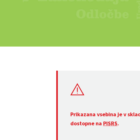
Prikazana vsebina je v skla
dostopne na
PISRS
.