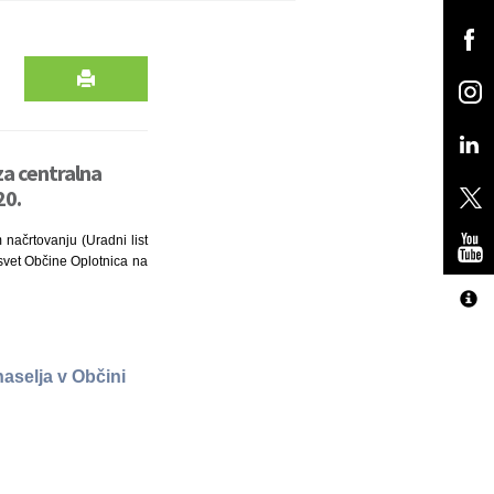
za centralna
20.
načrtovanju (Uradni list
i svet Občine Oplotnica na
aselja v Občini