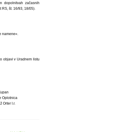
 dopolnitvah začasnih
 RS, št. 16/93, 18/05).
ne namene«.
o objavi v Uradnem listu
Župan
e Oplotnica
ž Orter l.r.