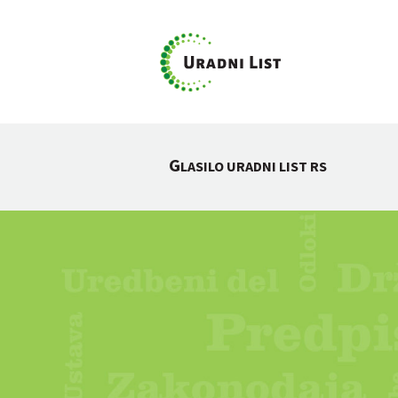
G
LASILO URADNI LIST RS