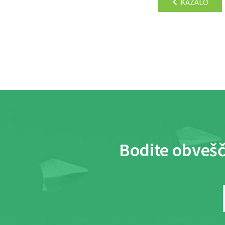
KAZALO
Bodite obvešč