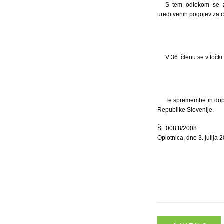
S tem odlokom se 
ureditvenih pogojev za ce
V 36. členu se v toč
Te spremembe in dopo
Republike Slovenije.
Št. 008.8/2008
Oplotnica, dne 3. julija 