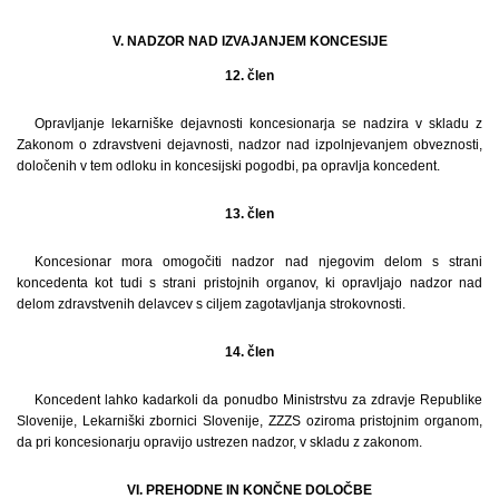
V. NADZOR NAD IZVAJANJEM KONCESIJE
12. člen
Opravljanje lekarniške dejavnosti koncesionarja se nadzira v skladu z
Zakonom o zdravstveni dejavnosti, nadzor nad izpolnjevanjem obveznosti,
določenih v tem odloku in koncesijski pogodbi, pa opravlja koncedent.
13. člen
Koncesionar mora omogočiti nadzor nad njegovim delom s strani
koncedenta kot tudi s strani pristojnih organov, ki opravljajo nadzor nad
delom zdravstvenih delavcev s ciljem zagotavljanja strokovnosti.
14. člen
Koncedent lahko kadarkoli da ponudbo Ministrstvu za zdravje Republike
Slovenije, Lekarniški zbornici Slovenije, ZZZS oziroma pristojnim organom,
da pri koncesionarju opravijo ustrezen nadzor, v skladu z zakonom.
VI. PREHODNE IN KONČNE DOLOČBE