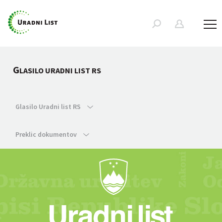
G
LASILO URADNI LIST RS
Glasilo Uradni list RS
Preklic dokumentov