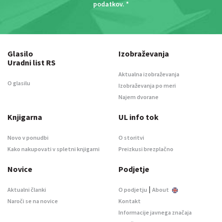
podatkov
. *
Glasilo
Izobraževanja
Uradni list RS
Aktualna izobraževanja
O glasilu
Izobraževanja po meri
Najem dvorane
Knjigarna
UL info tok
Novo v ponudbi
O storitvi
Kako nakupovati v spletni knjigarni
Preizkusi brezplačno
Novice
Podjetje
|
Aktualni članki
O podjetju
About
Naroči se na novice
Kontakt
Informacije javnega značaja