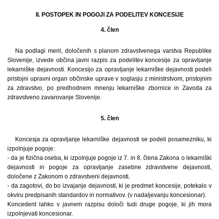
II. POSTOPEK IN POGOJI ZA PODELITEV KONCESIJE
4. člen
Na podlagi meril, določenih s planom zdravstvenega varstva Republike
Slovenije, izvede občina javni razpis za podelitev koncesije za opravljanje
lekarniške dejavnosti. Koncesijo za opravljanje lekarniške dejavnosti podeli
pristojni upravni organ občinske uprave v soglasju z ministrstvom, pristojnim
za zdravstvo, po predhodnem mnenju lekarniške zbornice in Zavoda za
zdravstveno zavarovanje Slovenije.
5. člen
Koncesja za opravljanje lekarniške dejavnosti se podeli posamezniku, ki
izpolnjuje pogoje:
- da je fizična oseba, ki izpolnjuje pogoje iz 7. in 8. člena Zakona o lekarniški
dejavnosti in pogoje za opravljanje zasebne zdravstvene dejavnosti,
določene z Zakonom o zdravstveni dejavnosti,
- da zagotovi, do bo izvajanje dejavnosti, ki je predmet koncesije, potekalo v
okviru predpisanih standardov in normativov. (v nadaljevanju koncesionar).
Koncedent lahko v javnem razpisu določi tudi druge pogoje, ki jih mora
izpolnjevati koncesionar.