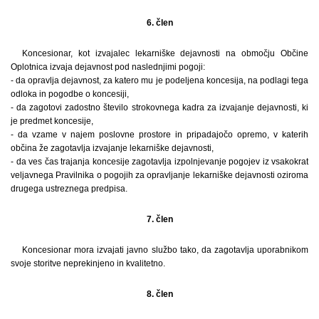
6. člen
Koncesionar, kot izvajalec lekarniške dejavnosti na območju Občine
Oplotnica izvaja dejavnost pod naslednjimi pogoji:
- da opravlja dejavnost, za katero mu je podeljena koncesija, na podlagi tega
odloka in pogodbe o koncesiji,
- da zagotovi zadostno število strokovnega kadra za izvajanje dejavnosti, ki
je predmet koncesije,
- da vzame v najem poslovne prostore in pripadajočo opremo, v katerih
občina že zagotavlja izvajanje lekarniške dejavnosti,
- da ves čas trajanja koncesije zagotavlja izpolnjevanje pogojev iz vsakokrat
veljavnega Pravilnika o pogojih za opravljanje lekarniške dejavnosti oziroma
drugega ustreznega predpisa.
7. člen
Koncesionar mora izvajati javno službo tako, da zagotavlja uporabnikom
svoje storitve neprekinjeno in kvalitetno.
8. člen