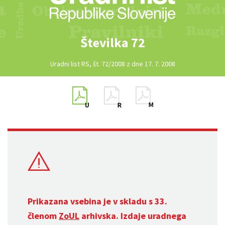
Številka 72
Uradni list RS, št. 72/2008 z dne 17. 7. 2008
Prikazana vsebina je v skladu s 33.
členom
ZoUL
arhivska. Izdaje uradnega