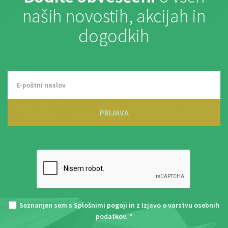
naših novostih, akcijah in
dogodkih
PRIJAVA
Seznanjen sem s
Splošnimi pogoji
in z
Izjavo o varstvu osebnih
podatkov
. *