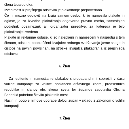
člena tega odloka.
Izven mest iz prejšnjega odstavka je plakatiranje prepovedano.
Če ni možno ugotoviti na kraju samem osebo, ki je namestila plakate in
oglase, je za izvedbo plakatiranja odgovorna pravna oseba, samostojen
podjetnik posameznik ali organizator prireditve, za katerega je bilo
plakatiranje izvedeno.
Plakate in reklamne oglase, ki so nalepljeni in nameščeni v nasprotju s tem
členom, odstrani pooblaščeni izvajalec rednega vzdrževanja javne snage in
čistoče na javnih površinah, na stroške izvajalca plakatiranja iz prejšnjega
odstavka.
6. člen
Za lepljenje in nameščanje plakatov s propagandnimi sporočili v času
volilne kampanje za volitve poslancev državnega zbora, predsednika
republike in članov občinskega sveta ter županov zagotavlja Občina
Benedikt potrebno število plakatnih mest.
Način in pogoje njihove uporabe določi župan v skladu z Zakonom o volilni
kampanji.
7. člen