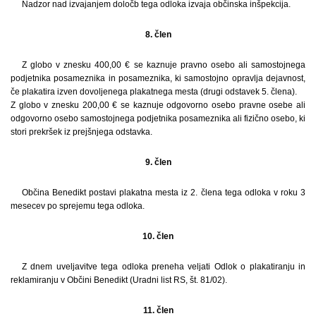
Nadzor nad izvajanjem določb tega odloka izvaja občinska inšpekcija.
8. člen
Z globo v znesku 400,00 € se kaznuje pravno osebo ali samostojnega
podjetnika posameznika in posameznika, ki samostojno opravlja dejavnost,
če plakatira izven dovoljenega plakatnega mesta (drugi odstavek 5. člena).
Z globo v znesku 200,00 € se kaznuje odgovorno osebo pravne osebe ali
odgovorno osebo samostojnega podjetnika posameznika ali fizično osebo, ki
stori prekršek iz prejšnjega odstavka.
9. člen
Občina Benedikt postavi plakatna mesta iz 2. člena tega odloka v roku 3
mesecev po sprejemu tega odloka.
10. člen
Z dnem uveljavitve tega odloka preneha veljati Odlok o plakatiranju in
reklamiranju v Občini Benedikt (Uradni list RS, št. 81/02).
11. člen