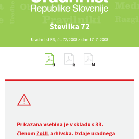
Številka 72
Uradni list RS, št. 72/2008 z dne 17. 7. 2008
Prikazana vsebina je v skladu s 33.
členom
ZoUL
arhivska. Izdaje uradnega