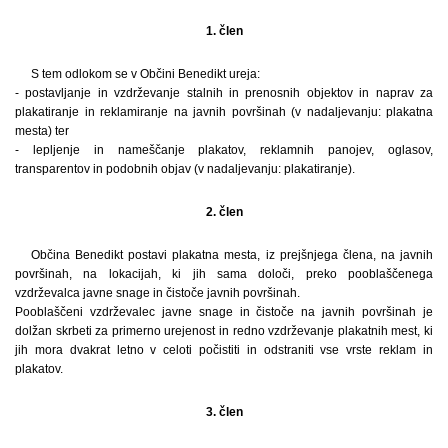
1. člen
S tem odlokom se v Občini Benedikt ureja:
- postavljanje in vzdrževanje stalnih in prenosnih objektov in naprav za
plakatiranje in reklamiranje na javnih površinah (v nadaljevanju: plakatna
mesta) ter
- lepljenje in nameščanje plakatov, reklamnih panojev, oglasov,
transparentov in podobnih objav (v nadaljevanju: plakatiranje).
2. člen
Občina Benedikt postavi plakatna mesta, iz prejšnjega člena, na javnih
površinah, na lokacijah, ki jih sama določi, preko pooblaščenega
vzdrževalca javne snage in čistoče javnih površinah.
Pooblaščeni vzdrževalec javne snage in čistoče na javnih površinah je
dolžan skrbeti za primerno urejenost in redno vzdrževanje plakatnih mest, ki
jih mora dvakrat letno v celoti počistiti in odstraniti vse vrste reklam in
plakatov.
3. člen