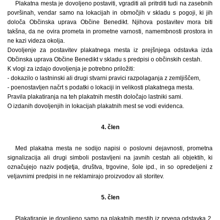
Plakatna mesta je dovoljeno postaviti, vgraditi ali pritrditi tudi na zasebnih
površinah, vendar samo na lokacijah in območjih v skladu s pogoji, ki jih
določa Občinska uprava Občine Benedikt. Njihova postavitev mora biti
takšna, da ne ovira prometa in prometne varnosti, namembnosti prostora in
ne kazi videza okolja.
Dovoljenje za postavitev plakatnega mesta iz prejšnjega odstavka izda
Občinska uprava Občine Benedikt v skladu s predpisi o občinskih cestah.
K vlogi za izdajo dovoljenja je potrebno priložiti:
- dokazilo o lastninski ali drugi stvarni pravici razpolaganja z zemljiščem,
- poenostavljen načrt s podatki o lokaciji in velikosti plakatnega mesta.
Pravila plakatiranja na teh plakatnih mestih določajo lastniki sami.
O izdanih dovoljenjih in lokacijah plakatnih mest se vodi evidenca.
4. člen
Med plakatna mesta ne sodijo napisi o poslovni dejavnosti, prometna
signalizacija ali drugi simboli postavljeni na javnih cestah ali objektih, ki
označujejo naziv podjetja, društva, trgovine, šole ipd., in so opredeljeni z
veljavnimi predpisi in ne reklamirajo proizvodov ali storitev.
5. člen
Plakatiranje je dovoljeno samo na plakatnih mestih iz prvega odstavka 2.