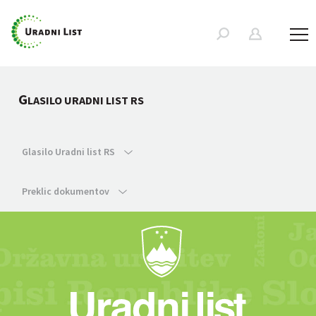
G
LASILO URADNI LIST RS
Glasilo Uradni list RS
Preklic dokumentov