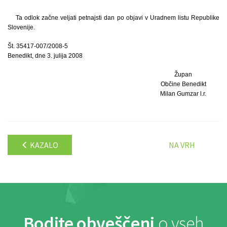
Ta odlok začne veljati petnajsti dan po objavi v Uradnem listu Republike
Slovenije.
Št. 35417-007/2008-5
Benedikt, dne 3. julija 2008
Župan
Občine Benedikt
Milan Gumzar l.r.
KAZALO
NA VRH
Bodite obveščeni
o vseh