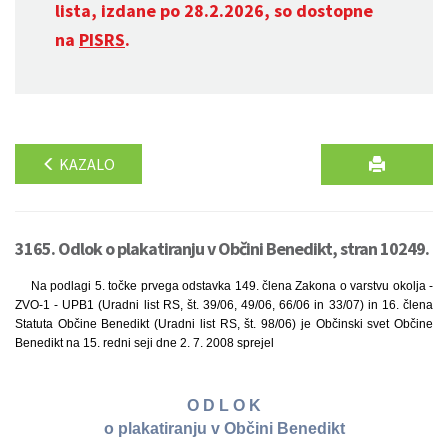
lista, izdane po 28.2.2026, so dostopne
na
PISRS
.
KAZALO
3165. Odlok o plakatiranju v Občini Benedikt, stran 10249.
Na podlagi 5. točke prvega odstavka 149. člena Zakona o varstvu okolja -
ZVO-1 - UPB1 (Uradni list RS, št. 39/06, 49/06, 66/06 in 33/07) in 16. člena
Statuta Občine Benedikt (Uradni list RS, št. 98/06) je Občinski svet Občine
Benedikt na 15. redni seji dne 2. 7. 2008 sprejel
O D L O K
o plakatiranju v Občini Benedikt