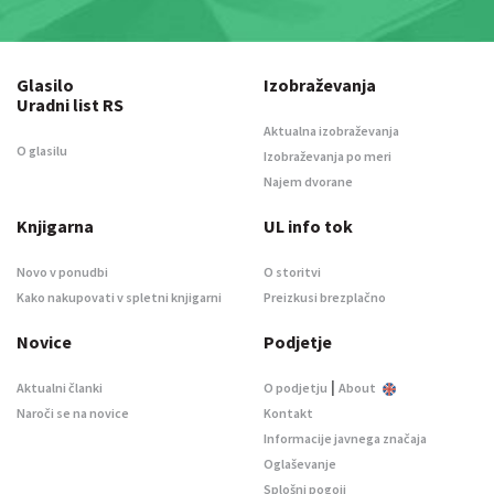
Glasilo
Izobraževanja
Uradni list RS
Aktualna izobraževanja
O glasilu
Izobraževanja po meri
Najem dvorane
Knjigarna
UL info tok
Novo v ponudbi
O storitvi
Kako nakupovati v spletni knjigarni
Preizkusi brezplačno
Novice
Podjetje
|
Aktualni članki
O podjetju
About
Naroči se na novice
Kontakt
Informacije javnega značaja
Oglaševanje
Splošni pogoji