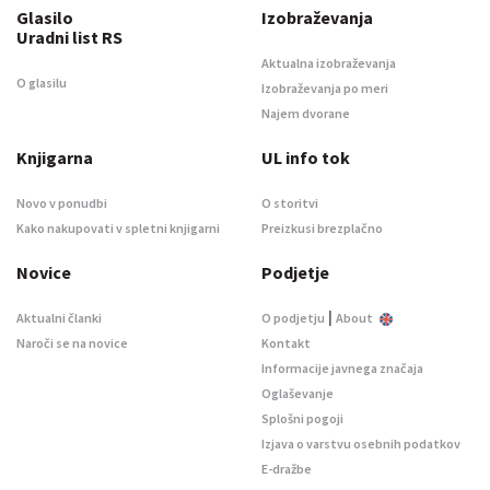
Glasilo
Izobraževanja
Uradni list RS
Aktualna izobraževanja
O glasilu
Izobraževanja po meri
Najem dvorane
Knjigarna
UL info tok
Novo v ponudbi
O storitvi
Kako nakupovati v spletni knjigarni
Preizkusi brezplačno
Novice
Podjetje
|
Aktualni članki
O podjetju
About
Naroči se na novice
Kontakt
Informacije javnega značaja
Oglaševanje
Splošni pogoji
Izjava o varstvu osebnih podatkov
E-dražbe