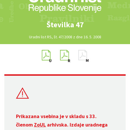
Številka 47
Uradni list RS, št. 47/2008 z dne 16. 5. 2008
Prikazana vsebina je v skladu s 33.
členom
ZoUL
arhivska. Izdaje uradnega