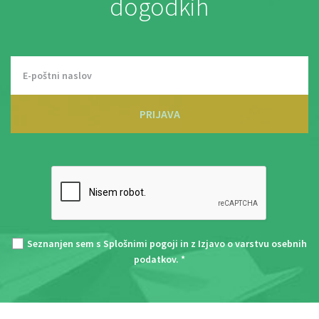
dogodkih
PRIJAVA
Seznanjen sem s
Splošnimi pogoji
in z
Izjavo o varstvu osebnih
podatkov
. *