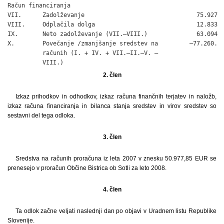
Račun financiranja

VII.      Zadolževanje                                75.927

VIII.     Odplačila dolga                             12.833

IX.       Neto zadolževanje (VII.–VIII.)              63.094

X.        Povečanje /zmanjšanje sredstev na         –77.260.

          računih (I. + IV. + VII.–II.–V. –

          VIII.)
2. člen
Izkaz prihodkov in odhodkov, izkaz računa finančnih terjatev in naložb,
izkaz računa financiranja in bilanca stanja sredstev in virov sredstev so
sestavni del tega odloka.
3. člen
Sredstva na računih proračuna iz leta 2007 v znesku 50.977,85 EUR se
prenesejo v proračun Občine Bistrica ob Sotli za leto 2008.
4. člen
Ta odlok začne veljati naslednji dan po objavi v Uradnem listu Republike
Slovenije.