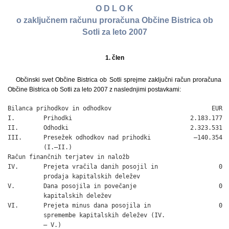
O D L O K
o zaključnem računu proračuna Občine Bistrica ob
Sotli za leto 2007
1. člen
Občinski svet Občine Bistrica ob Sotli sprejme zaključni račun proračuna
Občine Bistrica ob Sotli za leto 2007 z naslednjimi postavkami:
Bilanca prihodkov in odhodkov                            EUR

I.        Prihodki                                 2.183.177

II.       Odhodki                                  2.323.531

III.      Presežek odhodkov nad prihodki            –140.354

          (I.–II.)

Račun finančnih terjatev in naložb

IV.       Prejeta vračila danih posojil in                 0

          prodaja kapitalskih deležev

V.        Dana posojila in povečanje                       0

          kapitalskih deležev

VI.       Prejeta minus dana posojila in                   0

          spremembe kapitalskih deležev (IV.

          – V.)
