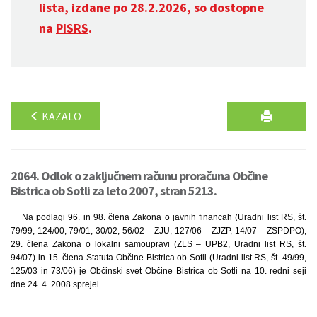
lista, izdane po 28.2.2026, so dostopne
na
PISRS
.
KAZALO
2064. Odlok o zaključnem računu proračuna Občine
Bistrica ob Sotli za leto 2007, stran 5213.
Na podlagi 96. in 98. člena Zakona o javnih financah (Uradni list RS, št.
79/99, 124/00, 79/01, 30/02, 56/02 – ZJU, 127/06 – ZJZP, 14/07 – ZSPDPO),
29. člena Zakona o lokalni samoupravi (ZLS – UPB2, Uradni list RS, št.
94/07) in 15. člena Statuta Občine Bistrica ob Sotli (Uradni list RS, št. 49/99,
125/03 in 73/06) je Občinski svet Občine Bistrica ob Sotli na 10. redni seji
dne 24. 4. 2008 sprejel