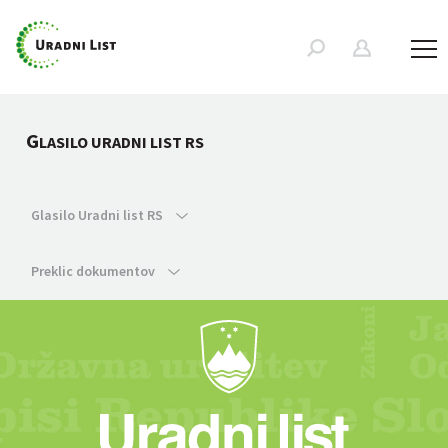
G
LASILO URADNI LIST RS
Glasilo Uradni list RS
Preklic dokumentov