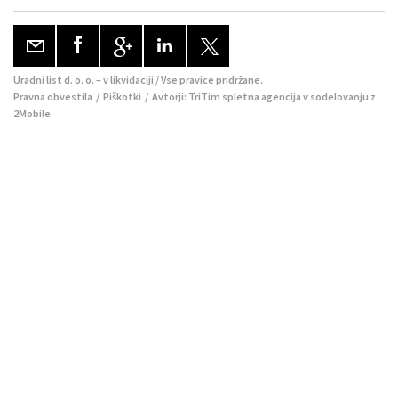
Uradni list d. o. o. – v likvidaciji / Vse pravice pridržane.
Pravna obvestila
/
Piškotki
/ Avtorji:
TriTim spletna agencija
v sodelovanju z
2Mobile