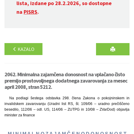
lista, izdane po 28.2.2026, so dostopne
na
PISRS
.
KAZALO
2062. Minimalna zajamčena donosnost na vplačano čisto
premijo prostovoljnega dodatnega zavarovanja za mesec
april 2008, stran 5212.
Na podlagi šestega odstavka 298. člena Zakona o pokojninskem in
invalidskem zavarovanju (Uradni list RS, št. 109/06 – uradno prečiščeno
besedilo, 112/06 – odl. US, 114/06 – ZUTPG in 10/08 – ZVarDod) objavlja
minister za finance
M I N I M A L N O Z A J A M Č E N O D O N O S N O S T