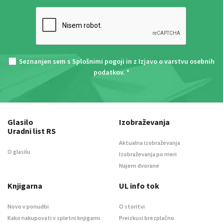
Seznanjen sem s
Splošnimi pogoji
in z
Izjavo o varstvu osebnih
podatkov
. *
Glasilo
Izobraževanja
Uradni list RS
Aktualna izobraževanja
O glasilu
Izobraževanja po meri
Najem dvorane
Knjigarna
UL info tok
Novo v ponudbi
O storitvi
Kako nakupovati v spletni knjigarni
Preizkusi brezplačno