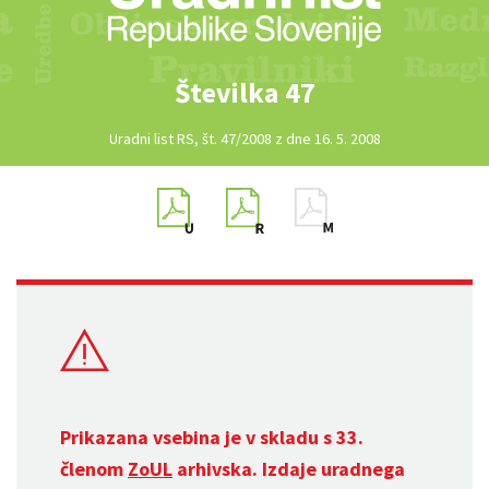
Številka 47
Uradni list RS, št. 47/2008 z dne 16. 5. 2008
Prikazana vsebina je v skladu s 33.
členom
ZoUL
arhivska. Izdaje uradnega