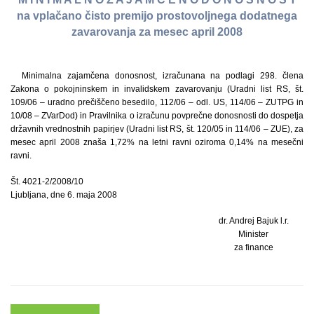
na vplačano čisto premijo prostovoljnega dodatnega
zavarovanja za mesec april 2008
Minimalna zajamčena donosnost, izračunana na podlagi 298. člena
Zakona o pokojninskem in invalidskem zavarovanju (Uradni list RS, št.
109/06 – uradno prečiščeno besedilo, 112/06 – odl. US, 114/06 – ZUTPG in
10/08 – ZVarDod) in Pravilnika o izračunu povprečne donosnosti do dospetja
državnih vrednostnih papirjev (Uradni list RS, št. 120/05 in 114/06 – ZUE), za
mesec april 2008 znaša 1,72% na letni ravni oziroma 0,14% na mesečni
ravni.
Št. 4021-2/2008/10
Ljubljana, dne 6. maja 2008
dr. Andrej Bajuk l.r.
Minister
za finance