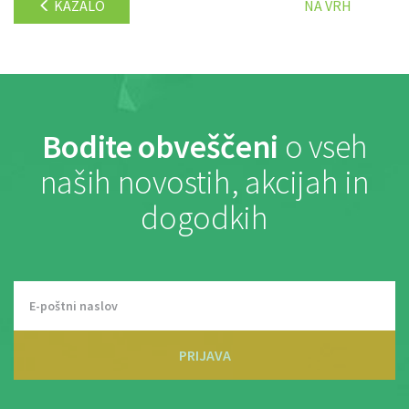
KAZALO
NA VRH
Bodite obveščeni
o vseh
naših novostih, akcijah in
dogodkih
PRIJAVA