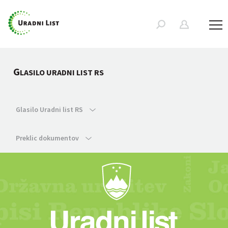
G
LASILO URADNI LIST RS
Glasilo Uradni list RS
Preklic dokumentov