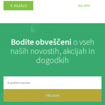
KAZALO
NA VRH
Bodite obveščeni
o vseh
naših novostih, akcijah in
dogodkih
PRIJAVA