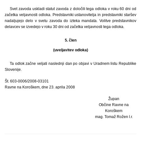
Svet zavoda uskladi statut zavoda z določili tega odloka v roku 60 dni od
začetka veljavnosti odloka. Predstavniki ustanovitelja in predstavniki staršev
nadaljujejo delo v svetu zavoda do izteka mandata. Volitve predstavnikov
delavcev se izvedejo v roku 30 dni od začetka veljavnosti tega odloka.
5. člen
(uveljavitev odloka)
Ta odlok začne veljati naslednji dan po objavi v Uradnem listu Republike
Slovenije.
Št. 603-0006/2008-03101
Ravne na Koroškem, dne 23. aprila 2008
Župan
Občine Ravne na
Koroškem
mag. Tomaž Rožen l.r.