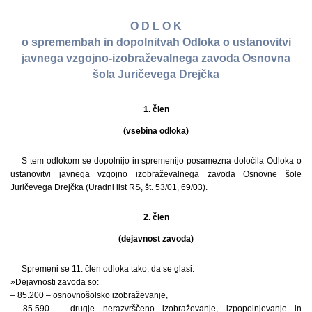
O D L O K
o spremembah in dopolnitvah Odloka o ustanovitvi
javnega vzgojno-izobraževalnega zavoda Osnovna
šola Juričevega Drejčka
1. člen
(vsebina odloka)
S tem odlokom se dopolnijo in spremenijo posamezna določila Odloka o
ustanovitvi javnega vzgojno izobraževalnega zavoda Osnovne šole
Juričevega Drejčka (Uradni list RS, št. 53/01, 69/03).
2. člen
(dejavnost zavoda)
Spremeni se 11. člen odloka tako, da se glasi:
»Dejavnosti zavoda so:
– 85.200 – osnovnošolsko izobraževanje,
– 85.590 – drugje nerazvrščeno izobraževanje, izpopolnjevanje in