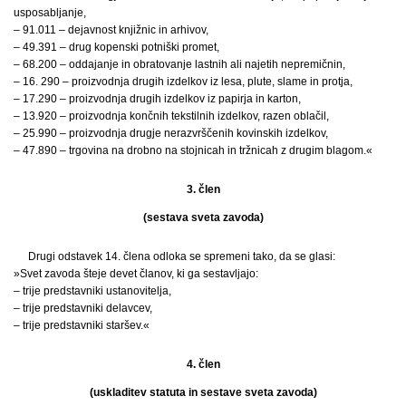
usposabljanje,
– 91.011 – dejavnost knjižnic in arhivov,
– 49.391 – drug kopenski potniški promet,
– 68.200 – oddajanje in obratovanje lastnih ali najetih nepremičnin,
– 16. 290 – proizvodnja drugih izdelkov iz lesa, plute, slame in protja,
– 17.290 – proizvodnja drugih izdelkov iz papirja in karton,
– 13.920 – proizvodnja končnih tekstilnih izdelkov, razen oblačil,
– 25.990 – proizvodnja drugje nerazvrščenih kovinskih izdelkov,
– 47.890 – trgovina na drobno na stojnicah in tržnicah z drugim blagom.«
3. člen
(sestava sveta zavoda)
Drugi odstavek 14. člena odloka se spremeni tako, da se glasi:
»Svet zavoda šteje devet članov, ki ga sestavljajo:
– trije predstavniki ustanovitelja,
– trije predstavniki delavcev,
– trije predstavniki staršev.«
4. člen
(uskladitev statuta in sestave sveta zavoda)