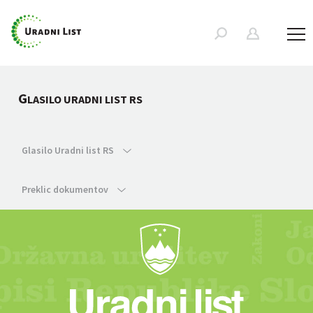
G
LASILO URADNI LIST RS
Glasilo Uradni list RS
Preklic dokumentov