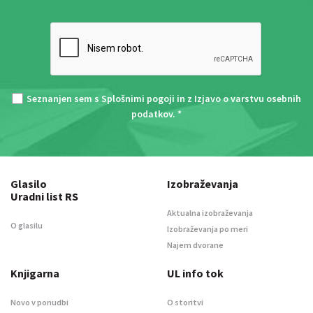
Seznanjen sem s
Splošnimi pogoji
in z
Izjavo o varstvu osebnih
podatkov
. *
Glasilo
Izobraževanja
Uradni list RS
Aktualna izobraževanja
O glasilu
Izobraževanja po meri
Najem dvorane
Knjigarna
UL info tok
Novo v ponudbi
O storitvi