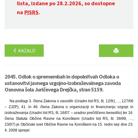
lista, izdane po 28.2.2026, so dostopne
na
PISRS
.
KAZALO
2045. Odlok o spremembah in dopolnitvah Odloka o
ustanovitvi javnega vzgojno-izobraževalnega zavoda
Osnovna šola Juričevega Drejčka, stran 5159.
Na podlagi 3. člena Zakona o zavodih (Uradni list RS, št. 12/91, ..., 127/06
– ZJZP), 41. in 46. člena Zakona o organizaciji in financiranju vzgoje in
izobraževanja (Uradni list RS, št. 16/07 – uradno prečiščeno besedilo) ter 16.
člena Statuta Občine Ravne na Koroškem (Uradni list RS, št. 39/99, …,
23/07) je Občinski svet Občine Ravne na Koroškem na 15. redni seji dne 23.
4. 2008 sprejel