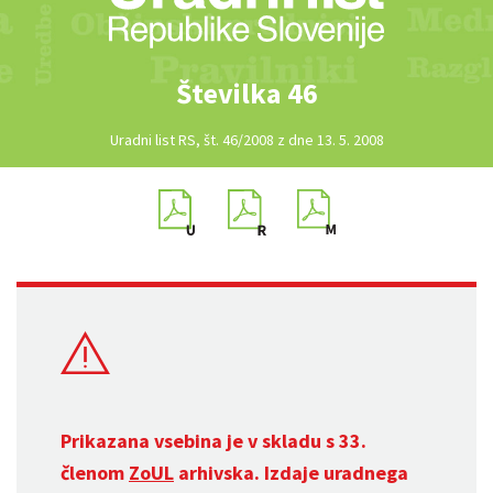
Številka 46
Uradni list RS, št. 46/2008 z dne 13. 5. 2008
Prikazana vsebina je v skladu s 33.
členom
ZoUL
arhivska. Izdaje uradnega