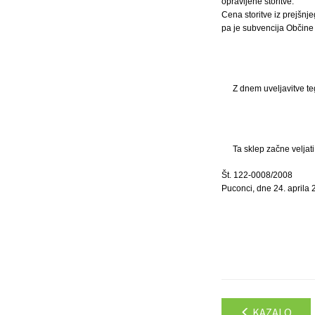
opravljene storitve.
Cena storitve iz prejšnj
pa je subvencija Občine
Z dnem uveljavitve teg
Ta sklep začne veljat
Št. 122-0008/2008
Puconci, dne 24. aprila
KAZALO