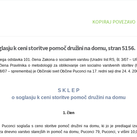
KOPIRAJ POVEZAVO
glasju k ceni storitve pomoč družini na domu, stran 5156.
tjega odstavka 101. člena Zakona o socialnem varstvu (Uradni list RS, št. 3/07 – 
lena Pravilnika o metodologiji za oblikovanje cen socialno varstvenih storitev (U
/07 – sprememba) je Občinski svet Občine Puconci na 17. redni seji dne 24. 4. 20
S K L E P
o soglasju k ceni storitve pomoč družini na domu
1. člen
 Puconci soglaša s ceno storitve pomoč družini na domu, ki jo je predlagal izv
 za dnevno varstvo starejših in pomoč na domu, Puconci 79, Puconci, v višini 10