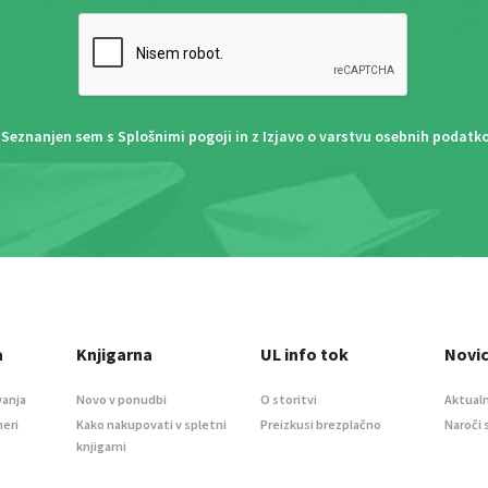
Seznanjen sem s
Splošnimi pogoji
in z
Izjavo o varstvu osebnih podatk
a
Knjigarna
UL info tok
Novi
vanja
Novo v ponudbi
O storitvi
Aktualn
meri
Kako nakupovati v spletni
Preizkusi brezplačno
Naroči 
knjigarni