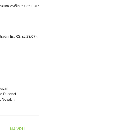
azlika v višini 5,035 EUR
adni list RS, št. 23/07).
Župan
e Puconci
 Novak l.r.
NA VRH