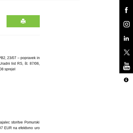
UPB2, 23/07 – popravek in
radni list RS, št. 87/06,
08 sprejel
ajalec storitve Pomurski
,07 EUR na efektivno uro