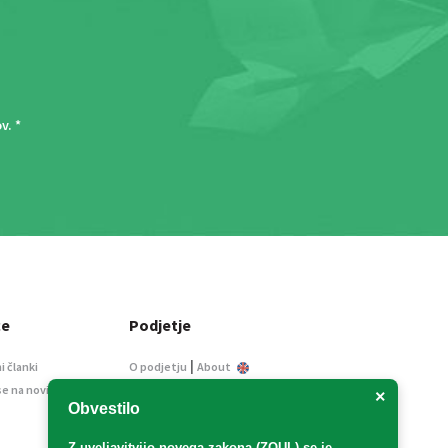
ov
. *
ce
Podjetje
|
i članki
O podjetju
About
se na novice
Kontakt
×
Obvestilo
Informacije javnega
značaja
Z uveljavitvijo
novega zakona (ZOUL)
se je