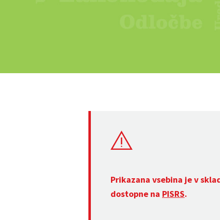
Prikazana vsebina je v skla
dostopne na
PISRS
.