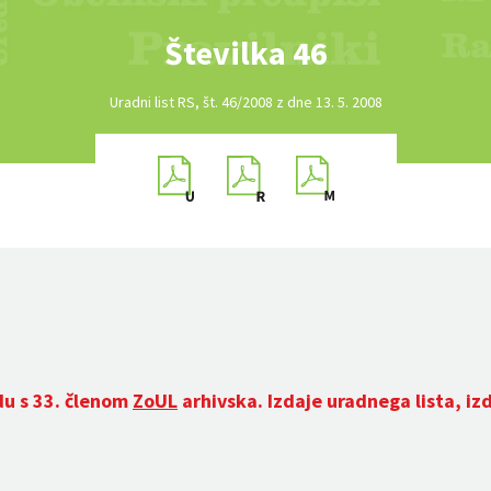
Številka 46
Uradni list RS, št. 46/2008 z dne 13. 5. 2008
du s 33. členom
ZoUL
arhivska. Izdaje uradnega lista, iz