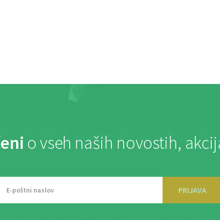
eni
o vseh naših novostih, akci
PRIJAVA