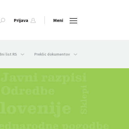
Prijava
Meni
dni list RS
Preklic dokumentov