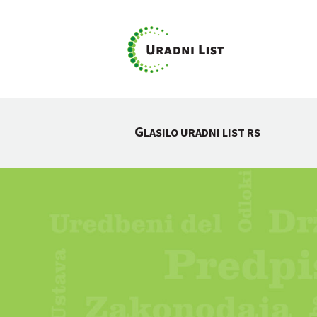
G
LASILO URADNI LIST RS