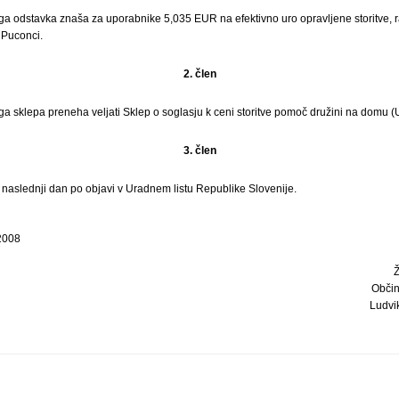
ega odstavka znaša za uporabnike 5,035 EUR na efektivno uro opravljene storitve, r
 Puconci.
2. člen
a sklepa preneha veljati Sklep o soglasju k ceni storitve pomoč družini na domu (Ur
3. člen
i naslednji dan po objavi v Uradnem listu Republike Slovenije.
 2008
Občin
Ludvik