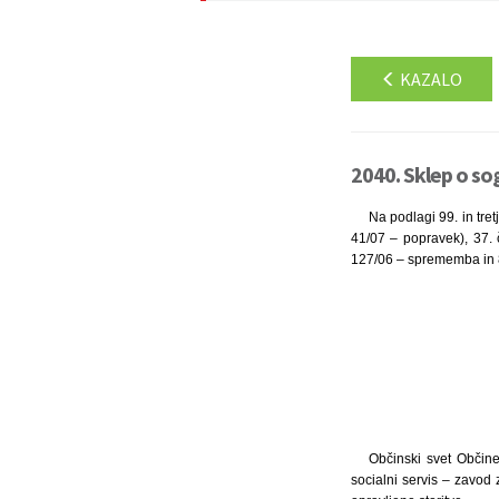
KAZALO
2040. Sklep o so
Na podlagi 99. in tre
41/07 – popravek), 37. č
127/06 – sprememba in 8
Občinski svet Občine
socialni servis – zavod