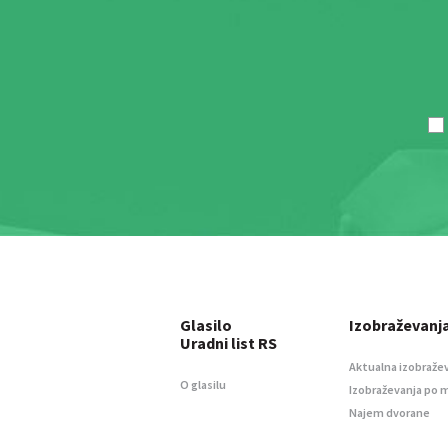
Glasilo
Izobraževanj
Uradni list RS
Aktualna izobraže
O glasilu
Izobraževanja po 
Najem dvorane