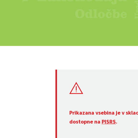
Prikazana vsebina je v skla
dostopne na
PISRS
.