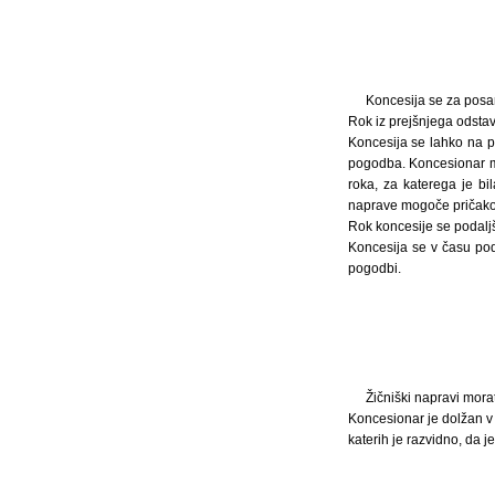
Koncesija se za posa
Rok iz prejšnjega odsta
Koncesija se lahko na p
pogodba. Koncesionar mo
roka, za katerega je bi
naprave mogoče pričakov
Rok koncesije se podaljš
Koncesija se v času pod
pogodbi.
Žičniški napravi morat
Koncesionar je dolžan v 
katerih je razvidno, da 