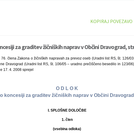
KOPIRAJ POVEZAVO
cesiji za graditev žičniških naprav v Občini Dravograd, st
n 76. člena Zakona o žičniških napravah za prevoz oseb (Uradni list RS, št. 126/
ine Dravograd (Uradni list RS, št. 106/05 – uradno prečiščeno besedilo in 123/06
e 17. 4. 2008 sprejel
O D L O K
o koncesiji za graditev žičniških naprav v Občini Dravograd
I. SPLOŠNE DOLOČBE
1. člen
(vsebina odloka)