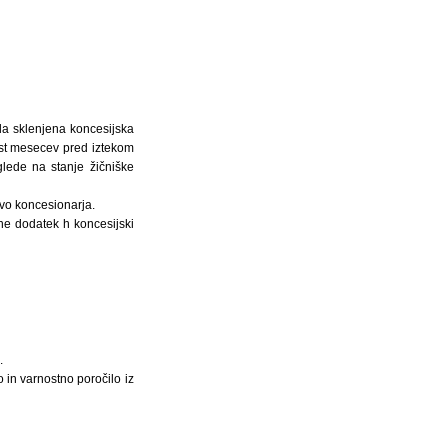
la sklenjena koncesijska
est mesecev pred iztekom
glede na stanje žičniške
evo koncesionarja.
ne dodatek h koncesijski
.
 in varnostno poročilo iz