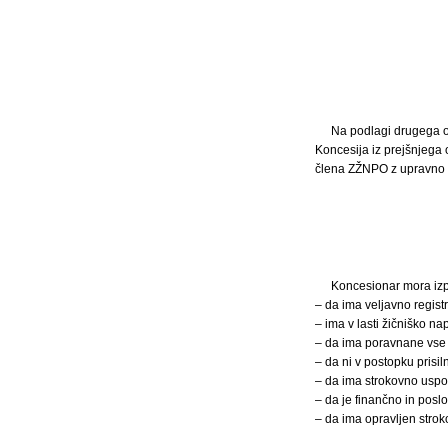
Na podlagi drugega o
Koncesija iz prejšnjega 
člena ZŽNPO z upravno 
Koncesionar mora izp
– da ima veljavno registr
– ima v lasti žičniško na
– da ima poravnane vse 
– da ni v postopku prisil
– da ima strokovno uspos
– da je finančno in pos
– da ima opravljen strok