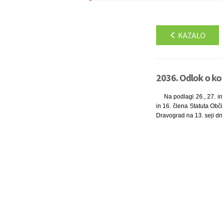
KAZALO
2036. Odlok o kon
Na podlagi 26., 27. i
in 16. člena Statuta Obč
Dravograd na 13. seji dn