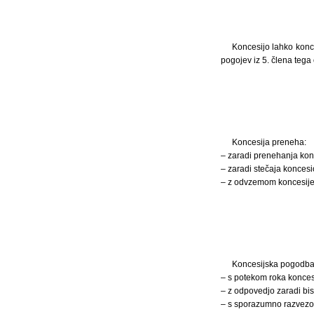
Koncesijo lahko kon
pogojev iz 5. člena tega
Koncesija preneha:
– zaradi prenehanja kon
– zaradi stečaja koncesi
– z odvzemom koncesije
Koncesijska pogodba
– s potekom roka konces
– z odpovedjo zaradi bi
– s sporazumno razvezo