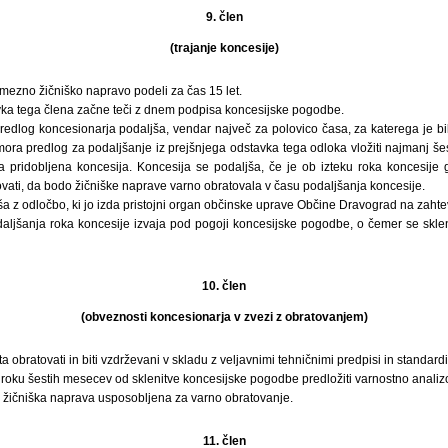
9. člen
(trajanje koncesije)
mezno žičniško napravo podeli za čas 15 let.
vka tega člena začne teči z dnem podpisa koncesijske pogodbe.
redlog koncesionarja podaljša, vendar največ za polovico časa, za katerega je bi
ra predlog za podaljšanje iz prejšnjega odstavka tega odloka vložiti najmanj š
la pridobljena koncesija. Koncesija se podaljša, če je ob izteku roka koncesije 
ati, da bodo žičniške naprave varno obratovala v času podaljšanja koncesije.
a z odločbo, ki jo izda pristojni organ občinske uprave Občine Dravograd na zaht
aljšanja roka koncesije izvaja pod pogoji koncesijske pogodbe, o čemer se skle
10. člen
(obveznosti koncesionarja v zvezi z obratovanjem)
a obratovati in biti vzdrževani v skladu z veljavnimi tehničnimi predpisi in standardi
roku šestih mesecev od sklenitve koncesijske pogodbe predložiti varnostno analizo
je žičniška naprava usposobljena za varno obratovanje.
11. člen