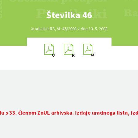
Številka 46
Uradni list RS, št. 46/2008 z dne 13. 5. 2008
du s 33. členom
ZoUL
arhivska. Izdaje uradnega lista, iz