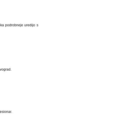
ka podrobneje uredijo s
avograd.
esionar.