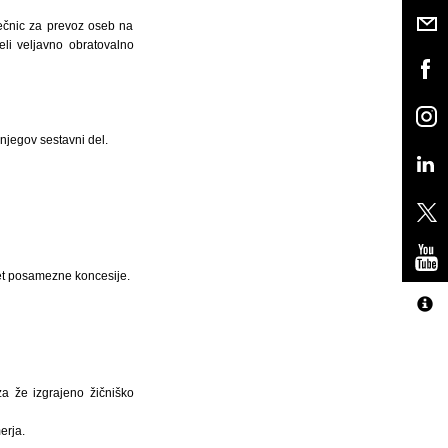
lečnic za prevoz oseb na
eli veljavno obratovalno
 njegov sestavni del.
met posamezne koncesije.
za že izgrajeno žičniško
erja.