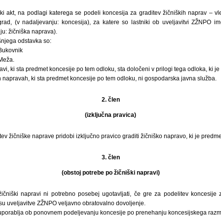
ki akt, na podlagi katerega se podeli koncesija za graditev žičniških naprav – v
d, (v nadaljevanju: koncesija), za katere so lastniki ob uveljavitvi ZŽNPO im
ju: žičniška naprava).
šnjega odstavka so:
Bukovnik
Meža.
i, ki sta predmet koncesije po tem odloku, sta določeni v prilogi tega odloka, ki je
 napravah, ki sta predmet koncesije po tem odloku, ni gospodarska javna služba.
2. člen
(izključna pravica)
ev žičniške naprave pridobi izključno pravico graditi žičniško napravo, ki je pred
3. člen
(obstoj potrebe po žičniški napravi)
ičniški napravi ni potrebno posebej ugotavljati, če gre za podelitev koncesije 
asu uveljavitve ZŽNPO veljavno obratovalno dovoljenje.
 uporablja ob ponovnem podeljevanju koncesije po prenehanju koncesijskega razm