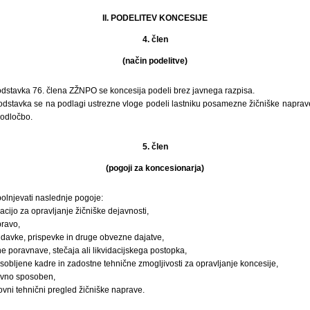
II. PODELITEV KONCESIJE
4. člen
(način podelitve)
dstavka 76. člena ZŽNPO se koncesija podeli brez javnega razpisa.
odstavka se na podlagi ustrezne vloge podeli lastniku posamezne žičniške naprave
odločbo.
5. člen
(pogoji za koncesionarja)
olnjevati naslednje pogoje:
acijo za opravljanje žičniške dejavnosti,
pravo,
davke, prispevke in druge obvezne dajatve,
ne poravnave, stečaja ali likvidacijskega postopka,
obljene kadre in zadostne tehnične zmogljivosti za opravljanje koncesije,
lovno sposoben,
ovni tehnični pregled žičniške naprave.