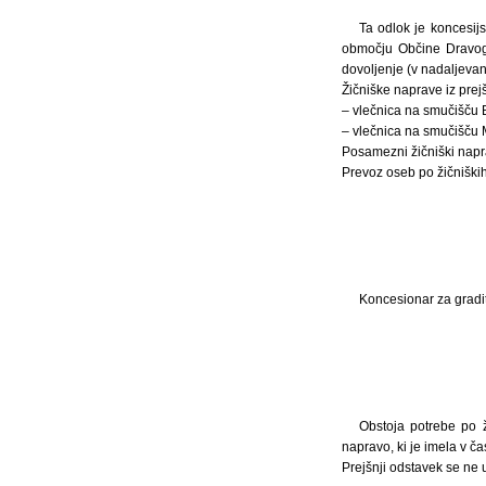
Ta odlok je koncesijs
območju Občine Dravogra
dovoljenje (v nadaljevan
Žičniške naprave iz prej
– vlečnica na smučišču 
– vlečnica na smučišču 
Posamezni žičniški naprav
Prevoz oseb po žičniških
Koncesionar za gradit
Obstoja potrebe po ž
napravo, ki je imela v č
Prejšnji odstavek se ne