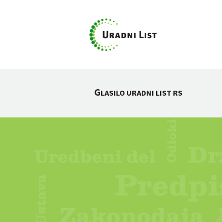
G
LASILO URADNI LIST RS