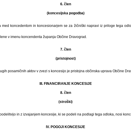
6. člen
(koncesijska pogodba)
med koncedentom in koncesionarjem se za žičniški napravi iz priloge tega odlo
lene v imenu koncendenta županja Občine Dravograd.
7. člen
(pristojnost)
rugih posamičnih aktov v zvezi s koncesijo je pristojna občinska uprava Občine Dr
III. FINANCIRANJE KONCESIJE
8. člen
(stroški)
podelitvijo in z izvajanjem koncesije, ki se podeli na podlagi tega odloka, nosi konc
IV. POGOJI KONCESIJE