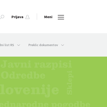
Prijava
Meni
dni list RS
Preklic dokumentov