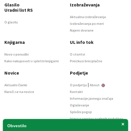
Glasilo
Izobraževanja
Uradni list RS
Aktualna izobraževanja
O glasilu
Izobraževanja po meri
Najem dvorane
Knjigarna
UL info tok
Novo v ponudbi
O storitvi
Kako nakupovati v spletni knjigarni
Preizkusi brezplačno
Novice
Podjetje
|
Aktualni članki
O podjetju
About
Naroči se na novice
Kontakt
Informacije javnega značaja
Oglaševanje
Splošni pogoji
Izjava o varstvu osebnih podatkov
×
E-dražbe
Obvestilo