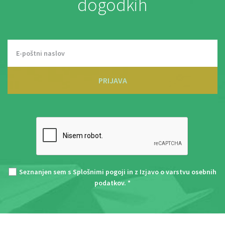
dogodkih
PRIJAVA
Seznanjen sem s
Splošnimi pogoji
in z
Izjavo o varstvu osebnih
podatkov
. *