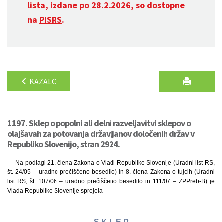
lista, izdane po 28.2.2026, so dostopne
na
PISRS
.
KAZALO
1197. Sklep o popolni ali delni razveljavitvi sklepov o
olajšavah za potovanja državljanov določenih držav v
Republiko Slovenijo, stran 2924.
Na podlagi 21. člena Zakona o Vladi Republike Slovenije (Uradni list RS,
št. 24/05 – uradno prečiščeno besedilo) in 8. člena Zakona o tujcih (Uradni
list RS, št. 107/06 – uradno prečiščeno besedilo in 111/07 – ZPPreb-B) je
Vlada Republike Slovenije sprejela
S K L E P