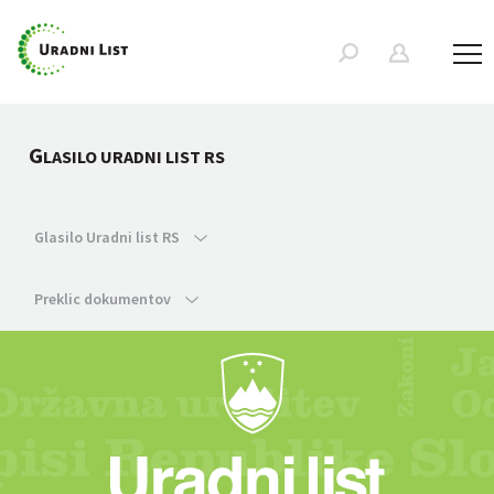
G
LASILO URADNI LIST RS
Glasilo Uradni list RS
Preklic dokumentov