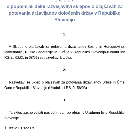
o popolni ali delni razveljavitvi sklepov o olajšavah za
potovanja državljanov določenih držav v Republiko
Slovenijo
1.
V Sklepu o olajšavah za potovanja državljanov Bosne in Hercegovine,
Makedonije, Ruske Federacije in Turčije v Republiko Slovenijo (Uradni list
RS, št. 62/01 in 68/01) se razveljavi I. točka.
2.
Razveljavi se Sklep o olajšavah za potovanja državljanov Srbije in Črne
Gore v Republiko Slovenijo (Uradni list RS, št. 58/03).
3.
Ta sklep začne veljati naslednji dan po objavi v Uradnem listu Republike
Slovenije.
Št. 57101-1/2008/7