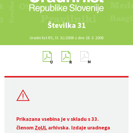
Številka 31
Uradni list RS, št. 31/2008 z dne 28. 3. 2008
Prikazana vsebina je v skladu s 33.
členom
ZoUL
arhivska. Izdaje uradnega