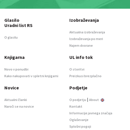
Glasilo
Izobraževanja
Uradni list RS
Aktualna izobraževanja
O glasilu
Izobraževanja po meri
Najem dvorane
Knjigarna
UL info tok
Novo v ponudbi
O storitvi
Kako nakupovati v spletni knjigarni
Preizkusi brezplačno
Novice
Podjetje
|
Aktualni članki
O podjetju
About
Naroči se na novice
Kontakt
Informacije javnega značaja
Oglaševanje
Splošni pogoji