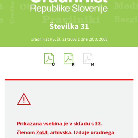
Številka 31
Uradni list RS, št. 31/2008 z dne 28. 3. 2008
Prikazana vsebina je v skladu s 33.
členom
ZoUL
arhivska. Izdaje uradnega