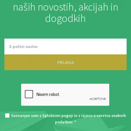
naših novostih, akcijah in
dogodkih
PRIJAVA
Seznanjen sem s
Splošnimi pogoji
in z
Izjavo o varstvu osebnih
podatkov
. *