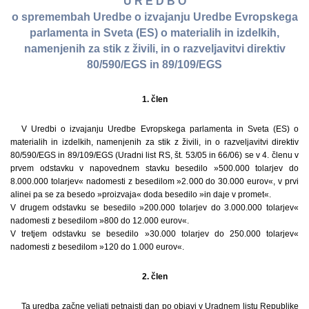
U R E D B O
o spremembah Uredbe o izvajanju Uredbe Evropskega
parlamenta in Sveta (ES) o materialih in izdelkih,
namenjenih za stik z živili, in o razveljavitvi direktiv
80/590/EGS in 89/109/EGS
1. člen
V Uredbi o izvajanju Uredbe Evropskega parlamenta in Sveta (ES) o
materialih in izdelkih, namenjenih za stik z živili, in o razveljavitvi direktiv
80/590/EGS in 89/109/EGS (Uradni list RS, št. 53/05 in 66/06) se v 4. členu v
prvem odstavku v napovednem stavku besedilo »500.000 tolarjev do
8.000.000 tolarjev« nadomesti z besedilom »2.000 do 30.000 eurov«, v prvi
alinei pa se za besedo »proizvaja« doda besedilo »in daje v promet«.
V drugem odstavku se besedilo »200.000 tolarjev do 3.000.000 tolarjev«
nadomesti z besedilom »800 do 12.000 eurov«.
V tretjem odstavku se besedilo »30.000 tolarjev do 250.000 tolarjev«
nadomesti z besedilom »120 do 1.000 eurov«.
2. člen
Ta uredba začne veljati petnajsti dan po objavi v Uradnem listu Republike