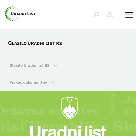
G
LASILO URADNI LIST RS
Glasilo Uradni list RS
Preklic dokumentov