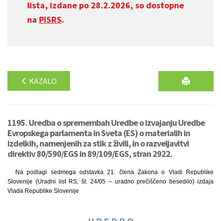
lista, izdane po 28.2.2026, so dostopne
na
PISRS
.
KAZALO
1195. Uredba o spremembah Uredbe o izvajanju Uredbe
Evropskega parlamenta in Sveta (ES) o materialih in
izdelkih, namenjenih za stik z živili, in o razveljavitvi
direktiv 80/590/EGS in 89/109/EGS, stran 2922.
Na podlagi sedmega odstavka 21. člena Zakona o Vladi Republike
Slovenije (Uradni list RS, št. 24/05 – uradno prečiščeno besedilo) izdaja
Vlada Republike Slovenije