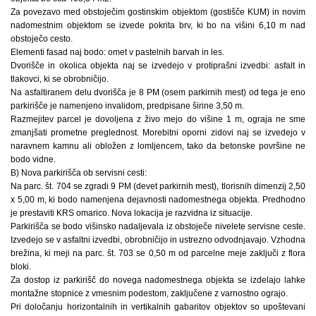
Za povezavo med obstoječim gostinskim objektom (gostišče KUM) in novim
nadomestnim objektom se izvede pokrita brv, ki bo na višini 6,10 m nad
obstoječo cesto.
Elementi fasad naj bodo: omet v pastelnih barvah in les.
Dvorišče in okolica objekta naj se izvedejo v protiprašni izvedbi: asfalt in
tlakovci, ki se obrobničijo.
Na asfaltiranem delu dvorišča je 8 PM (osem parkirnih mest) od tega je eno
parkirišče je namenjeno invalidom, predpisane širine 3,50 m.
Razmejitev parcel je dovoljena z živo mejo do višine 1 m, ograja ne sme
zmanjšati prometne preglednost. Morebitni oporni zidovi naj se izvedejo v
naravnem kamnu ali obložen z lomljencem, tako da betonske površine ne
bodo vidne.
B) Nova parkirišča ob servisni cesti:
Na parc. št. 704 se zgradi 9 PM (devet parkirnih mest), tlorisnih dimenzij 2,50
x 5,00 m, ki bodo namenjena dejavnosti nadomestnega objekta. Predhodno
je prestaviti KRS omarico. Nova lokacija je razvidna iz situacije.
Parkirišča se bodo višinsko nadaljevala iz obstoječe nivelete servisne ceste.
Izvedejo se v asfaltni izvedbi, obrobničijo in ustrezno odvodnjavajo. Vzhodna
brežina, ki meji na parc. št. 703 se 0,50 m od parcelne meje zaključi z flora
bloki.
Za dostop iz parkirišč do novega nadomestnega objekta se izdelajo lahke
montažne stopnice z vmesnim podestom, zaključene z varnostno ograjo.
Pri določanju horizontalnih in vertikalnih gabaritov objektov so upoštevani