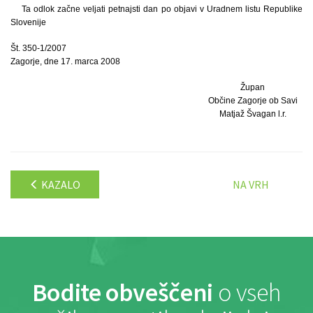
Ta odlok začne veljati petnajsti dan po objavi v Uradnem listu Republike
Slovenije
Št. 350-1/2007
Zagorje, dne 17. marca 2008
Župan
Občine Zagorje ob Savi
Matjaž Švagan l.r.
KAZALO
NA VRH
Bodite obveščeni
o vseh