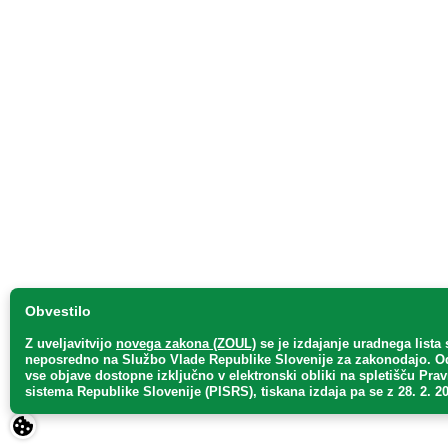
Obvestilo
Z uveljavitvijo
novega zakona (ZOUL)
se je
izdajanje uradnega lista 
neposredno
na Službo Vlade Republike Slovenije za zakonodajo
. O
vse objave dostopne izključno v elektronski obliki na spletišču Pra
sistema Republike Slovenije (PISRS), tiskana izdaja pa se z 28. 2. 20