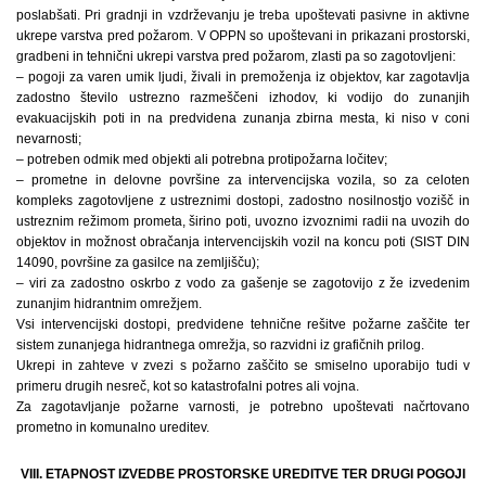
poslabšati. Pri gradnji in vzdrževanju je treba upoštevati pasivne in aktivne
ukrepe varstva pred požarom. V OPPN so upoštevani in prikazani prostorski,
gradbeni in tehnični ukrepi varstva pred požarom, zlasti pa so zagotovljeni:
– pogoji za varen umik ljudi, živali in premoženja iz objektov, kar zagotavlja
zadostno število ustrezno razmeščeni izhodov, ki vodijo do zunanjih
evakuacijskih poti in na predvidena zunanja zbirna mesta, ki niso v coni
nevarnosti;
– potreben odmik med objekti ali potrebna protipožarna ločitev;
– prometne in delovne površine za intervencijska vozila, so za celoten
kompleks zagotovljene z ustreznimi dostopi, zadostno nosilnostjo vozišč in
ustreznim režimom prometa, širino poti, uvozno izvoznimi radii na uvozih do
objektov in možnost obračanja intervencijskih vozil na koncu poti (SIST DIN
14090, površine za gasilce na zemljišču);
– viri za zadostno oskrbo z vodo za gašenje se zagotovijo z že izvedenim
zunanjim hidrantnim omrežjem.
Vsi intervencijski dostopi, predvidene tehnične rešitve požarne zaščite ter
sistem zunanjega hidrantnega omrežja, so razvidni iz grafičnih prilog.
Ukrepi in zahteve v zvezi s požarno zaščito se smiselno uporabijo tudi v
primeru drugih nesreč, kot so katastrofalni potres ali vojna.
Za zagotavljanje požarne varnosti, je potrebno upoštevati načrtovano
prometno in komunalno ureditev.
VIII. ETAPNOST IZVEDBE PROSTORSKE UREDITVE TER DRUGI POGOJI