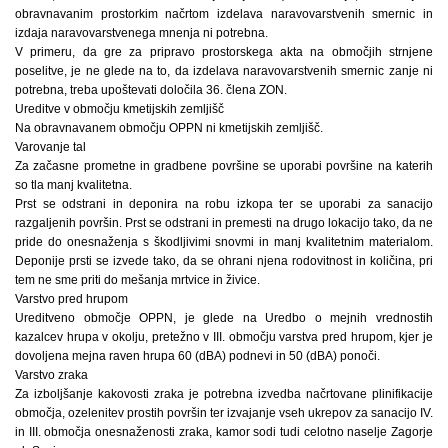
obravnavanim prostorkim načrtom izdelava naravovarstvenih smernic in
izdaja naravovarstvenega mnenja ni potrebna.
V primeru, da gre za pripravo prostorskega akta na območjih strnjene
poselitve, je ne glede na to, da izdelava naravovarstvenih smernic zanje ni
potrebna, treba upoštevati določila 36. člena ZON.
Ureditve v območju kmetijskih zemljišč
Na obravnavanem območju OPPN ni kmetijskih zemljišč.
Varovanje tal
Za začasne prometne in gradbene površine se uporabi površine na katerih
so tla manj kvalitetna.
Prst se odstrani in deponira na robu izkopa ter se uporabi za sanacijo
razgaljenih površin. Prst se odstrani in premesti na drugo lokacijo tako, da ne
pride do onesnaženja s škodljivimi snovmi in manj kvalitetnim materialom.
Deponije prsti se izvede tako, da se ohrani njena rodovitnost in količina, pri
tem ne sme priti do mešanja mrtvice in živice.
Varstvo pred hrupom
Ureditveno območje OPPN, je glede na Uredbo o mejnih vrednostih
kazalcev hrupa v okolju, pretežno v III. območju varstva pred hrupom, kjer je
dovoljena mejna raven hrupa 60 (dBA) podnevi in 50 (dBA) ponoči.
Varstvo zraka
Za izboljšanje kakovosti zraka je potrebna izvedba načrtovane plinifikacije
območja, ozelenitev prostih površin ter izvajanje vseh ukrepov za sanacijo IV.
in III. območja onesnaženosti zraka, kamor sodi tudi celotno naselje Zagorje