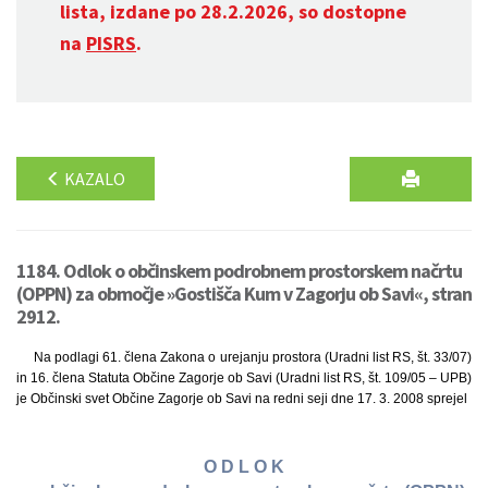
lista, izdane po 28.2.2026, so dostopne
na
PISRS
.
KAZALO
1184. Odlok o občinskem podrobnem prostorskem načrtu
(OPPN) za območje »Gostišča Kum v Zagorju ob Savi«, stran
2912.
Na podlagi 61. člena Zakona o urejanju prostora (Uradni list RS, št. 33/07)
in 16. člena Statuta Občine Zagorje ob Savi (Uradni list RS, št. 109/05 – UPB)
je Občinski svet Občine Zagorje ob Savi na redni seji dne 17. 3. 2008 sprejel
O D L O K