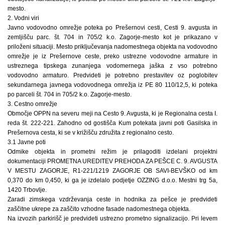
mesto.
2. Vodni viri
Javno vodovodno omrežje poteka po Prešernovi cesti, Cesti 9. avgusta in
zemljišču parc. št. 704 in 705/2 k.o. Zagorje-mesto kot je prikazano v
priloženi situaciji. Mesto priključevanja nadomestnega objekta na vodovodno
omrežje je iz Prešernove ceste, preko ustrezne vodovodne armature in
ustreznega tipskega zunanjega vodomernega jaška z vso potrebno
vodovodno armaturo. Predvideti je potrebno prestavitev oz poglobitev
sekundarnega javnega vodovodnega omrežja iz PE 80 110/12,5, ki poteka
po parceli št. 704 in 705/2 k.o. Zagorje-mesto.
3. Cestno omrežje
Območje OPPN na severu meji na Cesto 9. Avgusta, ki je Regionalna cesta I.
reda št. 222-221. Zahodno od gostišča Kum potekata javni poti Gasilska in
Prešernova cesta, ki se v križišču združita z regionalno cesto.
3.1 Javne poti
Odmike objekta in prometni režim je prilagoditi izdelani projektni
dokumentaciji PROMETNA UREDITEV PREHODA ZA PEŠCE C. 9. AVGUSTA
V MESTU ZAGORJE, R1-221/1219 ZAGORJE OB SAVI-BEVŠKO od km
0,370 do km 0,450, ki ga je izdelalo podjetje OZZING d.o.o. Mestni trg 5a,
1420 Trbovlje.
Zaradi zimskega vzdrževanja ceste in hodnika za pešce je predvideti
zaščitne ukrepe za zaščito vzhodne fasade nadomestnega objekta.
Na izvozih parkirišč je predvideti ustrezno prometno signalizacijo. Pri levem