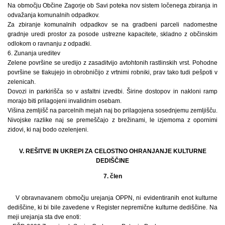
Na območju Občine Zagorje ob Savi poteka nov sistem ločenega zbiranja in
odvažanja komunalnih odpadkov.
Za zbiranje komunalnih odpadkov se na gradbeni parceli nadomestne
gradnje uredi prostor za posode ustrezne kapacitete, skladno z občinskim
odlokom o ravnanju z odpadki.
6. Zunanja ureditev
Zelene površine se uredijo z zasaditvijo avtohtonih rastlinskih vrst. Pohodne
površine se tlakujejo in obrobničijo z vrtnimi robniki, prav tako tudi pešpoti v
zelenicah.
Dovozi in parkirišča so v asfaltni izvedbi. Širine dostopov in nakloni ramp
morajo biti prilagojeni invalidnim osebam.
Višina zemljišč na parcelnih mejah naj bo prilagojena sosednjemu zemljišču.
Nivojske razlike naj se premeščajo z brežinami, le izjemoma z opornimi
zidovi, ki naj bodo ozelenjeni.
V. REŠITVE IN UKREPI ZA CELOSTNO OHRANJANJE KULTURNE
DEDIŠČINE
7. člen
V obravnavanem območju urejanja OPPN, ni evidentiranih enot kulturne
dediščine, ki bi bile zavedene v Register nepremične kulturne dediščine. Na
meji urejanja sta dve enoti: