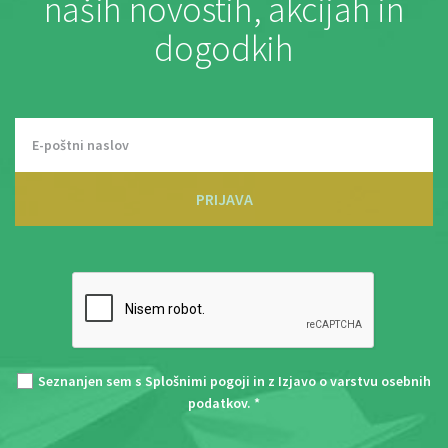
naših novostih, akcijah in
dogodkih
PRIJAVA
Seznanjen sem s
Splošnimi pogoji
in z
Izjavo o varstvu osebnih
podatkov
. *