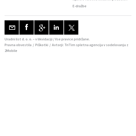
E-dražbe
Uradni list d. o. o. – v likvidaciji / Vse pravice pridržane.
Pravna obvestila
/
Piškotki
/ Avtorji:
TriTim spletna agencija
v sodelovanju z
2Mobile