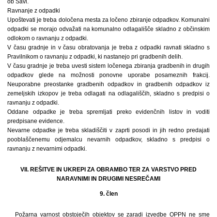
ob Savi.
Ravnanje z odpadki
Upoštevati je treba določena mesta za ločeno zbiranje odpadkov. Komunalni
odpadki se morajo odvažati na komunalno odlagališče skladno z občinskim
odlokom o ravnanju z odpadki.
V času gradnje in v času obratovanja je treba z odpadki ravnati skladno s
Pravilnikom o ravnanju z odpadki, ki nastanejo pri gradbenih delih.
V času gradnje je treba uvesti sistem ločenega zbiranja gradbenih in drugih
odpadkov glede na možnosti ponovne uporabe posameznih frakcij.
Neuporabne preostanke gradbenih odpadkov in gradbenih odpadkov iz
zemeljskih izkopov je treba odlagati na odlagališčih, skladno s predpisi o
ravnanju z odpadki.
Oddane odpadke je treba spremljati preko evidenčnih listov in voditi
predpisane evidence.
Nevarne odpadke je treba skladiščiti v zaprti posodi in jih redno predajati
pooblaščenemu odjemalcu nevarnih odpadkov, skladno s predpisi o
ravnanju z nevarnimi odpadki.
VII. REŠITVE IN UKREPI ZA OBRAMBO TER ZA VARSTVO PRED
NARAVNIMI IN DRUGIMI NESREČAMI
9. člen
Požarna varnost obstoječih objektov se zaradi izvedbe OPPN ne sme