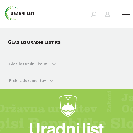
G
LASILO URADNI LIST RS
Glasilo Uradni list RS
Preklic dokumentov