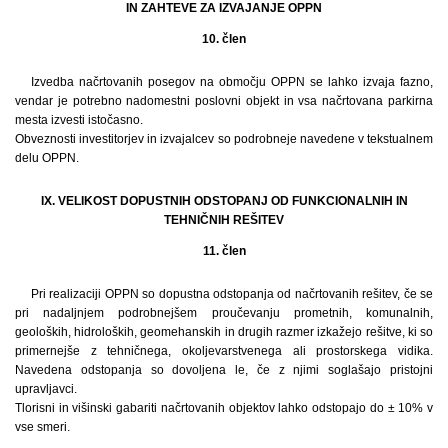
IN ZAHTEVE ZA IZVAJANJE OPPN
10. člen
Izvedba načrtovanih posegov na območju OPPN se lahko izvaja fazno,
vendar je potrebno nadomestni poslovni objekt in vsa načrtovana parkirna
mesta izvesti istočasno.
Obveznosti investitorjev in izvajalcev so podrobneje navedene v tekstualnem
delu OPPN.
IX. VELIKOST DOPUSTNIH ODSTOPANJ OD FUNKCIONALNIH IN
TEHNIČNIH REŠITEV
11. člen
Pri realizaciji OPPN so dopustna odstopanja od načrtovanih rešitev, če se
pri nadaljnjem podrobnejšem proučevanju prometnih, komunalnih,
geoloških, hidroloških, geomehanskih in drugih razmer izkažejo rešitve, ki so
primernejše z tehničnega, okoljevarstvenega ali prostorskega vidika.
Navedena odstopanja so dovoljena le, če z njimi soglašajo pristojni
upravljavci.
Tlorisni in višinski gabariti načrtovanih objektov lahko odstopajo do ± 10% v
vse smeri.