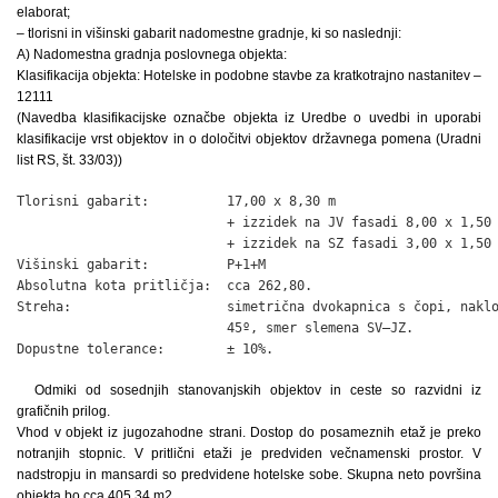
elaborat;
– tlorisni in višinski gabarit nadomestne gradnje, ki so naslednji:
A) Nadomestna gradnja poslovnega objekta:
Klasifikacija objekta: Hotelske in podobne stavbe za kratkotrajno nastanitev –
12111
(Navedba klasifikacijske označbe objekta iz Uredbe o uvedbi in uporabi
klasifikacije vrst objektov in o določitvi objektov državnega pomena (Uradni
list RS, št. 33/03))
Tlorisni gabarit:          17,00 x 8,30 m

                           + izzidek na JV fasadi 8,00 x 1,50 
                           + izzidek na SZ fasadi 3,00 x 1,50 
Višinski gabarit:          P+1+M

Absolutna kota pritličja:  cca 262,80.

Streha:                    simetrična dvokapnica s čopi, naklo
                           45º, smer slemena SV–JZ.

Dopustne tolerance:        ± 10%.
Odmiki od sosednjih stanovanjskih objektov in ceste so razvidni iz
grafičnih prilog.
Vhod v objekt iz jugozahodne strani. Dostop do posameznih etaž je preko
notranjih stopnic. V pritlični etaži je predviden večnamenski prostor. V
nadstropju in mansardi so predvidene hotelske sobe. Skupna neto površina
objekta bo cca 405,34 m2.