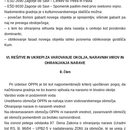
– EŠD 2690 Zagorje ob Savi – Cerkev sv. Petra in Pavla
– EŠD 6030 Zagorje ob Savi – Spomenik padlim med prvo svetovno vojno.
Nadomestna gradnja je s kulturnovarstvenega stališča možna:
– povečan tlorisni gabarit novega objekta je sprejemljiv, višinski gabarit pa
naj ne presega obstoječega;
– s tem bo ohranjena silhueta tega dela naselja s cerkvijo kot prostorsko
dominanto;
– oblikovanje fasad novega objekta lahko posnema oblikovanje gostišča
Kum.
VI. REŠITVE IN UKREPI ZA VAROVANJE OKOLJA, NARAVNIH VIROV IN
OHRANJANJA NARAVE
8. člen
Pri izdelavi OPPN je bil kot najpomembnejši kriterij upoštevan pogoj, da
načrtovana gradnja ne bo kvarno vplivala na naravno in bivalno okolje.
Varstvo vode in podzemnih voda
Ureditveno območje OPPN se nahaja izven vodovarstvenega območja.
Ohranjanje narave in naravnih vrednot
Na obravnavanem območju OPPN ni naravnih vrednot, zavarovanih območij
ali območij pomembnih za biotsko raznovrstnost.
Na osnovi petega odstavka 97. člena Zakona o ohranjanju narave (Uradni
list RS, št. 96/04 – UPB2-5 v nadaljevanju ZON) za območje, ki se ureja z