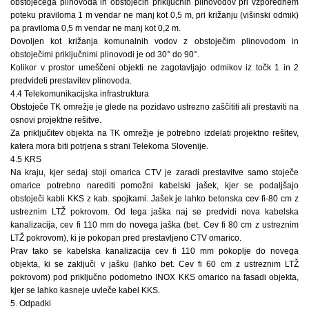
obstoječega plinovoda in obstoječih priključnih plinovodov pri vzporednem
poteku praviloma 1 m vendar ne manj kot 0,5 m, pri križanju (višinski odmik)
pa praviloma 0,5 m vendar ne manj kot 0,2 m.
Dovoljen kot križanja komunalnih vodov z obstoječim plinovodom in
obstoječimi priključnimi plinovodi je od 30° do 90°.
Kolikor v prostor umeščeni objekti ne zagotavljajo odmikov iz točk 1 in 2
predvideti prestavitev plinovoda.
4.4 Telekomunikacijska infrastruktura
Obstoječe TK omrežje je glede na pozidavo ustrezno zaščititi ali prestaviti na
osnovi projektne rešitve.
Za priključitev objekta na TK omrežje je potrebno izdelati projektno rešitev,
katera mora biti potrjena s strani Telekoma Slovenije.
4.5 KRS
Na kraju, kjer sedaj stoji omarica CTV je zaradi prestavitve samo stoječe
omarice potrebno narediti pomožni kabelski jašek, kjer se podaljšajo
obstoječi kabli KKS z kab. spojkami. Jašek je lahko betonska cev fi-80 cm z
ustreznim LTŽ pokrovom. Od tega jaška naj se predvidi nova kabelska
kanalizacija, cev fi 110 mm do novega jaška (bet. Cev fi 80 cm z ustreznim
LTŽ pokrovom), ki je pokopan pred prestavljeno CTV omarico.
Prav tako se kabelska kanalizacija cev fi 110 mm pokoplje do novega
objekta, ki se zaključi v jašku (lahko bet. Cev fi 60 cm z ustreznim LTŽ
pokrovom) pod priključno podometno INOX KKS omarico na fasadi objekta,
kjer se lahko kasneje uvleče kabel KKS.
5. Odpadki