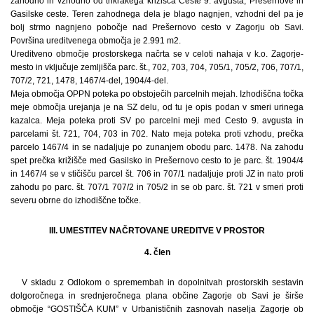
zahodno in vzhodno od trikrakega križišča Ceste 9. avgusta, Prešernove in
Gasilske ceste. Teren zahodnega dela je blago nagnjen, vzhodni del pa je
bolj strmo nagnjeno pobočje nad Prešernovo cesto v Zagorju ob Savi.
Površina ureditvenega območja je 2.991 m2.
Ureditveno območje prostorskega načrta se v celoti nahaja v k.o. Zagorje-
mesto in vključuje zemljišča parc. št., 702, 703, 704, 705/1, 705/2, 706, 707/1,
707/2, 721, 1478, 1467/4-del, 1904/4-del.
Meja območja OPPN poteka po obstoječih parcelnih mejah. Izhodiščna točka
meje območja urejanja je na SZ delu, od tu je opis podan v smeri urinega
kazalca. Meja poteka proti SV po parcelni meji med Cesto 9. avgusta in
parcelami št. 721, 704, 703 in 702. Nato meja poteka proti vzhodu, prečka
parcelo 1467/4 in se nadaljuje po zunanjem obodu parc. 1478. Na zahodu
spet prečka križišče med Gasilsko in Prešernovo cesto to je parc. št. 1904/4
in 1467/4 se v stičišču parcel št. 706 in 707/1 nadaljuje proti JZ in nato proti
zahodu po parc. št. 707/1 707/2 in 705/2 in se ob parc. št. 721 v smeri proti
severu obrne do izhodiščne točke.
III. UMESTITEV NAČRTOVANE UREDITVE V PROSTOR
4. člen
V skladu z Odlokom o spremembah in dopolnitvah prostorskih sestavin
dolgoročnega in srednjeročnega plana občine Zagorje ob Savi je širše
območje “GOSTIŠČA KUM” v Urbanističnih zasnovah naselja Zagorje ob