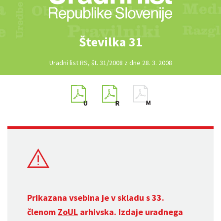
Številka 31
Uradni list RS, št. 31/2008 z dne 28. 3. 2008
Prikazana vsebina je v skladu s 33.
členom
ZoUL
arhivska. Izdaje uradnega