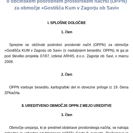
o občinskem podrobnem prostorskem načrtu (OPPN)
za območje »Gostišča Kum v Zagorju ob Savi«
I. SPLOŠNE DOLOČBE
1. člen
Sprejme se občinski podrobni prostorski načrt (OPPN) za območje
»Gostišča KUM v Zagorju ob Savi« (v nadaljnjem besedilu: OPPN), ki ga je
pod številko projekta 07/07, izdelal ARHIS, d.o.o. Zagorje ob Savi, v marcu
2008.
2. člen
OPPN vsebuje besedilo, kartografski del in obvezne priloge iz 19. člena
ZPNačrta.
II. UREDITVENO OBMOČJE OPPN Z MEJO UREDITVE
3. člen
Območje urejanja, ki je predmet obdelave prostorskega načrta, se nahaja