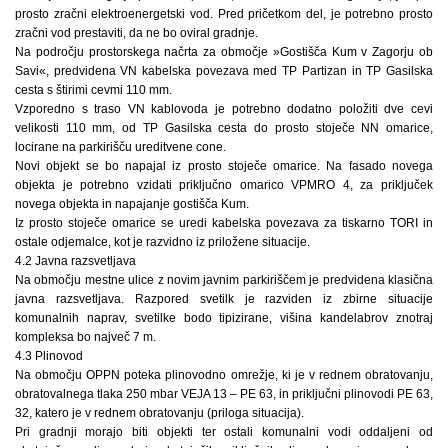
prosto zračni elektroenergetski vod. Pred pričetkom del, je potrebno prosto
zračni vod prestaviti, da ne bo oviral gradnje.
Na področju prostorskega načrta za območje »Gostišča Kum v Zagorju ob
Savi«, predvidena VN kabelska povezava med TP Partizan in TP Gasilska
cesta s štirimi cevmi 110 mm.
Vzporedno s traso VN kablovoda je potrebno dodatno položiti dve cevi
velikosti 110 mm, od TP Gasilska cesta do prosto stoječe NN omarice,
locirane na parkirišču ureditvene cone.
Novi objekt se bo napajal iz prosto stoječe omarice. Na fasado novega
objekta je potrebno vzidati priključno omarico VPMRO 4, za priključek
novega objekta in napajanje gostišča Kum.
Iz prosto stoječe omarice se uredi kabelska povezava za tiskarno TORI in
ostale odjemalce, kot je razvidno iz priložene situacije.
4.2 Javna razsvetljava
Na območju mestne ulice z novim javnim parkiriščem je predvidena klasična
javna razsvetljava. Razpored svetilk je razviden iz zbirne situacije
komunalnih naprav, svetilke bodo tipizirane, višina kandelabrov znotraj
kompleksa bo največ 7 m.
4.3 Plinovod
Na območju OPPN poteka plinovodno omrežje, ki je v rednem obratovanju,
obratovalnega tlaka 250 mbar VEJA 13 – PE 63, in priključni plinovodi PE 63,
32, katero je v rednem obratovanju (priloga situacija).
Pri gradnji morajo biti objekti ter ostali komunalni vodi oddaljeni od