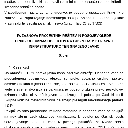
medfasadni odmiki, ki zagotavljajo minimalno osončenje po kriterijih
svetlobno tehnične ocene.
V izvedbenem načrtu zunanje ureditve, je potrebno upoštevati Pravilnik o
zahtevah za zagotavljanje neoviranega dostopa, vstopa in uporabe objektov
v javni rabi ter večstanovanjskih stavb (Uradni list RS, št. 97/03).
IV. ZASNOVA PROJEKTNIH REŠITEV IN POGOJEV GLEDE
PRIKLJUČEVANJA OBJEKTOV NA GOSPODARSKO JAVNO
INFRASTRUKTURO TER GRAJENO JAVNO
6. člen
1. Kanalizacija
Na območju OPPN poteka javno kanalizacijsko omrežje. Odpadne vode od
predvidenega gostinskega objekta se preko začasne čistilne naprave
odvede direktno v javno kanalizacijo, ki poteka po Gasilski cesti. Meteorne
vode s strehe, dvorišča in parkirišča je potrebno zbrati preko peskolovov
oziroma lovilca olj v jašek javne kanalizacije, ki poteka po Gasilski cesti.
Skupne količine meteornih voda ne smejo presegati maksimalnega pretoka
1,0 l/s.
Priključitev tako predhodno tretirane meteorne in odpadne vode se priključi
na nov zbirni jašek obstoječe kanalizacije, ki poteka po Gasilski cesti.
Odvodnjavanje odpadnih voda iz javnega parkirišča se izvede preko
obstoječe kanalizacije, ki poteka po mestni ulici parcele št. 721 k.o. Zagorje-