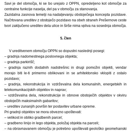
Savi je del območja, ki se bo urejalo z OPPN, opredeljeno kot območje za
centralne funkcije naselja, del pa v območju za stanovanja.
Zazidalna zasnova temelji na nadaljevanju obstoječega koncepta pozidave.
Načrtovana ureditev z obstoječo pozidavo na obeh straneh Prešernove ceste
tvori zaključeno ureditev dela ulice in širše nima vpliva na sosednja območja.
5. člen
V ureditvenem območju OPPN so dopustni naslednji posegi:
– gradnja nadomestnega poslovnega objekta;
– gradnja parkirišč;
– gradnja raznih dodatnih nadstrešnic in drugi pomožni objekti, vendar
morajo biti le-ti primerno oblikovani in se arhitektonsko vklopiti z ostalo
pozidavo;
– gradnja, rekonstrukcija in vzdrževalna dela komunalnih, energetskih in
telekomunikacijskih objektov in naprav;
– vzdrževalna dela, rekonstrukcije in obnove obstoječih objektov v okviru
obstoječih maksimalnih gabaritov;
– ureditev zunanjih površin ter postavitev urbane opreme.
Pri gradnji objektov se mora obvezno upoštevati:
– velikost in obliko gradbenih parcel;
– gradbeno linijo in lego objekta, položaj objekta na parceli;
– na obravnavanem območju je potrebno upoštevati geološko geomehanski