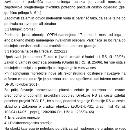
zavijanju iz parkirišča nadomestnega objekta je zaradi neustrezne
zagotovitve preglednega trikotnika potrebno postaviti cestno ogledalo (glej
grafično prilogo št. 6.1.).
Zagotoviti zajem in odvod meteornih voda iz parkirišč tako, da se le ta ne bo
prelivala na javno pot ali obratno.
3.2 Mirujoči promet
Parkiranju je na območju OPPN namenjeno 17 parkirnih mest, od tega je
eno parkirno mesto namenjeno invalidnim osebam. Parkirišča so locirana ob
obstoječi servisni cesti in na dvorišču nadomestne gradnje.
3.3 Regionalna cesta I. reda št. 222-221
Upoštevati je potrebno Zakon o javnih cestah (Uradni list RS, št. 33/06),
Zakon o varnosti cestnega prometa (Uradni list RS, št. 25/06), ter vse ostale
obstoječe predpise s področja cestogradnje in varstva cest.
Pri načrtovanju morebitne nove ali rekonstrukcije obstoječe navezave na
državno cestno omrežje je potrebno ustrezno upoštevati tudi interna navodila
DRSC (oktober 2001).
Za priključevanje obravnavane planske celote je potrebno na osnovi
predhodno pridobljenih projektnih pogojev Direkcije RS za ceste izdelati
poseben projekt PGD, PZI, ter si nanj pridobiti soglasje Direkcije RS za ceste,
skladno z Zakonom o graditvi objektov (ZGO-1-UPS1, Uradni list RS, št.
102/04 (14/05 – popr.), 120/2006 Odl. US: U-I-286/04-46).
4. Energetsko omrežje
4.1 Elektroenergetsko omrežje
Na objekt katerega je potrebno porušiti, zaradi nadomestne gradnje, je vpet