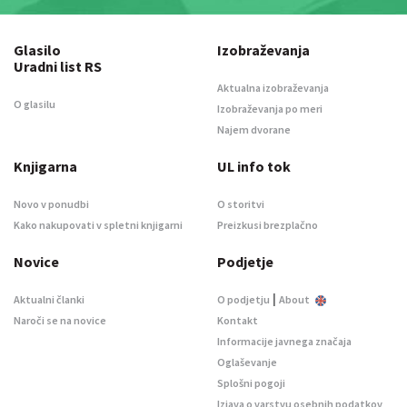
Glasilo
Izobraževanja
Uradni list RS
Aktualna izobraževanja
O glasilu
Izobraževanja po meri
Najem dvorane
Knjigarna
UL info tok
Novo v ponudbi
O storitvi
Kako nakupovati v spletni knjigarni
Preizkusi brezplačno
Novice
Podjetje
|
Aktualni članki
O podjetju
About
Naroči se na novice
Kontakt
Informacije javnega značaja
Oglaševanje
Splošni pogoji
Izjava o varstvu osebnih podatkov