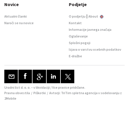
Novice
Podjetje
|
Aktualni članki
O podjetju
About
Naroči se na novice
Kontakt
Informacije javnega značaja
Oglaševanje
Splošni pogoji
Izjava o varstvu osebnih podatkov
E-dražbe
Uradni list d. o. o. – v likvidaciji / Vse pravice pridržane.
Pravna obvestila
/
Piškotki
/ Avtorji:
TriTim spletna agencija
v sodelovanju z
2Mobile