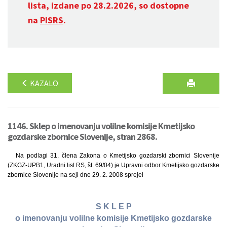
lista, izdane po 28.2.2026, so dostopne
na
PISRS
.
KAZALO
1146. Sklep o imenovanju volilne komisije Kmetijsko
gozdarske zbornice Slovenije, stran 2868.
Na podlagi 31. člena Zakona o Kmetijsko gozdarski zbornici Slovenije
(ZKGZ-UPB1, Uradni list RS, št. 69/04) je Upravni odbor Kmetijsko gozdarske
zbornice Slovenije na seji dne 29. 2. 2008 sprejel
S K L E P
o imenovanju volilne komisije Kmetijsko gozdarske