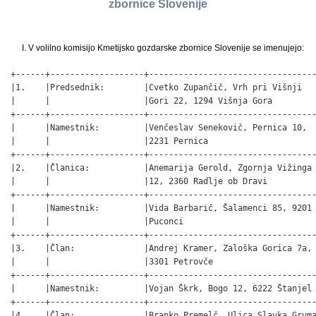
zbornice Slovenije
I. V volilno komisijo Kmetijsko gozdarske zbornice Slovenije se imenujejo:
+------+-------------------+----------------------------------
|1.    |Predsednik:        |Cvetko Zupančič, Vrh pri Višnji   
|      |                   |Gori 22, 1294 Višnja Gora         
+------+-------------------+----------------------------------
|      |Namestnik:         |Venčeslav Senekovič, Pernica 10,  
|      |                   |2231 Pernica                      
+------+-------------------+----------------------------------
|2.    |Članica:           |Anemarija Gerold, Zgornja Vižinga 
|      |                   |12, 2360 Radlje ob Dravi          
+------+-------------------+----------------------------------
|      |Namestnik:         |Vida Barbarič, Šalamenci 85, 9201 
|      |                   |Puconci                           
+------+-------------------+----------------------------------
|3.    |Član:              |Andrej Kramer, Zaloška Gorica 7a, 
|      |                   |3301 Petrovče                     
+------+-------------------+----------------------------------
|      |Namestnik:         |Vojan Škrk, Bogo 12, 6222 Štanjel 
+------+-------------------+----------------------------------
|4.    |Član:              |Branko Premelč, Ulica Slavka Gruma