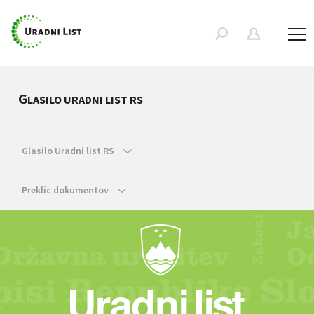
G
LASILO URADNI LIST RS
Glasilo Uradni list RS
Preklic dokumentov