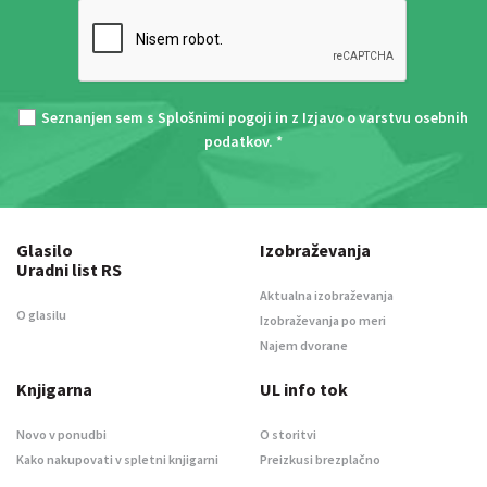
Seznanjen sem s
Splošnimi pogoji
in z
Izjavo o varstvu osebnih
podatkov
. *
Glasilo
Izobraževanja
Uradni list RS
Aktualna izobraževanja
O glasilu
Izobraževanja po meri
Najem dvorane
Knjigarna
UL info tok
Novo v ponudbi
O storitvi
Kako nakupovati v spletni knjigarni
Preizkusi brezplačno