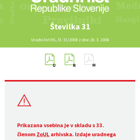
Številka 31
Uradni list RS, št. 31/2008 z dne 28. 3. 2008
Prikazana vsebina je v skladu s 33.
členom
ZoUL
arhivska. Izdaje uradnega