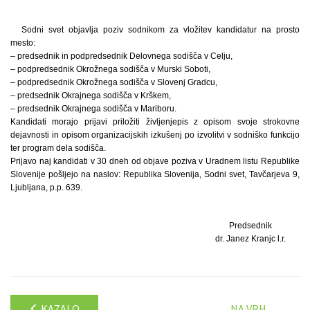
Sodni svet objavlja poziv sodnikom za vložitev kandidatur na prosto
mesto:
– predsednik in podpredsednik Delovnega sodišča v Celju,
– podpredsednik Okrožnega sodišča v Murski Soboti,
– podpredsednik Okrožnega sodišča v Slovenj Gradcu,
– predsednik Okrajnega sodišča v Krškem,
– predsednik Okrajnega sodišča v Mariboru.
Kandidati morajo prijavi priložiti življenjepis z opisom svoje strokovne
dejavnosti in opisom organizacijskih izkušenj po izvolitvi v sodniško funkcijo
ter program dela sodišča.
Prijavo naj kandidati v 30 dneh od objave poziva v Uradnem listu Republike
Slovenije pošljejo na naslov: Republika Slovenija, Sodni svet, Tavčarjeva 9,
Ljubljana, p.p. 639.
Predsednik
dr. Janez Kranjc l.r.
KAZALO
NA VRH