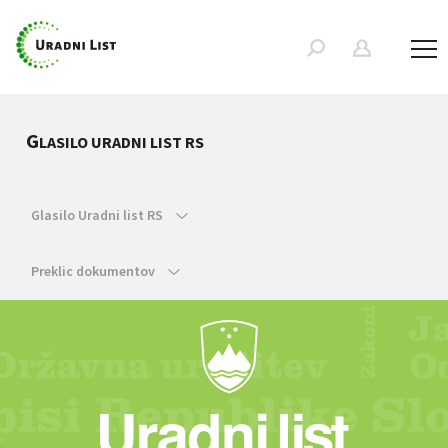
G
LASILO URADNI LIST RS
Glasilo Uradni list RS
Preklic dokumentov