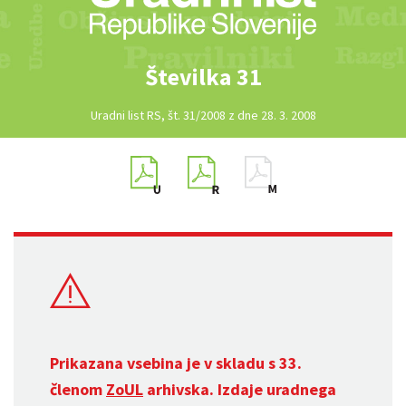
Številka 31
Uradni list RS, št. 31/2008 z dne 28. 3. 2008
Prikazana vsebina je v skladu s 33.
členom
ZoUL
arhivska. Izdaje uradnega