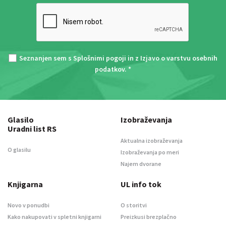
Seznanjen sem s
Splošnimi pogoji
in z
Izjavo o varstvu osebnih
podatkov
. *
Glasilo
Izobraževanja
Uradni list RS
Aktualna izobraževanja
O glasilu
Izobraževanja po meri
Najem dvorane
Knjigarna
UL info tok
Novo v ponudbi
O storitvi
Kako nakupovati v spletni knjigarni
Preizkusi brezplačno