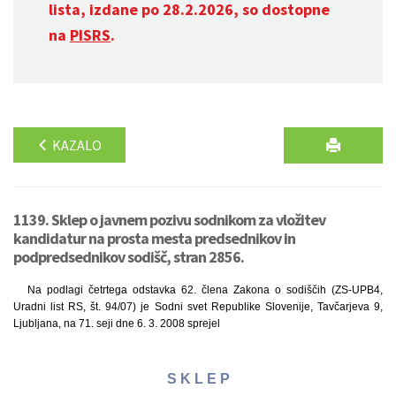
lista, izdane po 28.2.2026, so dostopne
na
PISRS
.
KAZALO
1139. Sklep o javnem pozivu sodnikom za vložitev
kandidatur na prosta mesta predsednikov in
podpredsednikov sodišč, stran 2856.
Na podlagi četrtega odstavka 62. člena Zakona o sodiščih (ZS-UPB4,
Uradni list RS, št. 94/07) je Sodni svet Republike Slovenije, Tavčarjeva 9,
Ljubljana, na 71. seji dne 6. 3. 2008 sprejel
S K L E P