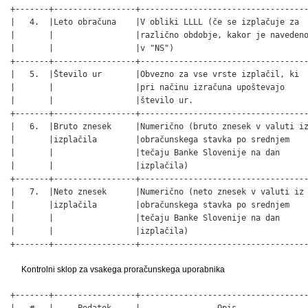
+-------+-----------------+-----------------------------------
|   4.  |Leto obračuna    |V obliki LLLL (če se izplačuje za  
|       |                 |različno obdobje, kakor je navedeno
|       |                 |v "NS")                            
+-------+-----------------+-----------------------------------
|   5.  |Število ur       |Obvezno za vse vrste izplačil, ki  
|       |                 |pri načinu izračuna upoštevajo     
|       |                 |število ur.                        
+-------+-----------------+-----------------------------------
|   6.  |Bruto znesek     |Numerično (bruto znesek v valuti iz
|       |izplačila        |obračunskega stavka po srednjem    
|       |                 |tečaju Banke Slovenije na dan      
|       |                 |izplačila)                         
+-------+-----------------+-----------------------------------
|   7.  |Neto znesek      |Numerično (neto znesek v valuti iz 
|       |izplačila        |obračunskega stavka po srednjem    
|       |                 |tečaju Banke Slovenije na dan      
|       |                 |izplačila)                         
+-------+-----------------+----------------------------------
Kontrolni sklop za vsakega proračunskega uporabnika
+-------+-----------------+-----------------------------------
|   #   |     Podatek     |                Opis               