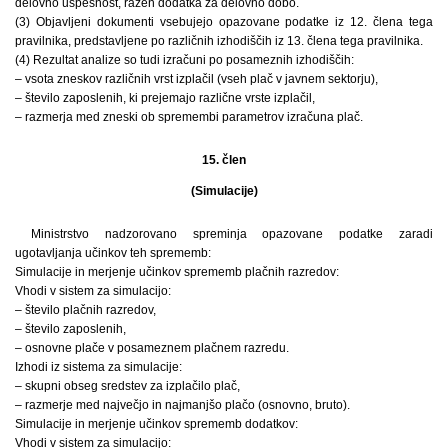
delovno uspešnost, razen dodatka za delovno dobo.
(3) Objavljeni dokumenti vsebujejo opazovane podatke iz 12. člena tega
pravilnika, predstavljene po različnih izhodiščih iz 13. člena tega pravilnika.
(4) Rezultat analize so tudi izračuni po posameznih izhodiščih:
– vsota zneskov različnih vrst izplačil (vseh plač v javnem sektorju),
– število zaposlenih, ki prejemajo različne vrste izplačil,
– razmerja med zneski ob spremembi parametrov izračuna plač.
15. člen
(Simulacije)
Ministrstvo nadzorovano spreminja opazovane podatke zaradi
ugotavljanja učinkov teh sprememb:
Simulacije in merjenje učinkov sprememb plačnih razredov:
Vhodi v sistem za simulacijo:
– število plačnih razredov,
– število zaposlenih,
– osnovne plače v posameznem plačnem razredu.
Izhodi iz sistema za simulacije:
– skupni obseg sredstev za izplačilo plač,
– razmerje med največjo in najmanjšo plačo (osnovno, bruto).
Simulacije in merjenje učinkov sprememb dodatkov:
Vhodi v sistem za simulacijo: