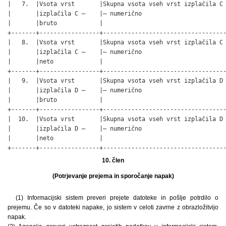
|   7.  |Vsota vrst       |Skupna vsota vseh vrst izplačila C 
|       |izplačila C –    |– numerično                        
|       |bruto            |                                   
+-------+-----------------+-----------------------------------
|   8.  |Vsota vrst       |Skupna vsota vseh vrst izplačila C 
|       |izplačila C –    |– numerično                        
|       |neto             |                                   
+-------+-----------------+-----------------------------------
|   9.  |Vsota vrst       |Skupna vsota vseh vrst izplačila D 
|       |izplačila D –    |– numerično                        
|       |bruto            |                                   
+-------+-----------------+-----------------------------------
|  10.  |Vsota vrst       |Skupna vsota vseh vrst izplačila D 
|       |izplačila D –    |– numerično                        
|       |neto             |                                   
+-------+-----------------+----------------------------------
10. člen
(Potrjevanje prejema in sporočanje napak)
(1) Informacijski sistem preveri prejete datoteke in pošlje potrdilo o
prejemu. Če so v datoteki napake, jo sistem v celoti zavrne z obrazložitvijo
napak.