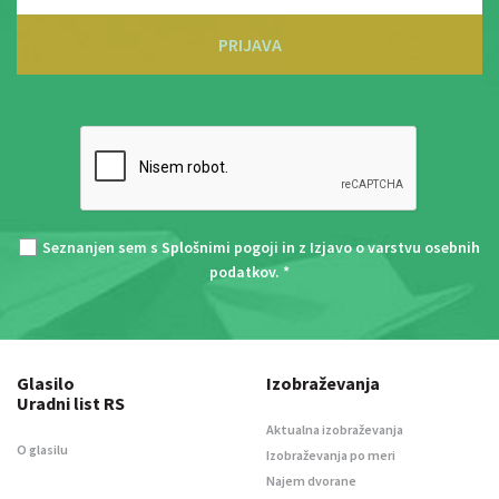
PRIJAVA
Seznanjen sem s
Splošnimi pogoji
in z
Izjavo o varstvu osebnih
podatkov
. *
Glasilo
Izobraževanja
Uradni list RS
Aktualna izobraževanja
O glasilu
Izobraževanja po meri
Najem dvorane