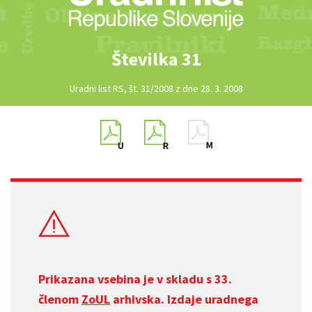
Številka 31
Uradni list RS, št. 31/2008 z dne 28. 3. 2008
Prikazana vsebina je v skladu s 33.
členom
ZoUL
arhivska. Izdaje uradnega