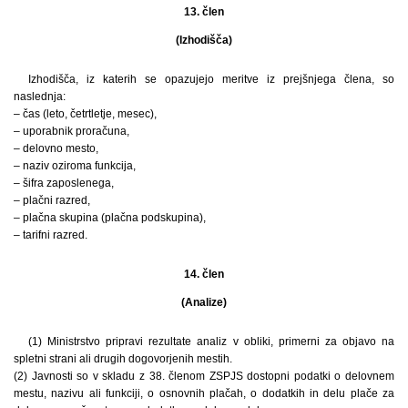
13. člen
(Izhodišča)
Izhodišča, iz katerih se opazujejo meritve iz prejšnjega člena, so
naslednja:
– čas (leto, četrtletje, mesec),
– uporabnik proračuna,
– delovno mesto,
– naziv oziroma funkcija,
– šifra zaposlenega,
– plačni razred,
– plačna skupina (plačna podskupina),
– tarifni razred.
14. člen
(Analize)
(1) Ministrstvo pripravi rezultate analiz v obliki, primerni za objavo na
spletni strani ali drugih dogovorjenih mestih.
(2) Javnosti so v skladu z 38. členom ZSPJS dostopni podatki o delovnem
mestu, nazivu ali funkciji, o osnovnih plačah, o dodatkih in delu plače za