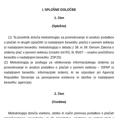
I. SPLOŠNE DOLOČBE
1. člen
(Splošno)
(1) Ta pravilnik določa metodologijo za posredovanje in analizo podatkov
o plačah in drugih izplačilih (v nadaljnjem besedilu: plače) v javnem sektorju
(v nadaljnjem besedilu: metodologija) v skladu z 38. in 39. členom Zakona o
sistemu plač v javnem sektorju (Uradni list RS, št. 95/07 – uradno prečiščeno
besedilo v nadaljnjem besedilu: ZSPJS).
(2) Metodologija je podlaga za oblikovanje informacijskega sistema za
posredovanje in analizo podatkov o plačah v javnem sektorju – ISPAP (v
nadaljnjem besedilu: informacijski sistem), ki se vzpostavi pri Agenciji
Republike Slovenije za javnopravne evidence in storitve (v nadaljnjem
besedilu: agencija).
2. člen
(Vsebina)
Metodologija določa vsebino, obliko in način prenosa podatkov o plačah