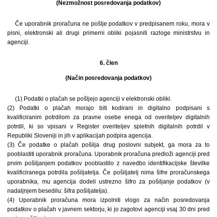
(Nezmožnost posredovanja podatkov)
Če uporabnik proračuna ne pošlje podatkov v predpisanem roku, mora v
pisni, elektronski ali drugi primerni obliki pojasniti razloge ministrstvu in
agenciji.
6. člen
(Način posredovanja podatkov)
(1) Podatki o plačah se pošljejo agenciji v elektronski obliki.
(2) Podatki o plačah morajo biti kodirani in digitalno podpisani s
kvalificiranim potrdilom za pravne osebe enega od overiteljev digitalnih
potrdil, ki so vpisani v Register overiteljev spletnih digitalnih potrdil v
Republiki Sloveniji in jih v aplikacijah podpira agencija.
(3) Če podatke o plačah pošilja drug poslovni subjekt, ga mora za to
pooblastiti uporabnik proračuna. Uporabnik proračuna predloži agenciji pred
prvim pošiljanjem podatkov pooblastilo z navedbo identifikacijske številke
kvalificiranega potrdila pošiljatelja. Če pošiljatelj nima šifre proračunskega
uporabnika, mu agencija dodeli ustrezno šifro za pošiljanje podatkov (v
nadaljnjem besedilu: šifra pošiljatelja).
(4) Uporabnik proračuna mora izpolniti vlogo za način posredovanja
podatkov o plačah v javnem sektorju, ki jo zagotovi agenciji vsaj 30 dni pred