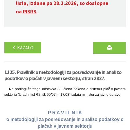
lista, izdane po 28.2.2026, so dostopne
na
PISRS
.
KAZALO
1125. Pravilnik o metodologiji za posredovanje in analizo
podatkov o plačah v javnem sektorju, stran 2827.
Na podlagi četrtega odstavka 38. člena Zakona o sistemu plač v javnem
sektorju (Uradni list RS, št. 95/07 in 17/08) izdaja minister za javno upravo
P R A V I L N I K
o metodologiji za posredovanje in analizo podatkov o
plačah v javnem sektorju