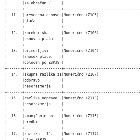
|       |za obračun V     |                                   
+-------+-----------------+-----------------------------------
|  11.  |prevedena osnovna|Numerično (Z105)                   
|       |plača            |                                   
+-------+-----------------+-----------------------------------
|  12.  |korekcijska      |Numerično (Z106)                   
|       |osnovna plača    |                                   
+-------+-----------------+-----------------------------------
|  13.  |primerljivi      |Numerično (Z104)                   
|       |znesek plače,    |                                   
|       |določen po ZSPJS |                                   
+-------+-----------------+-----------------------------------
|  14.  |skupna razlika za|Numerično (Z107)                   
|       |odpravo          |                                   
|       |nesorazmerja     |                                   
+-------+-----------------+-----------------------------------
|  15.  |razlika odprave  |Numerično (Z113)                   
|       |nesorazmerja     |                                   
+-------+-----------------+-----------------------------------
|  16.  |zmanjšanje po    |Numerično (Z115)                   
|       |uredbi           |                                   
+-------+-----------------+-----------------------------------
|  17.  |razlika – 14.    |Numerično (Z117)                   
|       |člen ZSPJS       |                                   