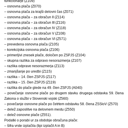
funkcionarje (Z109)
– osnovna plača (Z070)
– osnovna plača za krajši delovni čas (Z071)
– osnovna plača – za obračun II (Z114)
– osnovna plača – za obračun III (Z116)
– osnovna plača – za obračun IV (Z118)
– osnovna plača – za obračun V (Z108)
– osnovna plača – za obračun VI (Z571)
– prevedena osnovna plača (Z105)
– korekcijska osnovna plača (Z106)
– primerljivi znesek plače, določen po ZSPJS (Z104)
– skupna razlika za odpravo nesorazmerja (Z107)
– razlika odprave nesorazmerja (Z113)
– zmanjšanje po uredbi (Z115)
– razlika – 14. člen ZSPJS (Z117)
– razlika – 15. člen ZSPJS (Z119)
– razlika do plače glede na 49. člen ZSPJS (A040)
– povečanje osnovne plače po drugem stavku drugega odstavka 59. člena
Zakona o službi v Slovenski vojski (Z560)
– povečanje osnovne plače po četrtem odstavku 58. člena ZSSloV (Z570)
– delež zaposlitve na delovnem mestu (Z550)
– delež osnovne plače (Z551).
Podatki o porabi ur za obdobje obračuna plače:
– šifra vrste izplačila (tipi izplačil A in B)