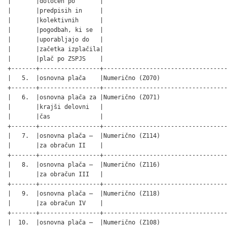
|       |določen po       |                                   
|       |predpisih in     |                                   
|       |kolektivnih      |                                   
|       |pogodbah, ki se  |                                   
|       |uporabljajo do   |                                   
|       |začetka izplačila|                                   
|       |plač po ZSPJS    |                                   
+-------+-----------------+-----------------------------------
|   5.  |osnovna plača    |Numerično (Z070)                   
+-------+-----------------+-----------------------------------
|   6.  |osnovna plača za |Numerično (Z071)                   
|       |krajši delovni   |                                   
|       |čas              |                                   
+-------+-----------------+-----------------------------------
|   7.  |osnovna plača –  |Numerično (Z114)                   
|       |za obračun II    |                                   
+-------+-----------------+-----------------------------------
|   8.  |osnovna plača –  |Numerično (Z116)                   
|       |za obračun III   |                                   
+-------+-----------------+-----------------------------------
|   9.  |osnovna plača –  |Numerično (Z118)                   
|       |za obračun IV    |                                   
+-------+-----------------+-----------------------------------
|  10.  |osnovna plača –  |Numerično (Z108)                   