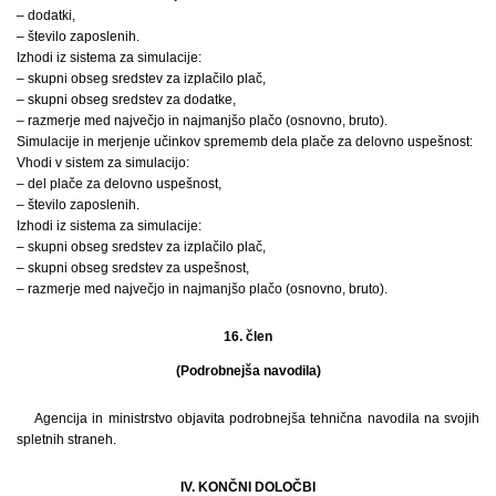
– dodatki,
– število zaposlenih.
Izhodi iz sistema za simulacije:
– skupni obseg sredstev za izplačilo plač,
– skupni obseg sredstev za dodatke,
– razmerje med največjo in najmanjšo plačo (osnovno, bruto).
Simulacije in merjenje učinkov sprememb dela plače za delovno uspešnost:
Vhodi v sistem za simulacijo:
– del plače za delovno uspešnost,
– število zaposlenih.
Izhodi iz sistema za simulacije:
– skupni obseg sredstev za izplačilo plač,
– skupni obseg sredstev za uspešnost,
– razmerje med največjo in najmanjšo plačo (osnovno, bruto).
16. člen
(Podrobnejša navodila)
Agencija in ministrstvo objavita podrobnejša tehnična navodila na svojih
spletnih straneh.
IV. KONČNI DOLOČBI