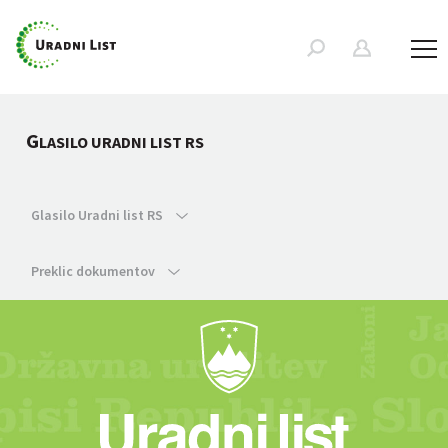
G
LASILO URADNI LIST RS
Glasilo Uradni list RS
Preklic dokumentov