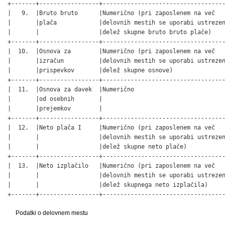
+-------+-----------------+-----------------------------------
|   9.  |Bruto bruto      |Numerično (pri zaposlenem na več   
|       |plača            |delovnih mestih se uporabi ustrezen
|       |                 |delež skupne bruto bruto plače)    
+-------+-----------------+-----------------------------------
|  10.  |Osnova za        |Numerično (pri zaposlenem na več   
|       |izračun          |delovnih mestih se uporabi ustrezen
|       |prispevkov       |delež skupne osnove)               
+-------+-----------------+-----------------------------------
|  11.  |Osnova za davek  |Numerično                          
|       |od osebnih       |                                   
|       |prejemkov        |                                   
+-------+-----------------+-----------------------------------
|  12.  |Neto plača I     |Numerično (pri zaposlenem na več   
|       |                 |delovnih mestih se uporabi ustrezen
|       |                 |delež skupne neto plače)           
+-------+-----------------+-----------------------------------
|  13.  |Neto izplačilo   |Numerično (pri zaposlenem na več   
|       |                 |delovnih mestih se uporabi ustrezen
|       |                 |delež skupnega neto izplačila)     
+-------+-----------------+----------------------------------
Podatki o delovnem mestu