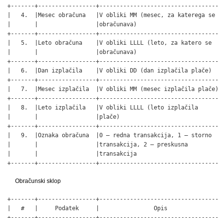
+-------+-----------------+-----------------------------------
|   4.  |Mesec obračuna   |V obliki MM (mesec, za katerega se 
|       |                 |obračunava)                        
+-------+-----------------+-----------------------------------
|   5.  |Leto obračuna    |V obliki LLLL (leto, za katero se  
|       |                 |obračunava)                        
+-------+-----------------+-----------------------------------
|   6.  |Dan izplačila    |V obliki DD (dan izplačila plače)  
+-------+-----------------+-----------------------------------
|   7.  |Mesec izplačila  |V obliki MM (mesec izplačila plače)
+-------+-----------------+-----------------------------------
|   8.  |Leto izplačila   |V obliki LLLL (leto izplačila      
|       |                 |plače)                             
+-------+-----------------+-----------------------------------
|   9.  |Oznaka obračuna  |0 – redna transakcija, 1 – storno  
|       |                 |transakcija, 2 – preskusna         
|       |                 |transakcija                        
+-------+-----------------+----------------------------------
Obračunski sklop
+-------+-----------------+-----------------------------------
|   #   |     Podatek     |                Opis               
+-------+-----------------+-----------------------------------