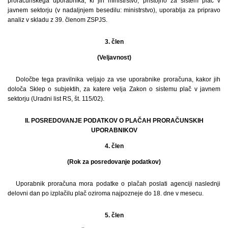
proračunskega uporabnika, ki jih ministrstvo, pristojno za sistem plač v
javnem sektorju (v nadaljnjem besedilu: ministrstvo), uporablja za pripravo
analiz v skladu z 39. členom ZSPJS.
3. člen
(Veljavnost)
Določbe tega pravilnika veljajo za vse uporabnike proračuna, kakor jih
določa Sklep o subjektih, za katere velja Zakon o sistemu plač v javnem
sektorju (Uradni list RS, št. 115/02).
II. POSREDOVANJE PODATKOV O PLAČAH PRORAČUNSKIH
UPORABNIKOV
4. člen
(Rok za posredovanje podatkov)
Uporabnik proračuna mora podatke o plačah poslati agenciji naslednji
delovni dan po izplačilu plač oziroma najpozneje do 18. dne v mesecu.
5. člen