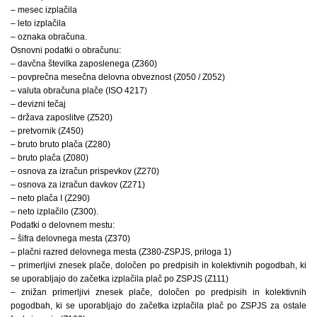
– mesec izplačila
– leto izplačila
– oznaka obračuna.
Osnovni podatki o obračunu:
– davčna številka zaposlenega (Z360)
– povprečna mesečna delovna obveznost (Z050 / Z052)
– valuta obračuna plače (ISO 4217)
– devizni tečaj
– država zaposlitve (Z520)
– pretvornik (Z450)
– bruto bruto plača (Z280)
– bruto plača (Z080)
– osnova za izračun prispevkov (Z270)
– osnova za izračun davkov (Z271)
– neto plača I (Z290)
– neto izplačilo (Z300).
Podatki o delovnem mestu:
– šifra delovnega mesta (Z370)
– plačni razred delovnega mesta (Z380-ZSPJS, priloga 1)
– primerljivi znesek plače, določen po predpisih in kolektivnih pogodbah, ki
se uporabljajo do začetka izplačila plač po ZSPJS (Z111)
– znižan primerljivi znesek plače, določen po predpisih in kolektivnih
pogodbah, ki se uporabljajo do začetka izplačila plač po ZSPJS za ostale