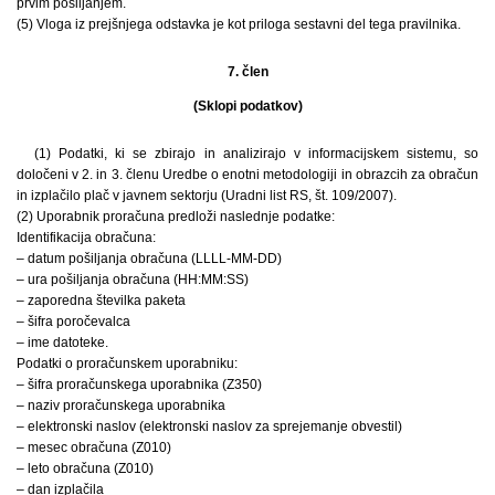
prvim pošiljanjem.
(5) Vloga iz prejšnjega odstavka je kot priloga sestavni del tega pravilnika.
7. člen
(Sklopi podatkov)
(1) Podatki, ki se zbirajo in analizirajo v informacijskem sistemu, so
določeni v 2. in 3. členu Uredbe o enotni metodologiji in obrazcih za obračun
in izplačilo plač v javnem sektorju (Uradni list RS, št. 109/2007).
(2) Uporabnik proračuna predloži naslednje podatke:
Identifikacija obračuna:
– datum pošiljanja obračuna (LLLL-MM-DD)
– ura pošiljanja obračuna (HH:MM:SS)
– zaporedna številka paketa
– šifra poročevalca
– ime datoteke.
Podatki o proračunskem uporabniku:
– šifra proračunskega uporabnika (Z350)
– naziv proračunskega uporabnika
– elektronski naslov (elektronski naslov za sprejemanje obvestil)
– mesec obračuna (Z010)
– leto obračuna (Z010)
– dan izplačila