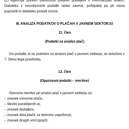
(2) Agencija preveri ustreznost prejetih podatkov v informacijski sistem.
Datoteko z neustreznimi podatki lahko zavrne, pošiljatelj pa jih mora
popraviti in datoteko poslati znova.
III. ANALIZA PODATKOV O PLAČAH V JAVNEM SEKTORJU
11. člen
(Podatki za analizo plač)
Vsi podatki, ki so potrebni za analizo plač v javnem sektorju, so določeni v
7. členu tega pravilnika.
12. člen
(Opazovani podatki – meritve)
Osnovne meritve pri analizi plač v javnem sektorju so:
– znesek osnovne plače,
– število porabljenih ur,
– znesek dodatkov,
– znesek dela plače za delovno uspešnost,
– znesek drugih vrst izplačil.