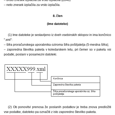
– neto znesek izplačila za vrsto izplačila.
8. člen
(Ime datoteke)
(1) Ime datoteke je sestavljeno iz dveh vsebinskih sklopov in ima končnico
".xml":
– šifra proračunskega uporabnika oziroma šifra pošiljatelja (5-mestna šifra);
– zaporedna številka paketa v koledarskem letu, pri čemer so v paketu vsi
podatki, poslani v posamezni datoteki.
(2) Ob ponovitvi prenosa že poslanih podatkov je treba znova predložiti
vse podatke, datoteko pa označiti z isto zaporedno številko paketa.