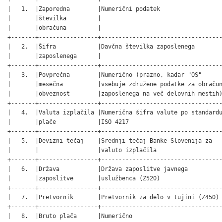
|   1.  |Zaporedna        |Numerični podatek                  
|       |številka         |                                   
|       |obračuna         |                                   
+-------+-----------------+-----------------------------------
|   2.  |Šifra            |Davčna številka zaposlenega        
|       |zaposlenega      |                                   
+-------+-----------------+-----------------------------------
|   3.  |Povprečna        |Numerično (prazno, kadar "OS"      
|       |mesečna          |vsebuje združene podatke za obračun
|       |obveznost        |zaposlenega na več delovnih mestih)
+-------+-----------------+-----------------------------------
|   4.  |Valuta izplačila |Numerična šifra valute po standardu
|       |plače            |ISO 4217                           
+-------+-----------------+-----------------------------------
|   5.  |Devizni tečaj    |Srednji tečaj Banke Slovenija za   
|       |                 |valuto izplačila                   
+-------+-----------------+-----------------------------------
|   6.  |Država           |Država zaposlitve javnega          
|       |zaposlitve       |uslužbenca (Z520)                  
+-------+-----------------+-----------------------------------
|   7.  |Pretvornik       |Pretvornik za delo v tujini (Z450) 
+-------+-----------------+-----------------------------------
|   8.  |Bruto plača      |Numerično                          