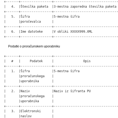
+-------+-----------------+-----------------------------------
|   4.  |Številka paketa  |3-mestna zaporedna številka paketa 
+-------+-----------------+-----------------------------------
|   5.  |Šifra            |5-mestna šifra                     
|       |poročevalca      |                                   
+-------+-----------------+-----------------------------------
|   6.  |Ime datoteke     |V obliki XXXXX999.XML              
+-------+-----------------+----------------------------------
Podatki o proračunskem uporabniku
+-------+-----------------+-----------------------------------
|   #   |     Podatek     |                Opis               
+-------+-----------------+-----------------------------------
|   1.  |Šifra            |5-mestna šifra                     
|       |proračunskega    |                                   
|       |uporabnika       |                                   
+-------+-----------------+-----------------------------------
|   2.  |Naziv            |Naziv iz šifranta PU               
|       |proračunskega    |                                   
|       |uporabnika       |                                   
+-------+-----------------+-----------------------------------
|   3.  |Elektronski      |                                   
|       |naslov           |                                   