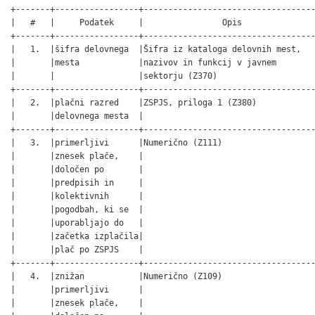
+-------+-----------------+-----------------------------------
|   #   |     Podatek     |                Opis               
+-------+-----------------+-----------------------------------
|   1.  |šifra delovnega  |Šifra iz kataloga delovnih mest,   
|       |mesta            |nazivov in funkcij v javnem        
|       |                 |sektorju (Z370)                    
+-------+-----------------+-----------------------------------
|   2.  |plačni razred    |ZSPJS, priloga 1 (Z380)            
|       |delovnega mesta  |                                   
+-------+-----------------+-----------------------------------
|   3.  |primerljivi      |Numerično (Z111)                   
|       |znesek plače,    |                                   
|       |določen po       |                                   
|       |predpisih in     |                                   
|       |kolektivnih      |                                   
|       |pogodbah, ki se  |                                   
|       |uporabljajo do   |                                   
|       |začetka izplačila|                                   
|       |plač po ZSPJS    |                                   
+-------+-----------------+-----------------------------------
|   4.  |znižan           |Numerično (Z109)                   
|       |primerljivi      |                                   
|       |znesek plače,    |                                   