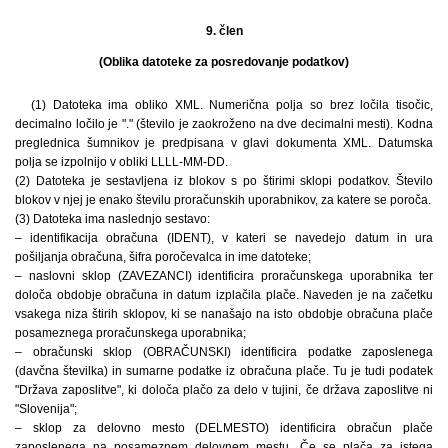
9. člen
(Oblika datoteke za posredovanje podatkov)
(1) Datoteka ima obliko XML. Numerična polja so brez ločila tisočic,
decimalno ločilo je "." (število je zaokroženo na dve decimalni mesti). Kodna
preglednica šumnikov je predpisana v glavi dokumenta XML. Datumska
polja se izpolnijo v obliki LLLL-MM-DD.
(2) Datoteka je sestavljena iz blokov s po štirimi sklopi podatkov. Število
blokov v njej je enako številu proračunskih uporabnikov, za katere se poroča.
(3) Datoteka ima naslednjo sestavo:
– identifikacija obračuna (IDENT), v kateri se navedejo datum in ura
pošiljanja obračuna, šifra poročevalca in ime datoteke;
– naslovni sklop (ZAVEZANCI) identificira proračunskega uporabnika ter
določa obdobje obračuna in datum izplačila plače. Naveden je na začetku
vsakega niza štirih sklopov, ki se nanašajo na isto obdobje obračuna plače
posameznega proračunskega uporabnika;
– obračunski sklop (OBRAČUNSKI) identificira podatke zaposlenega
(davčna številka) in sumarne podatke iz obračuna plače. Tu je tudi podatek
"Država zaposlitve", ki določa plačo za delo v tujini, če država zaposlitve ni
"Slovenija";
– sklop za delovno mesto (DELMESTO) identificira obračun plače
zaposlenega na posameznem delovnem mestu. Če se plača za istega