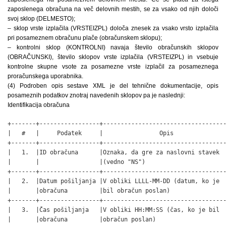
zaposlenega obračuna na več delovnih mestih, se za vsako od njih določi
svoj sklop (DELMESTO);
– sklop vrste izplačila (VRSTEIZPL) določa znesek za vsako vrsto izplačila
pri posameznem obračunu plače (obračunskem sklopu);
– kontrolni sklop (KONTROLNI) navaja število obračunskih sklopov
(OBRAČUNSKI), število sklopov vrste izplačila (VRSTEIZPL) in vsebuje
kontrolne skupne vsote za posamezne vrste izplačil za posameznega
proračunskega uporabnika.
(4) Podroben opis sestave XML je del tehnične dokumentacije, opis
posameznih podatkov znotraj navedenih sklopov pa je naslednji:
Identifikacija obračuna
+-------+-----------------+-----------------------------------
|   #   |     Podatek     |                Opis               
+-------+-----------------+-----------------------------------
|   1.  |ID obračuna      |Oznaka, da gre za naslovni stavek  
|       |                 |(vedno "NS")                       
+-------+-----------------+-----------------------------------
|   2.  |Datum pošiljanja |V obliki LLLL-MM-DD (datum, ko je  
|       |obračuna         |bil obračun poslan)                
+-------+-----------------+-----------------------------------
|   3.  |Čas pošiljanja   |V obliki HH:MM:SS (čas, ko je bil  
|       |obračuna         |obračun poslan)                    