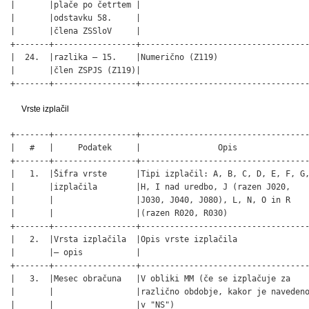
|       |plače po četrtem |                                   
|       |odstavku 58.     |                                   
|       |člena ZSSloV     |                                   
+-------+-----------------+-----------------------------------
|  24.  |razlika – 15.    |Numerično (Z119)                   
|       |člen ZSPJS (Z119)|                                   
+-------+-----------------+----------------------------------
Vrste izplačil
+-------+-----------------+-----------------------------------
|   #   |     Podatek     |                Opis               
+-------+-----------------+-----------------------------------
|   1.  |Šifra vrste      |Tipi izplačil: A, B, C, D, E, F, G,
|       |izplačila        |H, I nad uredbo, J (razen J020,    
|       |                 |J030, J040, J080), L, N, O in R    
|       |                 |(razen R020, R030)                 
+-------+-----------------+-----------------------------------
|   2.  |Vrsta izplačila  |Opis vrste izplačila               
|       |– opis           |                                   
+-------+-----------------+-----------------------------------
|   3.  |Mesec obračuna   |V obliki MM (če se izplačuje za    
|       |                 |različno obdobje, kakor je navedeno
|       |                 |v "NS")                            