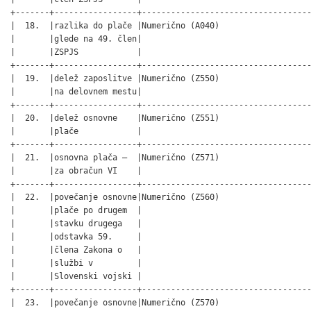
+-------+-----------------+-----------------------------------
|  18.  |razlika do plače |Numerično (A040)                   
|       |glede na 49. člen|                                   
|       |ZSPJS            |                                   
+-------+-----------------+-----------------------------------
|  19.  |delež zaposlitve |Numerično (Z550)                   
|       |na delovnem mestu|                                   
+-------+-----------------+-----------------------------------
|  20.  |delež osnovne    |Numerično (Z551)                   
|       |plače            |                                   
+-------+-----------------+-----------------------------------
|  21.  |osnovna plača –  |Numerično (Z571)                   
|       |za obračun VI    |                                   
+-------+-----------------+-----------------------------------
|  22.  |povečanje osnovne|Numerično (Z560)                   
|       |plače po drugem  |                                   
|       |stavku drugega   |                                   
|       |odstavka 59.     |                                   
|       |člena Zakona o   |                                   
|       |službi v         |                                   
|       |Slovenski vojski |                                   
+-------+-----------------+-----------------------------------
|  23.  |povečanje osnovne|Numerično (Z570)                   