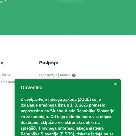
ov
. *
ce
Podjetje
|
i članki
O podjetju
About
se na novice
Kontakt
×
Obvestilo
Informacije javnega
značaja
Z uveljavitvijo
novega zakona (ZOUL)
se je
Oglaševanje
izdajanje uradnega lista s 1. 3. 2026 preneslo
Splošni pogoji
neposredno
na Službo Vlade Republike Slovenije
Izjava o varstvu osebnih
za zakonodajo
. Od tega datuma bodo vse objave
podatkov
dostopne izključno v elektronski obliki na
spletišču Pravnega informacijskega sistema
E-dražbe
Republike Slovenije (PISRS), tiskana izdaja pa se