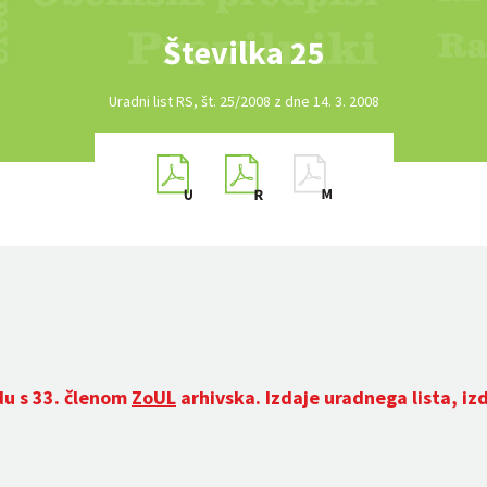
Številka 25
Uradni list RS, št. 25/2008 z dne 14. 3. 2008
du s 33. členom
ZoUL
arhivska. Izdaje uradnega lista, iz