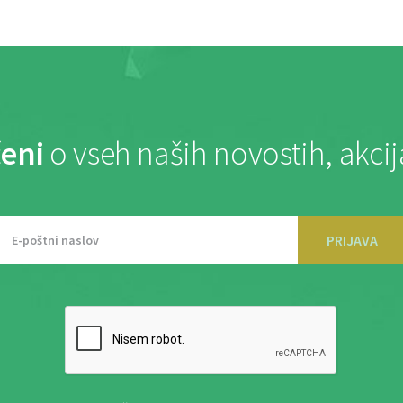
eni
o vseh naših novostih, akci
PRIJAVA