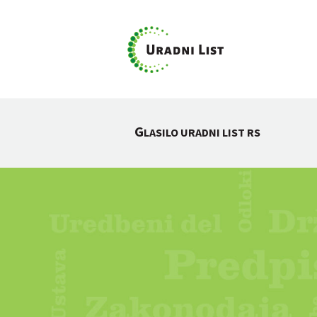
G
LASILO URADNI LIST RS