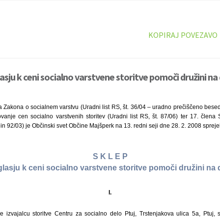
KOPIRAJ POVEZAVO
lasju k ceni socialno varstvene storitve pomoči družini n
 Zakona o socialnem varstvu (Uradni list RS, št. 36/04 – uradno prečiščeno besedi
ovanje cen socialno varstvenih storitev (Uradni list RS, št. 87/06) ter 17. člena
9 in 92/03) je Občinski svet Občine Majšperk na 13. redni seji dne 28. 2. 2008 spreje
S K L E P
glasju k ceni socialno varstvene storitve pomoči družini na
I.
 izvajalcu storitve Centru za socialno delo Ptuj, Trstenjakova ulica 5a, Ptuj, 