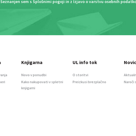
Seznanjen sem s
Splošnimi pogoji
in z
Izjavo o varstvu osebnih podatk
a
Knjigarna
UL info tok
Novi
vanja
Novo v ponudbi
O storitvi
Aktualn
meri
Kako nakupovati v spletni
Preizkusi brezplačno
Naroči 
knjigarni