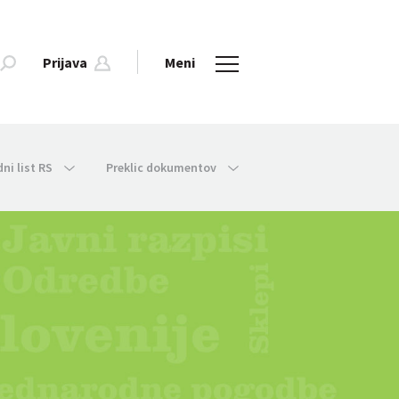
Prijava
Meni
dni list RS
Preklic dokumentov