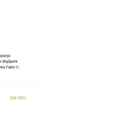
.
upanja
e Majšperk
nka Fakin l.r.
NA VRH