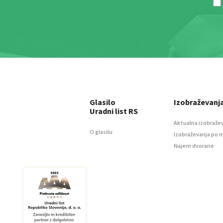
Glasilo
Izobraževanj
Uradni list RS
Aktualna izobraže
O glasilu
Izobraževanja po 
Najem dvorane