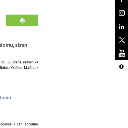
a domu, stran
lo), 38. člena Pravilnika
 Statuta Občine Majšperk
l
 domu
soglasje k ceni socialno