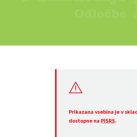
Prikazana vsebina je v skla
dostopne na
PISRS
.