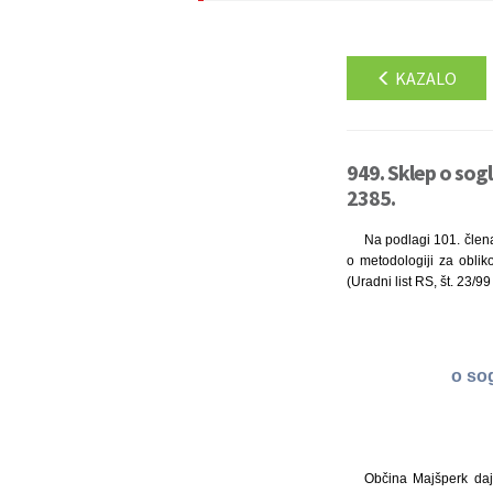
KAZALO
949. Sklep o sog
2385.
Na podlagi 101. člena
o metodologiji za oblik
(Uradni list RS, št. 23/9
o so
Občina Majšperk daje