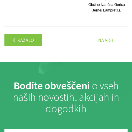
Občine Ivančna Gorica
Jernej Lampret l.r.
KAZALO
NA VRH
Bodite obveščeni
o vseh
naših novostih, akcijah in
dogodkih