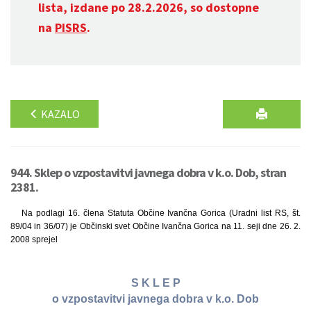
lista, izdane po 28.2.2026, so dostopne
na
PISRS
.
KAZALO
944. Sklep o vzpostavitvi javnega dobra v k.o. Dob, stran
2381.
Na podlagi 16. člena Statuta Občine Ivančna Gorica (Uradni list RS, št.
89/04 in 36/07) je Občinski svet Občine Ivančna Gorica na 11. seji dne 26. 2.
2008 sprejel
S K L E P
o vzpostavitvi javnega dobra v k.o. Dob