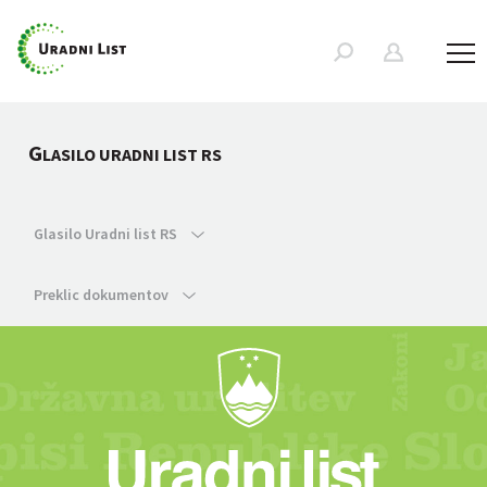
G
LASILO URADNI LIST RS
Glasilo Uradni list RS
Preklic dokumentov