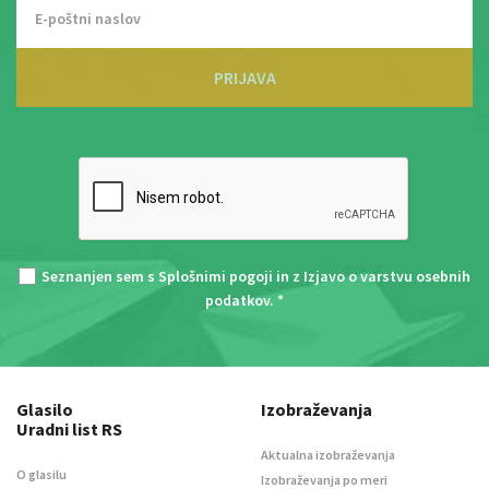
PRIJAVA
Seznanjen sem s
Splošnimi pogoji
in z
Izjavo o varstvu osebnih
podatkov
. *
Glasilo
Izobraževanja
Uradni list RS
Aktualna izobraževanja
O glasilu
Izobraževanja po meri