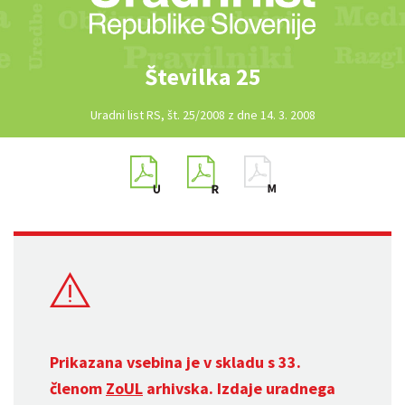
Številka 25
Uradni list RS, št. 25/2008 z dne 14. 3. 2008
Prikazana vsebina je v skladu s 33.
členom
ZoUL
arhivska. Izdaje uradnega