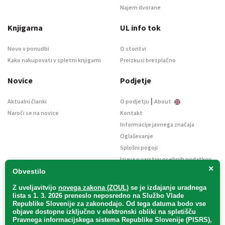
Najem dvorane
Knjigarna
UL info tok
Novo v ponudbi
O storitvi
Kako nakupovati v spletni knjigarni
Preizkusi brezplačno
Novice
Podjetje
|
Aktualni članki
O podjetju
About
Naroči se na novice
Kontakt
Informacije javnega značaja
Oglaševanje
Splošni pogoji
Izjava o varstvu osebnih podatkov
×
E-dražbe
Obvestilo
Z uveljavitvijo
novega zakona (ZOUL)
se je
izdajanje uradnega
lista s 1. 3. 2026 preneslo
neposredno
na Službo Vlade
Republike Slovenije za zakonodajo
. Od tega datuma bodo vse
objave dostopne izključno v elektronski obliki na spletišču
Pravnega informacijskega sistema Republike Slovenije (PISRS),