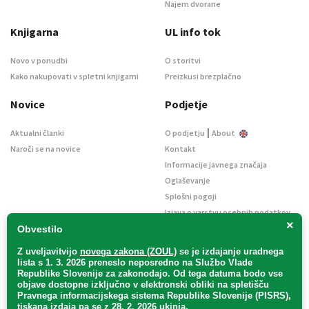
Najem dvorane
Knjigarna
UL info tok
Novo v ponudbi
O storitvi
Kako nakupovati v spletni knjigarni
Preizkusi brezplačno
Novice
Podjetje
|
Aktualni članki
O podjetju
About
Naroči se na novice
Kontakt
Informacije javnega značaja
Oglaševanje
Splošni pogoji
Izjava o varstvu osebnih podatkov
×
E-dražbe
Obvestilo
Z uveljavitvijo
novega zakona (ZOUL)
se je
izdajanje uradnega
lista s 1. 3. 2026 preneslo
neposredno
na Službo Vlade
Republike Slovenije za zakonodajo
. Od tega datuma bodo vse
objave dostopne izključno v elektronski obliki na spletišču
Pravnega informacijskega sistema Republike Slovenije (PISRS),
Uradni list d. o. o. – v likvidaciji / Vse pravice pridržane.
tiskana izdaja pa se z 28. 2. 2026 ukinja.