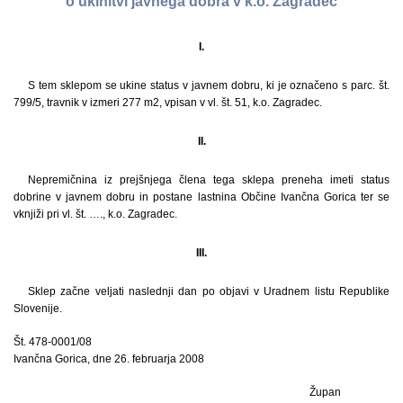
o ukinitvi javnega dobra v k.o. Zagradec
I.
S tem sklepom se ukine status v javnem dobru, ki je označeno s parc. št.
799/5, travnik v izmeri 277 m2, vpisan v vl. št. 51, k.o. Zagradec.
II.
Nepremičnina iz prejšnjega člena tega sklepa preneha imeti status
dobrine v javnem dobru in postane lastnina Občine Ivančna Gorica ter se
vknjiži pri vl. št. …., k.o. Zagradec.
III.
Sklep začne veljati naslednji dan po objavi v Uradnem listu Republike
Slovenije.
Št. 478-0001/08
Ivančna Gorica, dne 26. februarja 2008
Župan