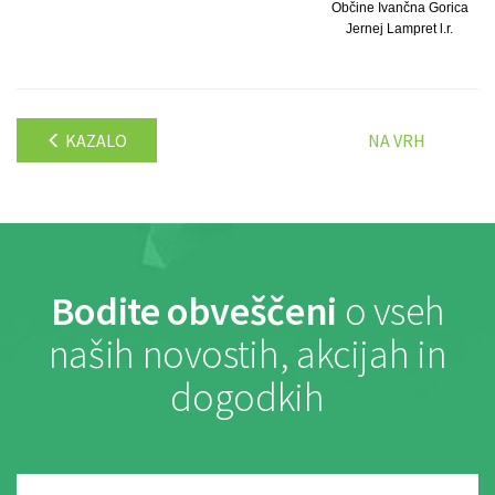
Občine Ivančna Gorica
Jernej Lampret l.r.
KAZALO
NA VRH
Bodite obveščeni
o vseh
naših novostih, akcijah in
dogodkih