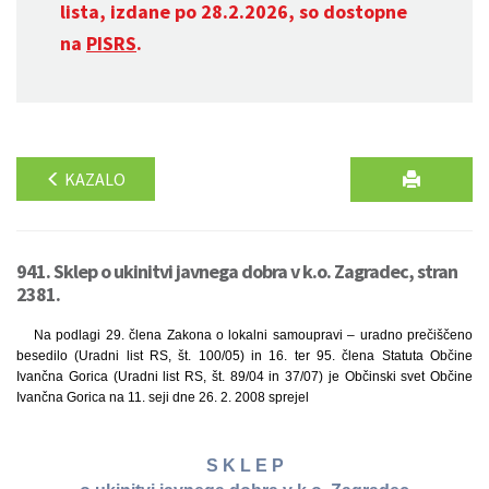
lista, izdane po 28.2.2026, so dostopne
na
PISRS
.
KAZALO
941. Sklep o ukinitvi javnega dobra v k.o. Zagradec, stran
2381.
Na podlagi 29. člena Zakona o lokalni samoupravi – uradno prečiščeno
besedilo (Uradni list RS, št. 100/05) in 16. ter 95. člena Statuta Občine
Ivančna Gorica (Uradni list RS, št. 89/04 in 37/07) je Občinski svet Občine
Ivančna Gorica na 11. seji dne 26. 2. 2008 sprejel
S K L E P