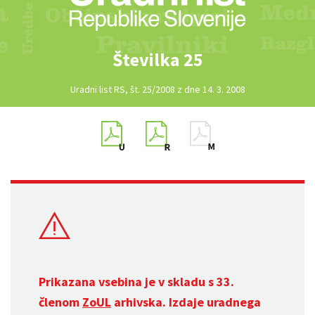
Številka 25
Uradni list RS, št. 25/2008 z dne 14. 3. 2008
Prikazana vsebina je v skladu s 33.
členom
ZoUL
arhivska. Izdaje uradnega