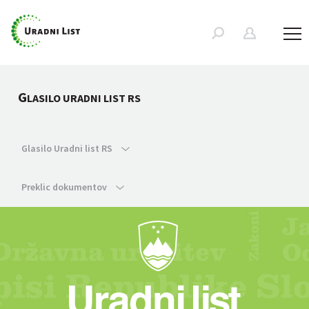
G
LASILO URADNI LIST RS
Glasilo Uradni list RS
Preklic dokumentov