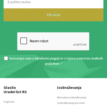
PRIJAVA
Seznanjen sem s
Splošnimi pogoji
in z
Izjavo o varstvu osebnih
podatkov
. *
Glasilo
Izobraževanja
Uradni list RS
Aktualna izobraževanja
O glasilu
Izobraževanja po meri