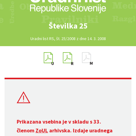
Številka 25
Uradni list RS, št. 25/2008 z dne 14. 3. 2008
Prikazana vsebina je v skladu s 33.
členom
ZoUL
arhivska. Izdaje uradnega