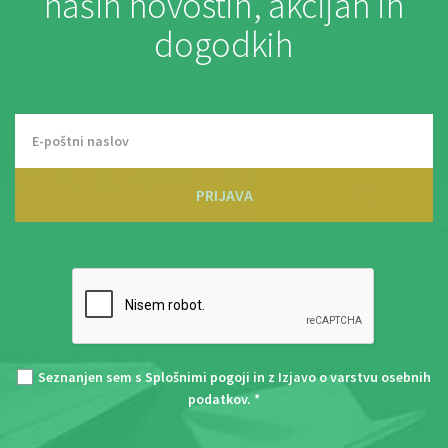
naših novostih, akcijah in
dogodkih
PRIJAVA
Seznanjen sem s
Splošnimi pogoji
in z
Izjavo o varstvu osebnih
podatkov
. *