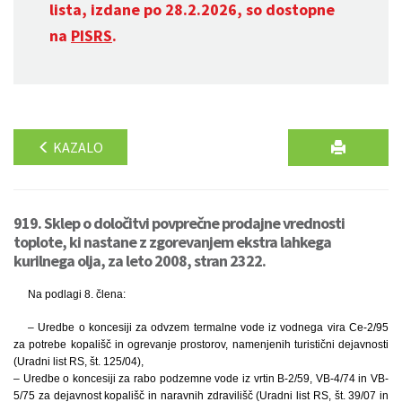
lista, izdane po 28.2.2026, so dostopne
na
PISRS
.
KAZALO
919. Sklep o določitvi povprečne prodajne vrednosti
toplote, ki nastane z zgorevanjem ekstra lahkega
kurilnega olja, za leto 2008, stran 2322.
Na podlagi 8. člena:
– Uredbe o koncesiji za odvzem termalne vode iz vodnega vira Ce-2/95
za potrebe kopališč in ogrevanje prostorov, namenjenih turistični dejavnosti
(Uradni list RS, št. 125/04),
– Uredbe o koncesiji za rabo podzemne vode iz vrtin B-2/59, VB-4/74 in VB-
5/75 za dejavnost kopališč in naravnih zdravilišč (Uradni list RS, št. 39/07 in