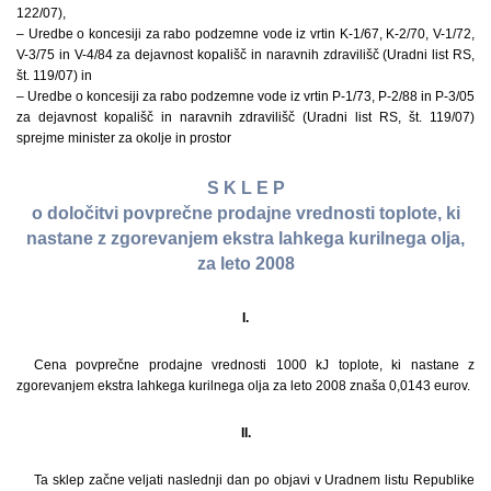
122/07),
– Uredbe o koncesiji za rabo podzemne vode iz vrtin K-1/67, K-2/70, V-1/72,
V-3/75 in V-4/84 za dejavnost kopališč in naravnih zdravilišč (Uradni list RS,
št. 119/07) in
– Uredbe o koncesiji za rabo podzemne vode iz vrtin P-1/73, P-2/88 in P-3/05
za dejavnost kopališč in naravnih zdravilišč (Uradni list RS, št. 119/07)
sprejme minister za okolje in prostor
S K L E P
o določitvi povprečne prodajne vrednosti toplote, ki
nastane z zgorevanjem ekstra lahkega kurilnega olja,
za leto 2008
I.
Cena povprečne prodajne vrednosti 1000 kJ toplote, ki nastane z
zgorevanjem ekstra lahkega kurilnega olja za leto 2008 znaša 0,0143 eurov.
II.
Ta sklep začne veljati naslednji dan po objavi v Uradnem listu Republike