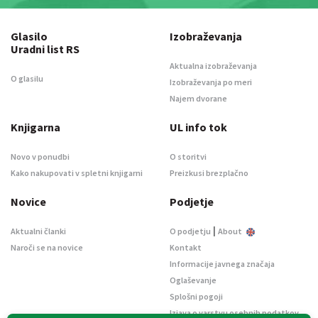
Glasilo
Izobraževanja
Uradni list RS
Aktualna izobraževanja
O glasilu
Izobraževanja po meri
Najem dvorane
Knjigarna
UL info tok
Novo v ponudbi
O storitvi
Kako nakupovati v spletni knjigarni
Preizkusi brezplačno
Novice
Podjetje
|
Aktualni članki
O podjetju
About
Naroči se na novice
Kontakt
Informacije javnega značaja
Oglaševanje
Splošni pogoji
Izjava o varstvu osebnih podatkov