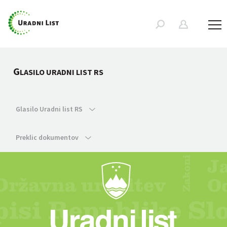
G
LASILO URADNI LIST RS
Glasilo Uradni list RS
Preklic dokumentov