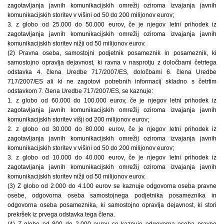
zagotavljanja javnih komunikacijskih omrežij oziroma izvajanja javnih
komunikacijskih storitev v višini od 50 do 200 milijonov eurov;
3. z globo od 25.000 do 50.000 eurov, če je njegov letni prihodek iz
zagotavljanja javnih komunikacijskih omrežij oziroma izvajanja javnih
komunikacijskih storitev nižji od 50 milijonov eurov.
(2) Pravna oseba, samostojni podjetnik posameznik in posameznik, ki
samostojno opravlja dejavnost, ki ravna v nasprotju z določbami četrtega
odstavka 4. člena Uredbe 717/2007/ES, določbami 6. člena Uredbe
717/2007/ES ali ki ne zagotovi potrebnih informacij skladno s četrtim
odstavkom 7. člena Uredbe 717/2007/ES, se kaznuje:
1. z globo od 60.000 do 100.000 eurov, če je njegov letni prihodek iz
zagotavljanja javnih komunikacijskih omrežij oziroma izvajanja javnih
komunikacijskih storitev višji od 200 milijonov eurov;
2. z globo od 30.000 do 80.000 eurov, če je njegov letni prihodek iz
zagotavljanja javnih komunikacijskih omrežij oziroma izvajanja javnih
komunikacijskih storitev v višini od 50 do 200 milijonov eurov;
3. z globo od 10.000 do 40.000 eurov, če je njegov letni prihodek iz
zagotavljanja javnih komunikacijskih omrežij oziroma izvajanja javnih
komunikacijskih storitev nižji od 50 milijonov eurov.
(3) Z globo od 2.000 do 4.100 eurov se kaznuje odgovorna oseba pravne
osebe, odgovorna oseba samostojnega podjetnika posameznika in
odgovorna oseba posameznika, ki samostojno opravlja dejavnost, ki stori
prekršek iz prvega odstavka tega člena.
(4) Z globo od 800 do 2.000 eurov se kaznuje odgovorna oseba pravne