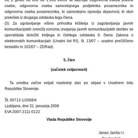
osebe, odgovorna oseba samostojnega podjetnika posameznika in
odgovorna oseba posameznika, ki samostojno opravlja dejavnost, ki stori
prekršek iz drugega odstavka tega člena.
(5) Za ugotavljanje višine prihodka kršitelja iz zagotavljanja javnih
komunikacijskih omrežij oziroma izvajanja javnih komunikacijskih storitev se
uporabljata določbi tretjega in četrtega odstavka 6. člena Zakona o
elektronskih komunikacijah (Uradni list RS, št. 13/07 – uradno prečiščeno
besedilo in 102/07 – ZDRad).
5. člen
(začetek veljavnosti)
Ta uredba začne veljati naslednji dan po objavi v Uradnem listu
Republike Slovenije.
Št. 00713-1/2008/4
Ljubljana, dne 31. januarja 2008
EVA 2007-2111-0122
Vlada Republike Slovenije
Janez Janša l.r.