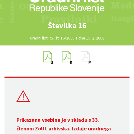
Številka 16
Uradni list RS, št. 16/2008 z dne 15. 2. 2008
Prikazana vsebina je v skladu s 33.
členom
ZoUL
arhivska. Izdaje uradnega