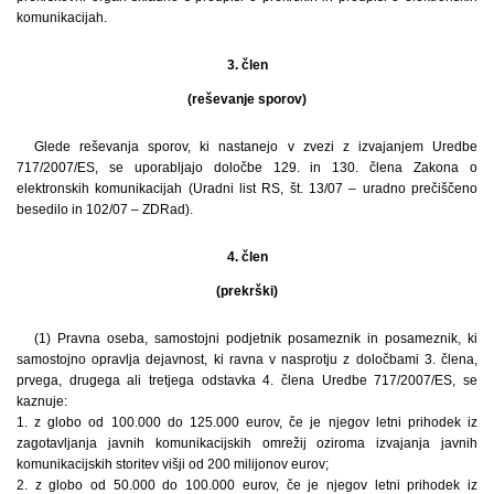
komunikacijah.
3. člen
(reševanje sporov)
Glede reševanja sporov, ki nastanejo v zvezi z izvajanjem Uredbe
717/2007/ES, se uporabljajo določbe 129. in 130. člena Zakona o
elektronskih komunikacijah (Uradni list RS, št. 13/07 – uradno prečiščeno
besedilo in 102/07 – ZDRad).
4. člen
(prekrški)
(1) Pravna oseba, samostojni podjetnik posameznik in posameznik, ki
samostojno opravlja dejavnost, ki ravna v nasprotju z določbami 3. člena,
prvega, drugega ali tretjega odstavka 4. člena Uredbe 717/2007/ES, se
kaznuje:
1. z globo od 100.000 do 125.000 eurov, če je njegov letni prihodek iz
zagotavljanja javnih komunikacijskih omrežij oziroma izvajanja javnih
komunikacijskih storitev višji od 200 milijonov eurov;
2. z globo od 50.000 do 100.000 eurov, če je njegov letni prihodek iz