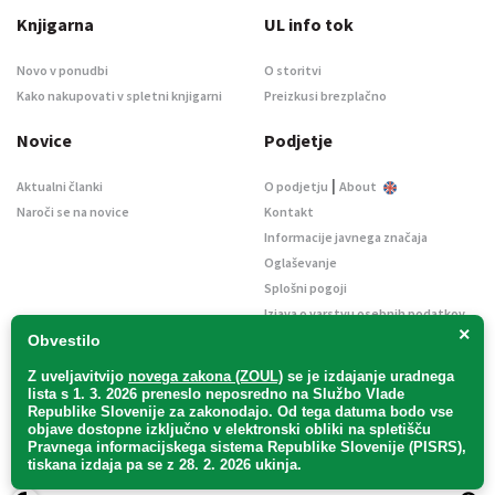
Knjigarna
UL info tok
Novo v ponudbi
O storitvi
Kako nakupovati v spletni knjigarni
Preizkusi brezplačno
Novice
Podjetje
|
Aktualni članki
O podjetju
About
Naroči se na novice
Kontakt
Informacije javnega značaja
Oglaševanje
Splošni pogoji
Izjava o varstvu osebnih podatkov
×
E-dražbe
Obvestilo
Z uveljavitvijo
novega zakona (ZOUL)
se je
izdajanje uradnega
lista s 1. 3. 2026 preneslo
neposredno
na Službo Vlade
Republike Slovenije za zakonodajo
. Od tega datuma bodo vse
objave dostopne izključno v elektronski obliki na spletišču
Pravnega informacijskega sistema Republike Slovenije (PISRS),
Uradni list d. o. o. – v likvidaciji / Vse pravice pridržane.
tiskana izdaja pa se z 28. 2. 2026 ukinja.
Pravna obvestila
/
Piškotki
/ Avtorji:
TriTim spletna agencija
v sodelovanju z