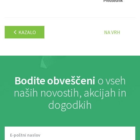
Predsednik
KAZALO
NA VRH
Bodite obveščeni
o vseh
naših novostih, akcijah in
dogodkih