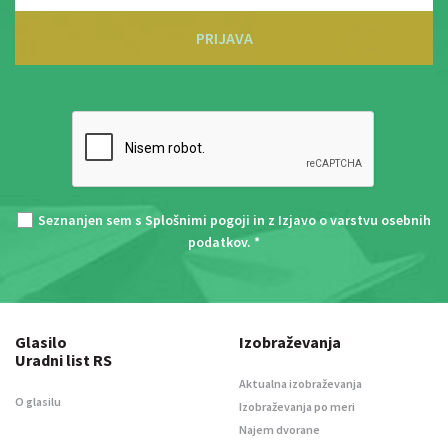
PRIJAVA
Seznanjen sem s
Splošnimi pogoji
in z
Izjavo o varstvu osebnih
podatkov
. *
Glasilo
Izobraževanja
Uradni list RS
Aktualna izobraževanja
O glasilu
Izobraževanja po meri
Najem dvorane