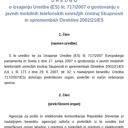
U R E D B O
o izvajanju Uredbe (ES) št. 717/2007 o gostovanju v
javnih mobilnih telefonskih omrežjih znotraj Skupnosti
in spremembah Direktive 2002/21/ES
1. člen
(namen uredbe)
S to uredbo se za izvajanje Uredbe (ES) št. 717/2007 Evropskega
parlamenta in Sveta z dne 27. junija 2007 o gostovanju v javnih mobilnih
telefonskih omrežjih znotraj Skupnosti in spremembah Direktive 2002/21/ES
(UL L št. 171 z dne 29. 6. 2007, str. 32; v nadaljnjem besedilu: Uredba
717/2007/ES) določajo prekrškovni organ, prekrški in način reševanja
sporov.
2. člen
(prekrškovni organ)
Agencija za pošto in elektronske komunikacije Republike Slovenije (v
nadaljnjem besedilu: agencija) odloča o prekrških iz te uredbe kot
prekrškovni organ skladno s predpisi o prekrških in predpisi o elektronskih