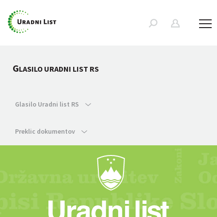
G
LASILO URADNI LIST RS
Glasilo Uradni list RS
Preklic dokumentov