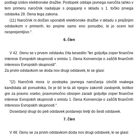
podlagi izidov elektronske dražbe. Postopek oddaje javnega naročila lahko v
tem primeru naročnik nadaljuje s pogajanji v skladu s 1. točko prvega
odstavka 28. člena tega zakona.
(11) Naročnik ni dolžan uporabiti elektronske dražbe v skladu s prejšnjim
odstavkom v primerih, ko prejme samo eno ponudbo, ki jo oceni kot
nesprejemljivo.".
6. člen
V 42. členu se v prvem odstavku črta besedilo "ter goljufija zoper finančne
interese Evropskih skupnosti v smislu 1. člena Konvencije o zaščiti finančnih
interesov Evropskih skupnosti".
Za prvim odstavkom se doda nov drugi odstavek, ki se glasi:
"(2) Naročnik mora iz postopka javnega naročanja izločiti vsakega
kandidata ali ponudnika, če je bil le-ta ali njegov zakoniti zastopnik, kolikor
gre za pravno osebo, pravnomočno obsojen zaradi goljufije zoper finančne
interese Evropskih skupnosti v smislu 1. člena Konvencije o zaščiti finančnih
interesov Evropskih skupnosti.".
Dosedanji drugi do peti odstavek postanejo tretji do šesti odstavek.
7. člen
V 48. členu se za prvim odstavkom doda nov drugi odstavek, ki se glasi: