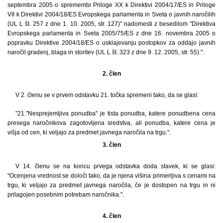
septembra 2005 o spremembi Priloge XX k Direktivi 2004/17/ES in Priloge
VII k Direktivi 2004/18/ES Evropskega parlamenta in Sveta o javnih naročilih
(UL L št. 257 z dne 1. 10. 2005, str. 127)" nadomesti z besedilom "Direktiva
Evropskega parlamenta in Sveta 2005/75/ES z dne 16. novembra 2005 o
popravku Direktive 2004/18/ES o usklajevanju postopkov za oddajo javnih
naročil gradenj, blaga in storitev (UL L št. 323 z dne 9. 12. 2005, str. 55).".
2. člen
V 2. členu se v prvem odstavku 21. točka spremeni tako, da se glasi:
"21."Nesprejemljiva ponudba" je tista ponudba, katere ponudbena cena
presega naročnikova zagotovljena sredstva, ali ponudba, katere cena je
višja od cen, ki veljajo za predmet javnega naročila na trgu.".
3. člen
V 14. členu se na koncu prvega odstavka doda stavek, ki se glasi:
"Ocenjena vrednost se določi tako, da je njena višina primerljiva s cenami na
trgu, ki veljajo za predmet javnega naročila, če je dostopen na trgu in ni
prilagojen posebnim potrebam naročnika.".
4. člen