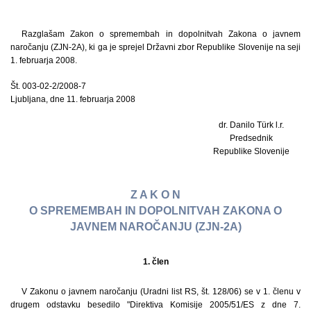
Razglašam Zakon o spremembah in dopolnitvah Zakona o javnem
naročanju (ZJN-2A), ki ga je sprejel Državni zbor Republike Slovenije na seji
1. februarja 2008.
Št. 003-02-2/2008-7
Ljubljana, dne 11. februarja 2008
dr. Danilo Türk l.r.
Predsednik
Republike Slovenije
Z A K O N
O SPREMEMBAH IN DOPOLNITVAH ZAKONA O
JAVNEM NAROČANJU (ZJN-2A)
1. člen
V Zakonu o javnem naročanju (Uradni list RS, št. 128/06) se v 1. členu v
drugem odstavku besedilo "Direktiva Komisije 2005/51/ES z dne 7.