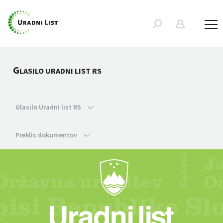
G
LASILO URADNI LIST RS
Glasilo Uradni list RS
Preklic dokumentov