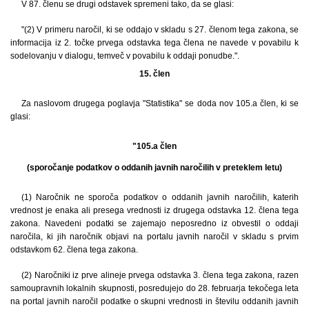
V 87. členu se drugi odstavek spremeni tako, da se glasi:
"(2) V primeru naročil, ki se oddajo v skladu s 27. členom tega zakona, se
informacija iz 2. točke prvega odstavka tega člena ne navede v povabilu k
sodelovanju v dialogu, temveč v povabilu k oddaji ponudbe.".
15. člen
Za naslovom drugega poglavja "Statistika" se doda nov 105.a člen, ki se
glasi:
"105.a člen
(sporočanje podatkov o oddanih javnih naročilih v preteklem letu)
(1) Naročnik ne sporoča podatkov o oddanih javnih naročilih, katerih
vrednost je enaka ali presega vrednosti iz drugega odstavka 12. člena tega
zakona. Navedeni podatki se zajemajo neposredno iz obvestil o oddaji
naročila, ki jih naročnik objavi na portalu javnih naročil v skladu s prvim
odstavkom 62. člena tega zakona.
(2) Naročniki iz prve alineje prvega odstavka 3. člena tega zakona, razen
samoupravnih lokalnih skupnosti, posredujejo do 28. februarja tekočega leta
na portal javnih naročil podatke o skupni vrednosti in številu oddanih javnih