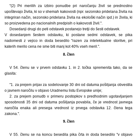
"(2) Pri merilih za izbiro ponudbe pri naročanju živil se prednostno
upoštevajo živila, ki so v shemah kakovosti (npr. sezonsko pridelana živila na
integriran način, sezonsko pridelana živila na ekološki način ipd.) in živila, ki
so proizvedena po nacionalnih predpisih o kakovosti živil.".
Dosedanji drugi do peti odstavek postanejo tretji do šesti odstavek.
V dosedanjem šestem odstavku, ki postane sedmi odstavek, se pika
nadomesti z vejico in doda besedilo "razen za intelektualne storitve, pri
katerih merilo cena ne sme biti manj kot 40% vseh meril.".
8. člen
V 54. členu se v prvem odstavku 1. in 2. točka spremenita tako, da se
glasita:
"1. za prejem prijav za sodelovanje 30 dni od datuma pošiljanja obvestila
o javnem naročilu v objavo Uradnemu listu Evropske unije;
2. za prejem ponudb v primeru postopkov s predhodnim ugotavljanjem
sposobnosti 35 dni od datuma pošiljanja povabila, če je vrednost javnega
naročila enaka ali presega vrednost iz prvega odstavka 12. člena tega
zakona.".
9. člen
V 55. členu se na koncu besedila pika črta in doda besedilo "v objavo