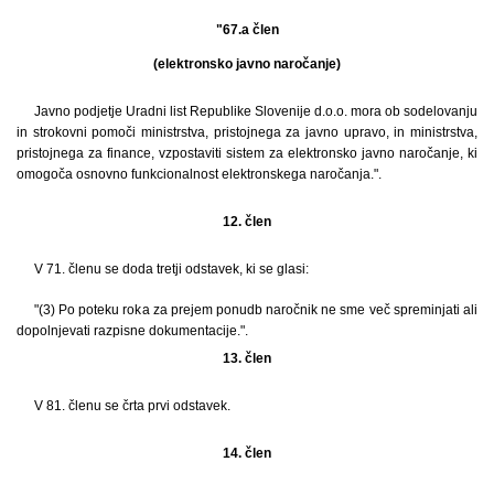
"67.a člen
(elektronsko javno naročanje)
Javno podjetje Uradni list Republike Slovenije d.o.o. mora ob sodelovanju
in strokovni pomoči ministrstva, pristojnega za javno upravo, in ministrstva,
pristojnega za finance, vzpostaviti sistem za elektronsko javno naročanje, ki
omogoča osnovno funkcionalnost elektronskega naročanja.".
12. člen
V 71. členu se doda tretji odstavek, ki se glasi:
"(3) Po poteku roka za prejem ponudb naročnik ne sme več spreminjati ali
dopolnjevati razpisne dokumentacije.".
13. člen
V 81. členu se črta prvi odstavek.
14. člen