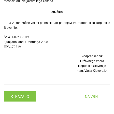
mesecih od uveljavitve tega zakona.
20. člen
Ta zakon začne veljati petnajsti dan po objavi v Uradnem listu Republike
Slovenije.
Št. 411-07/06-10/7
Ljubljana, dne 1. februarja 2008
EPA 1792-IV
Podpredsednik
Državnega zbora
Republike Slovenije
mag. Vasja Klavora l.r.
KAZALO
NA VRH