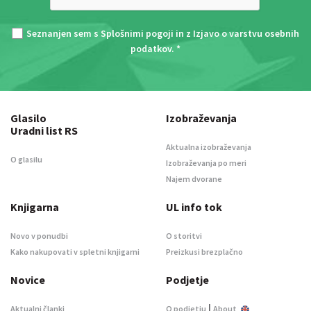
Seznanjen sem s
Splošnimi pogoji
in z
Izjavo o varstvu osebnih
podatkov
. *
Glasilo
Izobraževanja
Uradni list RS
Aktualna izobraževanja
O glasilu
Izobraževanja po meri
Najem dvorane
Knjigarna
UL info tok
Novo v ponudbi
O storitvi
Kako nakupovati v spletni knjigarni
Preizkusi brezplačno
Novice
Podjetje
|
Aktualni članki
O podjetju
About