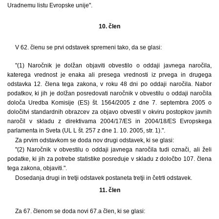
Uradnemu listu Evropske unije".
10. člen
V 62. členu se prvi odstavek spremeni tako, da se glasi:
"(1) Naročnik je dolžan objaviti obvestilo o oddaji javnega naročila,
katerega vrednost je enaka ali presega vrednosti iz prvega in drugega
odstavka 12. člena tega zakona, v roku 48 dni po oddaji naročila. Nabor
podatkov, ki jih je dolžan posredovati naročnik v obvestilu o oddaji naročila
določa Uredba Komisije (ES) št. 1564/2005 z dne 7. septembra 2005 o
določitvi standardnih obrazcev za objavo obvestil v okviru postopkov javnih
naročil v skladu z direktivama 2004/17/ES in 2004/18/ES Evropskega
parlamenta in Sveta (UL L št. 257 z dne 1. 10. 2005, str. 1).".
Za prvim odstavkom se doda nov drugi odstavek, ki se glasi:
"(2) Naročnik v obvestilu o oddaji javnega naročila tudi označi, ali želi
podatke, ki jih za potrebe statistike posreduje v skladu z določbo 107. člena
tega zakona, objaviti.".
Dosedanja drugi in tretji odstavek postaneta tretji in četrti odstavek.
11. člen
Za 67. členom se doda novi 67.a člen, ki se glasi: