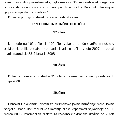
javnih naročilih v preteklem letu, najkasneje do 30. septembra tekočega leta
pripravi statistično poročilo o oddanih javnih naročilih v Republiki Sloveniji in
ga posreduje vladi v potrditev.".
Dosedanji drugi odstavek postane četrti odstavek.
PREHODNE IN KONČNE DOLOČBE
17. člen
Ne glede na 105.a člen in 106. člen zakona naročnik vpiše in pošlje v
elektronski obliki podatke o oddanih javnih naročilih v letu 2007 na portal
javnih naročil do 28. februarja 2008.
18. člen
Določba desetega odstavka 35. člena zakona se začne uporabljati 1.
junija 2008.
19. člen
Osnovni funkcionalni sistem za elektronsko javno naročanje mora Javno
podjetje Uradni list Republike Slovenije d.o.o. vzpostaviti najkasneje do 31.
marca 2008, informacijski sistem za izvedbo elektronske dražbe pa v treh