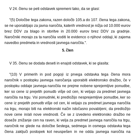
V 24. členu se peti odstavek spremeni tako, da se glasi:
"(5) Določbe tega zakona, razen določb 105.a do 107. člena tega zakona,
se ne uporabljajo za javna naročila, katerih vrednost je nižja od 10.000 eurov
brez DDV za blago in storitve in 20.000 eurov brez DDV za gradnje.
Naročniki morajo za ta naročila voditi le evidenco o njihovi oddaji, ki zajema
navedbo predmeta in vrednosti javnega naročila.".
5. člen
V 35. členu se dodata deseti in enajsti odstavek, ki se glasita:
"(10) V primerih in pod pogoji iz prvega odstavka tega člena mora
naročnik v postopku javnega naročanja uporabiti elektronsko dražbo, če v
postopku oddaje javnega naročila ne prejme nobene sprejemljive ponudbe,
ker so cene iz prejetih ponudb višje od cen, ki veljajo za predmet javnega
naročila na trgu. Vsi ponudniki, ki predložijo nesprejemljive ponudbe, ker so
cene iz prejetih ponudb višje od cen, ki veljajo za predmet javnega naročila
na trgu, morajo biti na elektronski način istočasno povabljeni, da predložijo
nove cene in/ali nove vrednosti. Če se z izvedeno elektronsko dražbo ne
doseže znižanje cen na raven, ki velja za predmet javnega naročila na trgu,
naročnik ne glede na določbe šestega, sedmega in osmega odstavka tega
člena zaključi postopek kot neuspešen in ne odda javnega naročila na