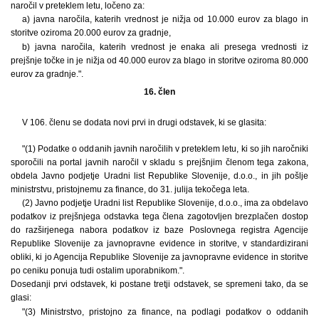
naročil v preteklem letu, ločeno za:
a) javna naročila, katerih vrednost je nižja od 10.000 eurov za blago in
storitve oziroma 20.000 eurov za gradnje,
b) javna naročila, katerih vrednost je enaka ali presega vrednosti iz
prejšnje točke in je nižja od 40.000 eurov za blago in storitve oziroma 80.000
eurov za gradnje.".
16. člen
V 106. členu se dodata novi prvi in drugi odstavek, ki se glasita:
"(1) Podatke o oddanih javnih naročilih v preteklem letu, ki so jih naročniki
sporočili na portal javnih naročil v skladu s prejšnjim členom tega zakona,
obdela Javno podjetje Uradni list Republike Slovenije, d.o.o., in jih pošlje
ministrstvu, pristojnemu za finance, do 31. julija tekočega leta.
(2) Javno podjetje Uradni list Republike Slovenije, d.o.o., ima za obdelavo
podatkov iz prejšnjega odstavka tega člena zagotovljen brezplačen dostop
do razširjenega nabora podatkov iz baze Poslovnega registra Agencije
Republike Slovenije za javnopravne evidence in storitve, v standardizirani
obliki, ki jo Agencija Republike Slovenije za javnopravne evidence in storitve
po ceniku ponuja tudi ostalim uporabnikom.".
Dosedanji prvi odstavek, ki postane tretji odstavek, se spremeni tako, da se
glasi:
"(3) Ministrstvo, pristojno za finance, na podlagi podatkov o oddanih