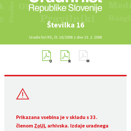
Številka 16
Uradni list RS, št. 16/2008 z dne 15. 2. 2008
Prikazana vsebina je v skladu s 33.
členom
ZoUL
arhivska. Izdaje uradnega