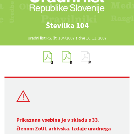
Številka 104
Uradni list RS, št. 104/2007 z dne 16. 11. 2007
Prikazana vsebina je v skladu s 33.
členom
ZoUL
arhivska. Izdaje uradnega