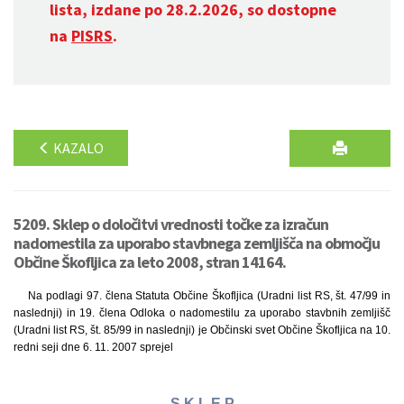
lista, izdane po 28.2.2026, so dostopne
na
PISRS
.
KAZALO
5209. Sklep o določitvi vrednosti točke za izračun
nadomestila za uporabo stavbnega zemljišča na območju
Občine Škofljica za leto 2008, stran 14164.
Na podlagi 97. člena Statuta Občine Škofljica (Uradni list RS, št. 47/99 in
naslednji) in 19. člena Odloka o nadomestilu za uporabo stavbnih zemljišč
(Uradni list RS, št. 85/99 in naslednji) je Občinski svet Občine Škofljica na 10.
redni seji dne 6. 11. 2007 sprejel
S K L E P