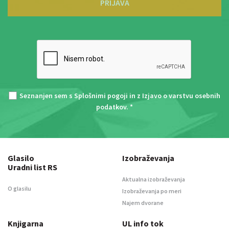
PRIJAVA
Seznanjen sem s
Splošnimi pogoji
in z
Izjavo o varstvu osebnih
podatkov
. *
Glasilo
Izobraževanja
Uradni list RS
Aktualna izobraževanja
O glasilu
Izobraževanja po meri
Najem dvorane
Knjigarna
UL info tok