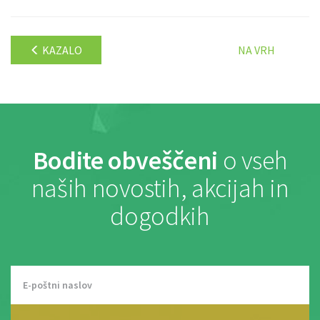
KAZALO
NA VRH
Bodite obveščeni
o vseh
naših novostih, akcijah in
dogodkih