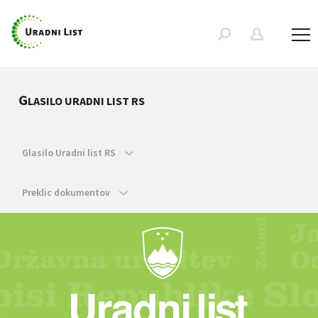
G
LASILO URADNI LIST RS
Glasilo Uradni list RS
Preklic dokumentov