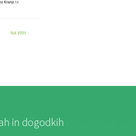
z Kranjc l.r.
NA VRH
jah in dogodkih