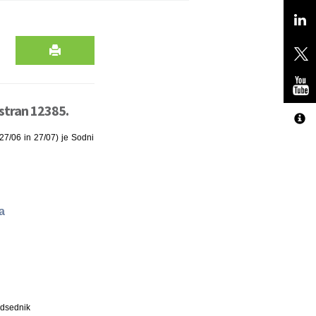
stran 12385.
127/06 in 27/07) je Sodni
a
dsednik