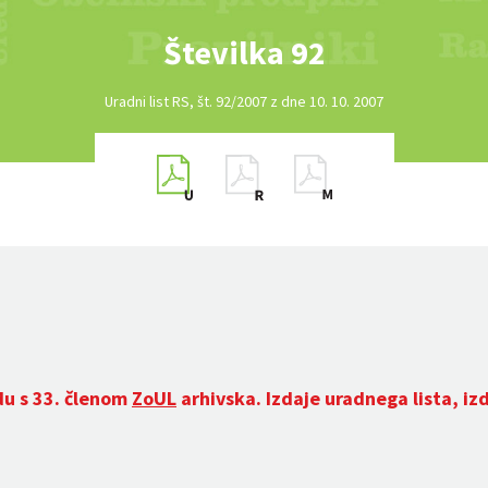
Številka 92
Uradni list RS, št. 92/2007 z dne 10. 10. 2007
du s 33. členom
ZoUL
arhivska. Izdaje uradnega lista, iz