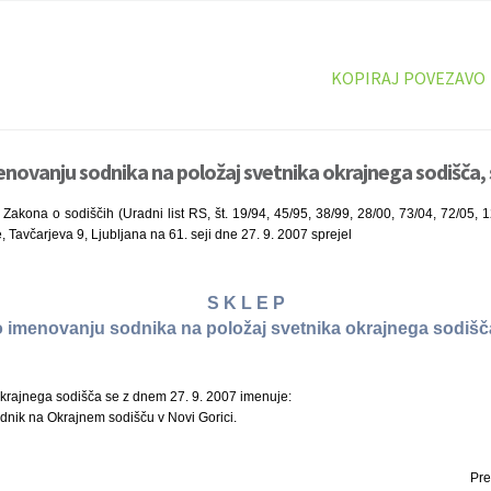
KOPIRAJ POVEZAVO
enovanju sodnika na položaj svetnika okrajnega sodišča, 
Zakona o sodiščih (Uradni list RS, št. 19/94, 45/95, 38/99, 28/00, 73/04, 72/05, 
, Tavčarjeva 9, Ljubljana na 61. seji dne 27. 9. 2007 sprejel
S K L E P
o imenovanju sodnika na položaj svetnika okrajnega sodišč
okrajnega sodišča se z dnem 27. 9. 2007 imenuje:
odnik na Okrajnem sodišču v Novi Gorici.
Pre