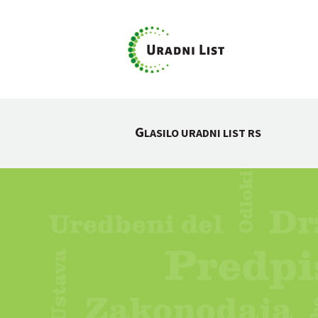
G
LASILO URADNI LIST RS