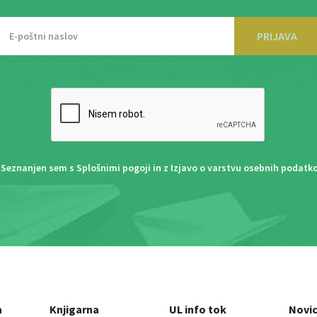
PRIJAVA
Seznanjen sem s
Splošnimi pogoji
in z
Izjavo o varstvu osebnih podatk
a
Knjigarna
UL info tok
Novi