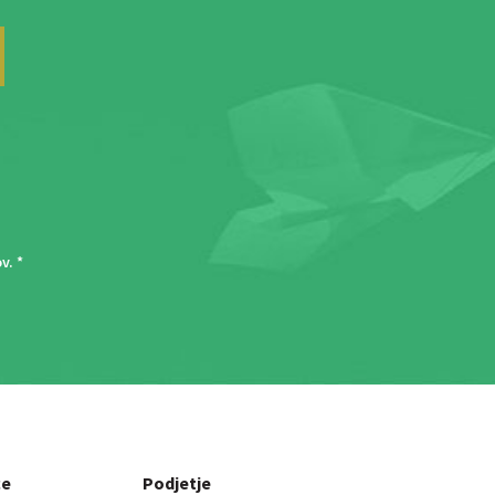
ov
. *
ce
Podjetje