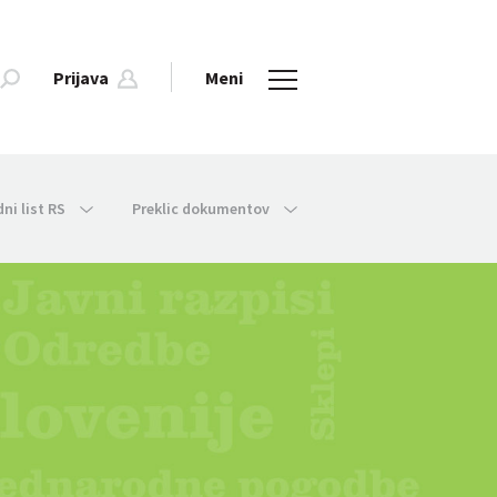
Prijava
Meni
dni list RS
Preklic dokumentov