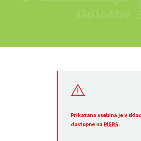
Prikazana vsebina je v skla
dostopne na
PISRS
.