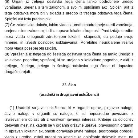
(6) Organi iz tretjega odstavka tega člena lahko podrobneje uredijo
vprašanja, urejena s tem zakonom, s svojimi splošnimi akti. Splošni akt iz
tega odstavka mora biti v skladu z uredbo iz tretjega odstavka tega člena.
Splošni akt izda predstojnik.
(7) Če zakon tako določa, lahko vlada z uredbo podrobneje uredi vprašanja,
urejena s tem zakonom, tudi za uprave lokalne skupnosti. Pred izdajo uredbe
mora vlada omogočiti združenjem lokalnih skupnosti, da podajo svoje
mnenje, in izvesti postopek usklajevanja. Morebitne neusklajene rešitve
mora vlada posebej obrazložiti.
(8) Vprašanja iz tretjega do šestega odstavka tega člena se lahko uredijo s
kolektivno pogodbo; vprašanj, ki so urejena s kolektivno pogodbo, z akti iz
tretjega, četrtega, petega in šestega odstavka tega člena ni dopustno
drugače urejati.
23. člen
(uradniki in drugi javni uslužbenci)
(1) Uradniki so javni uslužbenci, ki v organih opravljajo javne naloge.
Javne naloge v organih so naloge, ki so neposredno povezane z
izvrševanjem oblasti ali z varstvom javnega interesa. Kriterije za določitev
delovnih mest, na katerih se v organih državne uprave, pravosodnih organih
in upravah lokalnih skupnosti opravljajo javne naloge, podrobneje opredeli
vlada z uredbo, ostali organi pa kriterije za določanje delovnih mest, na