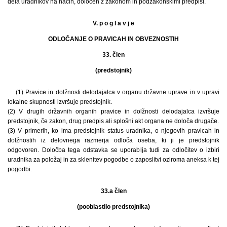
dela uradnikov na način, določen z zakonom in podzakonskimi predpisi.
V. p o g l a v j e
ODLOČANJE O PRAVICAH IN OBVEZNOSTIH
33. člen
(predstojnik)
(1) Pravice in dolžnosti delodajalca v organu državne uprave in v upravi
lokalne skupnosti izvršuje predstojnik.
(2) V drugih državnih organih pravice in dolžnosti delodajalca izvršuje
predstojnik, če zakon, drug predpis ali splošni akt organa ne določa drugače.
(3) V primerih, ko ima predstojnik status uradnika, o njegovih pravicah in
dolžnostih iz delovnega razmerja odloča oseba, ki ji je predstojnik
odgovoren. Določba tega odstavka se uporablja tudi za odločitev o izbiri
uradnika za položaj in za sklenitev pogodbe o zaposlitvi oziroma aneksa k tej
pogodbi.
33.a člen
(pooblastilo predstojnika)