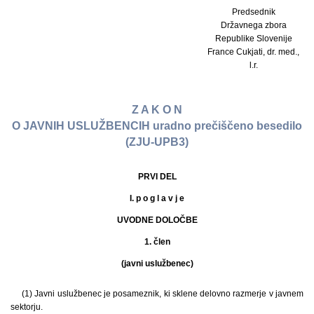
Predsednik
Državnega zbora
Republike Slovenije
France Cukjati, dr. med.,
l.r.
Z A K O N
O JAVNIH USLUŽBENCIH uradno prečiščeno besedilo
(ZJU-UPB3)
PRVI DEL
I. p o g l a v j e
UVODNE DOLOČBE
1. člen
(javni uslužbenec)
(1) Javni uslužbenec je posameznik, ki sklene delovno razmerje v javnem
sektorju.