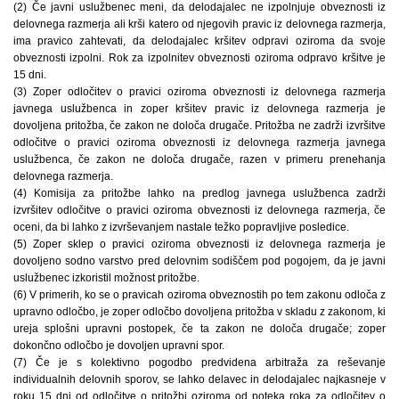
(2) Če javni uslužbenec meni, da delodajalec ne izpolnjuje obveznosti iz
delovnega razmerja ali krši katero od njegovih pravic iz delovnega razmerja,
ima pravico zahtevati, da delodajalec kršitev odpravi oziroma da svoje
obveznosti izpolni. Rok za izpolnitev obveznosti oziroma odpravo kršitve je
15 dni.
(3) Zoper odločitev o pravici oziroma obveznosti iz delovnega razmerja
javnega uslužbenca in zoper kršitev pravic iz delovnega razmerja je
dovoljena pritožba, če zakon ne določa drugače. Pritožba ne zadrži izvršitve
odločitve o pravici oziroma obveznosti iz delovnega razmerja javnega
uslužbenca, če zakon ne določa drugače, razen v primeru prenehanja
delovnega razmerja.
(4) Komisija za pritožbe lahko na predlog javnega uslužbenca zadrži
izvršitev odločitve o pravici oziroma obveznosti iz delovnega razmerja, če
oceni, da bi lahko z izvrševanjem nastale težko popravljive posledice.
(5) Zoper sklep o pravici oziroma obveznosti iz delovnega razmerja je
dovoljeno sodno varstvo pred delovnim sodiščem pod pogojem, da je javni
uslužbenec izkoristil možnost pritožbe.
(6) V primerih, ko se o pravicah oziroma obveznostih po tem zakonu odloča z
upravno odločbo, je zoper odločbo dovoljena pritožba v skladu z zakonom, ki
ureja splošni upravni postopek, če ta zakon ne določa drugače; zoper
dokončno odločbo je dovoljen upravni spor.
(7) Če je s kolektivno pogodbo predvidena arbitraža za reševanje
individualnih delovnih sporov, se lahko delavec in delodajalec najkasneje v
roku 15 dni od odločitve o pritožbi oziroma od poteka roka za odločitev o