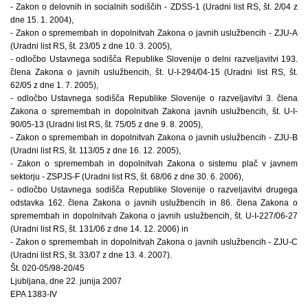
- Zakon o delovnih in socialnih sodiščih - ZDSS-1 (Uradni list RS, št. 2/04 z
dne 15. 1. 2004),
- Zakon o spremembah in dopolnitvah Zakona o javnih uslužbencih - ZJU-A
(Uradni list RS, št. 23/05 z dne 10. 3. 2005),
- odločbo Ustavnega sodišča Republike Slovenije o delni razveljavitvi 193.
člena Zakona o javnih uslužbencih, št. U-I-294/04-15 (Uradni list RS, št.
62/05 z dne 1. 7. 2005),
- odločbo Ustavnega sodišča Republike Slovenije o razveljavitvi 3. člena
Zakona o spremembah in dopolnitvah Zakona javnih uslužbencih, št. U-I-
90/05-13 (Uradni list RS, št. 75/05 z dne 9. 8. 2005),
- Zakon o spremembah in dopolnitvah Zakona o javnih uslužbencih - ZJU-B
(Uradni list RS, št. 113/05 z dne 16. 12. 2005),
- Zakon o spremembah in dopolnitvah Zakona o sistemu plač v javnem
sektorju - ZSPJS-F (Uradni list RS, št. 68/06 z dne 30. 6. 2006),
- odločbo Ustavnega sodišča Republike Slovenije o razveljavitvi drugega
odstavka 162. člena Zakona o javnih uslužbencih in 86. člena Zakona o
spremembah in dopolnitvah Zakona o javnih uslužbencih, št. U-I-227/06-27
(Uradni list RS, št. 131/06 z dne 14. 12. 2006) in
- Zakon o spremembah in dopolnitvah Zakona o javnih uslužbencih - ZJU-C
(Uradni list RS, št. 33/07 z dne 13. 4. 2007).
Št. 020-05/98-20/45
Ljubljana, dne 22. junija 2007
EPA 1383-IV