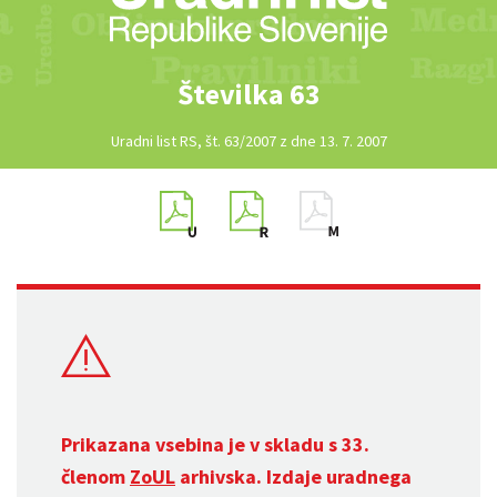
Številka 63
Uradni list RS, št. 63/2007 z dne 13. 7. 2007
Prikazana vsebina je v skladu s 33.
členom
ZoUL
arhivska. Izdaje uradnega