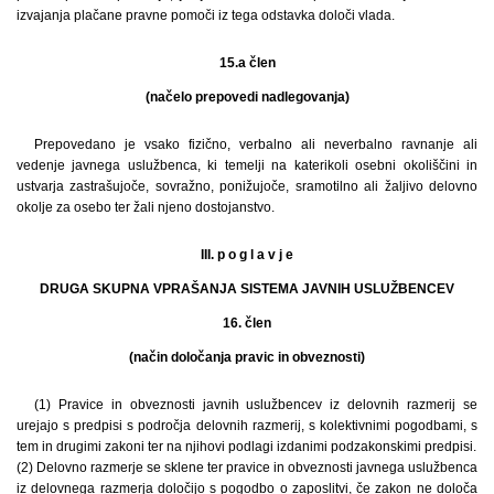
izvajanja plačane pravne pomoči iz tega odstavka določi vlada.
15.a člen
(načelo prepovedi nadlegovanja)
Prepovedano je vsako fizično, verbalno ali neverbalno ravnanje ali
vedenje javnega uslužbenca, ki temelji na katerikoli osebni okoliščini in
ustvarja zastrašujoče, sovražno, ponižujoče, sramotilno ali žaljivo delovno
okolje za osebo ter žali njeno dostojanstvo.
III. p o g l a v j e
DRUGA SKUPNA VPRAŠANJA SISTEMA JAVNIH USLUŽBENCEV
16. člen
(način določanja pravic in obveznosti)
(1) Pravice in obveznosti javnih uslužbencev iz delovnih razmerij se
urejajo s predpisi s področja delovnih razmerij, s kolektivnimi pogodbami, s
tem in drugimi zakoni ter na njihovi podlagi izdanimi podzakonskimi predpisi.
(2) Delovno razmerje se sklene ter pravice in obveznosti javnega uslužbenca
iz delovnega razmerja določijo s pogodbo o zaposlitvi, če zakon ne določa