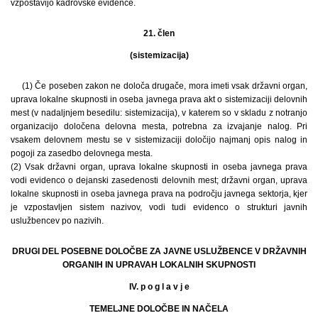
vzpostavijo kadrovske evidence.
21. člen
(sistemizacija)
(1) Če poseben zakon ne določa drugače, mora imeti vsak državni organ,
uprava lokalne skupnosti in oseba javnega prava akt o sistemizaciji delovnih
mest (v nadaljnjem besedilu: sistemizacija), v katerem so v skladu z notranjo
organizacijo določena delovna mesta, potrebna za izvajanje nalog. Pri
vsakem delovnem mestu se v sistemizaciji določijo najmanj opis nalog in
pogoji za zasedbo delovnega mesta.
(2) Vsak državni organ, uprava lokalne skupnosti in oseba javnega prava
vodi evidenco o dejanski zasedenosti delovnih mest; državni organ, uprava
lokalne skupnosti in oseba javnega prava na področju javnega sektorja, kjer
je vzpostavljen sistem nazivov, vodi tudi evidenco o strukturi javnih
uslužbencev po nazivih.
DRUGI DEL POSEBNE DOLOČBE ZA JAVNE USLUŽBENCE V DRŽAVNIH
ORGANIH IN UPRAVAH LOKALNIH SKUPNOSTI
IV. p o g l a v j e
TEMELJNE DOLOČBE IN NAČELA