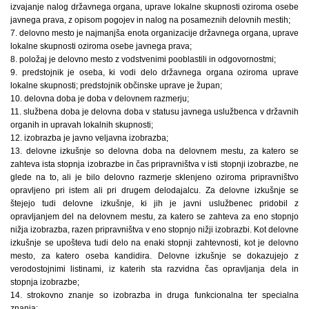
izvajanje nalog državnega organa, uprave lokalne skupnosti oziroma osebe
javnega prava, z opisom pogojev in nalog na posameznih delovnih mestih;
7. delovno mesto je najmanjša enota organizacije državnega organa, uprave
lokalne skupnosti oziroma osebe javnega prava;
8. položaj je delovno mesto z vodstvenimi pooblastili in odgovornostmi;
9. predstojnik je oseba, ki vodi delo državnega organa oziroma uprave
lokalne skupnosti; predstojnik občinske uprave je župan;
10. delovna doba je doba v delovnem razmerju;
11. službena doba je delovna doba v statusu javnega uslužbenca v državnih
organih in upravah lokalnih skupnosti;
12. izobrazba je javno veljavna izobrazba;
13. delovne izkušnje so delovna doba na delovnem mestu, za katero se
zahteva ista stopnja izobrazbe in čas pripravništva v isti stopnji izobrazbe, ne
glede na to, ali je bilo delovno razmerje sklenjeno oziroma pripravništvo
opravljeno pri istem ali pri drugem delodajalcu. Za delovne izkušnje se
štejejo tudi delovne izkušnje, ki jih je javni uslužbenec pridobil z
opravljanjem del na delovnem mestu, za katero se zahteva za eno stopnjo
nižja izobrazba, razen pripravništva v eno stopnjo nižji izobrazbi. Kot delovne
izkušnje se upošteva tudi delo na enaki stopnji zahtevnosti, kot je delovno
mesto, za katero oseba kandidira. Delovne izkušnje se dokazujejo z
verodostojnimi listinami, iz katerih sta razvidna čas opravljanja dela in
stopnja izobrazbe;
14. strokovno znanje so izobrazba in druga funkcionalna ter specialna
znanja;