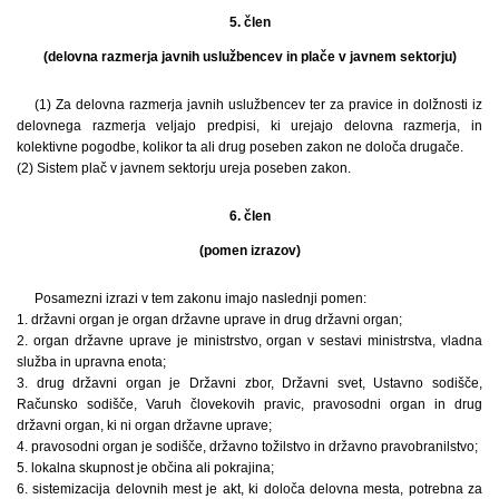
5. člen
(delovna razmerja javnih uslužbencev in plače v javnem sektorju)
(1) Za delovna razmerja javnih uslužbencev ter za pravice in dolžnosti iz
delovnega razmerja veljajo predpisi, ki urejajo delovna razmerja, in
kolektivne pogodbe, kolikor ta ali drug poseben zakon ne določa drugače.
(2) Sistem plač v javnem sektorju ureja poseben zakon.
6. člen
(pomen izrazov)
Posamezni izrazi v tem zakonu imajo naslednji pomen:
1. državni organ je organ državne uprave in drug državni organ;
2. organ državne uprave je ministrstvo, organ v sestavi ministrstva, vladna
služba in upravna enota;
3. drug državni organ je Državni zbor, Državni svet, Ustavno sodišče,
Računsko sodišče, Varuh človekovih pravic, pravosodni organ in drug
državni organ, ki ni organ državne uprave;
4. pravosodni organ je sodišče, državno tožilstvo in državno pravobranilstvo;
5. lokalna skupnost je občina ali pokrajina;
6. sistemizacija delovnih mest je akt, ki določa delovna mesta, potrebna za