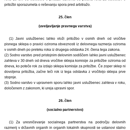
pritožbi sporazumeta o reševanju spora pred arbitražo.
25. člen
(uveljavljanje pravnega varstva)
(1) Javni uslužbenec lahko vloži pritožbo v osmih dneh od vročitve
pisnega sklepa o pravici oziroma obveznosti iz delovnega razmerja oziroma
v osmih dneh po preteku roka iz drugega odstavka 24. člena tega zakona.
(2) Sodno varstvo pred pristojnim delovnim sodiščem lahko javni uslužbenec
zahteva v 30 dneh od dneva vročitve sklepa komisije za pritožbe oziroma od
dneva, ko poteče rok za izdajo sklepa komisije za pritožbe. Če zoper sklep ni
dovoljena pritožba, začne teči rok iz tega odstavka z vročitvijo sklepa prve
stopnje.
(3) Sodno varstvo v upravnem sporu lahko javni uslužbenec zahteva v roku,
določenem z zakonom, ki ureja upravni spor.
26. člen
(socialno partnerstvo)
(1) Za uresničevanje socialnega partnerstva na področju delovnih
razmerij v državnih organih in organih lokalnih skupnosti se ustanovi stalno