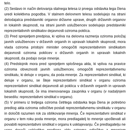
telo.
(2) Sestavo in način delovanja stalnega telesa iz prvega odstavka tega člena
uredi kolektivna pogodba. V stalnem delovnem telesu sodelujejo na strani
delodajalca predstavniki organov državne uprave, drugih državnih organov
in lokalnih skupnosti, na strani javnih uslužbencev sodelujejo predstavniki
reprezentativnih sindikatov dejavnosti oziroma poklica.
(3) Pred sprejetjem predpisa, ki vpliva na delovna razmerja oziroma položaj
javnih uslužbencev v državnih organih in upravah lokalnih skupnosti, mora
vlada oziroma pristojni minister omogočiti reprezentativnim sindikatom
dejavnosti oziroma poklicev v državnih organih in upravah lokalnih
skupnosti, da podajo svoje mnenje.
(4) Predstojnik mora pred sprejetjem splošnega akta, ki vpliva na pravice
oziroma obveznosti javnih uslužbencev, omogočiti reprezentativnemu
sindikatu, ki deluje v organu, da poda mnenje. Za reprezentativni sindikat, ki
deluje v organu, se šteje reprezentativni sindikat v organu oziroma
reprezentativni sindikat dejavnosti ali poklica v državnih organih in upravah
lokalnih skupnosti, če ima imenovanega zaupnika v organu (v nadaljnjem
besedilu: reprezentativni sindikat v organu).
(5) V primeru iz tretjega oziroma četrtega odstavka tega člena je potrebno
predlog akta oziroma odločitve poslati reprezentativnemu sindikatu v organu
in določiti razumen rok za oblikovanje mnenja. Če reprezentativni sindikat v
organu v tem roku poda mnenje, mora predlagatelj to mnenje upoštevati ali
povabiti reprezentativni sindikat v organu k usklajevanju. Če predlagatelju ne