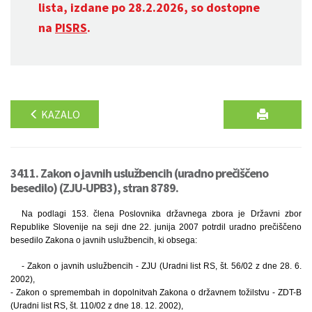
lista, izdane po 28.2.2026, so dostopne
na
PISRS
.
KAZALO
3411. Zakon o javnih uslužbencih (uradno prečiščeno
besedilo) (ZJU-UPB3), stran 8789.
Na podlagi 153. člena Poslovnika državnega zbora je Državni zbor
Republike Slovenije na seji dne 22. junija 2007 potrdil uradno prečiščeno
besedilo Zakona o javnih uslužbencih, ki obsega:
- Zakon o javnih uslužbencih - ZJU (Uradni list RS, št. 56/02 z dne 28. 6.
2002),
- Zakon o spremembah in dopolnitvah Zakona o državnem tožilstvu - ZDT-B
(Uradni list RS, št. 110/02 z dne 18. 12. 2002),