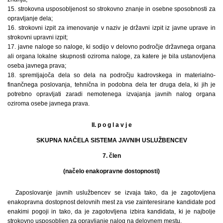
15. strokovna usposobljenost so strokovno znanje in osebne sposobnosti za
opravljanje dela;
16. strokovni izpit za imenovanje v naziv je državni izpit iz javne uprave in
strokovni upravni izpit;
17. javne naloge so naloge, ki sodijo v delovno področje državnega organa
ali organa lokalne skupnosti oziroma naloge, za katere je bila ustanovljena
oseba javnega prava;
18. spremljajoča dela so dela na področju kadrovskega in materialno-
finančnega poslovanja, tehnična in podobna dela ter druga dela, ki jih je
potrebno opravljati zaradi nemotenega izvajanja javnih nalog organa
oziroma osebe javnega prava.
II. p o g l a v j e
SKUPNA NAČELA SISTEMA JAVNIH USLUŽBENCEV
7. člen
(načelo enakopravne dostopnosti)
Zaposlovanje javnih uslužbencev se izvaja tako, da je zagotovljena
enakopravna dostopnost delovnih mest za vse zainteresirane kandidate pod
enakimi pogoji in tako, da je zagotovljena izbira kandidata, ki je najbolje
strokovno usposobljen za opravljanje nalog na delovnem mestu.