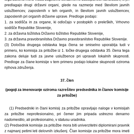
predlagajo drugi državni organi, glede na razmerje med številom javnih
uslužbencev, zaposlenih v teh organih, in številom javnih uslužbencev,
zaposlenih pri organih državne uprave. Predloge podajo:
1. za sodišča in za organe, ki odločajo v postopkih o prekrških, Vrhovno
sodišče Republike Slovenije,
2. za državna tožilstva Državno tožilstvo Republike Slovenije,
3. za državna pravobranilstva Državno pravobranilstvo Republike Slovenije.
(3) Določba drugega odstavka tega člena se smiselno uporablja tudi v
primeru, ko komisija za pritožbe iz 1. točke drugega odstavka 35. člena tega
zakona deluje tudi za javne uslužbence pri upravah lokalnih skupnosti.
Predloge za člane komisije v tem primeru podajo lokalne skupnosti oziroma
njihova združenja.
37. člen
(pogoji za imenovanje oziroma razrešitev predsednika in članov komisije
za pritožbe)
(1) Predsedniki in člani komisij za pritožbe opravljajo naloge v komisijah
za pritožbe neprofesionalno, pri čemer jim pripada ustrezno denarno
nadomestilo, ali profesionalno, v statusu uradnika.
(2) Predsednik komisije za pritožbe mora biti univerzitetni diplomirani pravnik
z najmanj petimi leti delovnih izkušenj. Član komisije za pritožbe mora imeti