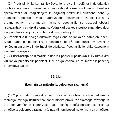
(1) Predstojnik lahko za izvrševanje pravic in dolžnosti delodajalca
pooblasti uradnika z univerzitetno izobrazbo ali visoko strokovno izobrazbo s
specializacijo ali magisterijem in najmanj petimi leti službene dobe (v
nadaljnjem besedilu: vodja kadrovskega poslovanja). Pooblastilo se v
organu objavi na primeren način; o pooblastilu se posebej obvesti
reprezentativni sindikat v organu. Vodja kadrovskega poslovanja lahko dobi
vsa pooblastila, ki jih ima po tem zakonu predstojnik.
(2) Pooblastilo iz prvega odstavka tega člena se lahko da samo eni osebi.
Kljub danemu pooblastilu predstojnik obdrži pooblastila v zvezi z
izvrševanjem pravic in dolžnosti delodajalca. Pooblastilo je lahko časovno in
vsebinsko omejeno.
(3) Za izvrševanje posameznih nalog na področju poslovanja s kadrovskimi
viri lahko predstojnik pooblasti tudi drugo osebo, če to možnost posebej
predvideva zakon.
35. člen
(komisije za pritožbe iz delovnega razmerja)
(1) O pritožbah zoper odločitve o pravicah ali obveznostih iz delovnega
razmerja javnega uslužbenca, zoper kršitve pravic iz delovnega razmerja in
o drugih vprašanjih, kadar zakon tako določa, odloča pristojna komisija za
pritožbe iz delovnega razmerja (v nadaljnjem besedilu: komisija za pritožbe).