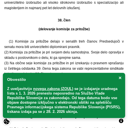
univerzitetno izobrazbo ali visoko strokovno izobrazbo s specializacijo ali
magisterijem in najmanj pet let delovnih izkušenj.
38. člen
(delovanje komisije za pritožbe)
(1) Komisije za pritožbe delajo v senatih treh članov. Predsedujoči v
senatu mora biti univerzitetni diplomirani pravnik.
(2) Komisija za pritožbe je pri svojem delu samostojna. Svoje delo opravlja v
skladu s poslovnikom o delu, ki ga sprejme sama.
(3) Na občne seje komisije za pritožbe in pri izrekanju o pravnem vprašanju
iz četrtega odstavka 39. člena tega zakona se vabi reprezentativne sindikate
iz tretjega odstavka 26. člena tega zakona.
×
Obvestilo
(4) Strokovno-tehnična in administrativna opravila za komisijo za pritožbe iz
1. točke drugega odstavka 35. člena tega zakona opravlja ministrstvo,
Z uveljavitvijo
novega zakona (ZOUL)
se je
izdajanje uradnega
pristojno za upravo, kjer se zagotavljajo tudi sredstva za delo komisije za
lista s 1. 3. 2026 preneslo
neposredno
na Službo Vlade
pritožbe.
Republike Slovenije za zakonodajo
. Od tega datuma bodo vse
objave dostopne izključno v elektronski obliki na spletišču
Pravnega informacijskega sistema Republike Slovenije (PISRS),
39. člen
tiskana izdaja pa se z 28. 2. 2026 ukinja.
(pravila za odločanje komisije za pritožbe)