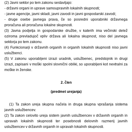
(2) Javni sektor po tem zakonu sestavljajo:
- državni organi in uprave samoupravnih lokalnih skupnosti;
- javne agencije, javni skladi, javni zavodi in javni gospodarski zavodi;
- druge osebe javnega prava, če so posredni uporabniki državnega
proračuna ali proračuna lokalne skupnosti.
(3) Javna podjetja in gospodarske družbe, v katerih ima večinski delež
oziroma prevladujoč vpliv država ali lokalna skupnost, niso del javnega
sektorja po tem zakonu.
(4) Funkcionarji v državnih organih in organih lokalnih skupnosti niso javni
uslužbenci.
(5) V zakonu uporabljeni izrazi uradnik, uslužbenec, predstojnik in drugi
izrazi, zapisani v moški spolni slovnični obliki, so uporabljeni kot nevtralni za
moške in ženske.
2. člen
(predmet urejanja)
(1) Ta zakon ureja skupna načela in druga skupna vprašanja sistema
javnih uslužbencev.
(2) Ta zakon celovito ureja sistem javnih uslužbencev v državnih organih in
upravah lokalnih skupnosti ter posebnosti delovnih razmerij javnih
uslužbencev v državnih organih in upravah lokalnih skupnosti.