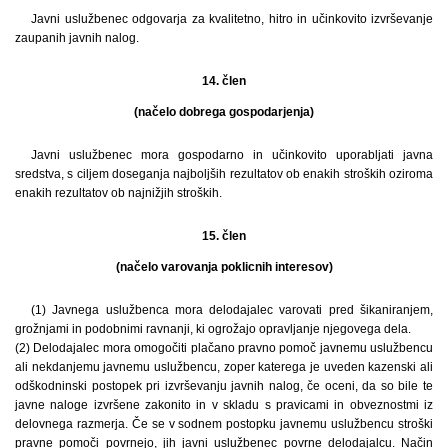
Javni uslužbenec odgovarja za kvalitetno, hitro in učinkovito izvrševanje
zaupanih javnih nalog.
14. člen
(načelo dobrega gospodarjenja)
Javni uslužbenec mora gospodarno in učinkovito uporabljati javna
sredstva, s ciljem doseganja najboljših rezultatov ob enakih stroških oziroma
enakih rezultatov ob najnižjih stroških.
15. člen
(načelo varovanja poklicnih interesov)
(1) Javnega uslužbenca mora delodajalec varovati pred šikaniranjem,
grožnjami in podobnimi ravnanji, ki ogrožajo opravljanje njegovega dela.
(2) Delodajalec mora omogočiti plačano pravno pomoč javnemu uslužbencu
ali nekdanjemu javnemu uslužbencu, zoper katerega je uveden kazenski ali
odškodninski postopek pri izvrševanju javnih nalog, če oceni, da so bile te
javne naloge izvršene zakonito in v skladu s pravicami in obveznostmi iz
delovnega razmerja. Če se v sodnem postopku javnemu uslužbencu stroški
pravne pomoči povrnejo, jih javni uslužbenec povrne delodajalcu. Način