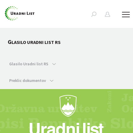
G
LASILO URADNI LIST RS
Glasilo Uradni list RS
Preklic dokumentov