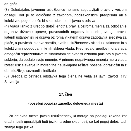
drugače.
(3) Delodajalec javnemu uslužbencu ne sme zagotavljati pravic v večjem
obsegu, kot je to določeno z zakonom, podzakonskim predpisom ali s
kolektivno pogodbo, če bi s tem obremenil javna sredstva.
(4) Vlada lahko z uredbo določi enotna pravila oziroma merila za odločanje
organov državne uprave, pravosodnih organov in oseb javnega prava,
katerih ustanovitelj je država oziroma v katerih država zagotavlja sredstva za
plače, o pravicah in obveznostih javnih uslužbencev v skladu z zakonom in s
kolektivnimi pogodbami, ki jih sklepa vlada. Pred izdajo uredbe mora vlada
omogočiti reprezentativnim sindikatom dejavnosti oziroma poklicev v javnem
sektorju, da podajo svoje mnenje. V primeru negativnega mnenja mora vlada
izvesti usklajevanje in morebitne neusklajene rešitve posebej obrazložiti in z
obrazložitvijo seznaniti sindikate.
(5) Uredba iz četrtega odstavka tega člena ne velja za javni zavod RTV
Slovenija.
17. člen
(posebni pogoj za zasedbo delovnega mesta)
Za delovna mesta javnih uslužbencev, ki morajo na podlagi zakona kot
uradni jezik uporabljati tudi jezik narodne skupnosti, se kot pogoj določi tudi
znanje tega jezika.