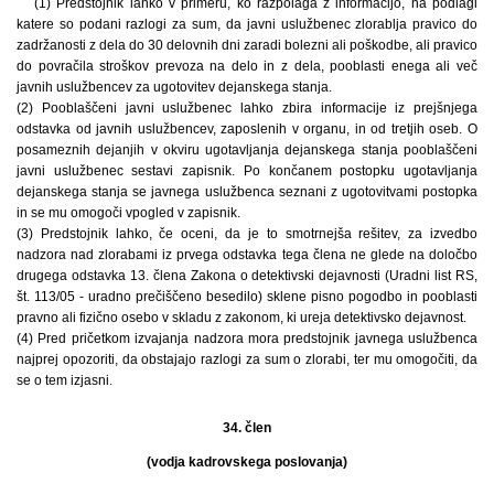
(1) Predstojnik lahko v primeru, ko razpolaga z informacijo, na podlagi
katere so podani razlogi za sum, da javni uslužbenec zlorablja pravico do
zadržanosti z dela do 30 delovnih dni zaradi bolezni ali poškodbe, ali pravico
do povračila stroškov prevoza na delo in z dela, pooblasti enega ali več
javnih uslužbencev za ugotovitev dejanskega stanja.
(2) Pooblaščeni javni uslužbenec lahko zbira informacije iz prejšnjega
odstavka od javnih uslužbencev, zaposlenih v organu, in od tretjih oseb. O
posameznih dejanjih v okviru ugotavljanja dejanskega stanja pooblaščeni
javni uslužbenec sestavi zapisnik. Po končanem postopku ugotavljanja
dejanskega stanja se javnega uslužbenca seznani z ugotovitvami postopka
in se mu omogoči vpogled v zapisnik.
(3) Predstojnik lahko, če oceni, da je to smotrnejša rešitev, za izvedbo
nadzora nad zlorabami iz prvega odstavka tega člena ne glede na določbo
drugega odstavka 13. člena Zakona o detektivski dejavnosti (Uradni list RS,
št. 113/05 - uradno prečiščeno besedilo) sklene pisno pogodbo in pooblasti
pravno ali fizično osebo v skladu z zakonom, ki ureja detektivsko dejavnost.
(4) Pred pričetkom izvajanja nadzora mora predstojnik javnega uslužbenca
najprej opozoriti, da obstajajo razlogi za sum o zlorabi, ter mu omogočiti, da
se o tem izjasni.
34. člen
(vodja kadrovskega poslovanja)