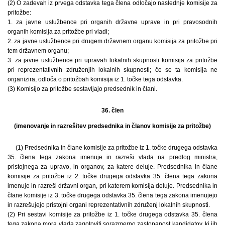
(2) O zadevah iz prvega odstavka tega člena odločajo naslednje komisije za
pritožbe:
1. za javne uslužbence pri organih državne uprave in pri pravosodnih
organih komisija za pritožbe pri vladi;
2. za javne uslužbence pri drugem državnem organu komisija za pritožbe pri
tem državnem organu;
3. za javne uslužbence pri upravah lokalnih skupnosti komisija za pritožbe
pri reprezentativnih združenjih lokalnih skupnosti; če se ta komisija ne
organizira, odloča o pritožbah komisija iz 1. točke tega odstavka.
(3) Komisijo za pritožbe sestavljajo predsednik in člani.
36. člen
(imenovanje in razrešitev predsednika in članov komisije za pritožbe)
(1) Predsednika in člane komisije za pritožbe iz 1. točke drugega odstavka
35. člena tega zakona imenuje in razreši vlada na predlog ministra,
pristojnega za upravo, in organov, za katere deluje. Predsednika in člane
komisije za pritožbe iz 2. točke drugega odstavka 35. člena tega zakona
imenuje in razreši državni organ, pri katerem komisija deluje. Predsednika in
člane komisije iz 3. točke drugega odstavka 35. člena tega zakona imenujejo
in razrešujejo pristojni organi reprezentativnih združenj lokalnih skupnosti.
(2) Pri sestavi komisije za pritožbe iz 1. točke drugega odstavka 35. člena
tega zakona mora vlada zagotoviti sorazmerno zastopanost kandidatov, ki jih