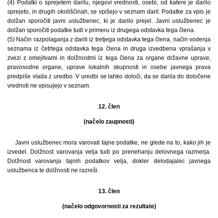
(4) Podatki o sprejetem darilu, njegovi vrednosti, osebi, od katere je darilo
sprejeto, in drugih okoliščinah, se vpišejo v seznam daril. Podatke za vpis je
dolžan sporočiti javni uslužbenec, ki je darilo prejel. Javni uslužbenec je
dolžan sporočiti podatke tudi v primeru iz drugega odstavka tega člena.
(5) Način razpolaganja z darili iz tretjega odstavka tega člena, način vodenja
seznama iz četrtega odstavka tega člena in druga izvedbena vprašanja v
zvezi z omejitvami in dolžnostmi iz tega člena za organe državne uprave,
pravosodne organe, uprave lokalnih skupnosti in osebe javnega prava
predpiše vlada z uredbo. V uredbi se lahko določi, da se darila do določene
vrednoti ne vpisujejo v seznam.
12. člen
(načelo zaupnosti)
Javni uslužbenec mora varovati tajne podatke, ne glede na to, kako jih je
izvedel. Dolžnost varovanja velja tudi po prenehanju delovnega razmerja.
Dolžnost varovanja tajnih podatkov velja, dokler delodajalec javnega
uslužbenca te dolžnosti ne razreši.
13. člen
(načelo odgovornosti za rezultate)