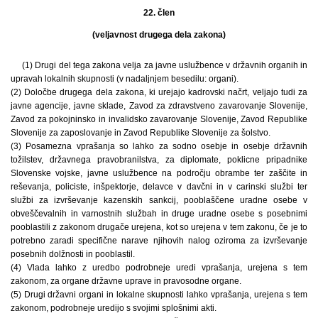
22. člen
(veljavnost drugega dela zakona)
(1) Drugi del tega zakona velja za javne uslužbence v državnih organih in
upravah lokalnih skupnosti (v nadaljnjem besedilu: organi).
(2) Določbe drugega dela zakona, ki urejajo kadrovski načrt, veljajo tudi za
javne agencije, javne sklade, Zavod za zdravstveno zavarovanje Slovenije,
Zavod za pokojninsko in invalidsko zavarovanje Slovenije, Zavod Republike
Slovenije za zaposlovanje in Zavod Republike Slovenije za šolstvo.
(3) Posamezna vprašanja so lahko za sodno osebje in osebje državnih
tožilstev, državnega pravobranilstva, za diplomate, poklicne pripadnike
Slovenske vojske, javne uslužbence na področju obrambe ter zaščite in
reševanja, policiste, inšpektorje, delavce v davčni in v carinski službi ter
službi za izvrševanje kazenskih sankcij, pooblaščene uradne osebe v
obveščevalnih in varnostnih službah in druge uradne osebe s posebnimi
pooblastili z zakonom drugače urejena, kot so urejena v tem zakonu, če je to
potrebno zaradi specifične narave njihovih nalog oziroma za izvrševanje
posebnih dolžnosti in pooblastil.
(4) Vlada lahko z uredbo podrobneje uredi vprašanja, urejena s tem
zakonom, za organe državne uprave in pravosodne organe.
(5) Drugi državni organi in lokalne skupnosti lahko vprašanja, urejena s tem
zakonom, podrobneje uredijo s svojimi splošnimi akti.