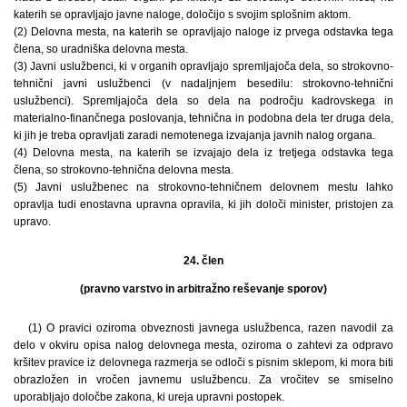
katerih se opravljajo javne naloge, določijo s svojim splošnim aktom.
(2) Delovna mesta, na katerih se opravljajo naloge iz prvega odstavka tega
člena, so uradniška delovna mesta.
(3) Javni uslužbenci, ki v organih opravljajo spremljajoča dela, so strokovno-
tehnični javni uslužbenci (v nadaljnjem besedilu: strokovno-tehnični
uslužbenci). Spremljajoča dela so dela na področju kadrovskega in
materialno-finančnega poslovanja, tehnična in podobna dela ter druga dela,
ki jih je treba opravljati zaradi nemotenega izvajanja javnih nalog organa.
(4) Delovna mesta, na katerih se izvajajo dela iz tretjega odstavka tega
člena, so strokovno-tehnična delovna mesta.
(5) Javni uslužbenec na strokovno-tehničnem delovnem mestu lahko
opravlja tudi enostavna upravna opravila, ki jih določi minister, pristojen za
upravo.
24. člen
(pravno varstvo in arbitražno reševanje sporov)
(1) O pravici oziroma obveznosti javnega uslužbenca, razen navodil za
delo v okviru opisa nalog delovnega mesta, oziroma o zahtevi za odpravo
kršitev pravice iz delovnega razmerja se odloči s pisnim sklepom, ki mora biti
obrazložen in vročen javnemu uslužbencu. Za vročitev se smiselno
uporabljajo določbe zakona, ki ureja upravni postopek.