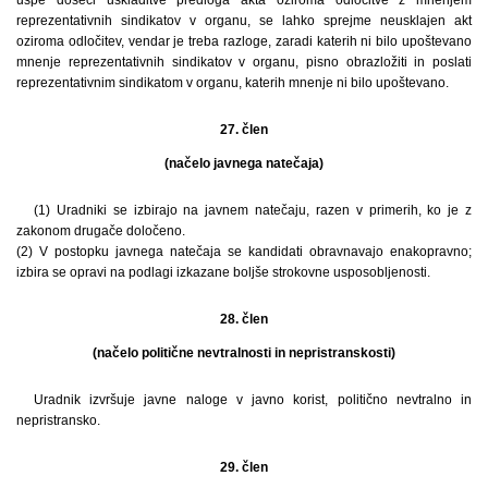
uspe doseči uskladitve predloga akta oziroma odločitve z mnenjem
reprezentativnih sindikatov v organu, se lahko sprejme neusklajen akt
oziroma odločitev, vendar je treba razloge, zaradi katerih ni bilo upoštevano
mnenje reprezentativnih sindikatov v organu, pisno obrazložiti in poslati
reprezentativnim sindikatom v organu, katerih mnenje ni bilo upoštevano.
27. člen
(načelo javnega natečaja)
(1) Uradniki se izbirajo na javnem natečaju, razen v primerih, ko je z
zakonom drugače določeno.
(2) V postopku javnega natečaja se kandidati obravnavajo enakopravno;
izbira se opravi na podlagi izkazane boljše strokovne usposobljenosti.
28. člen
(načelo politične nevtralnosti in nepristranskosti)
Uradnik izvršuje javne naloge v javno korist, politično nevtralno in
nepristransko.
29. člen