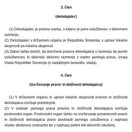
3. člen
(delodajalec)
(1) Delodajalec je pravna oseba, s katero je javni uslužbenec v delovnem
razmerju.
(2) Delodajalec v državnem organu je Republika Slovenija, v upravi lokalne
skupnosti pa lokalna skupnost.
(3) Zakon lahko določi, da določene pravice delodajalca v razmerju do javnih
uslužbencev, ki sklenejo delovno razmerje z osebo javnega prava, izvaja
Vlada Republike Slovenije (v nadaljnjem besedilu: vlada).
4. člen
(izvrševanje pravic in dolžnosti delodajalca)
(1) V državnem organu in upravi lokalne skupnosti pravice in dolžnosti
delodajalca izvršuje predstojnik.
(2) V osebah javnega prava pravice in dolžnosti delodajalca izvršuje
poslovodni organ. Poslovodni organ lahko za izvrševanje posameznih pravic
in dolžnosti delodajalca pisno pooblasti javnega uslužbenca z najmanj
visoko strokovno izobrazbo ter z najmanj petimi leti delovnih izkušenj.