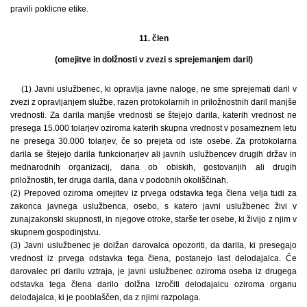
pravili poklicne etike.
11. člen
(omejitve in dolžnosti v zvezi s sprejemanjem daril)
(1) Javni uslužbenec, ki opravlja javne naloge, ne sme sprejemati daril v
zvezi z opravljanjem službe, razen protokolarnih in priložnostnih daril manjše
vrednosti. Za darila manjše vrednosti se štejejo darila, katerih vrednost ne
presega 15.000 tolarjev oziroma katerih skupna vrednost v posameznem letu
ne presega 30.000 tolarjev, če so prejeta od iste osebe. Za protokolarna
darila se štejejo darila funkcionarjev ali javnih uslužbencev drugih držav in
mednarodnih organizacij, dana ob obiskih, gostovanjih ali drugih
priložnostih, ter druga darila, dana v podobnih okoliščinah.
(2) Prepoved oziroma omejitev iz prvega odstavka tega člena velja tudi za
zakonca javnega uslužbenca, osebo, s katero javni uslužbenec živi v
zunajzakonski skupnosti, in njegove otroke, starše ter osebe, ki živijo z njim v
skupnem gospodinjstvu.
(3) Javni uslužbenec je dolžan darovalca opozoriti, da darila, ki presegajo
vrednost iz prvega odstavka tega člena, postanejo last delodajalca. Če
darovalec pri darilu vztraja, je javni uslužbenec oziroma oseba iz drugega
odstavka tega člena darilo dolžna izročiti delodajalcu oziroma organu
delodajalca, ki je pooblaščen, da z njimi razpolaga.