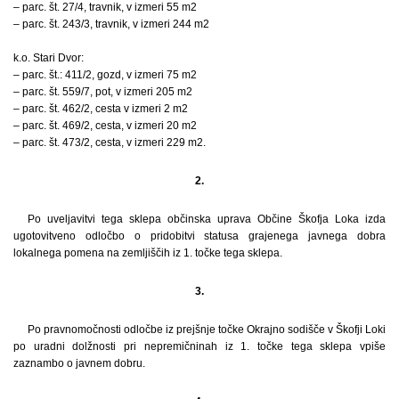
– parc. št. 27/4, travnik, v izmeri 55 m2
– parc. št. 243/3, travnik, v izmeri 244 m2
k.o. Stari Dvor:
– parc. št.: 411/2, gozd, v izmeri 75 m2
– parc. št. 559/7, pot, v izmeri 205 m2
– parc. št. 462/2, cesta v izmeri 2 m2
– parc. št. 469/2, cesta, v izmeri 20 m2
– parc. št. 473/2, cesta, v izmeri 229 m2.
2.
Po uveljavitvi tega sklepa občinska uprava Občine Škofja Loka izda
ugotovitveno odločbo o pridobitvi statusa grajenega javnega dobra
lokalnega pomena na zemljiščih iz 1. točke tega sklepa.
3.
Po pravnomočnosti odločbe iz prejšnje točke Okrajno sodišče v Škofji Loki
po uradni dolžnosti pri nepremičninah iz 1. točke tega sklepa vpiše
zaznambo o javnem dobru.