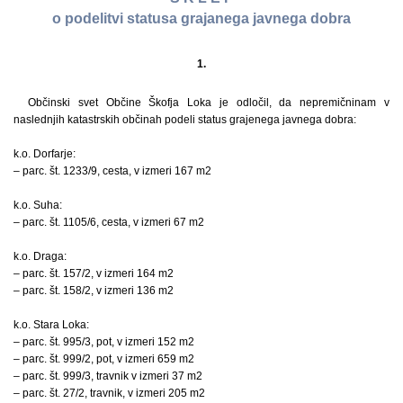
o podelitvi statusa grajanega javnega dobra
1.
Občinski svet Občine Škofja Loka je odločil, da nepremičninam v
naslednjih katastrskih občinah podeli status grajenega javnega dobra:
k.o. Dorfarje:
– parc. št. 1233/9, cesta, v izmeri 167 m2
k.o. Suha:
– parc. št. 1105/6, cesta, v izmeri 67 m2
k.o. Draga:
– parc. št. 157/2, v izmeri 164 m2
– parc. št. 158/2, v izmeri 136 m2
k.o. Stara Loka:
– parc. št. 995/3, pot, v izmeri 152 m2
– parc. št. 999/2, pot, v izmeri 659 m2
– parc. št. 999/3, travnik v izmeri 37 m2
– parc. št. 27/2, travnik, v izmeri 205 m2