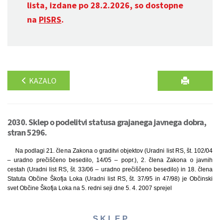
lista, izdane po 28.2.2026, so dostopne
na
PISRS
.
KAZALO
2030. Sklep o podelitvi statusa grajanega javnega dobra,
stran 5296.
Na podlagi 21. člena Zakona o graditvi objektov (Uradni list RS, št. 102/04
– uradno prečiščeno besedilo, 14/05 – popr.), 2. člena Zakona o javnih
cestah (Uradni list RS, št. 33/06 – uradno prečiščeno besedilo) in 18. člena
Statuta Občine Škofja Loka (Uradni list RS, št. 37/95 in 47/98) je Občinski
svet Občine Škofja Loka na 5. redni seji dne 5. 4. 2007 sprejel
S K L E P