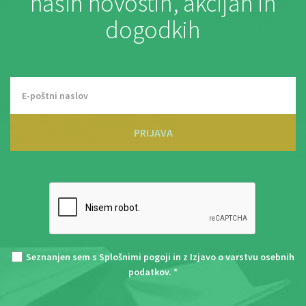
naših novostih, akcijah in
dogodkih
PRIJAVA
Seznanjen sem s
Splošnimi pogoji
in z
Izjavo o varstvu osebnih
podatkov
. *