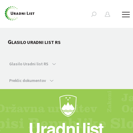
G
LASILO URADNI LIST RS
Glasilo Uradni list RS
Preklic dokumentov