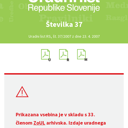
Številka 37
Uradni list RS, št. 37/2007 z dne 23. 4. 2007
Prikazana vsebina je v skladu s 33.
členom
ZoUL
arhivska. Izdaje uradnega