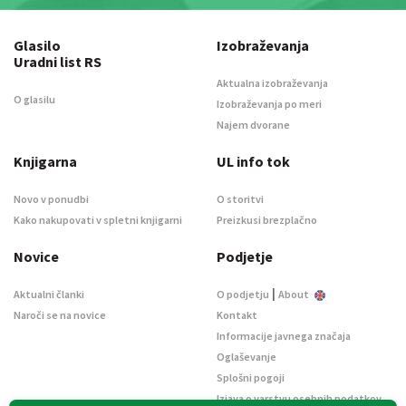
Glasilo
Izobraževanja
Uradni list RS
Aktualna izobraževanja
O glasilu
Izobraževanja po meri
Najem dvorane
Knjigarna
UL info tok
Novo v ponudbi
O storitvi
Kako nakupovati v spletni knjigarni
Preizkusi brezplačno
Novice
Podjetje
|
Aktualni članki
O podjetju
About
Naroči se na novice
Kontakt
Informacije javnega značaja
Oglaševanje
Splošni pogoji
Izjava o varstvu osebnih podatkov