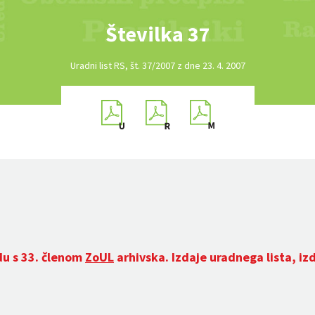
Številka 37
Uradni list RS, št. 37/2007 z dne 23. 4. 2007
du s 33. členom
ZoUL
arhivska. Izdaje uradnega lista, iz