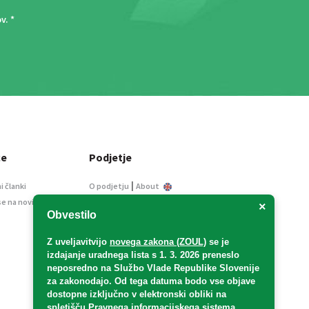
ov
. *
ce
Podjetje
|
i članki
O podjetju
About
se na novice
Kontakt
×
Obvestilo
Informacije javnega
značaja
Z uveljavitvijo
novega zakona (ZOUL)
se je
Oglaševanje
izdajanje uradnega lista s 1. 3. 2026 preneslo
Splošni pogoji
neposredno
na Službo Vlade Republike Slovenije
Izjava o varstvu osebnih
za zakonodajo
. Od tega datuma bodo vse objave
podatkov
dostopne izključno v elektronski obliki na
spletišču Pravnega informacijskega sistema
E-dražbe