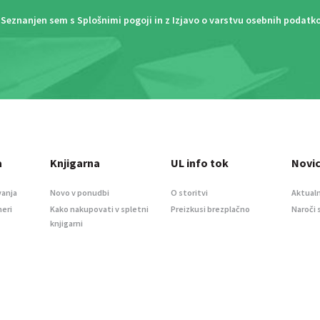
Seznanjen sem s
Splošnimi pogoji
in z
Izjavo o varstvu osebnih podatk
a
Knjigarna
UL info tok
Novi
vanja
Novo v ponudbi
O storitvi
Aktualn
meri
Kako nakupovati v spletni
Preizkusi brezplačno
Naroči 
knjigarni