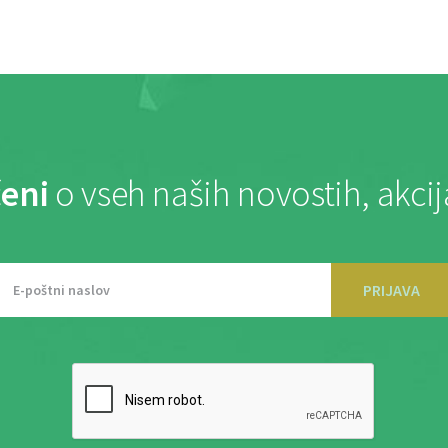
eni
o vseh naših novostih, akci
PRIJAVA