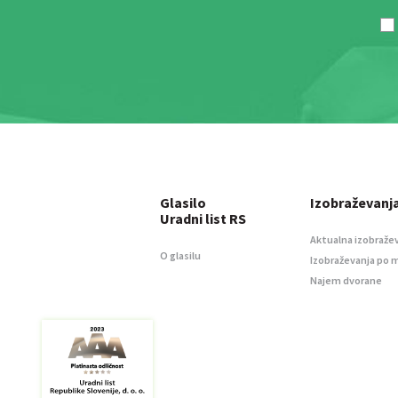
Glasilo
Izobraževanj
Uradni list RS
Aktualna izobraže
O glasilu
Izobraževanja po 
Najem dvorane