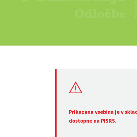
Prikazana vsebina je v skla
dostopne na
PISRS
.