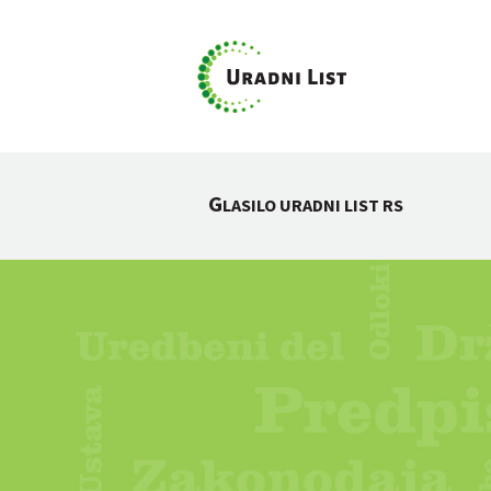
G
LASILO URADNI LIST RS