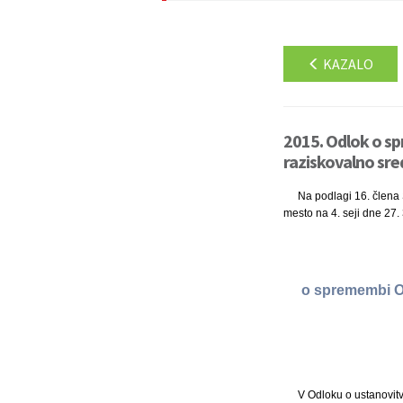
KAZALO
2015. Odlok o sp
raziskovalno sre
Na podlagi 16. člena 
mesto na 4. seji dne 27. 
o spremembi Od
V Odloku o ustanovitv