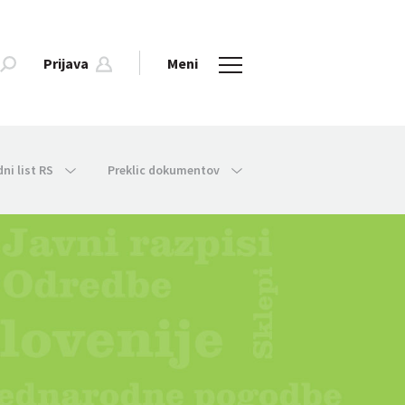
Prijava
Meni
dni list RS
Preklic dokumentov