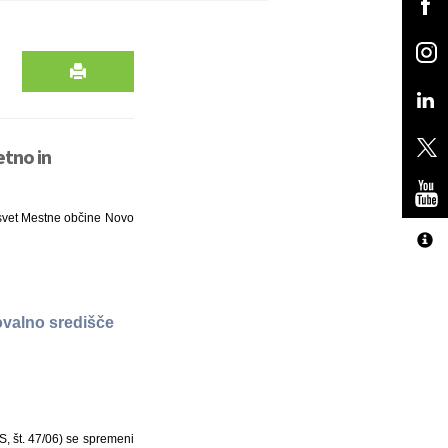
etno in
 svet Mestne občine Novo
ovalno središče
S, št. 47/06) se spremeni