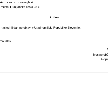
 tako da se po novem glasi:
mesto, Ljubljanska cesta 28.«.
2. člen
i naslednji dan po objavi v Uradnem listu Republike Slovenije.
rca 2007
Mestne obč
Alojzi