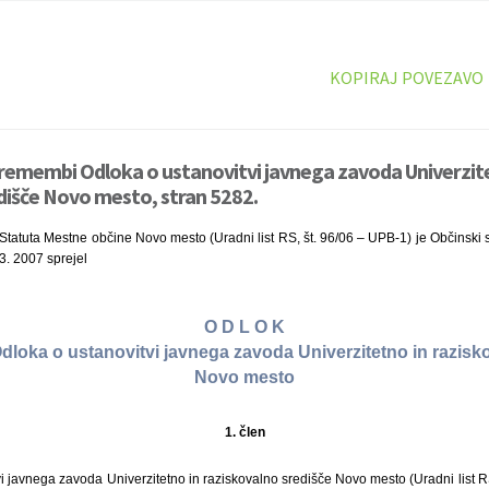
KOPIRAJ POVEZAVO
remembi Odloka o ustanovitvi javnega zavoda Univerzit
dišče Novo mesto, stran 5282.
Statuta Mestne občine Novo mesto (Uradni list RS, št. 96/06 – UPB-1) je Občinski
3. 2007 sprejel
O D L O K
loka o ustanovitvi javnega zavoda Univerzitetno in razisk
Novo mesto
1. člen
i javnega zavoda Univerzitetno in raziskovalno središče Novo mesto (Uradni list R