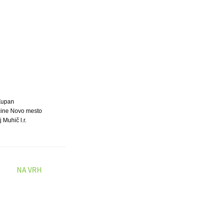
Župan
ine Novo mesto
j Muhič l.r.
NA VRH