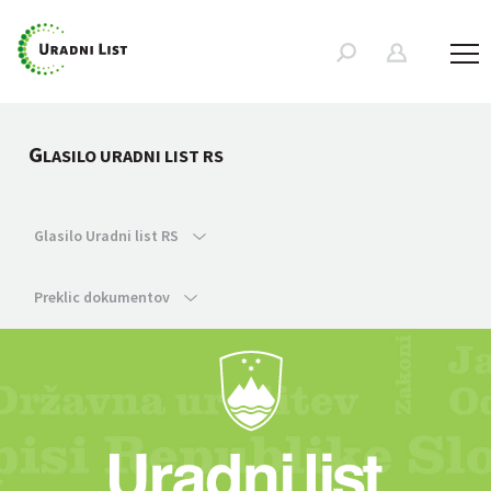
G
LASILO URADNI LIST RS
Glasilo Uradni list RS
Preklic dokumentov