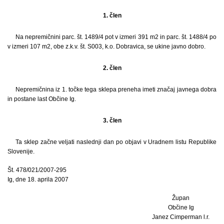
1. člen
Na nepremičnini parc. št. 1489/4 pot v izmeri 391 m2 in parc. št. 1488/4 po
v izmeri 107 m2, obe z.k.v. št. S003, k.o. Dobravica, se ukine javno dobro.
2. člen
Nepremičnina iz 1. točke tega sklepa preneha imeti značaj javnega dobra
in postane last Občine Ig.
3. člen
Ta sklep začne veljati naslednji dan po objavi v Uradnem listu Republike
Slovenije.
Št. 478/021/2007-295
Ig, dne 18. aprila 2007
Župan
Občine Ig
Janez Cimperman l.r.