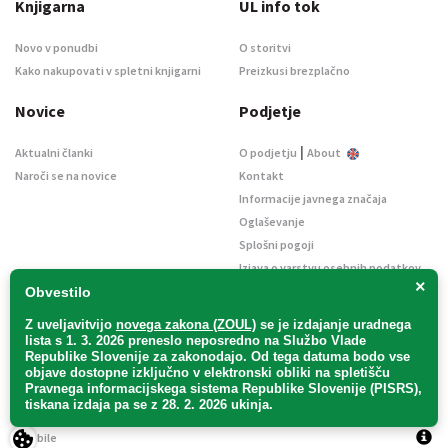
Knjigarna
UL info tok
Novo v ponudbi
O storitvi
Kako nakupovati v spletni knjigarni
Preizkusi brezplačno
Novice
Podjetje
|
Aktualni članki
O podjetju
About
Naroči se na novice
Kontakt
Informacije javnega značaja
Oglaševanje
Splošni pogoji
Izjava o varstvu osebnih podatkov
×
E-dražbe
Obvestilo
Z uveljavitvijo
novega zakona (ZOUL)
se je
izdajanje uradnega
lista s 1. 3. 2026 preneslo
neposredno
na Službo Vlade
Republike Slovenije za zakonodajo
. Od tega datuma bodo vse
objave dostopne izključno v elektronski obliki na spletišču
Pravnega informacijskega sistema Republike Slovenije (PISRS),
Uradni list d. o. o. – v likvidaciji / Vse pravice pridržane.
tiskana izdaja pa se z 28. 2. 2026 ukinja.
Pravna obvestila
/
Piškotki
/ Avtorji:
TriTim spletna agencija
v sodelovanju z
2Mobile