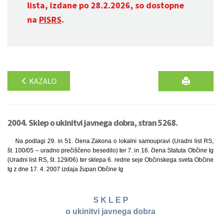
lista, izdane po 28.2.2026, so dostopne
na
PISRS
.
KAZALO
2004. Sklep o ukinitvi javnega dobra, stran 5268.
Na podlagi 29. in 51. člena Zakona o lokalni samoupravi (Uradni list RS,
št. 100/05 – uradno prečiščeno besedilo) ter 7. in 16. člena Statuta Občine Ig
(Uradni list RS, št. 129/06) ter sklepa 6. redne seje Občinskega sveta Občine
Ig z dne 17. 4. 2007 izdaja župan Občine Ig
S K L E P
o ukinitvi javnega dobra