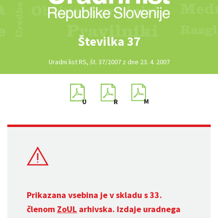
Številka 37
Uradni list RS, št. 37/2007 z dne 23. 4. 2007
Prikazana vsebina je v skladu s 33.
členom
ZoUL
arhivska. Izdaje uradnega