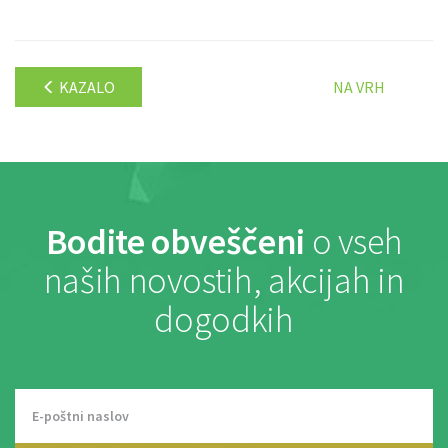
KAZALO
NA VRH
Bodite obveščeni
o vseh
naših novostih, akcijah in
dogodkih