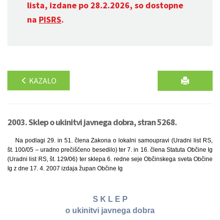
lista, izdane po 28.2.2026, so dostopne
na
PISRS
.
KAZALO
2003. Sklep o ukinitvi javnega dobra, stran 5268.
Na podlagi 29. in 51. člena Zakona o lokalni samoupravi (Uradni list RS,
št. 100/05 – uradno prečiščeno besedilo) ter 7. in 16. člena Statuta Občine Ig
(Uradni list RS, št. 129/06) ter sklepa 6. redne seje Občinskega sveta Občine
Ig z dne 17. 4. 2007 izdaja župan Občine Ig
S K L E P
o ukinitvi javnega dobra