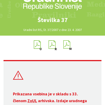
Številka 37
Uradni list RS, št. 37/2007 z dne 23. 4. 2007
Prikazana vsebina je v skladu s 33.
členom
ZoUL
arhivska. Izdaje uradnega