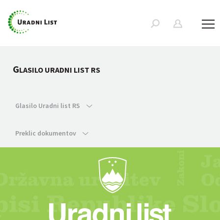
G
LASILO URADNI LIST RS
Glasilo Uradni list RS
Preklic dokumentov