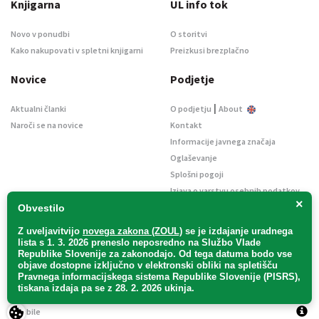
Knjigarna
UL info tok
Novo v ponudbi
O storitvi
Kako nakupovati v spletni knjigarni
Preizkusi brezplačno
Novice
Podjetje
|
Aktualni članki
O podjetju
About
Naroči se na novice
Kontakt
Informacije javnega značaja
Oglaševanje
Splošni pogoji
Izjava o varstvu osebnih podatkov
×
E-dražbe
Obvestilo
Z uveljavitvijo
novega zakona (ZOUL)
se je
izdajanje uradnega
lista s 1. 3. 2026 preneslo
neposredno
na Službo Vlade
Republike Slovenije za zakonodajo
. Od tega datuma bodo vse
objave dostopne izključno v elektronski obliki na spletišču
Pravnega informacijskega sistema Republike Slovenije (PISRS),
Uradni list d. o. o. – v likvidaciji / Vse pravice pridržane.
tiskana izdaja pa se z 28. 2. 2026 ukinja.
Pravna obvestila
/
Piškotki
/ Avtorji:
TriTim spletna agencija
v sodelovanju z
2Mobile