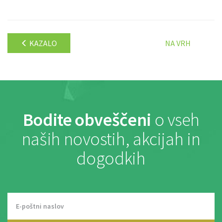
KAZALO
NA VRH
Bodite obveščeni
o vseh
naših novostih, akcijah in
dogodkih