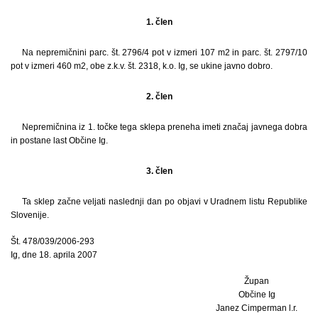
1. člen
Na nepremičnini parc. št. 2796/4 pot v izmeri 107 m2 in parc. št. 2797/10
pot v izmeri 460 m2, obe z.k.v. št. 2318, k.o. Ig, se ukine javno dobro.
2. člen
Nepremičnina iz 1. točke tega sklepa preneha imeti značaj javnega dobra
in postane last Občine Ig.
3. člen
Ta sklep začne veljati naslednji dan po objavi v Uradnem listu Republike
Slovenije.
Št. 478/039/2006-293
Ig, dne 18. aprila 2007
Župan
Občine Ig
Janez Cimperman l.r.