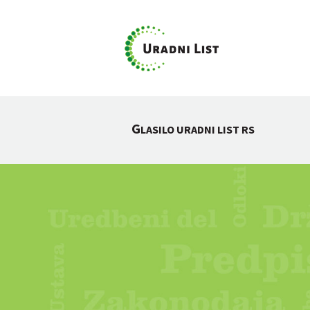
G
LASILO URADNI LIST RS