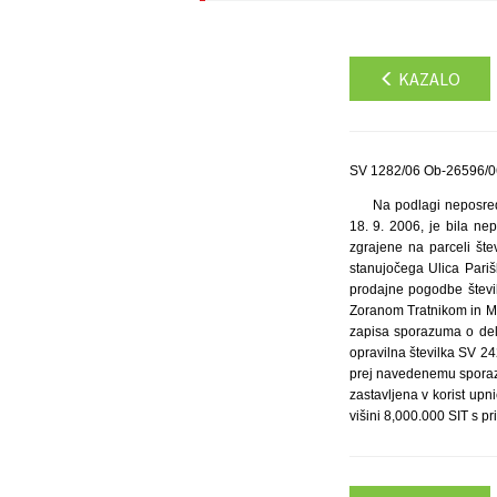
KAZALO
SV 1282/06 Ob-26596/06
Na podlagi neposred
18. 9. 2006, je bila ne
zgrajene na parceli šte
stanujočega Ulica Pari
prodajne pogodbe števi
Zoranom Tratnikom in M
zapisa sporazuma o del
opravilna številka SV 24
prej navedenemu sporaz
zastavljena v korist up
višini 8,000.000 SIT s p