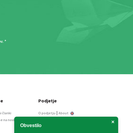
ov
. *
ce
Podjetje
|
i članki
O podjetju
About
se na novice
Kontakt
×
Obvestilo
Informacije javnega
značaja