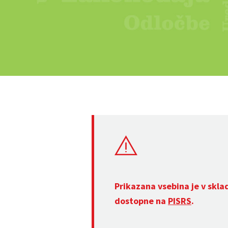
Prikazana vsebina je v skla
dostopne na
PISRS
.