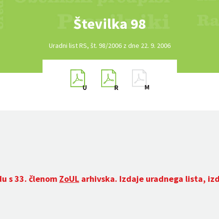
Številka 98
Uradni list RS, št. 98/2006 z dne 22. 9. 2006
du s 33. členom
ZoUL
arhivska. Izdaje uradnega lista, iz