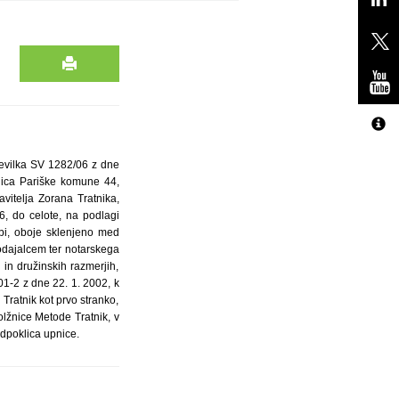
tevilka SV 1282/06 z dne
Ulica Pariške komune 44,
vitelja Zorana Tratnika,
, do celote, na podlagi
bi, oboje sklenjeno med
dajalcem ter notarskega
n družinskih razmerjih,
01-2 z dne 22. 1. 2002, k
atnik kot prvo stranko,
lžnice Metode Tratnik, v
odpoklica upnice.