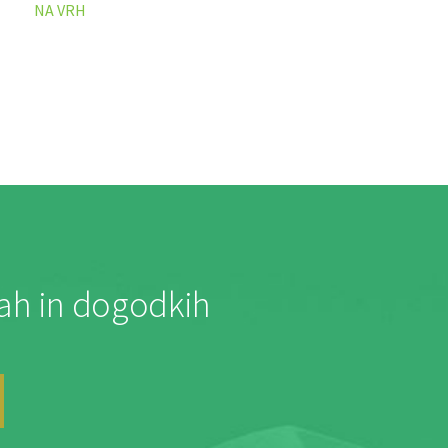
NA VRH
jah in dogodkih