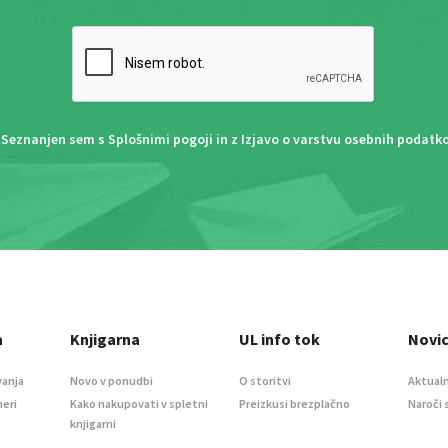
Seznanjen sem s
Splošnimi pogoji
in z
Izjavo o varstvu osebnih podatk
a
Knjigarna
UL info tok
Novi
vanja
Novo v ponudbi
O storitvi
Aktualn
meri
Kako nakupovati v spletni
Preizkusi brezplačno
Naroči 
knjigarni