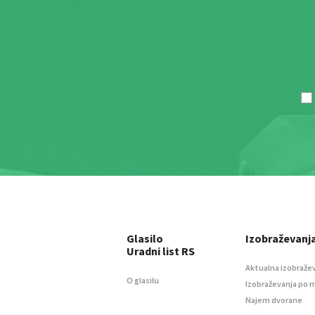
Glasilo
Izobraževanj
Uradni list RS
Aktualna izobraže
O glasilu
Izobraževanja po 
Najem dvorane