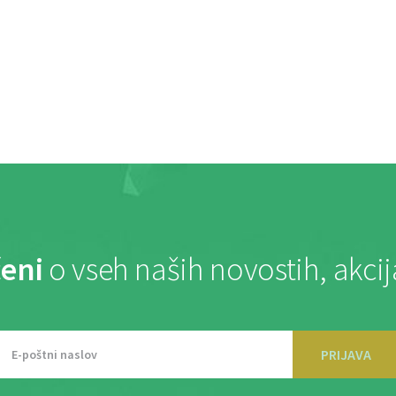
eni
o vseh naših novostih, akci
PRIJAVA