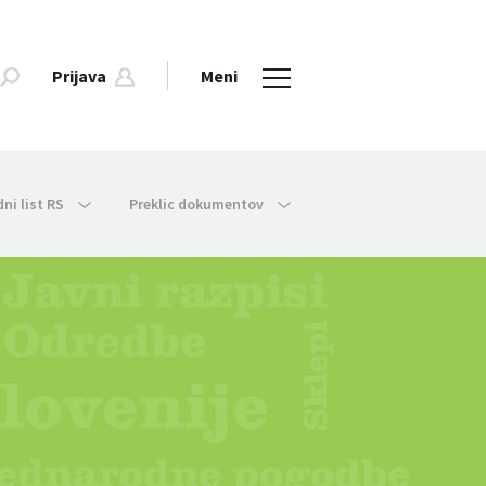
Prijava
Meni
dni list RS
Preklic dokumentov