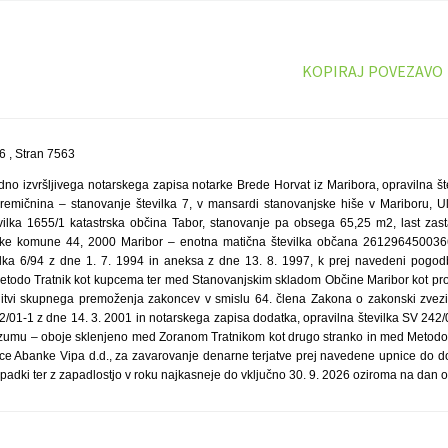
KOPIRAJ POVEZAVO
 , Stran 7563
no izvršljivega notarskega zapisa notarke Brede Horvat iz Maribora, opravilna š
premičnina – stanovanje številka 7, v mansardi stanovanjske hiše v Mariboru, 
vilka 1655/1 katastrska občina Tabor, stanovanje pa obsega 65,25 m2, last zasta
ške komune 44, 2000 Maribor – enotna matična številka občana 2612964500366
lka 6/94 z dne 1. 7. 1994 in aneksa z dne 13. 8. 1997, k prej navedeni pogod
etodo Tratnik kot kupcema ter med Stanovanjskim skladom Občine Maribor kot pro
itvi skupnega premoženja zakoncev v smislu 64. člena Zakona o zakonski zvezi i
2/01-1 z dne 14. 3. 2001 in notarskega zapisa dodatka, opravilna številka SV 242/
umu – oboje sklenjeno med Zoranom Tratnikom kot drugo stranko in med Metodo Tr
nice Abanke Vipa d.d., za zavarovanje denarne terjatve prej navedene upnice do do
ripadki ter z zapadlostjo v roku najkasneje do vključno 30. 9. 2026 oziroma na dan 