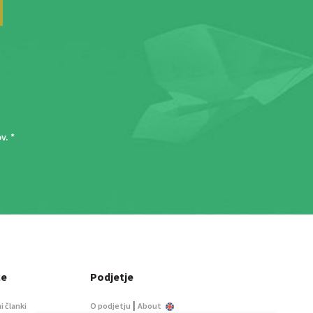
ov
. *
ce
Podjetje
|
i članki
O podjetju
About