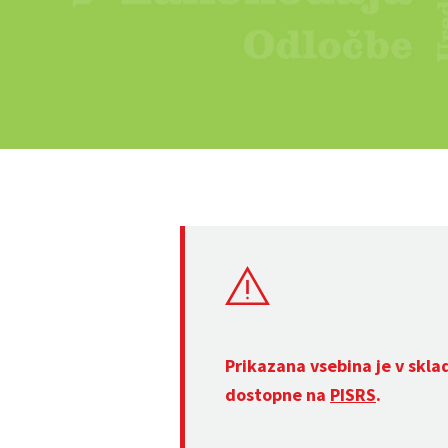
Prikazana vsebina je v skla
dostopne na
PISRS
.