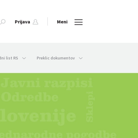
Prijava
Meni
dni list RS
Preklic dokumentov