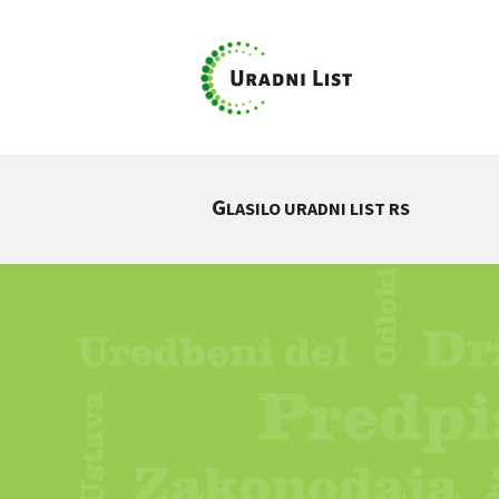
G
LASILO URADNI LIST RS