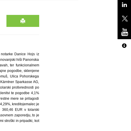
 notarke Danice Hojs iz
tanovanjski hiši Panonska
avah, ter funkcionalnem
odajne pogodbe, sklenjene
remuš, Ulica Pohorskega
t Kärntner Sparkasse AG,
larski protivrednosti po
klenitvi te pogodbe 4,1%
brestne mere se prilagodi
i 4,29%, kreditojemalec je
e 360,46 EUR v tolarski
asovnem zaporedju, to je
 stroški in pripadki, kot