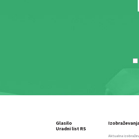
Glasilo
Izobraževanj
Uradni list RS
Aktualna izobraže