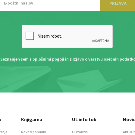
PRIJAVA
Seznanjen sem s
Splošnimi pogoji
in z
Izjavo o varstvu osebnih podatk
a
Knjigarna
UL info tok
Novi
vanja
Novo v ponudbi
O storitvi
Aktualn