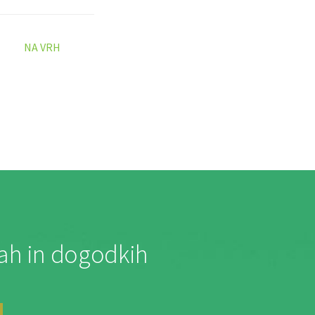
NA VRH
jah in dogodkih