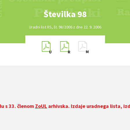
Številka 98
Uradni list RS, št. 98/2006 z dne 22. 9. 2006
du s 33. členom
ZoUL
arhivska. Izdaje uradnega lista, iz