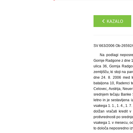
KAZALO
SV 663/2006 Ob-26592/0
Na podlagi neposre
Gornje Radgone z dne 13.
ulica 36, Gornja Radgo
zemljišču, ki stoji na p
dne 24. 8. 2006 med Ir
bataljona 10, Radenci t
Celovec, Avstrija, Neue
srednjem tečaju Banke S
letno in je sestavljena 
vsakega 1. 1., 1. 4., 1. 
dolžan vračati kredit 
protivrednosti po sredn
vsakega 1. v mesecu, od 
to določa neposredno izv