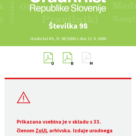
Številka 98
Uradni list RS, št. 98/2006 z dne 22. 9. 2006
Prikazana vsebina je v skladu s 33.
členom
ZoUL
arhivska. Izdaje uradnega