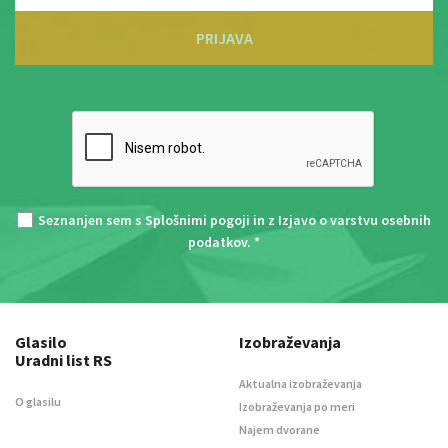
PRIJAVA
Seznanjen sem s
Splošnimi pogoji
in z
Izjavo o varstvu osebnih
podatkov
. *
Glasilo
Izobraževanja
Uradni list RS
Aktualna izobraževanja
O glasilu
Izobraževanja po meri
Najem dvorane