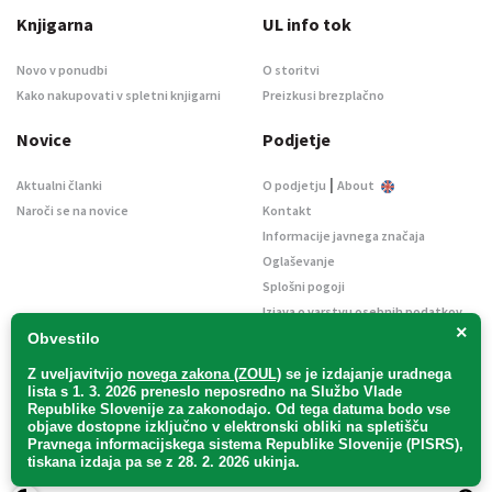
Knjigarna
UL info tok
Novo v ponudbi
O storitvi
Kako nakupovati v spletni knjigarni
Preizkusi brezplačno
Novice
Podjetje
|
Aktualni članki
O podjetju
About
Naroči se na novice
Kontakt
Informacije javnega značaja
Oglaševanje
Splošni pogoji
Izjava o varstvu osebnih podatkov
×
E-dražbe
Obvestilo
Z uveljavitvijo
novega zakona (ZOUL)
se je
izdajanje uradnega
lista s 1. 3. 2026 preneslo
neposredno
na Službo Vlade
Republike Slovenije za zakonodajo
. Od tega datuma bodo vse
objave dostopne izključno v elektronski obliki na spletišču
Pravnega informacijskega sistema Republike Slovenije (PISRS),
Uradni list d. o. o. – v likvidaciji / Vse pravice pridržane.
tiskana izdaja pa se z 28. 2. 2026 ukinja.
Pravna obvestila
/
Piškotki
/ Avtorji:
TriTim spletna agencija
v sodelovanju z