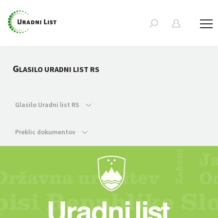
G
LASILO URADNI LIST RS
Glasilo Uradni list RS
Preklic dokumentov