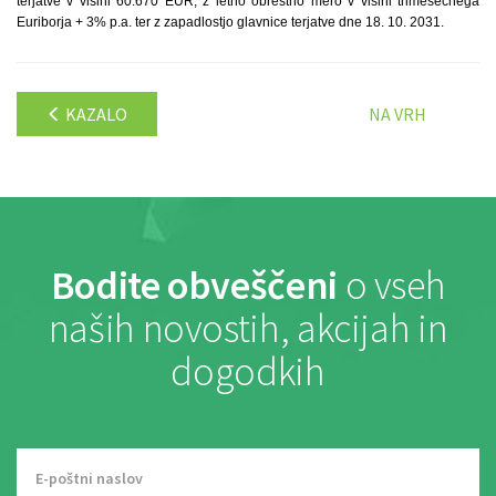
terjatve v višini 60.670 EUR, z letno obrestno mero v višini trimesečnega
Euriborja + 3% p.a. ter z zapadlostjo glavnice terjatve dne 18. 10. 2031.
KAZALO
NA VRH
Bodite obveščeni
o vseh
naših novostih, akcijah in
dogodkih