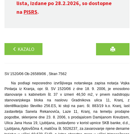
lista, izdane po 28.2.2026, so dostopne
na
PISRS
.
KAZALO
SV 1520/06 Ob-26589/06 , Stran 7562
Na podlagi neposredno izvršljivega notarskega zapisa notarja Vojka
Pintarja iz Kranja, opr. št. SV 1520/06 z dne 18. 9. 2006, je enosobno
stanovanje s kabinetom št. 37 v izmeri 46,50 m2, v prvem nadstropju
stanovanjskega bloka na naslovu Gradnikova ulica 11, Kranj, z
identifikacijsko številko 256.ES, ki stoji na parc. št. 883/19 k.o. Kranj, last
zastavitelja Sanela Rekanovića, Laze 11, Kranj, na temelju prodajne
pogodbe, sklenjene dne 23. 8. 2006, s prodajalcem Damijanom Kreutzem,
Ulica Jana Husa 19, Ljubljana, zastavljeno v korist upnice SKB banke, d.d.,
Ljubljana, Ajdovščina 4, matična št. 5026237, za zavarovanje njene denarne