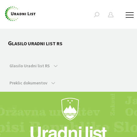
G
LASILO URADNI LIST RS
Glasilo Uradni list RS
Preklic dokumentov