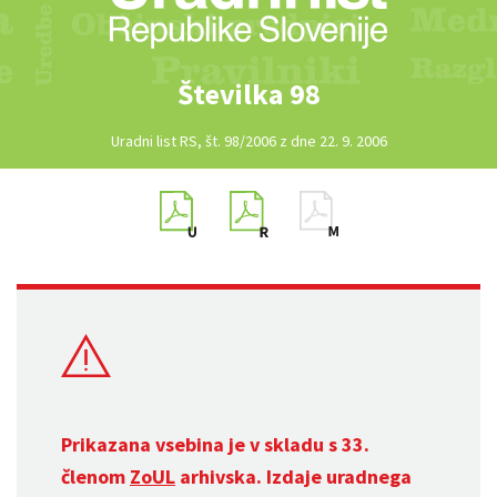
Številka 98
Uradni list RS, št. 98/2006 z dne 22. 9. 2006
Prikazana vsebina je v skladu s 33.
členom
ZoUL
arhivska. Izdaje uradnega