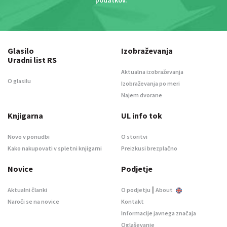
podatkov
. *
Glasilo
Izobraževanja
Uradni list RS
Aktualna izobraževanja
O glasilu
Izobraževanja po meri
Najem dvorane
Knjigarna
UL info tok
Novo v ponudbi
O storitvi
Kako nakupovati v spletni knjigarni
Preizkusi brezplačno
Novice
Podjetje
|
Aktualni članki
O podjetju
About
Naroči se na novice
Kontakt
Informacije javnega značaja
Oglaševanje