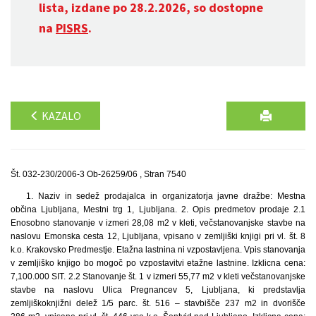
lista, izdane po 28.2.2026, so dostopne
na
PISRS
.
KAZALO
Št. 032-230/2006-3 Ob-26259/06 , Stran 7540
1. Naziv in sedež prodajalca in organizatorja javne dražbe: Mestna
občina Ljubljana, Mestni trg 1, Ljubljana. 2. Opis predmetov prodaje 2.1
Enosobno stanovanje v izmeri 28,08 m2 v kleti, večstanovanjske stavbe na
naslovu Emonska cesta 12, Ljubljana, vpisano v zemljiški knjigi pri vl. št. 8
k.o. Krakovsko Predmestje. Etažna lastnina ni vzpostavljena. Vpis stanovanja
v zemljiško knjigo bo mogoč po vzpostavitvi etažne lastnine. Izklicna cena:
7,100.000 SIT. 2.2 Stanovanje št. 1 v izmeri 55,77 m2 v kleti večstanovanjske
stavbe na naslovu Ulica Pregnancev 5, Ljubljana, ki predstavlja
zemljiškoknjižni delež 1/5 parc. št. 516 – stavbišče 237 m2 in dvorišče