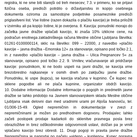
registra, ki ne sme biti starejši od treh mesecev; 7.3. v primeru, ko se prijavi
fizična oseba, predloži potrdilo o državljanstvu in kopijo osebnega
dokumenta oziroma za samostojne podjetnike posameznike predloži
priglasitveni list. Vse listine (razen dokazila o plačilu kavcije) je treba priložiti
v izvirniku ali pa kopijo listine, ki je overjena. 8. Kavcija: ponudniki morajo do
začetka javne dražbe vplačati kavcijo, ki znaša 10% izklicne cene, na
podračun enotnega zakladniškega računa Mestne občine Ljubljana številka:
01261-0100000114, sklic na številko: 099 – 22000, z navedbo »plačilo
kavcije – javna dražba –Emonska 12« za stanovanje, opisano pod točko 2.1,
in z navedbo »plačilo kavcije – javna dražba – Ulica Pregnancev 5« za
stanovanje, opisano pod točko 2.2. 9. Vrnitev, vračunavanje ali pridržanje
kavcije: ponudnikom, ki ne bodo uspeli na javni dražbi, se kavcija vrne
brezobrestno najkasneje v osmih dneh po zaključku javne dražbe.
Ponudniku, ki uspe (kupcu), se kavcija vračuna v kupnino. Če kupec ne
sklene pogodbe ali ne plača kupnine, organizator obdrži kavcijo.
10. Dodatne informacije Dodatne informacije o pogojih in predmetih javne
dražbe se lahko pridobijo na Javnem stanovanjskem skladu Mestne občine
Ljubljana vsak delovni dan med uradnimi urami pri Aljoša Ivanoviću, tel.
01/306-15-49. Ogled nepremičnin in dokumentacije v zvezi z
nepremičninami je možen po predhodnem dogovoru. Prodajalec lahko
začeti postopek prodaje kadarkoli do sklenitve pravnega posla brez
obrazložitve in brez odškodninske odgovornosti ustavi, dolžan pa je vrniti
vplačano kavcijo brez obresti. 11. Drugi pogoji in pravila javne dražbe
Nepremičnina je naprodaj po načelu »videno – kupljeno«. Kupec poravna