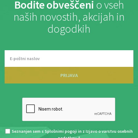
Bodite obveščeni
o vseh
naših novostih, akcijah in
dogodkih
PRIJAVA
Seznanjen sem s
Splošnimi pogoji
in z
Izjavo o varstvu osebnih