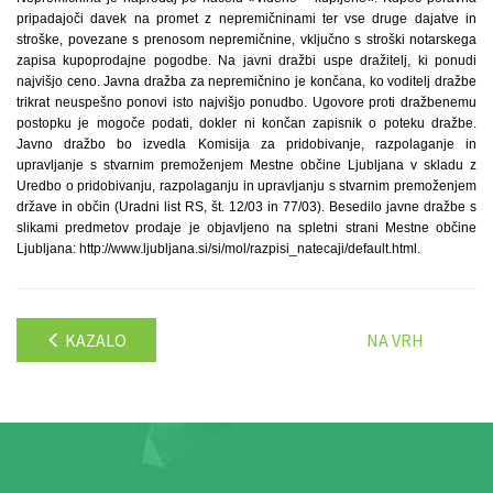
pripadajoči davek na promet z nepremičninami ter vse druge dajatve in
stroške, povezane s prenosom nepremičnine, vključno s stroški notarskega
zapisa kupoprodajne pogodbe. Na javni dražbi uspe dražitelj, ki ponudi
najvišjo ceno. Javna dražba za nepremičnino je končana, ko voditelj dražbe
trikrat neuspešno ponovi isto najvišjo ponudbo. Ugovore proti dražbenemu
postopku je mogoče podati, dokler ni končan zapisnik o poteku dražbe.
Javno dražbo bo izvedla Komisija za pridobivanje, razpolaganje in
upravljanje s stvarnim premoženjem Mestne občine Ljubljana v skladu z
Uredbo o pridobivanju, razpolaganju in upravljanju s stvarnim premoženjem
države in občin (Uradni list RS, št. 12/03 in 77/03). Besedilo javne dražbe s
slikami predmetov prodaje je objavljeno na spletni strani Mestne občine
Ljubljana: http://www.ljubljana.si/si/mol/razpisi_natecaji/default.html.
KAZALO
NA VRH