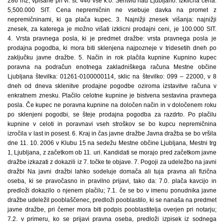
286 m2, vpisane pri vl. št. 446 vse k.o. Šentvid nad Ljubljano. Izklicna cena:
5,500.000 SIT. Cena nepremičnin ne vsebuje davka na promet z
nepremičninami, ki ga plača kupec. 3. Najnižji znesek višanja: najnižji
znesek, za katerega je možno višati izklicni prodajni ceni, je 100.000 SIT.
4. Vrsta pravnega posla, ki je predmet dražbe: vrsta pravnega posla je
prodajna pogodba, ki mora biti sklenjena najpozneje v tridesetih dneh po
zaključku javne dražbe. 5. Način in rok plačila kupnine Kupnino kupec
poravna na podračun enotnega zakladniškega računa Mestne občine
Ljubljana številka: 01261-0100000114, sklic na številko: 099 – 22000, v 8
dneh od dneva sklenitve prodajne pogodbe oziroma izstavitve računa v
enkratnem znesku. Plačilo celotne kupnine je bistvena sestavina pravnega
posla. Če kupec ne poravna kupnine na določen način in v določenem roku
po sklenjeni pogodbi, se šteje prodajna pogodba za razdrto. Po plačilu
kupnine v celoti in poravnavi vseh stroškov se bo kupcu nepremičnina
izročila v last in posest. 6. Kraj in čas javne dražbe Javna dražba se bo vršila
dne 11. 10. 2006 v Klubu 15 na sedežu Mestne občine Ljubljana, Mestni trg
1, Ljubljana, z začetkom ob 11. uri. Kandidati se morajo pred začetkom javne
dražbe izkazati z dokazili iz 7. točke te objave. 7. Pogoji za udeležbo na javni
dražbi Na javni dražbi lahko sodeluje domača ali tuja pravna ali fizična
oseba, ki se pravočasno in pravilno prijavi, tako da: 7.0. plača kavcijo in
predloži dokazilo o njenem plačilu; 7.1. če se bo v imenu ponudnika javne
dražbe udeležil pooblaščenec, predloži pooblastilo, ki se nanaša na predmet
javne dražbe, pri čemer mora biti podpis pooblastitelja overjen pri notarju;
7.2. v primeru, ko se prijavi pravna oseba, predloži izpisek iz sodnega